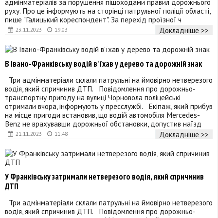
адмінматеріалів за порушення пішоходами правил дорожнього
руху. Про це інформують на сторінці патрульної поліції області,
пише "Галицький кореспондент". За перехід проїзної ч
Докладніше >>
23.11.2023
19:03
В Івано-Франківську водій в'їхав у дерево та дорожній знак
Три адмінматеріали склали патрульні на ймовірно нетверезого
водія, який спричинив ДТП. Повідомлення про дорожньо-
транспортну пригоду на вулиці Чорновола поліцейські
отримали вчора, інформують у пресслужбі. Екіпаж, який прибув
на місце пригоди встановив, що водій автомобіля Mercedes-
Benz не врахувавши дорожньої обстановки, допустив наїзд
Докладніше >>
21.11.2023
11:48
У Франківську затримали нетверезого водія, який спричинив
ДТП
Три адмінматеріали склали патрульні на ймовірно нетверезого
водія, який спричинив ДТП. Повідомлення про дорожньо-