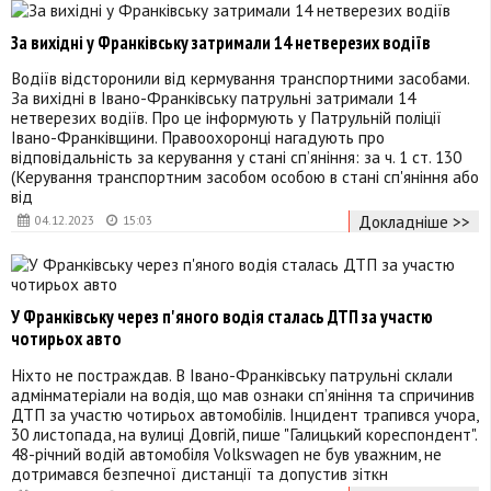
За вихідні у Франківську затримали 14 нетверезих водіїв
Водіїв відсторонили від кермування транспортними засобами.
За вихідні в Івано-Франківську патрульні затримали 14
нетверезих водіїв. Про це інформують у Патрульній поліції
Івано-Франківщини. Правоохоронці нагадують про
відповідальність за керування у стані сп’яніння:️ за ч. 1 ст. 130
(Керування транспортним засобом особою в стані сп'яніння або
від
Докладніше >>
04.12.2023
15:03
У Франківську через п'яного водія сталась ДТП за участю
чотирьох авто
Ніхто не постраждав. В Івано-Франківську патрульні склали
адмінматеріали на водія, що мав ознаки сп’яніння та спричинив
ДТП за участю чотирьох автомобілів. Інцидент трапився учора,
30 листопада, на вулиці Довгій, пише "Галицький кореспондент".
48-річний водій автомобіля Volkswagen не був уважним, не
дотримався безпечної дистанції та допустив зіткн