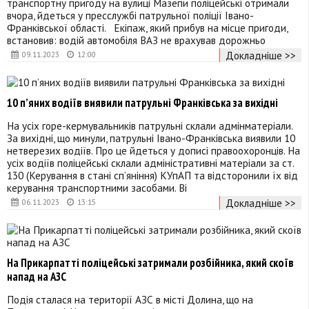
транспортну пригоду на вулиці Мазепи поліцейські отримали
вчора, йдеться у пресслужбі патрульної поліції Івано-
Франківської області. Екіпаж, який прибув на місце пригоди,
встановив: водій автомобіля ВАЗ не врахував дорожньо
Докладніше >>
09.11.2023
12:00
10 пʼяних водіїв виявили патрульні Франківська за вихідні
На усіх горе-кермувальників патрульні склали адмінматеріали.
За вихідні, що минули, патрульні Івано-Франківська виявили 10
нетверезих водіїв. Про це йдеться у дописі правоохоронців. На
усіх водіїв поліцейські склали адміністративні матеріали за ст.
130 (Керування в стані сп’яніння) КУпАП та відсторонили їх від
керування транспортними засобами. ️Ві
Докладніше >>
06.11.2023
13:15
На Прикарпатті поліцейські затримали розбійника, який скоїв
напад на АЗС
Подія сталася на території АЗС в місті Долина, що на