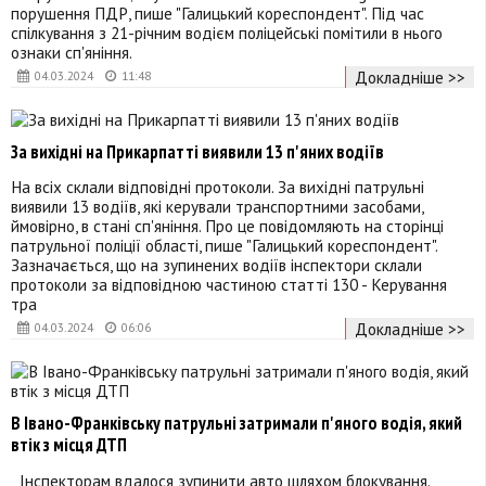
порушення ПДР, пише "Галицький кореспондент". Під час
спілкування з 21-річним водієм поліцейські помітили в нього
ознаки сп'яніння.
Докладніше >>
04.03.2024
11:48
За вихідні на Прикарпатті виявили 13 п'яних водіїв
На всіх склали відповідні протоколи. За вихідні патрульні
виявили 13 водіїв, які керували транспортними засобами,
ймовірно, в стані сп'яніння. Про це повідомляють на сторінці
патрульної поліції області, пише "Галицький кореспондент".
Зазначається, що на зупинених водіїв інспектори склали
протоколи за відповідною частиною статті 130 - Керування
тра
Докладніше >>
04.03.2024
06:06
В Івано-Франківську патрульні затримали п'яного водія, який
втік з місця ДТП
Інспекторам вдалося зупинити авто шляхом блокування.