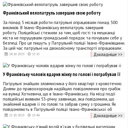
Франківський велопатруль завершив свою роботу
За понад 5 місяців роботи патрульні опрацювали понад 500
викликів. В Івано-Франківську велопатруль завершив
роботу. Поліцейські стежили за тим, щоб гості та мешканці
міста не порушували громадський порядок та почували себе у
безпеці. Про це пишуть у Патрульній поліції Івано-Франківщини.
За цей час патрульні на двоколісному транспорті опрацювали:
Докладніше >>
18.10.2023
13:15
У Франківську чоловік вдарив жінку по голові і пограбував її
Патрульні знайшли зловмисника у його квартирі з кровотечою.
Днями до правоохоронців надійшло повідомлення про грабіж
на вулиці Хоткевича, що в Івано-Франківську. На місці події
поліцейські виявили 53-річну заявницю, яка повідомила, що
знайомий вдарив її по голові та забрав сумку з грошима. Як
повідомляють в Патрульній поліції Івано-Франківської об
Докладніше >>
12.10.2023
13:46