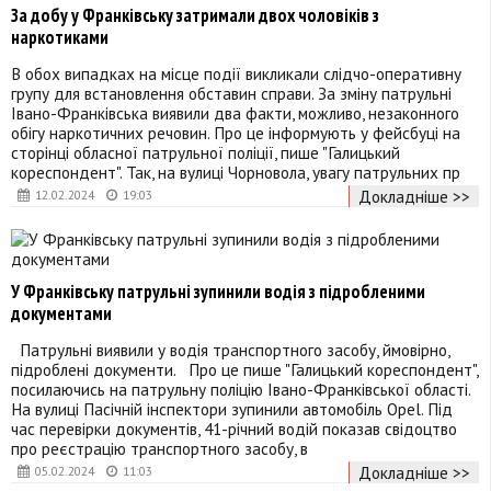
За добу у Франківську затримали двох чоловіків з
наркотиками
В обох випадках на місце події викликали слідчо-оперативну
групу для встановлення обставин справи. За зміну патрульні
Івано-Франківська виявили два факти, можливо, незаконного
обігу наркотичних речовин. Про це інформують у фейсбуці на
сторінці обласної патрульної поліції, пише "Галицький
кореспондент". Так, на вулиці Чорновола, увагу патрульних пр
Докладніше >>
12.02.2024
19:03
У Франківську патрульні зупинили водія з підробленими
документами
Патрульні виявили у водія транспортного засобу, ймовірно,
підроблені документи. Про це пише "Галицький кореспондент",
посилаючись на патрульну поліцію Івано-Франківської області.
На вулиці Пасічній інспектори зупинили автомобіль Opel. Під
час перевірки документів, 41-річний водій показав свідоцтво
про реєстрацію транспортного засобу, в
Докладніше >>
05.02.2024
11:03