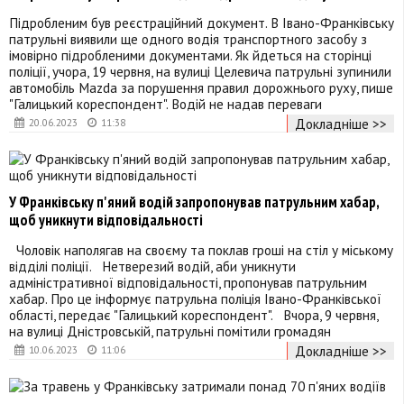
Підробленим був реєстраційний документ. В Івано-Франківську
патрульні виявили ще одного водія транспортного засобу з
імовірно підробленими документами. Як йдеться на сторінці
поліції, учора, 19 червня, на вулиці Целевича патрульні зупинили
автомобіль Mazda за порушення правил дорожнього руху, пише
"Галицький кореспондент". Водій не надав переваги
Докладніше >>
20.06.2023
11:38
У Франківську п'яний водій запропонував патрульним хабар,
щоб уникнути відповідальності
Чоловік наполягав на своєму та поклав гроші на стіл у міському
відділі поліції. Нетверезий водій, аби уникнути
адміністративної відповідальності, пропонував патрульним
хабар. Про це інформує патрульна поліція Івано-Франківської
області, передає "Галицький кореспондент". Вчора, 9 червня,
на вулиці Дністровській, патрульні помітили громадян
Докладніше >>
10.06.2023
11:06