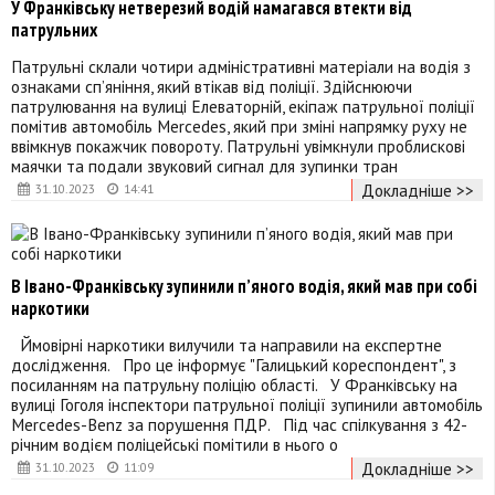
У Франківську нетверезий водій намагався втекти від
патрульних
Патрульні склали чотири адміністративні матеріали на водія з
ознаками сп’яніння, який втікав від поліції. Здійснюючи
патрулювання на вулиці Елеваторній, екіпаж патрульної поліції
помітив автомобіль Mercedes, який при зміні напрямку руху не
ввімкнув покажчик повороту. Патрульні увімкнули проблискові
маячки та подали звуковий сигнал для зупинки тран
Докладніше >>
31.10.2023
14:41
В Івано-Франківську зупинили п’яного водія, який мав при собі
наркотики
Ймовірні наркотики вилучили та направили на експертне
дослідження. Про це інформує "Галицький кореспондент", з
посиланням на патрульну поліцію області. У Франківську на
вулиці Гоголя інспектори патрульної поліції зупинили автомобіль
Mercedes-Benz за порушення ПДР. Під час спілкування з 42-
річним водієм поліцейські помітили в нього о
Докладніше >>
31.10.2023
11:09