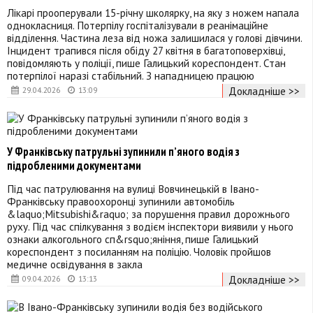
Лікарі прооперували 15-річну школярку, на яку з ножем напала
однокласниця. Потерпілу госпіталізували в реанімаційне
відділення. Частина леза від ножа залишилася у голові дівчини.
Інцидент трапився після обіду 27 квітня в багатоповерхівці,
повідомляють у поліції, пише Галицький кореспондент. Стан
потерпілої наразі стабільний. З нападницею працюю
Докладніше >>
29.04.2026
13:09
У Франківську патрульні зупинили п’яного водія з
підробленими документами
Під час патрулювання на вулиці Вовчинецькій в Івано-
Франківську правоохоронці зупинили автомобіль
&laquo;Mitsubishi&raquo; за порушення правил дорожнього
руху. Під час спілкування з водієм інспектори виявили у нього
ознаки алкогольного сп&rsquo;яніння, пише Галицький
кореспондент з посиланням на поліцію. Чоловік пройшов
медичне освідування в закла
Докладніше >>
09.04.2026
13:13