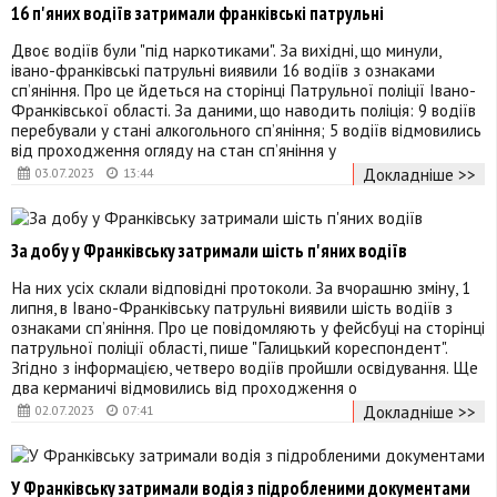
16 п'яних водіїв затримали франківські патрульні
Двоє водіїв були "під наркотиками". За вихідні, що минули,
івано-франківські патрульні виявили 16 водіїв з ознаками
сп’яніння. Про це йдеться на сторінці Патрульної поліції Івано-
Франківської області. За даними, що наводить поліція: 9 водіїв
перебували у стані алкогольного сп’яніння; 5 водіїв відмовились
від проходження огляду на стан сп’яніння у
Докладніше >>
03.07.2023
13:44
За добу у Франківську затримали шість п'яних водіїв
На них усіх склали відповідні протоколи. За вчорашню зміну, 1
липня, в Івано-Франківську патрульні виявили шість водіїв з
ознаками сп’яніння. Про це повідомляють у фейсбуці на сторінці
патрульної поліції області, пише "Галицький кореспондент".
Згідно з інформацією, четверо водіїв пройшли освідування. Ще
два керманичі відмовились від проходження о
Докладніше >>
02.07.2023
07:41
У Франківську затримали водія з підробленими документами