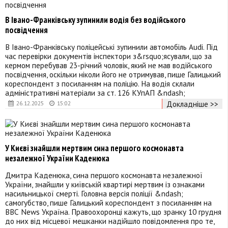
В Івано-Франківську зупинили водія без водійського
посвідчення
В Івано-Франківську поліцейські зупинили автомобіль Audi. Під
час перевірки документів інспектори з&rsquo;ясували, що за
кермом перебував 23-річний чоловік, який не мав водійського
посвідчення, оскільки ніколи його не отримував, пише Галицький
кореспондент з посиланням на поліцію. На водія склали
адміністративні матеріали за ст. 126 КУпАП &ndash;
Докладніше >>
26.12.2025
15:02
У Києві знайшли мертвим сина першого космонавта
незалежної України Каденюка
Дмитра Каденюка, сина першого космонавта незалежної
України, знайшли у київській квартирі мертвим із ознаками
насильницької смерті. Головна версія поліції &ndash;
самогубство, пише Галицький кореспондент з посиланням на
ВВС News Україна. Правоохоронці кажуть, що зранку 10 грудня
до них від місцевої мешканки надійшло повідомлення про те,