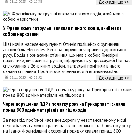
Докладніше >>
01.12.2023
10:38
У Франківську патрульні виявили п'яного водія, який мав з
собою наркотики
Цієї ночі в населеному пункті Отинія поліцейські зупинили
автомобіль Mercedes-Benz за порушення правил дорожнього
руху. Водія з ознаками сп’яніння, що мав з собою ймовірні
наркотики, виявили патрульні, інформують у пресслужбі.Під час
спілкування з 26-річним водієм, патрульні помітили в нього
ознаки сп'яніння. Пройти освідчення водій відмовився.Інс
Докладніше >>
28.11.2023
08:52
Через порушення ПДР з початку року на Прикарпатті склали
понад 800 адмінматеріалів на пішоходів
За перехід проїзної частини дороги у невстановленому місці
передбачена адміністративна відповідальність. З початку року
на Івано-Франківщині охоронці порядку склали понад 800