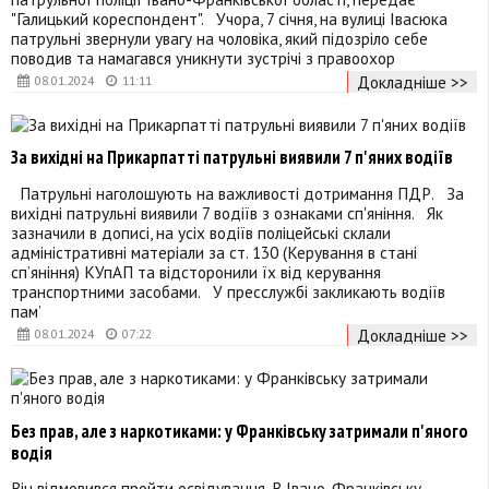
"Галицький кореспондент". Учора, 7 січня, на вулиці Івасюка
патрульні звернули увагу на чоловіка, який підозріло себе
поводив та намагався уникнути зустрічі з правоохор
Докладніше >>
08.01.2024
11:11
За вихідні на Прикарпатті патрульні виявили 7 п'яних водіїв
Патрульні наголошують на важливості дотримання ПДР. За
вихідні патрульні виявили 7 водіїв з ознаками сп'яніння. Як
зазначили в дописі, на усіх водіїв поліцейські склали
адміністративні матеріали за ст. 130 (Керування в стані
сп’яніння) КУпАП та відсторонили їх від керування
транспортними засобами. У пресслужбі закликають водіїв
памʼ
Докладніше >>
08.01.2024
07:22
Без прав, але з наркотиками: у Франківську затримали п'яного
водія
Він відмовився пройти освідування. В Івано-Франківську