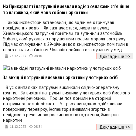
На Прикарпатті патрульні виявили водія з ознаками сп’яніння
та пасажира, який мав з собою наркотики
Також інспектори встановили, що водій не отримував
посвідчення водія. Як зазначається, вчора на вулиці
Хмельницького патрульні помітили та зупинили автомобіль
Subaru, який рухався з порушенням правил дорожнього руху.
Під час спілкування з 29-річним водієм, інспектори помітили в
нього ознаки сп'яніння. Чоловік пройшов освідування у мед
Докладніше >>
23.12.2023
08:10
За вихідні патрульні виявили наркотики у чотирьох осіб
В усіх випадках патрульні викликали слідчо-оперативну
группу. За вихідні патрульні виявили у чотирьох осіб ймовірно
наркотичні речовини. Про це повідомили на сторінці
патрульної поліції області. У трьох випадках, здійснюючи
поверхневу перевірку, інспектори виявляли згортки з
невідомою речовиною рослинного походження, ймовірно
наркотич
Докладніше >>
11.12.2023
08:34