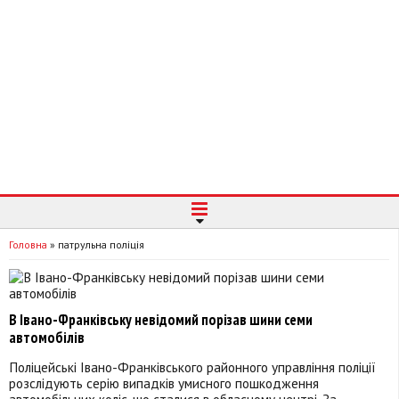
Головна
»
патрульна поліція
В Івано-Франківську невідомий порізав шини семи
автомобілів
Поліцейські Івано-Франківського районного управління поліції
розслідують серію випадків умисного пошкодження
автомобільних коліс, що сталися в обласному центрі. За