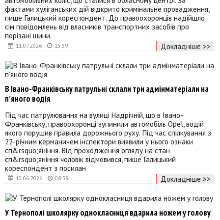
фактами хуліганських дій відкрито кримінальне провадження,
пише Галицький кореспондент. До правоохоронців надійшло
сім повідомлень від власників транспортних засобів про
порізані шини.
Докладніше >>
11.07.2026
15:59
В Івано-Франківську патрульні склали три адмінматеріали на
п’яного водія
Під час патрулювання на вулиці Надрічній, що в Івано-
Франківську, правоохоронці зупинили автомобіль Opel, водій
якого порушив правила дорожнього руху. Під час спілкування з
22-річним керманичем інспектори виявили у нього ознаки
сп&rsquo;яніння. Від проходження огляду на стан
сп&rsquo;яніння чоловік відмовився, пише Галицький
кореспондент з посилан
Докладніше >>
10.06.2026
08:59
У Тернополі школярку однокласниця вдарила ножем у голову