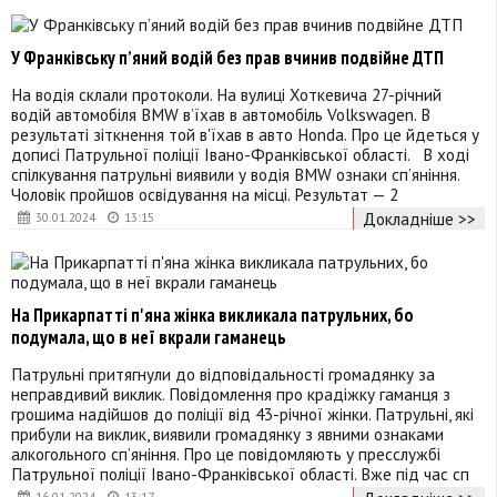
У Франківську пʼяний водій без прав вчинив подвійне ДТП
На водія склали протоколи. На вулиці Хоткевича 27-річний
водій автомобіля BMW вʼїхав в автомобіль Volkswagen. В
результаті зіткнення той в'їхав в авто Honda. Про це йдеться у
дописі Патрульної поліції Івано-Франківської області. В ході
спілкування патрульні виявили у водія BMW ознаки сп’яніння.
Чоловік пройшов освідування на місці. Результат — 2
Докладніше >>
30.01.2024
13:15
На Прикарпатті п'яна жінка викликала патрульних, бо
подумала, що в неї вкрали гаманець
Патрульні притягнули до відповідальності громадянку за
неправдивий виклик. Повідомлення про крадіжку гаманця з
грошима надійшов до поліції від 43-річної жінки. Патрульні, які
прибули на виклик, виявили громадянку з явними ознаками
алкогольного сп’яніння. Про це повідомляють у пресслужбі
Патрульної поліції Івано-Франківської області. Вже під час сп
16.01.2024
13:17