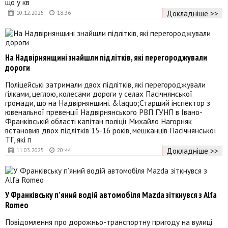
що у кв
Докладніше >>
10.12.2025
18:36
На Надвірнянщині знайшли підлітків, які перегороджували
дороги
Поліцейські затримали двох підлітків, які перегороджували
гілками, цеглою, колесами дороги у селах Пасічнянської
громади, що на Надвірнянщині. &laquo;Старший інспектор з
ювенальної превенції Надвірнянського РВП ГУНП в Івано-
Франківській області капітан поліції Михайло Нагорняк
встановив двох підлітків 15-16 років, мешканців Пасічнянської
ТГ, які п
Докладніше >>
11.03.2025
20:44
У Франківську п’яний водій автомобіля Mazda зіткнувся з Alfa
Romeo
Повідомлення про дорожньо-транспортну пригоду на вулиці