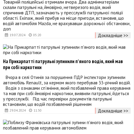
Товарній поліцейські отримали вчора. Два адмінматеріали
склали патрульні на, ймовірно, нетверезого водія, який
спричинив ДТП, зазначають у пресслужбі патрульної поліції
області. Екіпаж, який прибув на місце пригоди, встановив, що
водій автомобіля Mazda, не врахувавши дорожньої обстановки,
доп
Докладніше >>
19.07.2024
05:20
На Прикарпатті патрульні зупинили п'яного водія, який мав
при собі наркотики
Вчора в селі Отинія за порушення ПДР інспектори зупинили
автомобіль Renault, за кермом якого перебував 33-річний водій.
Водія з ознаками сп’яніння, який позбавлений права керування
та мав при собі ймовірні наркотики, виявили патрульні, йдеться
у пресслужбі. Під час перевірки документів патрульні
встановили, що водій позбавлений рішенням
Докладніше >>
29.04.2024
11:50