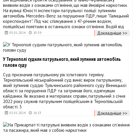
виявили водія з ознаками сп’яніння, що мав ймовірні наркотики.
На вулиці Юності інспектори патрульної поліції зупинили
автомобіль Mercedes-Benz за порушення ПДР, пише "Галицький
кореспондент". Під час спілкування з 47-річним водієм,
поліцейські помітили в останнього ознаки сп'яніння. Водій від
Докладніше >>
05.01.2024
10:39
У Тернополі судили патрульного, який зупинив автомобіль
голови суду
Суд призначив патрульному рік іспитового терміну.
Тернопільський міськрайонний суд виніс вирок патрульному,
який зупинив суддю Тульчинського районного суду Вінницької
області за порушення ПДР та затримав його, одягнувши
кайданки. Як вказано в матеріалах справи, патрульний з січня
2022 року служив патрульним поліцейським в Тернопільській
області. 3
Докладніше >>
02.01.2024
16:13