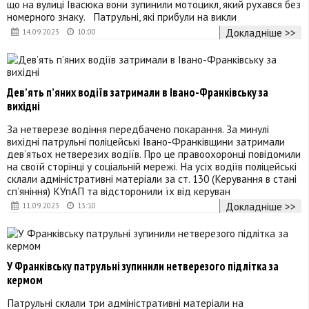
що на вулиці Івасюка вони зупинили мотоцикл, який рухався без
номерного знаку. Патрульні, які прибули на викли
Докладніше >>
14.09.2023
10:00
Девʼять пʼяних водіїв затримали в Івано-Франківську за
вихідні
За нетверезе водіння передбачено покарання. За минулі
вихідні патрульні поліцейські Івано-Франківщини затримали
девʼятьох нетверезих водіїв. Про це правоохоронці повідомили
на своїй сторінці у соціальній мережі. На усіх водіїв поліцейські
склали адміністративні матеріали за ст. 130 (Керування в стані
сп’яніння) КУпАП та відсторонили їх від керуван
Докладніше >>
11.09.2023
13:10
У Франківську патрульні зупинили нетверезого підлітка за
кермом
Патрульні склали три адміністративні матеріали на