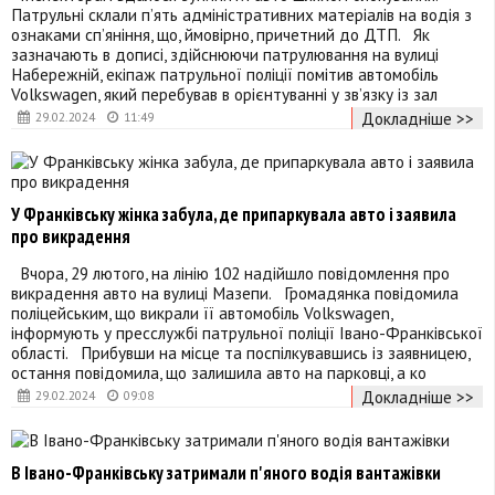
Патрульні склали пʼять адміністративних матеріалів на водія з
ознаками сп’яніння, що, ймовірно, причетний до ДТП. Як
зазначають в дописі, здійснюючи патрулювання на вулиці
Набережній, екіпаж патрульної поліції помітив автомобіль
Volkswagen, який перебував в орієнтуванні у звʼязку із зал
Докладніше >>
29.02.2024
11:49
У Франківську жінка забула, де припаркувала авто і заявила
про викрадення
Вчора, 29 лютого, на лінію 102 надійшло повідомлення про
викрадення авто на вулиці Мазепи. Громадянка повідомила
поліцейським, що викрали її автомобіль Volkswagen,
інформують у пресслужбі патрульної поліції Івано-Франківської
області. Прибувши на місце та поспілкувавшись із заявницею,
остання повідомила, що залишила авто на парковці, а ко
Докладніше >>
29.02.2024
09:08
В Івано-Франківську затримали п'яного водія вантажівки