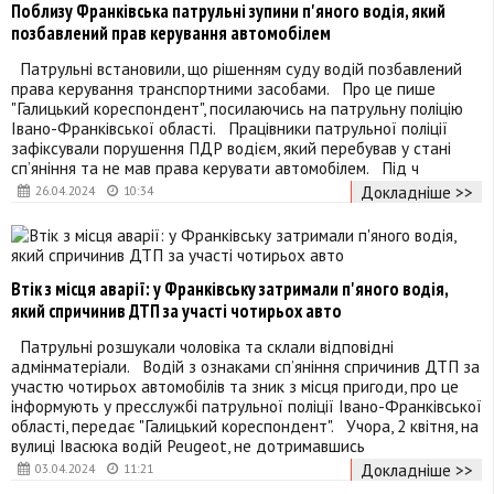
Поблизу Франківська патрульні зупини п'яного водія, який
позбавлений прав керування автомобілем
Патрульні встановили, що рішенням суду водій позбавлений
права керування транспортними засобами. Про це пише
"Галицький кореспондент", посилаючись на патрульну поліцію
Івано-Франківської області. Працівники патрульної поліції
зафіксували порушення ПДР водієм, який перебував у стані
сп’яніння та не мав права керувати автомобілем. Під ч
Докладніше >>
26.04.2024
10:34
Втік з місця аварії: у Франківську затримали п'яного водія,
який спричинив ДТП за участі чотирьох авто
Патрульні розшукали чоловіка та склали відповідні
адмінматеріали. Водій з ознаками сп’яніння спричинив ДТП за
участю чотирьох автомобілів та зник з місця пригоди, про це
інформують у пресслужбі патрульної поліції Івано-Франківської
області, передає "Галицький кореспондент". Учора, 2 квітня, на
вулиці Івасюка водій Peugeot, не дотримавшись
Докладніше >>
03.04.2024
11:21