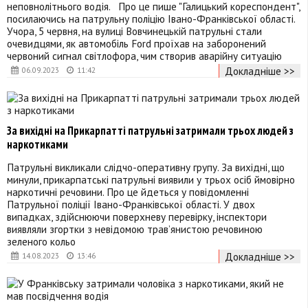
неповнолітнього водія. Про це пише "Галицький кореспондент",
посилаючись на патрульну поліцію Івано-Франківської області.
Учора, 5 червня, на вулиці Вовчинецькій патрульні стали
очевидцями, як автомобіль Ford проїхав на заборонений
червоний сигнал світлофора, чим створив аварійну ситуацію
Докладніше >>
06.09.2023
11:42
За вихідні на Прикарпатті патрульні затримали трьох людей з
наркотиками
Патрульні викликали слідчо-оперативну групу. За вихідні, що
минули, прикарпатські патрульні виявили у трьох осіб ймовірно
наркотичні речовини. Про це йдеться у повідомленні
Патрульної поліції Івано-Франківської області. У двох
випадках, здійснюючи поверхневу перевірку, інспектори
виявляли згортки з невідомою трав’янистою речовиною
зеленого кольо
Докладніше >>
14.08.2023
13:46