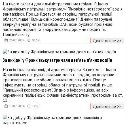
На нього склали два адміністративні матеріали. В Івано-
Франківську патрульні затримали "ймовірно нетверезого" водія
вантажівки. Про це йдеться на сторінці патрульної поліції
області, пише "Галицький кореспондент". Днями патрульні
звернули увагу на автомобіль DAF, який рухався проїзною
частиною дороги та забруднював дорожнє покриття.
Поліцейські зу
Докладніше >>
26.02.2024
10:58
За вихідні у Франківську затримали дев'ять п'яних водіїв
На всіх склали відповідні адмінматеріали. За вихідні в Івано-
Франківську патрульні виявили дев'ять водіїв, що керували
транспортними засобами з ознаками сп’яніння. Про це
інформують на сторінці обласної патрульної поліції, пише
"Галицький кореспондент". Згідно з інформацією, на всіх
керманичів поліцейські склали адміністративні протоколи за ст.
13
Докладніше >>
19.02.2024
07:05