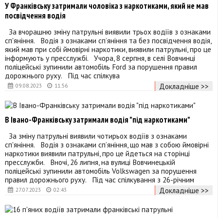
У Франківську затримали чоловіка з наркотиками, який не мав
посвідчення водія
За вчорашню зміну патрульні виявили трьох водіїв з ознаками
сп'яніння. Водія з ознаками сп’яніння та без посвідчення водія,
який мав при собі ймовірні наркотики, виявили патрульні, про це
інформують у пресслужбі. Учора, 8 серпня, в селі Вовчинці
поліцейські зупинили автомобіль Ford за порушення правил
дорожнього руху. Під час спілкува
Докладніше >>
09.08.2023
11:56
В Івано-Франківську затримали водія "під наркотиками"
За зміну патрульні виявили чотирьох водіїв з ознаками
сп'яніння. Водія з ознаками сп’яніння, що мав з собою ймовірні
наркотики виявили патрульні, про це йдеться на сторінці
пресслужби. Вночі, 26 липня, на вулиці Вовчинецькій
поліцейські зупинили автомобіль Volkswagen за порушення
правил дорожнього руху. Під час спілкування з 26-річним
Докладніше >>
27.07.2023
02:43