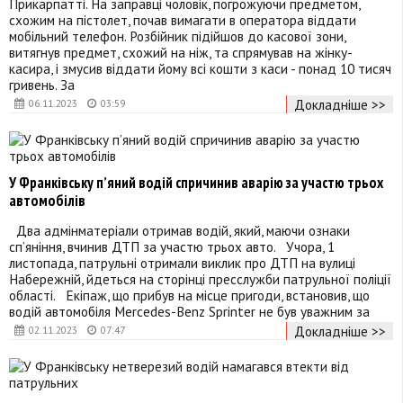
Прикарпатті. На заправці чоловік, погрожуючи предметом,
схожим на пістолет, почав вимагати в оператора віддати
мобільний телефон. Розбійник підійшов до касової зони,
витягнув предмет, схожий на ніж, та спрямував на жінку-
касира, і змусив віддати йому всі кошти з каси - понад 10 тисяч
гривень. За
Докладніше >>
06.11.2023
03:59
У Франківську п’яний водій спричинив аварію за участю трьох
автомобілів
Два адмінматеріали отримав водій, який, маючи ознаки
сп’яніння, вчинив ДТП за участю трьох авто. Учора, 1
листопада, патрульні отримали виклик про ДТП на вулиці
Набережній, йдеться на сторінці пресслужби патрульної поліції
області. Екіпаж, що прибув на місце пригоди, встановив, що
водій автомобіля Mercedes-Benz Sprinter не був уважним за
Докладніше >>
02.11.2023
07:47