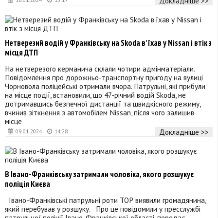
Докладніше >>
Нетверезий водій у Франківську на Skoda в'їхав у Nissan і втік з
місця ДТП
На нетверезого керманича склали чотири адмінматеріали.
Повідомлення про дорожньо-транспортну пригоду на вулиці
Чорновола поліцейські отримали вчора. Патрульні, які прибули
на місце події, встановили, що 47-річний водій Skoda, не
дотримавшись безпечної дистанції та швидкісного режиму,
вчинив зіткнення з автомобілем Nissan, після чого залишив
місце
Докладніше >>
09.01.2024
14:28
В Івано-Франківську затримали чоловіка, якого розшукує
поліція Києва
Івано-Франківські патрульні роти ТОР виявили громадянина,
який перебував у розшуку. Про це повідомили у пресслужбі
патрульної поліції Івано-Франківської області, передає