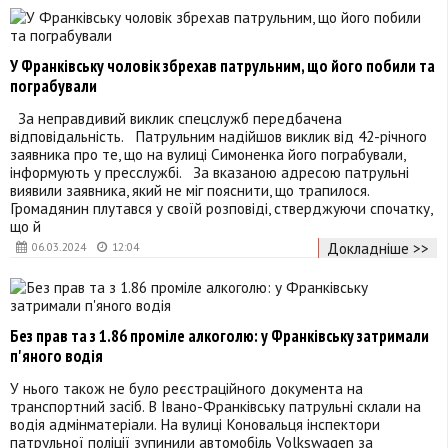
У Франківську чоловік збрехав патрульним, що його побили та
пограбували
За неправдивий виклик спецслужб передбачена
відповідальність. Патрульним надійшов виклик від 42-річного
заявника про те, що на вулиці Симоненка його пограбували,
інформують у пресслужбі. За вказаною адресою патрульні
виявили заявника, який не міг пояснити, що трапилося.
Громадянин плутався у своїй розповіді, стверджуючи спочатку,
що й
Докладніше >>
06.03.2024
12:04
Без прав та з 1.86 проміле алкоголю: у Франківську затримали
п'яного водія
У нього також не було реєстраційного документа на
транспортний засіб. В Івано-Франківську патрульні склали на
водія адмінматеріали. На вулиці Коновальця інспектори
патрульної поліції зупинили автомобіль Volkswagen за