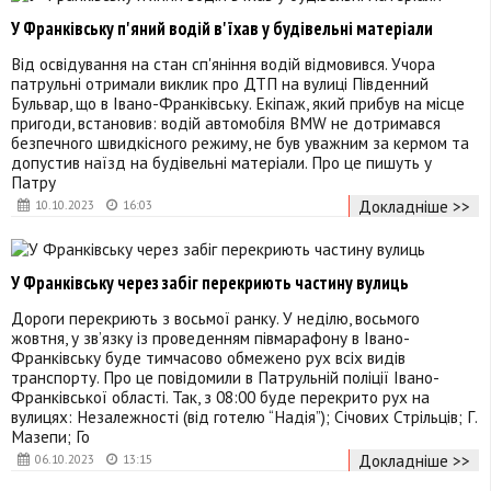
У Франківську п'яний водій в'їхав у будівельні матеріали
Від освідування на стан сп'яніння водій відмовився. Учора
патрульні отримали виклик про ДТП на вулиці Південний
Бульвар, що в Івано-Франківську. Екіпаж, який прибув на місце
пригоди, встановив: водій автомобіля BMW не дотримався
безпечного швидкісного режиму, не був уважним за кермом та
допустив наїзд на будівельні матеріали. Про це пишуть у
Патру
Докладніше >>
10.10.2023
16:03
У Франківську через забіг перекриють частину вулиць
Дороги перекриють з восьмої ранку. У неділю, восьмого
жовтня, у зв’язку із проведенням півмарафону в Івано-
Франківську буде тимчасово обмежено рух всіх видів
транспорту. Про це повідомили в Патрульній поліції Івано-
Франківської області. Так, з 08:00 буде перекрито рух на
вулицях: Незалежності (від готелю “Надія”); Січових Стрільців; Г.
Мазепи; Го
Докладніше >>
06.10.2023
13:15