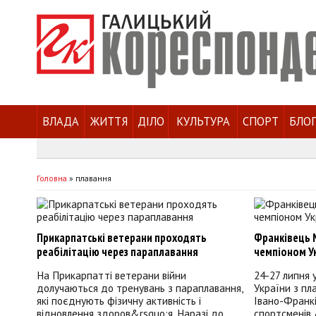
ВЛАДА
ЖИТТЯ
ДІЛО
КУЛЬТУРА
СПОРТ
БЛО
Головна
»
плавання
Прикарпатські ветерани проходять
Франківець 
реабілітацію через параплавання
чемпіоном Ук
На Прикарпатті ветерани війни
24-27 липня 
долучаються до тренувань з параплавання,
України з пл
які поєднують фізичну активність і
Івано-Франкі
відновлення здоров&rsquo;я. Наразі до
спортсменів