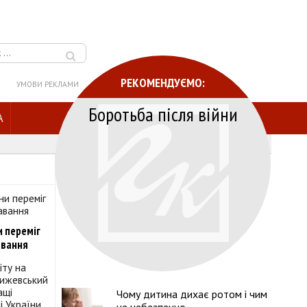
РЕКОМЕНДУЄМО:
УМОВИ РЕКЛАМИ
Боротьба після війни
A
 переміг
авання
іту на
Чижевський
ащі
Чому дитина дихає ротом і чим
і України