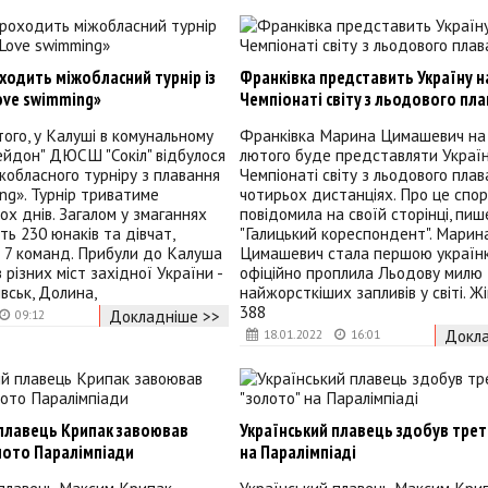
ходить міжобласний турнір із
Франківка представить Україну н
ove swimming»
Чемпіонаті світу з льодового пл
того, у Калуші в комунальному
Франківка Марина Цимашевич на
ейдон" ДЮСШ "Сокіл" відбулося
лютого буде представляти Україн
жобласного турніру з плавання
Чемпіонаті світу з льодового плав
ng». Турнір триватиме
чотирьох дистанціях. Про це спо
х днів. Загалом у змаганнях
повідомила на своїй сторінці, пиш
ть 230 юнаків та дівчат,
"Галицький кореспондент". Марин
 7 команд. Прибули до Калуша
Цимашевич стала першою українк
 різних міст західної України -
офіційно проплила Льодову милю 
вськ, Долина,
найжорсткіших запливів у світі. Ж
388
Докладніше >>
09:12
Докла
18.01.2022
16:01
 плавець Крипак завоював
Український плавець здобув трет
лото Паралімпіади
на Паралімпіаді