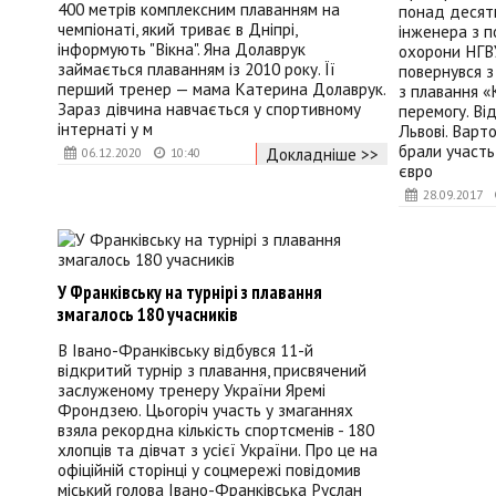
400 метрів комплексним плаванням на
понад десять
чемпіонаті, який триває в Дніпрі,
інженера з 
інформують "Вікна". Яна Долаврук
охорони НГВ
займається плаванням із 2010 року. Її
повернувся з
перший тренер — мама Катерина Долаврук.
з плавання «
Зараз дівчина навчається у спортивному
перемогу. Ві
інтернаті у м
Львові. Варт
брали участь
Докладніше >>
06.12.2020
10:40
євро
28.09.2017
У Франківську на турнірі з плавання
змагалось 180 учасників
В Івано-Франківську відбувся 11-й
відкритий турнір з плавання, присвячений
заслуженому тренеру України Яремі
Фрондзею. Цьогоріч участь у змаганнях
взяла рекордна кількість спортсменів - 180
хлопців та дівчат з усієї України. Про це на
офіційній сторінці у соцмережі повідомив
міський голова Івано-Франківська Руслан