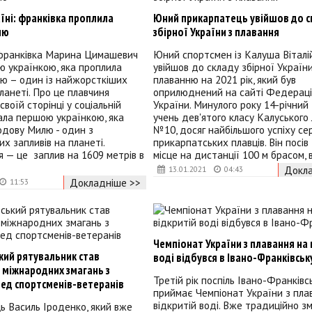
їні: франківка проплила
Юний прикарпатець увійшов до с
лю
збірної України з плавання
ранківка Марина Цимашевич
Юний спортсмен із Калуша Віталі
 українкою, яка проплила
увійшов до складу збірної Україн
ю – один із найжорсткіших
плаванню на 2021 рік, який був
планеті. Про це плавчиня
оприлюднений на сайті Федераці
своїй сторінці у соціальній
України. Минулого року 14-річний 
тала першою українкою, яка
учень дев'ятого класу Калуського
одову Милю - один з
№10, досяг найбільшого успіху с
х запливів на планеті.
прикарпатських плавців. Він посів
 — це заплив на 1609 метрів в
місце на дистанції 100 м брасом,
Докла
13.01.2021
04:43
Докладніше >>
11:53
Чемпіонат України з плавання на 
кий рятувальник став
воді відбувся в Івано-Франківськ
міжнародних змагань з
Третій рік поспіль Івано-Франківс
ред спортсменів-ветеранів
приймає Чемпіонат України з пла
відкритій воді. Вже традиційно з
 Василь Іроденко, який вже