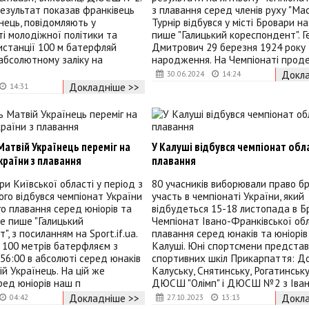
езультат показав франківець
з плавання серед членів руху "Мас
нець, повідомляють у
Турнір відбувся у місті Бровари на
і молодіжної політики та
пише "Галицький кореспондент". Г
истанції 100 м батерфляй
Дмитрович 29 березня 1924 року
 абсолютному заліку на
народження. На Чемпіонаті прод
Докла
30.06.2024
14:24
Докладніше >>
14:31
атвій Українець переміг на
У Калуші відбувся чемпіонат обла
країни з плавання
плавання
ри Київської області у період з
80 учасників виборювали право б
ого відбувся чемпіонат України
участь в чемпіонаті України, який
го плавання серед юніорів та
відбудеться 15-18 листопада в Б
це пише "Галицький
Чемпіонат Івано-Франківської обл
, з посиланням на Sport.if.ua.
плавання серед юнаків та юніорів 
 100 метрів батерфляєм з
Калуші. Юні спортсмени представ
56:00 в абсолюті серед юнаків
спортивних шкіл Прикарпаття: До
ій Українець. На цій же
Калуську, Снятинську, Рогатинсь
ред юніорів наш п
ДЮСШ "Олімп" і ДЮСШ №2 з Іва
Докладніше >>
Докла
04:42
27.10.2023
13:13