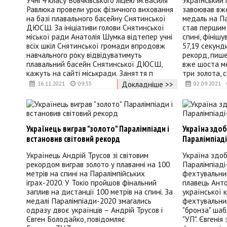
Учні 4 класу Вовчківського ліцею ім.Василя
Український
Равлюка провели урок фізичного виховання
завоював вж
на базі плавального басейну Снятинської
медаль на Па
ДЮСШ. За ініціативи голови Снятинської
став першим 
міської ради Анатолія Шумка відтепер учні
спині, фініш
всіх шкіл Снятинської громади впродовж
57,19 секунд
навчального року відвідуватимуть
рекорд, пише
плавальний басейн Снятинської ДЮСШ,
вже шоста ме
кажуть на сайті міськради. Заняття п
три золота, с
Докладніше >>
16.11.2021
09:55
02.09.2021
Українець виграв "золото" Паралімпіади і
Україна здоб
встановив світовий рекорд
Паралімпіад
Українець Андрій Трусов зі світовим
Україна здоб
рекордом виграв золото у плаванні на 100
Паралімпіаді
метрів на спині на Паралімпійських
фехтувальниц
іграх-2020. У Токіо пройшов фінальний
плавець Ант
заплив на дистанції 100 метрів на спині. За
української 
медалі Паралімпіади-2020 змагались
фехтувальниц
одразу двоє українців – Андрій Трусов і
"бронза" шаб
Євген Болодайко, повідомляє
"УП". Євгенія