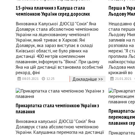
15-річна плавчиня з Калуша стала
Перша в Укра
чемпіонкою України серед дорослих
Льодову Ми
Вихованка Калуської ДЮСШ "Сокіл" Яна
Нещодавно ф
Долаврук стала абсолютною чемпіонкою
стала першою
України на ліцензованому чемпіонаті
Льодову Мил
України, який триває в Харкові. Яні
запливів на 
Долаврук, яка зараз виступає в складі
розповіла на 
Київської області, не було рівних на
мережі. "Я с
дистанції 400 метрів комплексним
проплила Ль
плаванням, інформують "Вікна". При цьому
найжорсткіши
Яна на цій дистанції встановила особистий
Льодова миля
рекорд, фіні
крижаній во
Докладніше >>
08.03.2021
12:25
21.01.2021
Прикарпатка стала чемпіонкою України з
Прикарпатсь
плавання
переможцем 
Вихованка калуської ДЮСШ "Сокіл" Яна
плавання се
Долаврук стала абсолютною чемпіонкою
України. Калушанка перемогла на дистанції
Прикарпатець