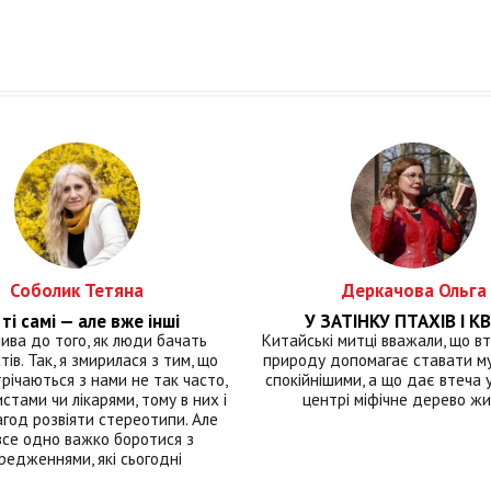
Соболик Тетяна
Деркачова Ольга
ті самі — але вже інші
У ЗАТІНКУ ПТАХІВ І КВ
лива до того, як люди бачать
Китайські митці вважали, що вт
тів. Так, я змирилася з тим, що
природу допомагає ставати м
річаються з нами не так часто,
спокійнішими, а що дає втеча у 
истами чи лікарями, тому в них і
центрі міфічне дерево ж
год розвіяти стереотипи. Але
все одно важко боротися з
редженнями, які сьогодні