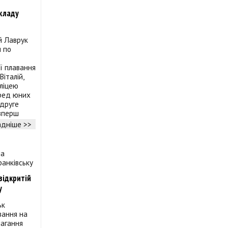
кладу
й Лаврук
и по
ї плавання
Віталій,
 ліцею
еред юних
 друге
 вперш
дніше >>
відкритій
у
ьк
вання на
магання