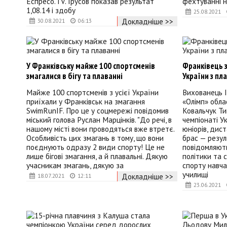
Еспресо.TV.Трусов показав результат
фехтуванні на
1,08.14 і здобу
25.08.2021
Докладніше >>
30.08.2021
06:13
У Франківську майже 100 спортсменів
Франківець 
змагалися в бігу та плаванні
України з пл
Майже 100 спортсменів з усієї України
Вихованець 
приїхали у Франківськ на змагання
«Олімп» обла
SwimRunIF. Про це у соцмережі повідомив
Ковальчук Ти
міський голова Руслан Марцінків. "До речі, в
чемпіонаті У
нашому місті вони проводяться вже втретє.
юніорів, дис
Особливість цих змагань в тому, що вони
брас — резул
поєднують одразу 2 види спорту! Це не
повідомляют
лише бігові змагання, а й плавальні. Дякую
політики та 
учасникам змагань, дякую за
спорту навч
училищі
Докладніше >>
18.07.2021
12:11
23.06.2021