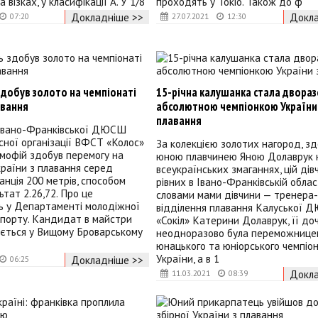
 візках, у класифікації А. У 1/8
проходять у Токіо. Також до ф
Докладніше >>
Докла
07:20
27.07.2021
12:30
здобув золото на чемпіонаті
15-річна калушанка стала двора
авання
абсолютною чемпіонкою України
плавання
Івано-Франківської ДЮСШ
сної організації ВФСТ «Колос»
За колекцією золотих нагород, з
мофій здобув перемогу на
юною плавчинею Яною Долаврук 
країни з плавання серед
всеукраїнських змаганнях, цій дів
танція 200 метрів, способом
рівних в Івано-Франківській област
ьтат 2.26,72. Про це
словами мами дівчини — тренера
ь у Департаменті молодіжної
відділення плавання Калуської
спорту. Кандидат в майстри
«Сокіл» Катерини Долаврук, її до
ається у Вищому Броварському
неодноразово була переможниц
юнацького та юніорського чемпіон
України, а в 1
Докладніше >>
06:25
Докла
11.03.2021
08:39