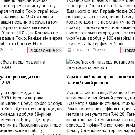
 плавець Максим Крипак
Український плавець Максим Кри
е четверту особисту золоту
своє третє "золото" на Паралімпіад
ралімпіаді в Токіо. Українець
Для нього фінал Паралімпіади-20
в запливі на 100 метрів на
метрівці став п'ятим, пише "Галиц
увавши першим з результатом
кореспондент" з посиланням на У
и. Крипак побив світовий
правду. Попередні чотири закінчи
 "Спорт. НВ". Для Крипака це
нього чотирма нагородами: "золот
даль в Токіо. Раніше він виграв
українець здобув у 100-метрівці в
рібло та бронзу. На д
стилем та батерфляєм, "сріб
Докладніше >>
Докла
11:16
01.09.2021
09:33
ула перші медалі на
Український плавець встановив 
і-2020
олімпійський рекорд
ула перші медалі на
Український плавець Михайло Ро
-2020: бронзу виграла
встановив олімпійський рекорд на
я Євгенія Бреус, срібло здобув
800 метрів вільним стилем. Миха
он Коль. Дебютну нагороду для
Романчук виграв півфінал на дист
команди здобула 38-річна
метрів із результатом 7.41.28. Так
я Євгенія Бреус. Це друга
він встановив Олімпійський та на
лістки на Паралімпіадах, пише
рекорд. 24-річний спортсмен вий
 змагається на шаблі у
фіналу Олімпійських Ігор, які нараз