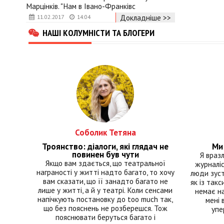
Марцінків. "Нам в Івано-Франківс
Докладніше >>
11.02.2017
14:04
НАШІ КОЛУМНІСТИ ТА БЛОГЕРИ
Соболик Тетяна
Троянство: діалоги, які глядач не
Ми 
повинен був чути
Я враз
Якщо вам здається, що театральної
журналіс
награності у житті надто багато, то хочу
люди зуст
вам сказати, що її занадто багато не
як із такс
лише у житті, а й у театрі. Коли сенсами
немає на
напічкують постановку до too much так,
мені 
що без пояснень не розберешся. Тож
упе
пояснювати беруться багато і