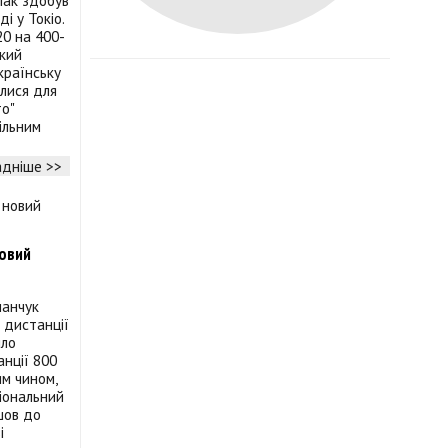
пак здобув
і у Токіо.
20 на 400-
ький
країнську
лися для
о"
ільним
дніше >>
новий
манчук
 дистанції
йло
анції 800
им чином,
ціональний
шов до
і