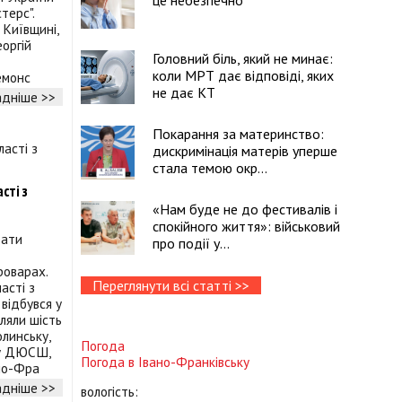
це небезпечно
терс".
 Київщині,
еоргій
Головний біль, який не минає:
коли МРТ дає відповіді, яких
емонс
не дає КТ
дніше >>
Покарання за материнство:
дискримінація матерів уперше
стала темою окр...
сті з
«Нам буде не до фестивалів і
спокійного життя»: військовий
рати
про події у...
роварах.
Переглянути всі статті >>
асті з
відбувся у
ляли шість
линську,
Погода
ку ДЮСШ,
Погода в
Івано-Франківську
но-Фра
дніше >>
вологість: