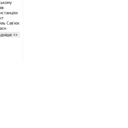
ському
ів
истанціях
нт
иль Сав'юк
часн
дніше >>