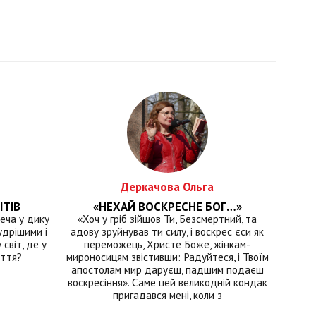
Деркачова Ольга
ІТІВ
«НЕХАЙ ВОСКРЕСНЕ БОГ…»
еча у дику
«Хоч у гріб зійшов Ти, Безсмертний, та
удрішими і
адову зруйнував ти силу, і воскрес єси як
світ, де у
переможець, Христе Боже, жінкам-
иття?
мироносицям звістивши: Радуйтеся, і Твоїм
апостолам мир даруєш, падшим подаєш
воскресіння». Саме цей великодній кондак
пригадався мені, коли з