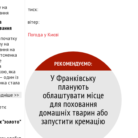
тиск:
а
вітер:
авання
Погода у Києві
 початку
у на
ання на
ртсменка
е
РЕКОМЕНДУЄМО:
а
ою, яка
У Франківську
– один із
інка стала
планують
облаштувати місце
дніше >>
для поховання
домашніх тварин або
запустити кремацію
є "золото"