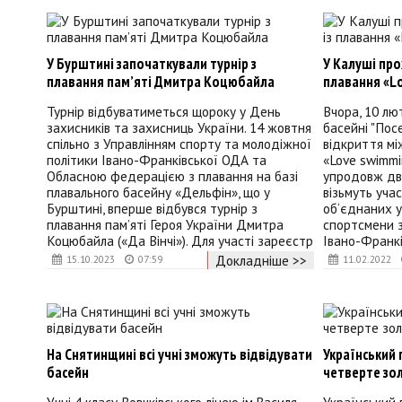
У Бурштині започаткували турнір з
У Калуші про
плавання пам’яті Дмитра Коцюбайла
плавання «L
Турнір відбуватиметься щороку у День
Вчора, 10 лю
захисників та захисниць України. 14 жовтня
басейні "Пос
спільно з Управлінням спорту та молодіжної
відкриття мі
політики Івано-Франківської ОДА та
«Love swimmi
Обласною федерацією з плавання на базі
упродовж дво
плавального басейну «Дельфін», що у
візьмуть учас
Бурштині, вперше відбувся турнір з
об‘єднаних у
плавання пам’яті Героя України Дмитра
спортсмени з
Коцюбайла («Да Вінчі»). Для участі зареєстр
Івано-Франкі
Докладніше >>
15.10.2023
07:59
11.02.2022
На Снятинщині всі учні зможуть відвідувати
Український
басейн
четверте зо