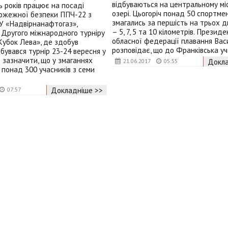
відбуваються на центральному мі
 років працює на посаді
озері. Цьогоріч понад 50 спортмен
пожежної безпеки ППЧ-22 з
змагались за першість на трьох д
У «Надвірнанафтогаз»,
– 5, 7, 5 та 10 кілометрів. Президе
 Другого міжнародного турніру
обласної федерації плавання Вас
Кубок Лева», де здобув
розповідає, що до Франківська у
дбувався турнір 23-24 вересня у
о зазначити, що у змаганнях
Докла
21.06.2017
05:55
 понад 300 учасників з семи
Докладніше >>
07:57