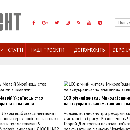
Пошук:
ГИ
СТАТТІ
НАШІ ПРОЄКТИ
ДОПОМОЖІТЬ
DEPO.U
Матвій Українець став
100-річний житель Миколаївщини
раїни з плавання
на всеукраїнських змаганнях з пл
у Львові відбувався чемпіонат
Чоловік встановив три рекорди св
авання серед юніорів та юнаків.
дистанції з брасу. Вознесенець 
вськ представляли 5
Георгій Дмитрович показав найкр
 &ndash; вихованці ДЮСШ №2.
результати на літньому Чемпіонат