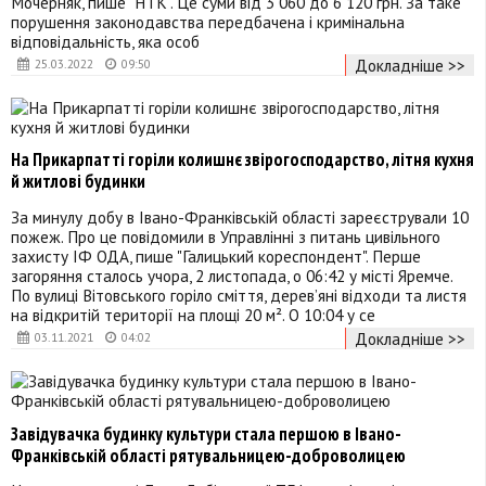
Мочерняк, пише "НТК". Це суми від 3 060 до 6 120 грн. За таке
порушення законодавства передбачена і кримінальна
відповідальність, яка особ
Докладніше >>
25.03.2022
09:50
На Прикарпатті горіли колишнє звірогосподарство, літня кухня
й житлові будинки
За минулу добу в Івано-Франківській області зареєстрували 10
пожеж. Про це повідомили в Управлінні з питань цивільного
захисту ІФ ОДА, пише "Галицький кореспондент". Перше
загоряння сталось учора, 2 листопада, о 06:42 у місті Яремче.
По вулиці Вітовського горіло сміття, дерев’яні відходи та листя
на відкритій території на площі 20 м². О 10:04 у се
Докладніше >>
03.11.2021
04:02
Завідувачка будинку культури стала першою в Івано-
Франківській області рятувальницею-доброволицею