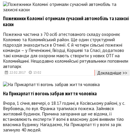
Пожежники Коломиї отримали сучасний автомобіль та захисні
каски
Пожежна частина з 70 осіб атестованого складу охороняє
Коломию та Коломийський район. Ще один структурний
підрозділ знаходиться в Отинії. Є й чотири сільські пожежні
команди – у Печеніжині, Гвіздці, Коршеві та Спасі, додатково
такі команди для охорони мають створити у нових ОТГ на
Коломийщині. Нещодавно коломийські рятувальники поповнили
автопарк
Докладніше >>
22.02.2017
13:02
На Прикарпатті вогонь забрав життя чоловіка
Вчора, 1 січня, ввечері, о 18.17 годині, в Косівському районі, у с.
Вербовець, по вул. Франка трапилася пожежа. Зайнявся
житловий будинок. Причина загорання ще не відома, її
встановлюють експерти У вогні в власному домі виявили тіло
власника будинку. Нагадаємо, На Прикарпатті у вогні за рік
загинуло 40 людей.