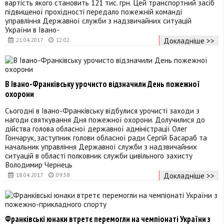
вартість якого становить 121 тис. грн. Цей транспортний засіб
підвищеної прохідності передало пожежній команді
управління Державної служби з надзвичайних ситуацій
України в Івано-
Докладніше >>
21.04.2017
12:02
В Івано-Франківську урочисто відзначили День пожежної
охорони
Сьогодні в Івано-Франківську відбулися урочисті заходи з
нагоди святкування Дня пожежної охорони. Долучилися до
дійства голова обласної державної адміністрації Олег
Гончарук, заступник голови обласної ради Сергій Басараб та
начальник управління Державної служби з надзвичайних
ситуацій в області полковник служби цивільного захисту
Володимир Чернець
Докладніше >>
18.04.2017
09:58
Франківські юнаки втретє перемогли на чемпіонаті України з