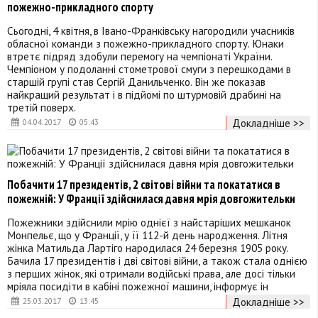
пожежно-прикладного спорту
Сьогодні, 4 квітня, в Івано-Франківську нагородили учасників
обласної команди з пожежно-прикладного спорту. Юнаки
втретє підряд здобули перемогу на чемпіонаті України.
Чемпіоном у подоланні стометрової смуги з перешкодами в
старшій групі став Сергій Данильченко. Він же показав
найкращий результат і в підйомі по штурмовій драбині на
третій поверх.
Докладніше >>
04.04.2017
05:43
Побачити 17 президентів, 2 світові війни та покататися в
пожежній: У Франції здійснилася давня мрія довгожительки
Пожежники здійснили мрію однієї з найстаріших мешканок
Монпельє, що у Франції, у її 112-й день народження. Літня
жінка Матильда Лартіго народилася 24 березня 1905 року.
Бачила 17 президентів і дві світові війни, а також стала однією
з перших жінок, які отримали водійські права, але досі тільки
мріяла посидіти в кабіні пожежної машини, інформує ін
Докладніше >>
25.03.2017
13:45