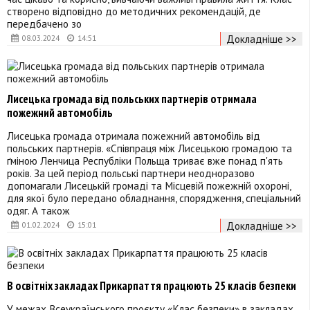
створено відповідно до методичних рекомендацій, де
передбачено зо
Докладніше >>
08.03.2024
14:51
Лисецька громада від польських партнерів отримала
пожежний автомобіль
Лисецька громада отримала пожежний автомобіль від
польських партнерів. «Співпраця між Лисецькою громадою та
ґміною Ленчица Республіки Польща триває вже понад п'ять
років. За цей період польські партнери неодноразово
допомагали Лисецькій громаді та Місцевій пожежній охороні,
для якої було передано обладнання, спорядження, спеціальний
одяг. А також
Докладніше >>
01.02.2024
15:01
В освітніх закладах Прикарпаття працюють 25 класів безпеки
У межах Всеукраїнського проєкту «Клас безпеки» в закладах