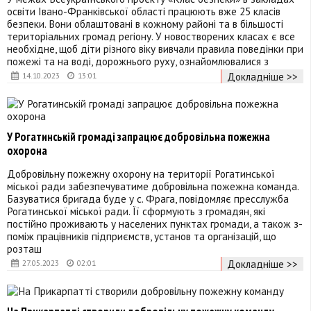
освіти Івано-Франківської області працюють вже 25 класів
безпеки. Вони облаштовані в кожному районі та в більшості
територіальних громад регіону. У новостворених класах є все
необхідне, щоб діти різного віку вивчали правила поведінки при
пожежі та на воді, дорожнього руху, ознайомлювалися з
Докладніше >>
14.10.2023
13:01
У Рогатинській громаді запрацює добровільна пожежна
охорона
Добровільну пожежну охорону на території Рогатинської
міської ради забезпечуватиме добровільна пожежна команда.
Базуватися бригада буде у с. Фрага, повідомляє пресслужба
Рогатинської міської ради. Її сформують з громадян, які
постійно проживають у населених пунктах громади, а також з-
поміж працівників підприємств, установ та організацій, що
розташ
Докладніше >>
27.05.2023
02:01