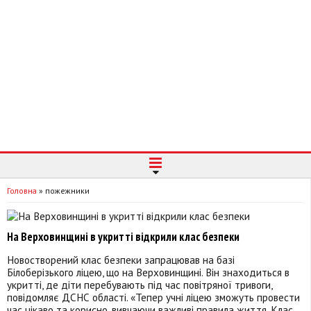
Головна
»
пожежники
На Верховинщині в укритті відкрили клас безпеки
Новостворений клас безпеки запрацював на базі
Білоберізького ліцею, що на Верховинщині. Він знаходиться в
укритті, де діти перебувають під час повітряної тривоги,
повідомляє ДСНС області. «Тепер учні ліцею зможуть провести
час цікаво та корисно, вивчаючи важливі правила життя. Клас