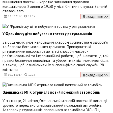
виникнення пожежі – коротке замикання проводки
кондиціонера. 2 липня о 19:38 у місті Снятин по вулиці Зеленій
сталось заго
Докладніше >>
03.07.2017
03:33
У Франківску діти побували в гостях у рятувальників
За будь-яких умов найбільшим скарбом суспільства є здоров’я
та безпека його маленьких громадян. Прикарпатські
рятувальники використовують всі способи масово-
роз’яснювальної та інформаційної роботи, щоб навчити дітей
правил безпечної поведінки та уберегти їх від можливої біди,
а також, щоб ознайомити їх зі специфікою своєї служби. 28
квітня на
Докладніше >>
30.04.2017
10:05
Олешанська МПК отримала новий пожежний автомобіль
У п’ятницю, 21 квітня, Олешанській місцевій пожежній команді
урочисто передано спеціалізований пожежний автомобіль.
Автопарк рятувальників поповнився автомобілем ЗІЛ-131,