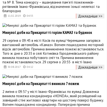
та № 8. Тема конкурсу – вшанування пам’яті пожежників-
рятівників Івано-Франківська, відзначення їхньої нелегкої та
благородно
Докладніше >>
11.02.2019
04:55
Минулої доби на Прикарпатті горіли КАМАЗ та будинок
29 серпня о 09:45 в місті Косів по вулиці Черемшини загорівся
вантажний автомобіль «Камаз». Вогнем пошкоджено моторний
відсік автомобіля. Причина виникнення пожежі встановлюється.
Того ж дня о 20:35 в селі Котиківка Городенківського району
виникла пожежа побутового сміття. Причина виникнення
пожежі встановлюється. 29 серпня о 20:55 в місті Івано
Докладніше >>
30.08.2017
04:12
Минулої доби на Прикарпатті виникло 7 пожеж
2 липня о 09:57 у місті Івано-Франківськ по вулиці Довженка
виникла пожежа кондиціонера «HONDA», який розміщений на
зовнішній стіні житлової квартири на шостому поверсі будинку.
Вогнем пошкоджено кондиціонер. Попередня причина