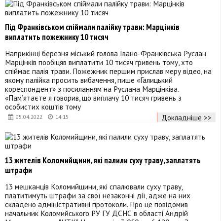
Під Франківськом спіймали палійку трави: Марцінків
виплатить пожежнику 10 тисяч
Наприкінці березня міський голова Івано-Франківська Руслан
Марцінків пообіцяв виплатити 10 тисяч гривень тому, хто
спіймає палія трави. Пожежник першим прислав меру відео, на
якому палійка просить вибачення, пише «Галицький
кореспондент» з посиланням на Руслана Марцінківа.
«Пам’ятаєте я говорив, що виплачу 10 тисяч гривень з
особистих коштів тому
Докладніше >>
05.04.2022
14:15
13 жителів Коломийщини, які палили суху траву, заплатять
штрафи
13 мешканців Коломийщини, які спалювали суху траву,
платитимуть штрафи за свої незаконні дії, адже на них
складено адміністративні протоколи. Про це повідомив
начальник Коломийського РУ ГУ ДСНС в області Андрій