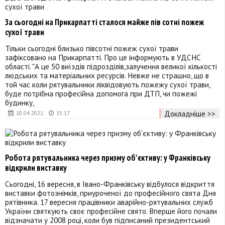
За сьогодні на Прикарпатті сталося майже пів сотні пожеж
сухої трави
Тільки сьогодні близько півсотні пожеж сухої трави
зафіксовано на Прикарпатті. Про це інформують в УДСНС
області. "А це 50 виїздів підрозділів,залучення великої кількості
людських та матеріальних ресурсів. Невже не страшно, що в
той час коли рятувальники ліквідовують пожежу сухої трави,
буде потрібна професійна допомога при ДТП, чи пожежі
будинку,
Докладніше >>
10.04.2021
15:17
Робота рятувальника через призму об'єктиву: у Франківську
відкрили виставку
Сьогодні, 16 вересня, в Івано-Франківську відбулося відкриття
виставки фотознімків, приуроченої до професійного свята Дня
рятівника. 17 вересня працівники аварійно-рятувальних служб
України святкують своє професійне свято. Вперше його почали
відзначати у 2008 році, коли був підписаний президентський