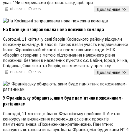
указ. "Ми відкриваємо фотовиставку, щоб при
Докладніше >>
16.09.2019
09:29
На Косівщині запрацювала нова пожежна команда
Сьогодні, 11 квітня, у селі Яворів Косівського району відкрили
пожежну команду. В заході також взяли участь надзвичайники
Івано-Франківській області та представники влади. МПК
«Яворів» створили з метою підтримання належного рівня
пожежної безпеки в населених пунктах с.с. Бабин, Город, Річка,
Снідавка, Соколівка та Яворів, повідомляють у прес-слу
Докладніше >>
11.04.2019
13:55
У Франківську обирають, яким буде пам'ятник пожежникам-
рятівникам
Сьогодні, 11 лютого, в Івано-Франківську пройшов ІІ-й етап
конкурсу на визначення переможця ескізних проектів
пам’ятного знака «Пожежникам-рятівникам». Пам’ятник
планують встановити на вул. Івана Франка, між будинками № 4