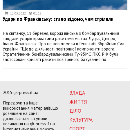
12.03.2022
01:35
Удари по Франківську: стало відомо, чим стріляли
На світанку, 11 березня, ворожі війська з бомбардувальників
завдали ударів крилатими ракетами містах Луцьк, Дніпро,
Івано-Франківськ. Про це повідомили в Генштабі Збройних Сил
України. "Щодо діяльності повітряної компоненти ворога.
Стратегічними бомбардувальниками Ту-95МС ПКС РФ були
застосовані крилаті ракети повітряного базування по
2015 gk-press.if.ua
ВЛАДА
ЖИТТЯ
Передрук та інше
використання матеріалів, що
ДІЛО
розміщені на сайті
дозволяється за умови
КУЛЬТУРА
посилання на gk-press.if.ua
СПОРТ
Інтернет-видання можуть