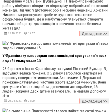
Нещодавно у селі Лани Дубівецької ТГ Івано-Франківського
району відбулося відкриття підрозділу добровільної пожежної
команди. Під час підготовчих робіт місцевій мешканці Христині
Николин запропонували зробити художнє тематичне
оформлення будівлі, де в майбутньому планується створити
навчальний центр для школярів з вивчення правил безпеки
життєдіял
Докладніше >>
28.10.2021
15:37
У Франківську нагородили пожежників, які врятували п'ятьох
людей і евакуювали 13
28 березня в Івано-Франківську на вулиці Північний Бульвар, 5,
відбулася велика пожежа. О 5 ранку загорілася квартира на
першому поверсі п’ятиповерхівки. Але силами 1 Державної
пожежно-рятувальної частини жертв вдалося уникнути. Вони
врятували п'ятьох людей за допомогою автодрабини, 13
людей (зокрема двох дітей) евакуювали. Та надали допомогу
літн
Докладніше >>
20.04.2021
08:00