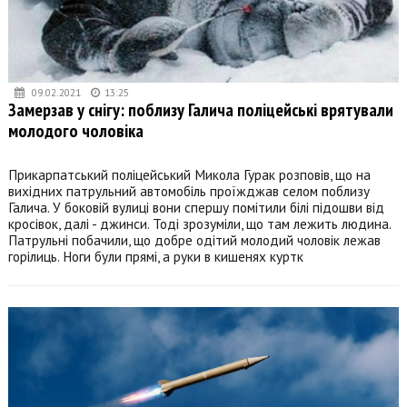
09.02.2021
13:25
Замерзав у снігу: поблизу Галича поліцейські врятували
молодого чоловіка
Прикарпатський поліцейський Микола Гурак розповів, що на
вихідних патрульний автомобіль проїжджав селом поблизу
Галича. У боковій вулиці вони спершу помітили білі підошви від
кросівок, далі - джинси. Тоді зрозуміли, що там лежить людина.
Патрульні побачили, що добре одітий молодий чоловік лежав
горілиць. Ноги були прямі, а руки в кишенях куртк