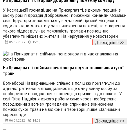
На Прикарпатті створили добровільну пожежну команду
У Космацькій громаді, що на Прикарпатті, відкрили перший в
цьому році підрозділ Добровільної пожежної команди. Оскільки
село Брустори знаходиться у віддаленій гірській місцевості,
куди складно доїхати у разі виникнення пожежі, то створення
такого підрозділу - це можливість громади повноцінно
убезпечити місцевих жителів. На чергування у новостворен
Докладніше >>
05.05.2023
15:19
На Прикарпатті спіймали пенсіонера під час спалювання сухої
трави
Вогнеборці Надвірнянщини спільно з поліцією притягнули до
адміністративної відповідальності ще одну винну особу за
необережне поводження з вогнем, що призвело до пожежі. У
селі Гвізд Надвірнянського району саме через необережне
поводження з вогнем громадянин спричинив виникнення
пожежі сухої трави на відкритій території, пише «Галицький
кореспонде
Докладніше >>
06.04.2022
14:08