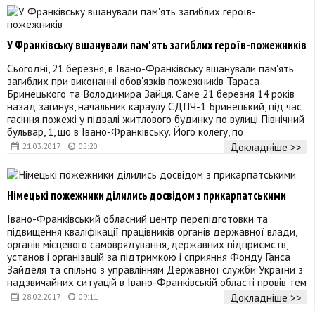
У Франківську вшанували пам'ять загиблих героїв-пожежників
Сьогодні, 21 березня, в Івано-Франківську вшанували пам'ять
загиблих при виконанні обов'язків пожежників Тараса
Бринецького та Володимира Зайця. Саме 21 березня 14 років
назад загинув, начальник караулу СДПЧ-1 Бринецький, під час
гасіння пожежі у підвалі житлового будинку по вулиці Північний
бульвар, 1, що в Івано-Франківську. Його колегу, по
Докладніше >>
21.03.2017
05:20
Німецькі пожежники ділились досвідом з прикарпатськими
Івано-Франківський обласний центр перепідготовки та
підвищення кваліфікації працівників органів державної влади,
органів місцевого самоврядування, державних підприємств,
установ і організацій за підтримкою і сприяння Фонду Ганса
Зайделя та спільно з управлінням Державної служби України з
надзвичайних ситуацій в Івано-Франківській області провів тем
Докладніше >>
28.02.2017
09:11