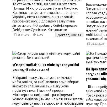
та стежить за тим, які рішення ухвалить
Головнокома
Польща. Міністр оборони Литви Лаурінас
Залужний ств
Кащюнас допустив можливість допомоги
справа уряду
Україні у питанні повернення чоловіків
особовому ск
призовного віку. Відповідну заяву глава
засобах для 
литовського МО зробив у Сеймі, передає
Залужний в е
Delfi, пише Суспільне. Кащюнас ви
новини" заяв
мобілізації є
Докладніше >>
25.04.2024
11:02
виконавчої вл
26.12.2023
«Смарт-мобілізація» мінімізує корупційні
На Прикарпат
ризики, - Веніславський
засудили вій
В Україні планують запустити «смарт-
ухилився від
мобілізацію», за якої людина сама обирає
військову спеціальність, на яку хоче
Він не прибу
мобілізуватися. Пілотний проєкт
військової ч
Міністерства цифрової трансформації
трьох років 
«смарт-мобілізація» має на меті мінімізувати
військовозобо
корупційні ризики та спростить мобілізаційні
призову. Про