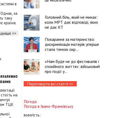
це небезпечно
системи в
 Однак, за
Головний біль, який не минає:
ть таку
коли МРТ дає відповіді, яких
ує країна.
не дає КТ
дніше >>
Покарання за материнство:
дискримінація матерів уперше
стала темою окр...
«Нам буде не до фестивалів і
спокійного життя»: військовий
про події у...
 незалежно
язаних
Переглянути всі статті >>
лектації
 стоїть на
центрі
Погода
том ТЦК
Погода в
Івано-Франківську
альної
вологість: