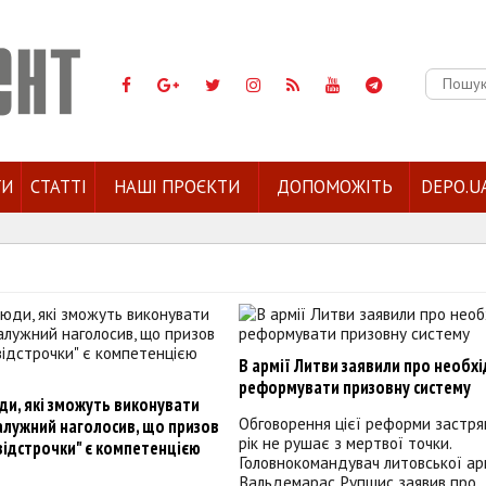
Пошук:
ГИ
СТАТТІ
НАШІ ПРОЄКТИ
ДОПОМОЖІТЬ
DEPO.U
В армії Литви заявили про необхі
реформувати призовну систему
ди, які зможуть виконувати
Обговорення цієї реформи застряг
алужний наголосив, що призов
рік не рушає з мертвої точки.
відстрочки" є компетенцією
Головнокомандувач литовської ар
Вальдемарас Рупшис заявив про