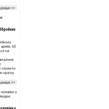
дніше >>
 Збройних
ківську
 армію. 60
ься на
оведення
е
у служити
ю країну.
дніше >>
чоловіки у