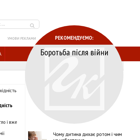
РЕКОМЕНДУЄМО:
УМОВИ РЕКЛАМИ
Боротьба після війни
A
дність
ло і вже
мії
Чому дитина дихає ротом і чим