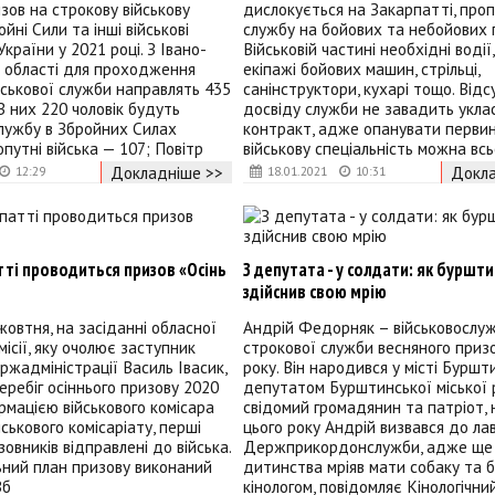
зов на строкову військову
дислокується на Закарпатті, про
йні Сили та інші військові
службу на бойових та небойових 
країни у 2021 році. З Івано-
Військовій частині необхідні водії,
ї області для проходження
екіпажі бойових машин, стрільці,
йськової служби направлять 435
санінструктори, кухарі тощо. Відс
 З них 220 чоловік будуть
досвіду служби не завадить укла
лужбу в Збройних Силах
контракт, адже опанувати перви
опутні війська — 107; Повітр
військову спеціальність можна всь
Докладніше >>
Докла
12:29
18.01.2021
10:31
ті проводиться призов «Осінь
З депутата - у солдати: як буршт
здійснив свою мрію
жовтня, на засіданні обласної
Андрій Федорняк – військовослу
місії, яку очолює заступник
строкової служби весняного приз
ржадміністрації Василь Івасик,
року. Він народився у місті Буршт
еребіг осіннього призову 2020
депутатом Бурштинської міської 
ормацією військового комісара
свідомий громадянин та патріот, 
ськового комісаріату, перші
цього року Андрій визвався до ла
овників відправлені до війська.
Держприкордонслужби, адже ще
ьний план призову виконаний
дитинства мріяв мати собаку та 
Зб
кінологом, повідомляє Кінологічни