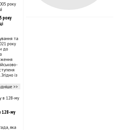
5 року
ці
ування та
021 року
и до
о
одження
ійськово-
 ступеня
Згідно із
дніше >>
в 128-му
ада, яка