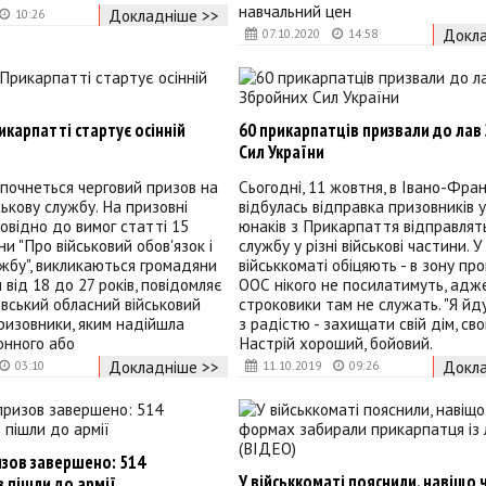
навчальний цен
Докладніше >>
10:26
Докла
07.10.2020
14:58
икарпатті стартує осінній
60 прикарпатців призвали до лав
Сил України
почнеться черговий призов на
Сьогодні, 11 жовтня, в Івано-Фран
ськову службу. На призовні
відбулась відправка призовників у
повідно до вимог статті 15
юнаків з Прикарпаття відправлят
и "Про військовий обов'язок і
службу у різні військові частини. У
ужбу", викликаються громадяни
військкоматі обіцяють - в зону пр
 від 18 до 27 років, повідомляє
ООС нікого не посилатимуть, адж
вський обласний військовий
строковики там не служать. "Я йд
Призовники, яким надійшла
з радістю - захищати свій дім, сво
онного або
Настрій хороший, бойовий.
Докладніше >>
Докла
03:10
11.10.2019
09:26
изов завершено: 514
У військкоматі пояснили, навіщо 
 пішли до армії