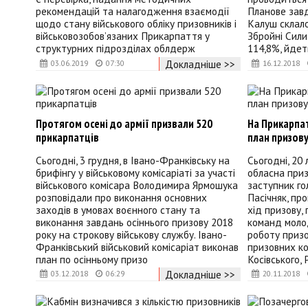
рекомендацій та налагодження взаємодії
Планове завд
щодо стану військового обліку призовників і
Калуш склало
військовозобов’язаних Прикарпаття у
Збройні Сили
структурних підрозділах облдерж
114,8%, йдет
Докладніше >>
03.06.2019
07:30
16.12.2018
Протягом осені до армії призвали 520
На Прикарпа
прикарпатців
план призов
Сьогодні, 3 грудня, в Івано-Франківську на
Сьогодні, 20
брифінгу у військовому комісаріаті за участі
обласна приз
військового комісара Володимира Ярмошука
заступник го
розповідали про виконання основних
Пасічняк, пр
заходів в умовах воєнного стану та
хід призову,
виконання завдань осіннього призову 2018
команд моло
року на строкову військову службу. Івано-
роботу призо
Франківський військовий комісаріат виконав
призовних ко
план по осінньому призо
Косівського, 
Докладніше >>
03.12.2018
06:29
20.11.2018