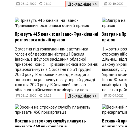
Докладніше >>
03.12.2020
04:10
20.10.2020
Призвуть 415 юнаків: на Івано-Франківщині
Завтра на Пр
розпочався осінній призов
призов
2 жовтня під головуванням заступника
1 жовтня роз
голови облдержадміністрації Василя
строкову вій
Івасика, відбулося засідання обласної
дільниці, від
призовної комісії. Призовні комісії всіх рівнів
Закону Україн
працюватимуть з 1 жовтня по 31 грудня
військову сл
2020 року. Відправки команд молодого
України віком
поповнення розпочнуться у першій декаді
Івано-Франкі
жовтня 2020 року. Військовий комісар
комісаріат. 
обласного військового комісаріату полк
повістка рай
Докладніше >>
05.10.2020
05:22
30.09.2020
Восени на строкову службу планують
Весняний пр
призвати 460 прикарпатців
прикарпатців