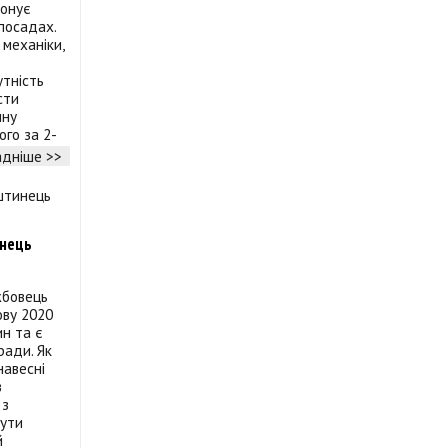
понує
посадах.
 механіки,
утність
сти
нну
ого за 2-
дніше >>
инець
жбовець
ову 2020
ин та є
ради. Як
навесні
в
 з
бути
й