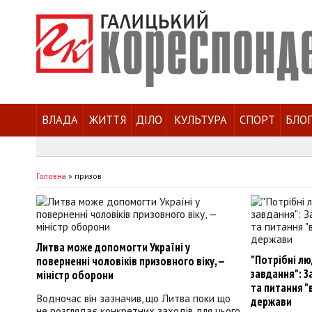
ВЛАДА
ЖИТТЯ
ДІЛО
КУЛЬТУРА
СПОРТ
БЛО
Головна
»
призов
Литва може допомогти Україні у
"Потрібні лю
поверненні чоловіків призовного віку, —
завдання": З
міністр оборони
та питання "
Водночас він зазначив, що Литва поки що
держави
не розглядає конкретних заходів для цього