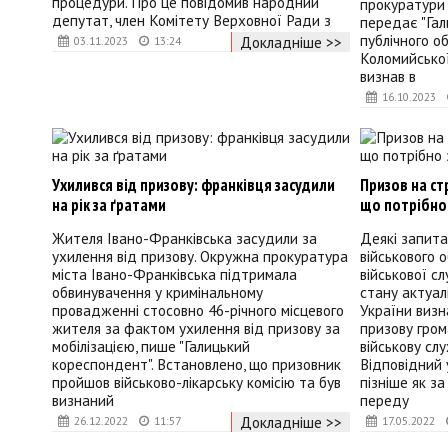
процедури. Про це повідомив народний
прокуратури 
депутат, член Комітету Верховної Ради з
передає "Га
публічного о
Докладніше >>
03.11.2023
13:24
Коломийсько
визнав в
16.10.2023
Ухилився від призову: франківця засудили
Призов на ст
на рік за ґратами
що потрібно
Жителя Івано-Франківська засудили за
Деякі запита
ухилення від призову. Окружна прокуратура
військового 
міста Івано-Франківська підтримала
військової сл
обвинувачення у кримінальному
стану актуал
провадженні стосовно 46-річного місцевого
України виз
жителя за фактом ухилення від призову за
призову гром
мобілізацією, пише "Галицький
військову сл
кореспондент". Встановлено, що призовник
Відповідний 
пройшов військово-лікарську комісію та був
пізніше як за
визнаний
переду
Докладніше >>
26.12.2022
11:57
17.05.2022