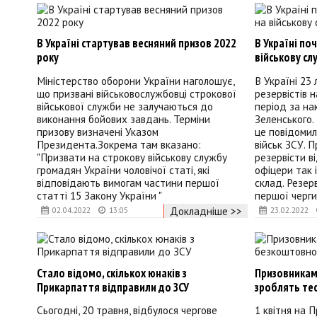
В Україні стартував весняний призов 2022
В Україні по
року
військову сл
Міністерство оборони України наголошує,
В Україні 23
що призвані військовослужбовці строкової
резервістів 
військової служби не залучаються до
період за н
виконання бойових завдань. Терміни
Зеленського.
призову визначені Указом
це повідоми
Президента.Зокрема там вказано:
військ ЗСУ. 
"Призвати на строкову військову службу
резервісти ві
громадян України чоловічої статі, які
офіцери так 
відповідають вимогам частини першої
склад. Резер
статті 15 Закону України "
першої черги
Докладніше >>
02.04.2022
13:05
23.02.2022
Стало відомо, скількох юнаків з
Призовникам
Прикарпаття відправили до ЗСУ
зроблять тес
Сьогодні, 20 травня, відбулося чергове
1 квітня на 