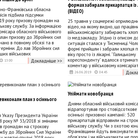
формах забирали прикарпатця із 
ано-Франківська обласна
(ВІДЕО)
ісія підбила підсумки
19 року призову громадян на
25 травня у соцмережі оприлюдн
ськову службу. За інформацією
відео, на якому видно, що працівн
комісара обласного військового
військкомісаріату забирають хло
 план призову до Збройних сил
із медзакладу. Згідно із описом до
нано в повному обсязі та в
ситуація сталася у Тисмениці. Чоло
терміни. До лав Збройних cил
формі прийшли і забрали хлопця 
нших військових
віку просто із лікарні. “Галицькому
кореспонденту” вдалося отримат
Докладніше >>
13:00
коментар у військовому комісаріаті
Докла
26.06.2019
04:45
Упіймати новобранця
евиконали план з осіннього
Днями обласний військовий коміс
відрапортував про стовідсоткове
осінньої призовної кампанії: 520
я Указу Президента України
прикарпатців відправили на стро
18 року № 33/2018 зі змінами
військову службу. Чи з охотою юн
ов громадян на строкову
Франківщини йдуть виконувати в
ужбу до Збройних Сил України
обов’язок і чи військкомати не п
у жовтні-грудні 2018 року.