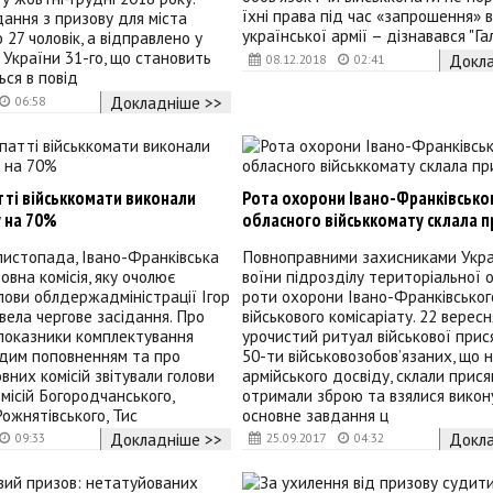
їхні права під час «запрошення» в
ання з призову для міста
української армії – дізнавався "Г
 27 чоловік, а відправлено у
 України 31-го, що становить
Докла
08.12.2018
02:41
ься в повід
Докладніше >>
06:58
тті військкомати виконали
Рота охорони Івано-Франківсько
у на 70%
обласного військкомату склала п
 листопада, Івано-Франківська
Повноправними захисниками Укра
овна комісія, яку очолює
воїни підрозділу територіальної 
лови облдержадміністрації Ігор
роти охорони Івано-Франківського
овела чергове засідання. Про
військового комісаріату. 22 вересн
 показники комплектування
урочистий ритуал військової прися
дим поповненням та про
50-ти військовозобов’язаних, що 
вних комісій звітували голови
армійського досвіду, склали присяг
місій Богородчанського,
отримали зброю та взялися викон
Рожнятівського, Тис
основне завдання ц
Докладніше >>
Докла
09:33
25.09.2017
04:32