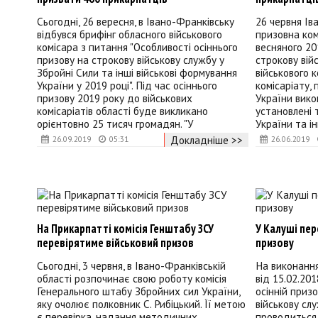
Сьогодні, 26 вересня, в Івано-Франківську
26 червня Ів
відбувся брифінг обласного військового
призовна ком
комісара з питання "Особливості осіннього
весняного 20
призову на строкову військову службу у
строкову вій
Збройні Сили та інші військові формування
військового 
України у 2019 році". Під час осіннього
комісаріату,
призову 2019 року до військових
України вико
комісаріатів області буде викликано
установлені 
орієнтовно 25 тисяч громадян. "У
України та і
Докладніше >>
26.09.2019
05:31
26.06.2019
На Прикарпатті комісія Генштабу ЗСУ
У Калуші пер
перевірятиме військовий призов
призову
Сьогодні, 3 червня, в Івано-Франківській
На виконанн
області розпочинає свою роботу комісія
від 15.02.20
Генерального штабу Збройних сил України,
осінній приз
яку очолює полковник С. Рибіцький. Її метою
військову сл
є перевірка, надання методичних
проводиться 