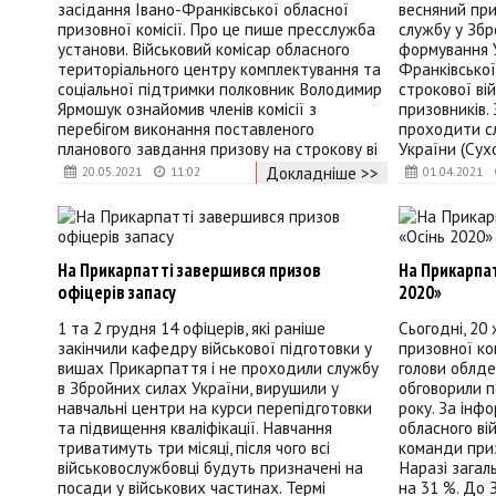
засідання Івано-Франківської обласної
весняний при
призовної комісії. Про це пише пресслужба
службу у Збро
установи. Військовий комісар обласного
формування У
територіального центру комплектування та
Франківсько
соціальної підтримки полковник Володимир
строкової ві
Ярмошук ознайомив членів комісії з
призовників.
перебігом виконання поставленого
проходити с
планового завдання призову на строкову ві
України (Сух
Докладніше >>
20.05.2021
11:02
01.04.2021
На Прикарпатті завершився призов
На Прикарпат
офіцерів запасу
2020»
1 та 2 грудня 14 офіцерів, які раніше
Сьогодні, 20 
закінчили кафедру військової підготовки у
призовної ко
вишах Прикарпаття і не проходили службу
голови облде
в Збройних силах України, вирушили у
обговорили п
навчальні центри на курси перепідготовки
року. За інф
та підвищення кваліфікації. Навчання
обласного вій
триватимуть три місяці, після чого всі
команди приз
військовослужбовці будуть призначені на
Наразі загал
посади у військових частинах. Термі
на 31 %. До 