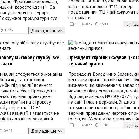
оборони. Згідно з ухваленою Кабм
Івано-Франківської області,
квітня постановою №31, тепер
лицький кореспондент". За
представники ТЦК (військкоматів
бвинувачення прокурорів
надсилати
ї окружної прокуратури суд
Докла
12.04.2023
16:11
Докладніше >>
11:26
рокову військову службу: все,
Президент України скасував цьог
 знати
весняний призов
ння, які стосуються виконання
Президент Володимир Зеленський
обов'язку та строкової
весняний призов на військову служ
ужби, під час дії воєнного
визначив, що звільнення в запас с
ізувалися. Указ Президента
можливе після оголошення демобілі
начає терміни проведення
Відповідний указ №230/2022 опу
адян країни на строкову
на сайті глави держави. Згідно з
ужбу, передає "ТСН".
документом скасовано раніше вс
указ зазвичай з'являється не
терміни проведення чергових при
 місяць до кінця року, який
громадян України на строкову вій
Докла
12.04.2022
07:10
Докладніше >>
09:03