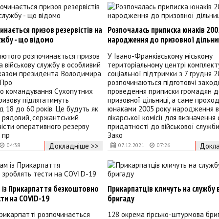
чинається призов резервістів на
Розпочалась приписка юнаків 200
ужбу - що відомо
народження до призовної дільни
 лютого розпочинається призов
У Івано-Франківському міському
на військову службу в особливий
територіальному центрі комплект
аказом президента Володимира
соціальної підтримки з 7 грудня 2
 Про
розпочинаються підготовчі заход
ло командування Сухопутних
проведення приписки громадян д
Призову підлягатимуть
призовної дільниці, а саме прох
д 18 до 60 років. Це будуть як
юнаками 2005 року народження в
і рядовий, сержантський
лікарської комісії для визначення
вісти оперативного резерву
придатності до військової служби.
 пр
Зако
Докладніше >>
Докла
04:38
07.12.2021
07:26
 із Прикарпаття безкоштовно
Прикарпатців кличуть на службу 
ти на COVID-19
бригаду
Прикарпатті розпочинається
128 окрема гірсько-штурмова бриг