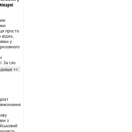
лікарні
или
ики
пця просто
 відео,
віки у
призовного
и
. За сло
дніше >>
аріат
 виконання
кову
аки з
ійськовий
орушують