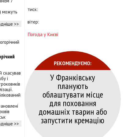
іном 7
тиск:
) можуть
вітер:
дніше >>
Погода у Києві
орічний
РЕКОМЕНДУЄМО:
 скасував
У Франківську
бу і
планують
троковиків
зації.
облаштувати місце
блікований
для поховання
тановлені
домашніх тварин або
зовів
ськ
запустити кремацію
дніше >>