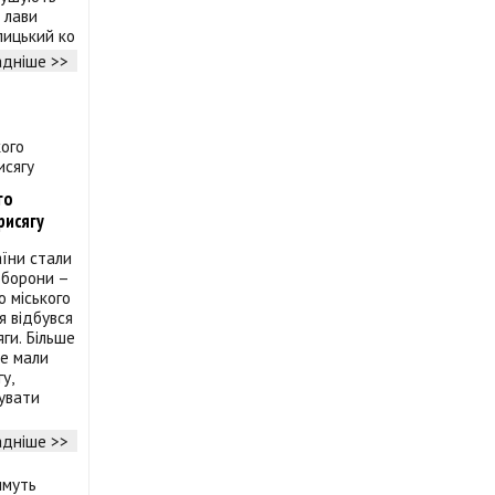
 лави
алицький ко
дніше >>
го
рисягу
їни стали
оборони –
 міського
я відбувся
ги. Більше
не мали
у,
увати
дніше >>