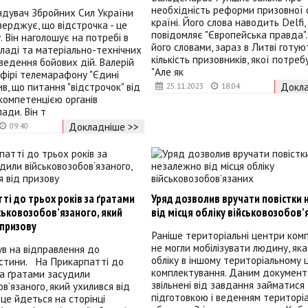
необхідність реформи призовної 
ндувач Збройних Сил України
країні. Його слова наводить Delfi,
ерджує, що відстрочка - це
повідомляє "Європейська правда".
. Він наголошує на потребі в
його словами, зараз в Литві готую
ладі та матеріально-технічних
кількість призовників, якої потреб
ведення бойових дій. Валерій
"Але як
фірі телемарафону "Єдині
ив, що питання "відстрочок" від
Докла
25.11.2023
18:04
 компетенцією органів
ади. Він т
Докладніше >>
09:40
ті до трьох років за ґратами
Уряд дозволив вручати повістки
ськовозобов’язаного, який
від місця обліку військовозобов’
 призову
Раніше територіальні центри комп
не могли мобілізувати людину, яка
в на відправлення до
обліку в іншому територіальному 
астини. На Прикарпатті до
комплектування. Даним докумен
за ґратами засудили
звільнені від завдання займатися
в’язаного, який ухилився від
підготовкою і веденням територі
 це йдеться на сторінці