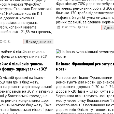
Франківську 70% доріг потребую
писок у мережі "Фейсбук"
поточних ремонтних робіт. З 206 
стувач Станіслав Поплавський,
близько 130 треба відремонтуват
на". Найбільше коштів КП
Асфальт, бітум, бітумна емульсія 
а дорожня компанія"
різних фракцій, за словами керівн
а профілювання вулиць
збіч, копання кюветів,
Докла
12.03.2024
03:41
 щебенем) - 21,83 млн гривень,
Докладніше >>
02:41
айже 6 мільйонів гривень
На Івано-Франківщині ремонтуют
 фонду» спрямували на ЗСУ
мости
й міській громаді на Івано-
На території Івано-Франківщини
5,9 млн грн з бюджету,
ремонтують два мости, що знахо
х на ремонт доріг комунальної
державних дорогах Р-20 та Р-24. 
ренаправили на ЗСУ. У зв’язку з
дорозі Р-20 Тязів – Старі Кути в с
ці у Болехівській громаді не
Черганівка влаштовують нові тро
ть ремонт комунальних доріг
мосту через річку Волиця, пише "Г
 кошти міського бюджету. Таке
кореспондент" з посиланням на с
тати Болехівської міської ради
дорожників. Опісля тут оновлять 