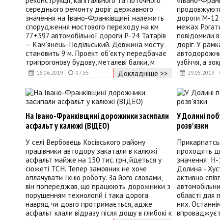
реконструкції, капітального та поточного
«Івано-Фран
середнього ремонту доріг державного
продовжують
значення на Івано-Франківщині. належить
дороги М-12 
спорудження мостового переходу на км
межах Рогати
77+397 автомобільної дороги Р-24 Татарів
повідомили в
– Кам’янець-Подільський. Довжина мосту
доріг. У рам
становить 9 м. Проект об'єкту передбачає
автодорожни
трипрогонову будову, металеві балки, м
узбіччя, а з
Докладніше >>
16.06.2019
07:55
29.05.2019
На Івано-Франківщині дорожники засипали
У Долині поб
асфальт у калюжі (ВІДЕО)
розв'язки
У селі Вербовець Косівського району
Прикарпатсь
працівники автодору закатали в калюжі
проходять д
асфальт майже на 150 тис. грн, йдеться у
значення: Н-
сюжеті ТСН. Тепер замовник не хоче
Долина - Хус
оплачувати їхню роботу. За його словами,
активно спі
він попереджав, що працюють дорожники з
автомобільни
порушенням технологій і така дорога
області для 
навряд чи довго протримається, адже
них. Останні
асфальт клали відразу після дощу в глибокі к
впроваджуєть