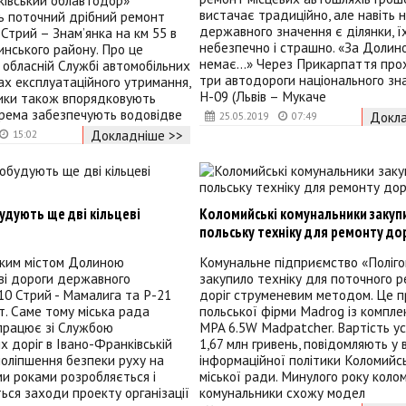
ківський облавтодор»
вистачає традиційно, але навіть 
 поточний дрібний ремонт
державного значення є ділянки, ї
Стрий – Знам’янка на км 55 в
небезпечно і страшно. «За Долин
нського району. Про це
немає…» Через Прикарпаття про
 обласній Службі автомобільних
три автодороги національного зн
ках експлуатаційного утримання,
Н-09 (Львів – Мукаче
ки також впорядковують
окрема забезпечують водовідве
Докла
25.05.2019
07:49
Докладніше >>
15:02
удують ще дві кільцеві
Коломийські комунальники закуп
польську техніку для ремонту дор
ким містом Долиною
Комунальне підприємство «Поліго
ві дороги державного
закупило техніку для поточного 
10 Стрий - Мамалига та Р-21
доріг струменевим методом. Це п
т. Саме тому міська рада
польської фірми Madrog із компл
впрацює зі Службою
MPA 6.5W Madpatcher. Вартість у
х доріг в Івано-Франківській
1,67 млн гривень, повідомляють у в
поліпшення безпеки руху на
інформаційної політики Коломийс
ми роками розробляється і
міської ради. Минулого року коло
ся заходи проекту організації
комунальники схожу модел