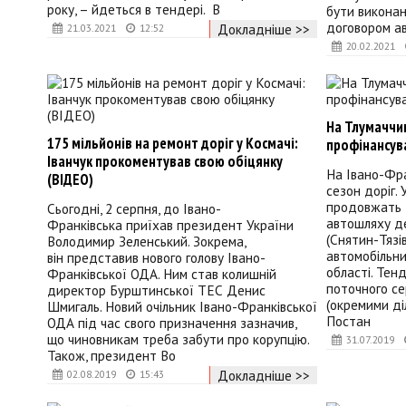
року, – йдеться в тендері. В
бути виконані
договором а
Докладніше >>
21.03.2021
12:52
20.02.2021
На Тлумаччи
175 мільйонів на ремонт доріг у Космачі:
профінансув
Іванчук прокоментував свою обіцянку
На Івано-Фра
(ВІДЕО)
сезон доріг.
продовжать 
Сьогодні, 2 серпня, до Івано-
автошляху д
Франківська приїхав президент України
(Снятин-Тязі
Володимир Зеленський. Зокрема,
автомобільни
він представив нового голову Івано-
області. Тенд
Франківської ОДА. Ним став колишній
поточного се
директор Бурштинської ТЕС Денис
(окремими ді
Шмигаль. Новий очільник Івано-Франківської
Постан
ОДА під час свого призначення зазначив,
що чиновникам треба забути про корупцію.
31.07.2019
Також, президент Во
Докладніше >>
02.08.2019
15:43