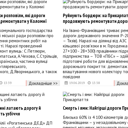
 розповіли, які дороги
Руйнують бордюри: на Прикарпат
дремонтувати у Коломиї
продовжують ремонтувати доро
 комунального господарства
На Івано-Франківщині триває ре
 міської ради розповіли про
дороги державного значення Р-2
ення ремонтних робіт на
– Тязів). Наразі на ділянці від АЗС
сті. Наразі проведений
кільцевої розв'язки в м. Городенка
онт вулиць: С.Петлюри,
27+100 - 28+300) працівники підр
патська, А.Чехова, С.Стрільців,
підприємства – ТОВ «ПБС» – зді
країнська, частина вулиці
підготовчі роботи для відновленн
отляревського,
дорожнього покриття: демонтаж 
ого, Д.Яворницького, а також
влаштування нового колектору то
повідомл
Докладніше >>
Докла
13:39
19.06.2019
13:38
ині латають дорогу й
Смерть і ями: Найгірші дороги П
ь узбіччя
Близько 60% із 4 100 кілометрів до
Франківщини – у незадовільному с
ілії «Рогатинська ДЕД» ДП
ремонт місцевих автошляхів грош