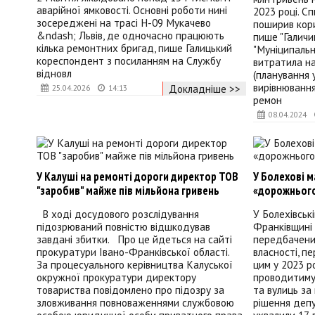
аварійної ямковості. Основні роботи нині
2023 році. С
зосереджені на трасі Н-09 Мукачево
поширив кори
&ndash; Львів, де одночасно працюють
пише "Галичи
кілька ремонтних бригад, пише Галицький
"Муніципальн
кореспондент з посиланням на Службу
витратила н
відновл
(планування у
вирівнювання
Докладніше >>
25.04.2026
14:13
ремон
08.04.2024
У Калуші на ремонті дороги директор ТОВ
У Болехові м
"заробив" майже пів мільйона гривень
«дорожнього
В ході досудового розслідування
У Болехівські
підозрюваний повністю відшкодував
Франківщині 
завдані збитки. Про це йдеться на сайті
передбачени
прокуратури Івано-Франківської області.
власності, пе
За процесуального керівництва Калуської
цим у 2023 ро
окружної прокуратури директору
проводитиму
товариства повідомлено про підозру за
та вулиць за
зловживання повноваженнями службовою
рішення депу