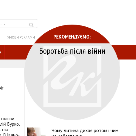
РЕКОМЕНДУЄМО:
УМОВИ РЕКЛАМИ
Боротьба після війни
A
о голови
лій Бурко,
ства
Чому дитина дихає ротом і чим
. В Івано-