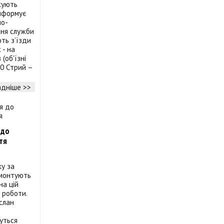
жують
інформує
но-
ння служби
ть з’їзди
 - на
(об'їзні
10 Стрий –
дніше >>
 до
тя
ку за
емонтують
на цій
 роботи.
услан
уться