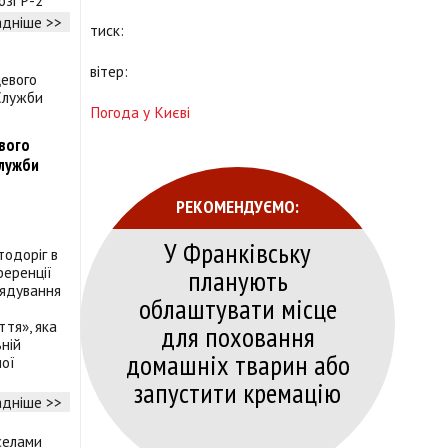
озі Р-2
дніше >>
тиск:
вітер:
Погода у Києві
евого
Служби
РЕКОМЕНДУЄМО:
У Франківську
одоріг в
планують
ференції
рядування
облаштувати місце
тя», яка
для поховання
ьній
домашніх тварин або
ної
запустити кремацію
дніше >>