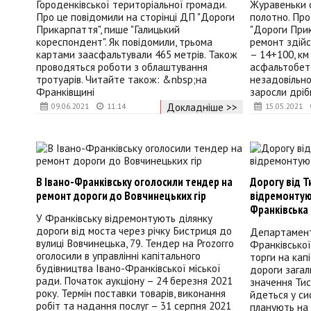
Городенківської територіальної громади.
Журавеньки 
Про це повідомили на сторінці ДП "Дороги
полотно. Про
Прикарпаття", пише "Галицький
"Дороги Прик
кореспондент". Як повідомили, трьома
ремонт здій
картами заасфальтували 465 метрів. Також
– 14+100, км
проводяться роботи з облаштування
асфальтобет
тротуарів. Читайте також: &nbsp;на
незадовільно
Франківщині
заросли дрі
Докладніше >>
09.06.2021
11:14
15.05.2021
В Івано-Франківську оголосили тендер на
Дорогу від 
ремонт дороги до Вовчинецьких гір
відремонтую
Франківська
У Франківську відремонтують ділянку
дороги від моста через річку Бистриця до
Департамент
вулиці Вовчинецька, 79. Тендер на Prozorro
Франківської
оголосили в управлінні капітального
торги на кап
будівництва Івано-Франківської міської
дороги загал
ради. Початок аукціону – 24 березня 2021
значення Тис
року. Термін поставки товарів, виконання
йдеться у си
робіт та надання послуг – 31 серпня 2021
планують на 