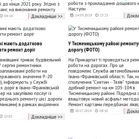
роботи з прокладання дощового к
 до кінця 2021 року. Згідно з
Наступн
ванс на виконання ремонту
Докла
24.09.2019
15:25
Докладніше >>
06:14
ні мають додатково
У Тисменицькому районі ремонт
ати ремонт доріг
дорогу (ФОТО)
нківщині триває будівельний
На Прикарпатті проводяться рем
 У серпні ремонтники
роботи на дорогах. Про це
заплановані роботи на
повідомляє Служба автомобільних
ержавного значення Р-20
Івано-Франківській області. Так, н
в), інформують у Службі
сполучення "Снятин - Тязів" трива
х доріг в Івано-Франківській
дрібний ремонт на км 103-104 в
ер на закупівлю послуг із
Тисменицькому районі. Підрядна о
реднього ремонту цієї дороги
влаштовує новий асфальт методом
лянками) в рамках виділених
Ремонт картами передбачає лікві
Докла
30.07.2019
08:10
Докладніше >>
13:05