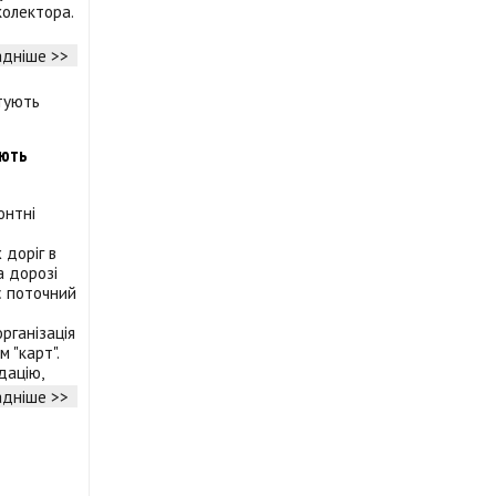
олектора.
дніше >>
ують
онтні
 доріг в
а дорозі
є поточний
рганізація
 "карт".
дацію,
дніше >>