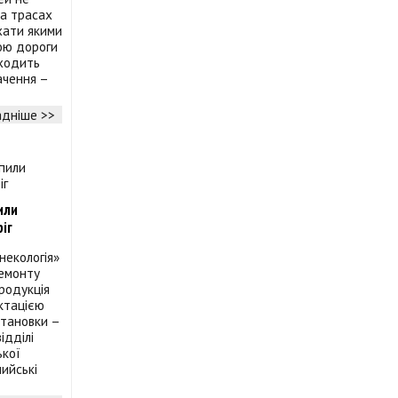
на трасах
хати якими
ою дороги
ходить
ачення –
дніше >>
или
іг
некологія»
ремонту
родукція
ектацією
становки –
ідділі
ької
мийські