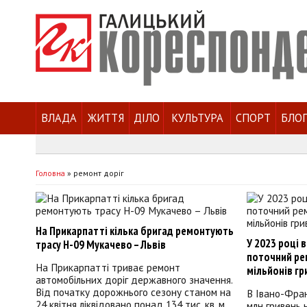
ВЛАДА
ЖИТТЯ
ДІЛО
КУЛЬТУРА
СПОРТ
БЛО
Головна
»
ремонт доріг
На Прикарпатті кілька бригад ремонтують
У 2023 році 
трасу Н-09 Мукачево – Львів
поточний ре
На Прикарпатті триває ремонт
мільйонів гр
автомобільних доріг державного значення.
Від початку дорожнього сезону станом на
В Івано-Фран
24 квітня ліквідовано понад 134 тис. кв. м
млн гривень 