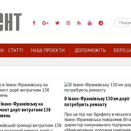
Пошук:
ГИ
СТАТТІ
НАШІ ПРОЄКТИ
ДОПОМОЖІТЬ
DEPO.U
В Івано-Франківську 130 км доріг
в Івано-Франківську на
потребують ремонту
монт доріг витратили 138
Про це під час брифінгу в міськог
ивень
Івано-Франківська повідомив Віта
директор комунального підприєм
ківській громаді витратили 138
«Муніципальна дорожня компанія»
на поточний ремонт доріг у