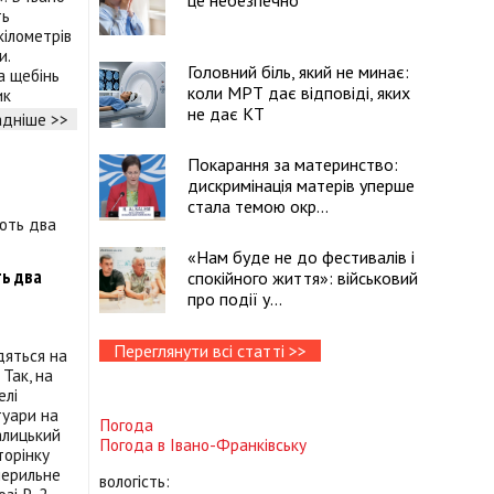
це небезпечно
ть
кілометрів
и.
Головний біль, який не минає:
та щебінь
коли МРТ дає відповіді, яких
ик
не дає КТ
дніше >>
Покарання за материнство:
дискримінація матерів уперше
стала темою окр...
«Нам буде не до фестивалів і
ь два
спокійного життя»: військовий
про події у...
Переглянути всі статті >>
дяться на
Так, на
елі
туари на
Погода
алицький
Погода в
Івано-Франківську
торінку
перильне
вологість: