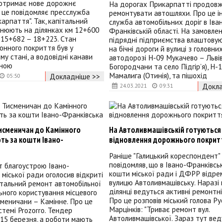
отримає нове дорожнє
На дорогах Прикарпатті продов
 це повідомляє пресслужба
ремонтувати автошляхи. Про це 
арпаття". Так, капітальний
служба автомобільних доріг в Іва
снюють на ділянках км 12+600
Франківській області. На замовле
 15+682 – 18+223. Стан
підрядні підприємства влаштовую
онного покриття був у
на бічні дороги й вулиці з головних
му стані, а водовідні канави
автодорозі Н-09 Мукачево – Львів 
бною
Богородчани та село Підгір’я), Н-
Мамалига (Отинія), та пішохід
Докладніше >>
05:50
Докла
24.03.2021
09:31
Тисменичан до Камінного
На Автоливмашівській готуються
ть за кошти Івано-
відновлення дорожнього покрит
Раніше "Галицький кореспондент"
повідомляв, що в Івано-Франківсь
 благоустрою Івано-
кошти міської ради і ДФРР відр
 міської ради оголосив відкриті
вулицю Автоливмашівську. Наразі 
італьний ремонт автомобільної
ділянці ведуться активні ремонтні
ьного користування місцевого
Про це розповів міський голова Р
меничани – Камінне. Про це
Марцінків: "Триває ремонт вул.
стемі Prozorro. Тендер
Автоливмашівської. Зараз тут вед
15 березня, а роботи мають