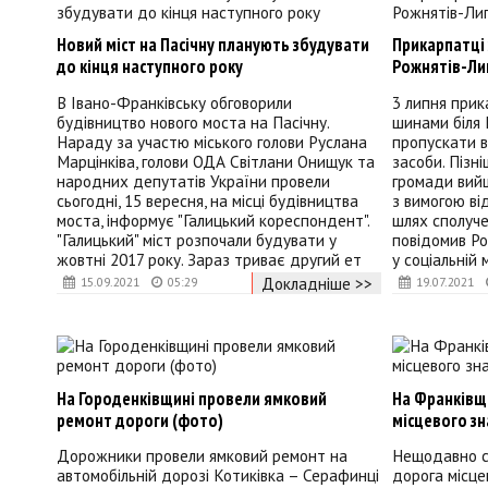
Новий міст на Пасічну планують збудувати
Прикарпатці 
до кінця наступного року
Рожнятів-Ли
В Івано-Франківську обговорили
3 липня прик
будівництво нового моста на Пасічну.
шинами біля 
Нараду за участю міського голови Руслана
пропускати в
Марцінківа, голови ОДА Світлани Онищук та
засоби. Пізні
народних депутатів України провели
громади вий
сьогодні, 15 вересня, на місці будівництва
з вимогою в
моста, інформує "Галицький кореспондент".
шлях сполуч
"Галицький" міст розпочали будувати у
повідомив Ро
жовтні 2017 року. Зараз триває другий ет
у соціальній 
Докладніше >>
15.09.2021
05:29
19.07.2021
На Городенківщині провели ямковий
На Франківщ
ремонт дороги (фото)
місцевого з
Дорожники провели ямковий ремонт на
Нещодавно с
автомобільній дорозі Котиківка – Серафинці
дорога місц