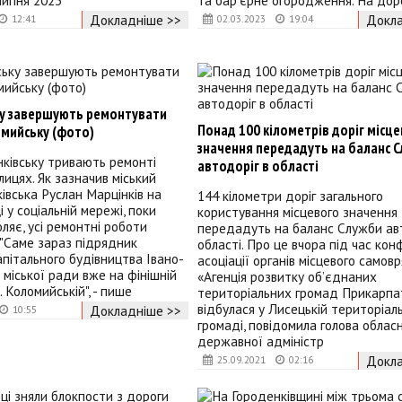
липня 2023
та бар’єрне огородження. На дор
Докладніше >>
Докла
12:41
02.03.2023
19:04
ку завершують ремонтувати
Понад 100 кілометрів доріг місц
мийську (фото)
значення передадуть на баланс 
ківську тривають ремонті
автодоріг в області
лицях. Як зазначив міський
івська Руслан Марцінків на
144 кілометри доріг загального
і у соціальній мережі, поки
користування місцевого значення
ляє, усі ремонтні роботи
передадуть на баланс Служби авт
"Саме зараз підрядник
області. Про це вчора під час кон
апітального будівництва Івано-
асоціації органів місцевого самов
 міської ради вже на фінішній
«Агенція розвитку об’єднаних
. Коломийській", - пише
територіальних громад Прикарпат
відбулася у Лисецькій територіал
Докладніше >>
10:55
громаді, повідомила голова облас
державної адміністр
Докла
25.09.2021
02:16