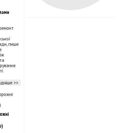
елами
 ремонт
е
вської
ади, пише
з
іж
та
рування
ті
дніше >>
рожні
о)