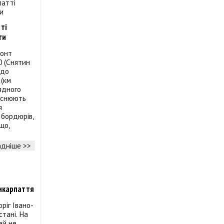
ті
ги
монт
0 (Снятин
 до
 (км
ядного
йснюють
я
бордюрів,
що,
дніше >>
рикарпаття
ріг Івано-
тані. На
ей не