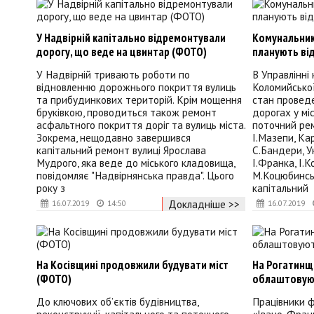
У Надвірній капітально відремонтували
Комунальники
дорогу, що веде на цвинтар (ФОТО)
планують ві
У Надвірній тривають роботи по
В Управлінні
відновленню дорожнього покриття вулиць
Коломийської
та прибудинкових територій. Крім мощення
стан провед
бруківкою, проводиться також ремонт
дорогах у мі
асфальтного покриття доріг та вулиць міста.
поточний рем
Зокрема, нещодавно завершився
І.Мазепи, Кар
капітальний ремонт вулиці Ярослава
С.Бандери, У
Мудрого, яка веде до міського кладовища,
І.Франка, І.К
повідомляє "Надвірнянська правда". Цього
М.Коцюбинськ
року з
капітальний
Докладніше >>
16.07.2019
14:50
16.07.2019
На Косівщині продовжили будувати міст
На Рогатинщ
(ФОТО)
облаштовуют
До ключових об’єктів будівництва,
Працівники ф