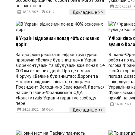
особою юридичної особи приватного права
ухвалили 17 
незалежно в
22.07.2023
Докладніше >>
18.08.2023
04:12
В Україні відновили понад 40% основних
У Франківсь
доріг
вулицю Коло
За два роки реалізації інфраструктурної
В Івано-Фран
програми «Велике будівництво» в Україні
роботи по ву
відремонтували та збудували вже понад 14
голова Франк
000 км основних доріг. Про це під час
своїй сторінц
Форуму «Велике будівництво: Дороги та
погода дозво
мости» повідомив ініціатор програми
завершують. 
Президент Володимир Зеленський, йдеться
Управління к
на сайті Івано-Франківської ОДА.
Франківської
«Конституція України гарантує свободу
прямій на вул
пере
16.10.2021
Докладніше >>
24.12.2021
06:44