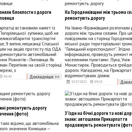
зняли блокпости з дороги
На Городенківщині між трьома с
повиця
ремонтують дорогу
арпатці встановили намет із
На Івано-Франківщині розпочали
Погорілецької зупинки, щоб не
дороги між трьома селами. Про ц
еликогабаритні транспортні
повідомили на сторінці Городенкі
ше, 9 липня, мешканці Спаської
міської ради територіальної гром
шли на акцію протесту під ОДА
"Галицький кореспондент". Згідно 
ідремонтувати автомобільний
інформацією, проведуть ремонт м
ення Рожнятів–Липовиця. Як
населеними пунктами: Лука, Уніж 
ман Перегіняк на своїй сторінці
Монастирок. Проводиться грейде
мережі, з
дороги. Нагадаємо, на Прикарпат
відремонтували ділянк
Докладніше >>
06:42
Докла
13.07.2021
09:15
ині ремонтують дорогу
З'їзди на бічні дороги та нові до
начення (фото)
знаки: автошляхи Прикарпаття
тало відомо, що автомобільна
продовжують ремонтувати (фот
евого значення Конюшки –