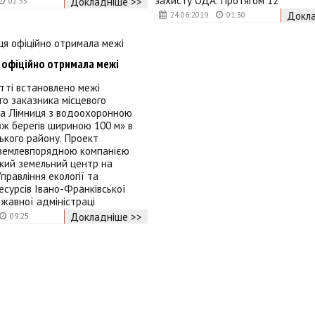
захисту ОДА. Протягом 12
Докладніше >>
02:35
Докла
24.06.2019
01:30
я офіційно отримала межі
тті встановлено межі
о заказника місцевого
ка Лімниця з водоохоронною
ж берегів шириною 100 м» в
ького району. Проект
 землевпорядною компанією
кий земельний центр на
правління екології та
сурсів Івано-Франківської
жавної адміністраці
Докладніше >>
09:25