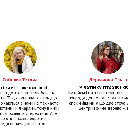
Соболик Тетяна
Деркачова Ольга
ті самі — але вже інші
У ЗАТІНКУ ПТАХІВ І КВ
лива до того, як люди бачать
Китайські митці вважали, що вт
тів. Так, я змирилася з тим, що
природу допомагає ставати м
річаються з нами не так часто,
спокійнішими, а що дає втеча у 
истами чи лікарями, тому в них і
центрі міфічне дерево ж
год розвіяти стереотипи. Але
все одно важко боротися з
редженнями, які сьогодні