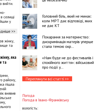
це небезпечно
о вийти.
но-
Головний біль, який не минає:
 в селищі
коли МРТ дає відповіді, яких
айшли у
не дає КТ
дніше >>
Покарання за материнство:
дискримінація матерів уперше
стала темою окр...
жінку, яка
«Нам буде не до фестивалів і
е та
спокійного життя»: військовий
про події у...
дини,
Переглянути всі статті >>
го району,
яка пішла
еній
вік виявив
Погода
ільське
Погода в
Івано-Франківську
му,
ільного
вологість: