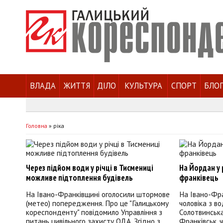
ВЛАДА
ЖИТТЯ
ДІЛО
КУЛЬТУРА
СПОРТ
БЛО
Головна
»
ріка
Через підйом води у річці в Тисмениці
На Йордан у 
можливе підтоплення будівель
франківець
На Івано-Франківщині оголосили штормове
На Івано-Фра
(метео) попередження. Про це "Галицькому
чоловіка з во
кореспонденту" повідомило Управління з
Солотвинська
питань цивільного захисту ОДА. Згідно з
Франківськ, 