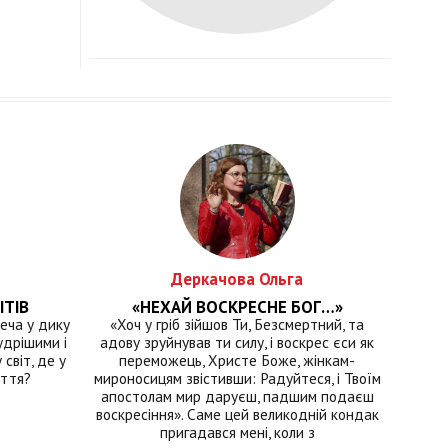
Деркачова Ольга
ІТІВ
«НЕХАЙ ВОСКРЕСНЕ БОГ…»
еча у дику
«Хоч у гріб зійшов Ти, Безсмертний, та
удрішими і
адову зруйнував ти силу, і воскрес єси як
світ, де у
переможець, Христе Боже, жінкам-
иття?
мироносицям звістивши: Радуйтеся, і Твоїм
апостолам мир даруєш, падшим подаєш
воскресіння». Саме цей великодній кондак
пригадався мені, коли з