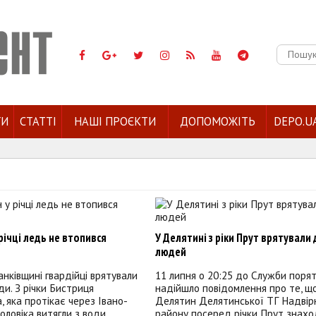
Пошук:
ГИ
СТАТТІ
НАШІ ПРОЄКТИ
ДОПОМОЖІТЬ
DEPO.U
річці ледь не втопився
У Делятині з ріки Прут врятували
людей
нківщині гвардійці врятували
11 липня о 20:25 до Служби поря
ди. З річки Бистриця
надійшло повідомлення про те, що
, яка протікає через Івано-
Делятин Делятинської ТГ Надвір
чоловіка витягли з води
району посеред річки Прут знахо