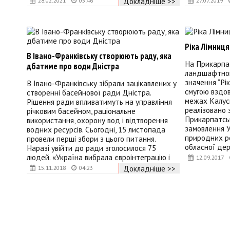
Докладніше >>
28.02.2021
05:46
27.07.2019
Ріка Лімниц
В Івано-Франківську створюють раду, яка
На Прикарпа
дбатиме про води Дністра
ландшафтног
значення “Рі
В Івано-Франківську зібрали зацікавлених у
смугою вздов
створенні басейнової ради Дністра.
межах Калус
Рішення ради впливатимуть на управління
реалізовано
річковим басейном, раціональне
Прикарпатсь
використання, охорону вод і відтворення
замовлення У
водних ресурсів. Сьогодні, 15 листопада
природних ре
провели перші збори з цього питання.
обласної дер
Наразі увійти до ради зголосилося 75
людей. «Україна вибрала євроінтеграцію і
12.09.2017
Докладніше >>
15.11.2018
04:23