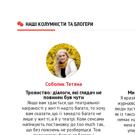
НАШІ КОЛУМНІСТИ ТА БЛОГЕРИ
Соболик Тетяна
Троянство: діалоги, які глядач не
Ми 
повинен був чути
Я враз
Якщо вам здається, що театральної
журналіс
награності у житті надто багато, то хочу
люди зуст
вам сказати, що її занадто багато не
як із такс
лише у житті, а й у театрі. Коли сенсами
немає на
напічкують постановку до too much так,
мені 
що без пояснень не розберешся. Тож
упе
пояснювати беруться багато і