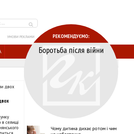
РЕКОМЕНДУЄМО:
УМОВИ РЕКЛАМИ
Боротьба після війни
A
 двох
тунку
 в селищі
нянського
Чому дитина дихає ротом і чим
диться