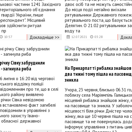
йськової частини 1241 Західного
двоє осіб та не можуть самостійн
територіального об’єднання
До місця події негайно виїхали
 гвардії України, пише
рятувальники Державного пожеж
ореспондент". Місцевий
рятувального поста, що базується
шов здійснити ритуал
Делятин. О 21:02 рятувальники з
 пр
воду та
Докладніше >>
Докла
10:57
12.07.2021
03:28
річку Сівку забруднили
На Прикарпатті рибалка знайшов 
- загинула риба
два тижні тому пішла на пасовищ
6 липня о 16:20 від чергової
зникла
ького відділку поліції
відомленням про те, що в селі
Учора, 23 червня, близько 06.31 го
ького району виявлено
поблизу села Маріямпіль Галицько
річки Сівка невідомою
місцевий рибалка знайшов жінку, 
 встановлено факт загибелі
на пасовище та зникла. У заболоч
повідомили в управлінні з
місцевості біля річки Дністер чоло
ьного захисту Івано-
жінку, яка ще 10 червня пішла на с
ї обласної державної
пасовище та не повернулась додо
інформує управління з питань цив