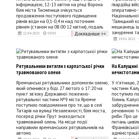
інформацією, 12-13 квітня на річці Ворона
гвардійці ві
біля міста Тисмениця очікується
оперативно-
продовження поступового підвищення
Національної
рівнів води на 0,1-0,4 м над поточним
"Галицький к
рівнем (станом на 08:00 12 квітня), подаль
мешканець і
занурення та
Докладніше >>
12.04.2023
09:05
19.01.2022
Рятувальники витягли з карпатської річки
На Калущині 
травмованого оленя
нечистотами 
Яремчанські рятувальники допомогли оленю,
У п'ятницю, 2
який опинився у біді. 27 лютого о 17:20 на
частини Калус
пункт зв’язку Державної пожежно-
поступило по
рятувальної частини №9 міста Яремче
Голинь Калус
поступило повідомлення про те, що в селі
забруднення 
Татарів на вулиці Незалежності, біля моста,
речовиною та
посеред річки Прут знаходиться
риби. Про це 
травмований олень. На місце події
питань цивіл
направили яремчанських рятувальників на
Франківсько
автомо
адміністрації