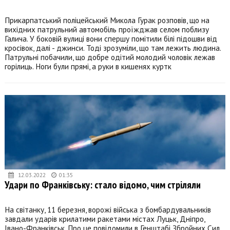
Прикарпатський поліцейський Микола Гурак розповів, що на
вихідних патрульний автомобіль проїжджав селом поблизу
Галича. У боковій вулиці вони спершу помітили білі підошви від
кросівок, далі - джинси. Тоді зрозуміли, що там лежить людина.
Патрульні побачили, що добре одітий молодий чоловік лежав
горілиць. Ноги були прямі, а руки в кишенях куртк
12.03.2022
01:35
Удари по Франківську: стало відомо, чим стріляли
На світанку, 11 березня, ворожі війська з бомбардувальників
завдали ударів крилатими ракетами містах Луцьк, Дніпро,
Івано-Франківськ. Про це повідомили в Генштабі Збройних Сил