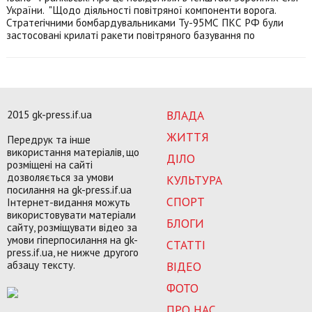
України. "Щодо діяльності повітряної компоненти ворога.
Стратегічними бомбардувальниками Ту-95МС ПКС РФ були
застосовані крилаті ракети повітряного базування по
2015 gk-press.if.ua
ВЛАДА
ЖИТТЯ
Передрук та інше
використання матеріалів, що
ДІЛО
розміщені на сайті
дозволяється за умови
КУЛЬТУРА
посилання на gk-press.if.ua
СПОРТ
Інтернет-видання можуть
використовувати матеріали
БЛОГИ
сайту, розміщувати відео за
умови гіперпосилання на gk-
СТАТТІ
press.if.ua, не нижче другого
абзацу тексту.
ВІДЕО
ФОТО
ПРО НАС