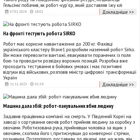
Гельсінкі побачив, як робот-кур’єр, який доставляв їжу клі
Докладніше >>
07.02.2024
18:02
На фронті тестують робота SIRKO
Робот має корисне навантаження до 200 кг. Фахівці
українського кластеру Brave1 розробили наземний робот Sirko.
Він може перевозити вантажі, евакуювати поранених із поля
бою та проводити розвідку ворожих позицій. Розробка вже
проходить тестування в бойових умовах і має позитивні
відгуки від військових, розповів міністр цифрової трансформації
Україн
Докладніше >>
11.11.2023
01:59
Машина дала збій: робот-пакувальник вбив людину
Задавив працівника компанії на смерть. У Південній Кореї на
заводі з сортування овочів робот прийняв людину за коробку з
овочами. Роботизована рука, прийнявши чоловіка за ящик з
овочами, схопила його і, притиснувши до конвеєрної стрічки,
розчавила. Потерпілого доставили до лікарні, але, на жаль, він