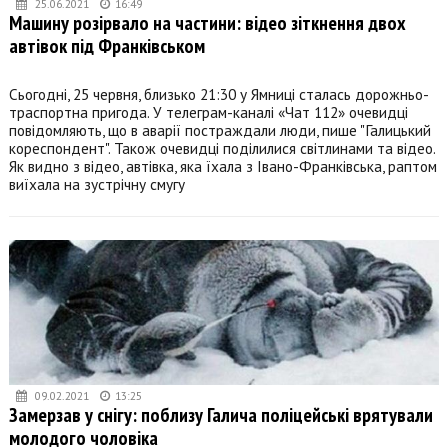
25.06.2021
16:49
Машину розірвало на частини: відео зіткнення двох
автівок під Франківськом
Сьогодні, 25 червня, близько 21:30 у Ямниці сталась дорожньо-
траспортна пригода. У телеграм-каналі «Чат 112» очевидці
повідомляють, що в аварії постраждали люди, пише "Галицький
кореспондент". Також очевидці поділилися світлинами та відео.
Як видно з відео, автівка, яка їхала з Івано-Франківська, раптом
виїхала на зустрічну смугу
09.02.2021
13:25
Замерзав у снігу: поблизу Галича поліцейські врятували
молодого чоловіка