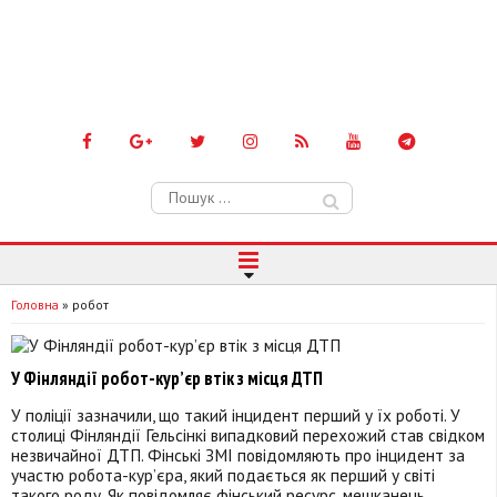
Пошук:
Головна
»
робот
У Фінляндії робот-кур’єр втік з місця ДТП
У поліції зазначили, що такий інцидент перший у їх роботі. У
столиці Фінляндії Гельсінкі випадковий перехожий став свідком
незвичайної ДТП. Фінські ЗМІ повідомляють про інцидент за
участю робота-кур’єра, який подається як перший у світі
такого роду. Як повідомляє фінський ресурс, мешканець