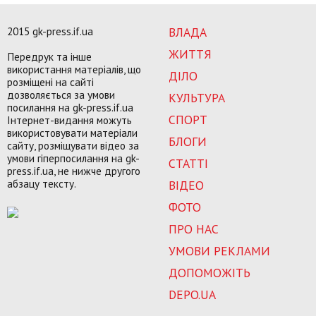
2015 gk-press.if.ua
ВЛАДА
ЖИТТЯ
Передрук та інше
використання матеріалів, що
ДІЛО
розміщені на сайті
дозволяється за умови
КУЛЬТУРА
посилання на gk-press.if.ua
СПОРТ
Інтернет-видання можуть
використовувати матеріали
БЛОГИ
сайту, розміщувати відео за
умови гіперпосилання на gk-
СТАТТІ
press.if.ua, не нижче другого
абзацу тексту.
ВІДЕО
ФОТО
ПРО НАС
УМОВИ РЕКЛАМИ
ДОПОМОЖІТЬ
DEPO.UA