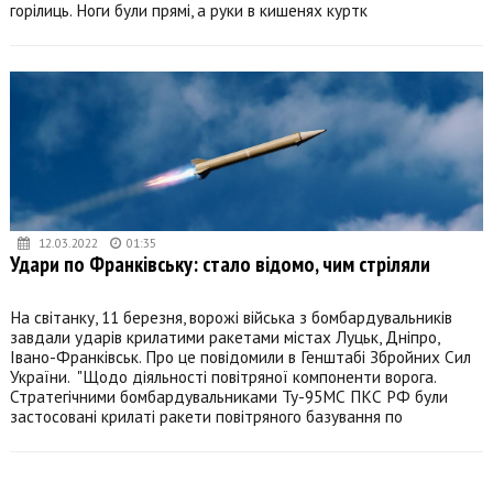
горілиць. Ноги були прямі, а руки в кишенях куртк
12.03.2022
01:35
Удари по Франківську: стало відомо, чим стріляли
На світанку, 11 березня, ворожі війська з бомбардувальників
завдали ударів крилатими ракетами містах Луцьк, Дніпро,
Івано-Франківськ. Про це повідомили в Генштабі Збройних Сил
України. "Щодо діяльності повітряної компоненти ворога.
Стратегічними бомбардувальниками Ту-95МС ПКС РФ були
застосовані крилаті ракети повітряного базування по