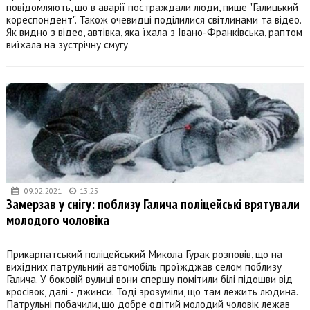
повідомляють, що в аварії постраждали люди, пише "Галицький
кореспондент". Також очевидці поділилися світлинами та відео.
Як видно з відео, автівка, яка їхала з Івано-Франківська, раптом
виїхала на зустрічну смугу
09.02.2021
13:25
Замерзав у снігу: поблизу Галича поліцейські врятували
молодого чоловіка
Прикарпатський поліцейський Микола Гурак розповів, що на
вихідних патрульний автомобіль проїжджав селом поблизу
Галича. У боковій вулиці вони спершу помітили білі підошви від
кросівок, далі - джинси. Тоді зрозуміли, що там лежить людина.
Патрульні побачили, що добре одітий молодий чоловік лежав