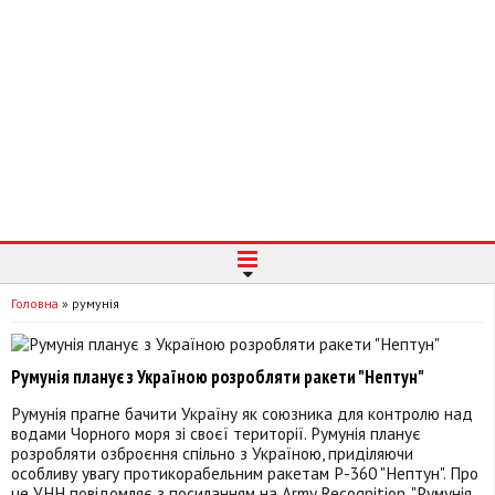
Головна
»
румунія
Румунія планує з Україною розробляти ракети "Нептун"
Румунія прагне бачити Україну як союзника для контролю над
водами Чорного моря зі своєї території. Румунія планує
розробляти озброєння спільно з Україною, приділяючи
особливу увагу протикорабельним ракетам Р-360 "Нептун". Про
це УНН повідомляє з посиланням на Army Recognition. "Румунія,