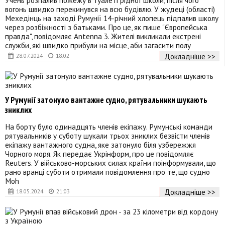
вогонь швидко перекинувся на всю будівлю. У жудеці (області)
Мехедінць на заході Румунії 14-річний хлопець підпалив школу
через розбіжності з батьками. Про це, як пише "Європейська
правда", повідомляє Antenna 3. Жителі викликали екстрені
служби, які швидко прибули на місце, аби загасити полу
Докладніше >>
28.07.2024
18:02
У Румунії затонуло вантажне судно, рятувальники шукають
зниклих
На борту було одинадцять членів екіпажу. Румунські команди
рятувальників у суботу шукали трьох зниклих безвісти членів
екіпажу вантажного судна, яке затонуло біля узбережжя
Чорного моря. Як передає Укрінформ, про це повідомляє
Reuters. У військово-морських силах країни поінформували, що
рано вранці суботи отримали повідомлення про те, що судно
Moh
Докладніше >>
18.05.2024
21:03