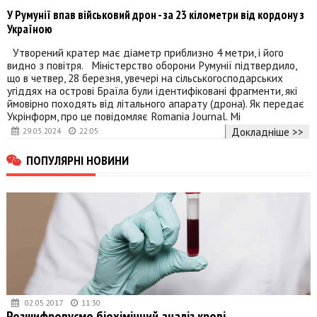
У Румунії впав військовий дрон - за 23 кілометри від кордону з
Україною
Утворений кратер має діаметр приблизно 4 метри, і його
видно з повітря. Міністерство оборони Румунії підтвердило,
що в четвер, 28 березня, увечері на сільськогосподарських
угіддях на острові Браїла були ідентифіковані фрагменти, які
ймовірно походять від літального апарату (дрона). Як передає
Укрінформ, про це повідомляє Romania Journal. Мі
Докладніше >>
29.03.2024
22:05
ПОПУЛЯРНІ НОВИНИ
02.05.2017
11:30
Розшифровуємо біохімічний аналіз крові