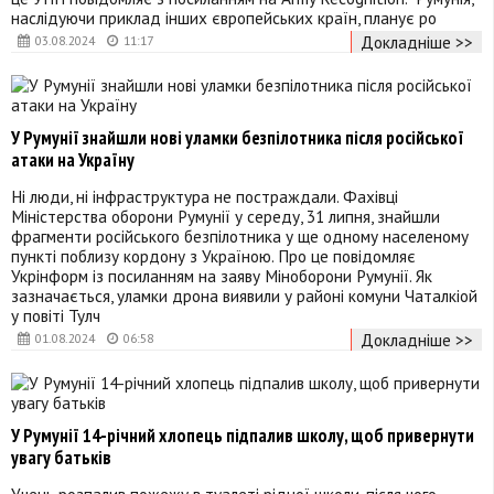
наслідуючи приклад інших європейських країн, планує ро
Докладніше >>
03.08.2024
11:17
У Румунії знайшли нові уламки безпілотника після російської
атаки на Україну
Ні люди, ні інфраструктура не постраждали. Фахівці
Міністерства оборони Румунії у середу, 31 липня, знайшли
фрагменти російського безпілотника у ще одному населеному
пункті поблизу кордону з Україною. Про це повідомляє
Укрінформ із посиланням на заяву Міноборони Румунії. Як
зазначається, уламки дрона виявили у районі комуни Чаталкіой
у повіті Тулч
Докладніше >>
01.08.2024
06:58
У Румунії 14-річний хлопець підпалив школу, щоб привернути
увагу батьків
Учень розпалив пожежу в туалеті рідної школи, після чого