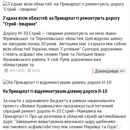
З'єднає вісім областей: на Прикарпатті ремонтують дорогу
"Стрий - Ізварине"
Дорогу М-30 Стрий — Ізварине ремонтують на межі Івано-
Франківської та Тернопільської областей. Цей відрізок шляху
не лагодили понад 30 років. Автошлях має з’єднати між собою
вісім областей України, пише "Суспільне". Сьогодні дорожники
стелять асфальт між селами Пуків та Лопушня Івано-
Франківського району. У селі Пуків дорожники вже
облаштували тр
Докладніше >>
28.07.2021
06:01
На Прикарпатті відремонтували ділянку дороги Н-10
За кошти з державного бюджету в рамках національного
проекту «Велике будівництво» продовжується поточний
середній ремонт дороги Н-10 Стрий–Мамалига на
Прикарпатті. Про це розповіли в обласній службі автомобільних
доріг. "Завершено влаштування верхнього шару щебенево-
мастикового асфальтобетону між селами Марківці та Одаї", -