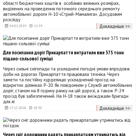
області бюджетних коштів в особливо великих розмірах,
виділених на проведення поточного середнього ремонту
автомобільної дороги Н-10 «Стрий-Мамалига». Досудовим
розсліду
Докладніше >>
04.01.2019
11:59
Для посипання доріг Прикарпаття витратили вже 375 тонн
піщано-сольової суміші
Через сильні снігопади та ускладнені погодні умови впродовж
доби на дорогах Прикарпаття працювала техніка. Через
замети та постійну хурделицю ускладнений проїзд на
відкритих ділянках Р-20. Як повідомили у Службі автомобільних
доріг, станом на 8 годину ранку на цій дорозі, а також Р-24
проїзд був забезпечений. На Н-18 також виїжджали бригади
для лі
Докладніше >>
17.12.2018
10:30
Через сніг дорожники радять прикарпатцям утриматись від