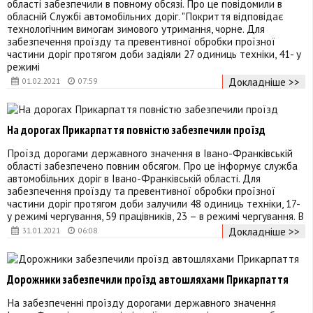
області забезпечили в повному обсязі. Про це повідомили в
обласній Службі автомобільних доріг. "Покриття відповідає
технологічним вимогам зимового утримання, чорне. Для
забезпечення проїзду та превентивної обробки проїзної
частини доріг протягом доби задіяли 27 одиниць техніки, 41- у
режимі
Докладніше >>
01.02.2021
07:59
На дорогах Прикарпаття повністю забезпечили проїзд
Проїзд дорогами державного значення в Івано-Франківській
області забезпечено повним обсягом. Про це інформує служба
автомобільних доріг в Івано-Франківській області. Для
забезпечення проїзду та превентивної обробки проїзної
частини доріг протягом доби залучили 48 одиниць техніки, 17-
у режимі чергування, 59 працівників, 23 – в режимі чергування. В
Докладніше >>
31.01.2021
06:08
Дорожники забезпечили проїзд автошляхами Прикарпаття
На забезпеченні проїзду дорогами державного значення