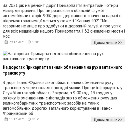
За 2021 рік на ремонт доріг Прикарпаття витратили чотири
мільярди гривень. Про це розповіли в обласній службі
автомобільних доріг. 90% доріг державного значення наразі є
відремонтованими, йдеться у сюжеті "Каналу 402". "Ми
говоримо не лише про здобутки в дорожній галузі, а про успіх
для всіх мешканців нашого Прикарпаття. І 32 оновлених мости і
мос
Докладніше >>
29.12.2021
19:01
На дорогах Прикарпаття зняли обмеження на рух вантажного
транспорту
З доріг Івано-Франківської області зняли обмеження руху
транспорту через складні погодні умови. Про це інформують у
Службі автодоріг області. Зокрема, з 9:00 год. 13 грудня у
зв’язку із зменшенням снігопадів знято обмеження руху для
великогабаритних транспортних засобів на таких
автомобільних дорогах загального користування в Івано-
Франківській об
Докладніше >>
13.12.2021
03:31