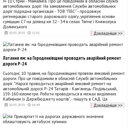
Н-10 Стрий - Мамалига. Про це повідомили в обласній службі
автомобільних доріг. На замовлення Служби автомобільних
доріг підрядна організація - ТОВ "ПБС" - продовжує
регенерацію старого дорожнього одягу, укріплення основи
сумішшю С7 на ділянці км 32 - 34 в селах Тяпче і Княжолука
Долинського
Докладніше >>
20.05.2019
12:01
Латання ям: на Городенківщині проводять аварійний ремонт
дороги Р-24
Сьогодні, 10 травня, на Городенківщині провели ямковий ремонт
дороги. Про це повідомили в обласній Службі автомобільних
доріг. "Наразі проводиться аварійний ямковий ремонт на
автомобільній дорозі Р-24 Татарів - Кам’янець-Подільський,
159-160 кілометри. Роботи проводяться в межах виділених
Кабміном із Держбюджету коштів", - пишуть в САД. Ця
Докладніше >>
10.05.2019
06:49