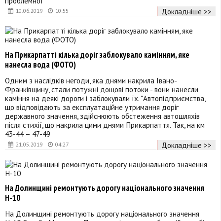
проблемної
Докладніше >>
10.06.2019
10:55
На Прикарпатті кілька доріг заблокувало камінням, яке
нанесла вода (ФОТО)
Одним з наслідків негоди, яка днями накрила Івано-
Франківщину, стали потужні дощові потоки - вони нанесли
каміння на деякі дороги і заблокували їх. "Автопідприємства,
що відповідають за експлуатаційне утримання доріг
державного значення, здійснюють обстеження автошляхів
після стихії, що накрила цими днями Прикарпаття. Так, на км
43-44 – 47-49
Докладніше >>
21.05.2019
04:27
На Долинщині ремонтують дорогу національного значення
Н-10
На Долинщині ремонтують дорогу національного значення