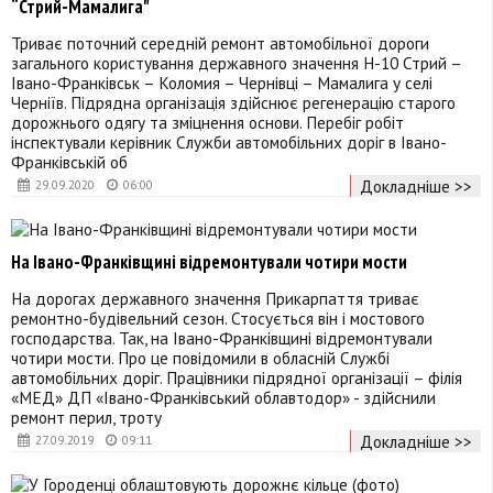
“Стрий-Мамалига"
Триває поточний середній ремонт автомобільної дороги
загального користування державного значення Н-10 Стрий –
Івано-Франківськ – Коломия – Чернівці – Мамалига у селі
Черніїв. Підрядна організація здійснює регенерацію старого
дорожнього одягу та зміцнення основи. Перебіг робіт
інспектували керівник Служби автомобільних доріг в Івано-
Франківській об
Докладніше >>
29.09.2020
06:00
На Івано-Франківщині відремонтували чотири мости
На дорогах державного значення Прикарпаття триває
ремонтно-будівельний сезон. Стосується він і мостового
господарства. Так, на Івано-Франківщині відремонтували
чотири мости. Про це повідомили в обласній Службі
автомобільних доріг. Працівники підрядної організації – філія
«МЕД» ДП «Івано-Франківський облавтодор» - здійснили
ремонт перил, троту
Докладніше >>
27.09.2019
09:11