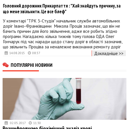
Головний дорожник Прикарпаття : "Хай знайдуть причину, за
що мене звільнити. Це все блеф"
У коментарі "ТРК 3-Студія" начальник служби автомобільних
доріг Івано-Франківщини Микола Проців зазначає, що він не
бачить причин для його звільнення, адже все робить згідно
програми. Нагадаємо. кілька тижнів тому голова ОДА Олег
Гончарук під час наради щодо стану доріг в області зазначив,
що звільнить Проціва за неналежне виконання ремонту доріг
Докладніше >>
14.08.2015
08:37
ПОПУЛЯРНІ НОВИНИ
02.05.2017
11:30
Розшифровуємо біохімічний аналіз крові