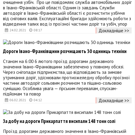
очищення узбіч. Про це повідомляє служба автомобільних доріг
в Івано-Франківській області. Одним із завдань Служби
автодоріг в Івано-Франківській області є розчистити узбіччя
від снігових валів. Експлуатаційні бригади здійснюють роботи з
відведення талих вод із проїзної частини доріг та узбіч, упор
Докладніше >>
24.02.2021
08:17
Дороги Івано-Франківщини розчищають 30 одиниць техніки
Станом на 6:00 6 лютого проїзд дорогами державного
значення Івано-Франківщини забезпечено у повному обсязі.
Через снігопади підприємства, що відповідають за зимове
утримання доріг, здіснювали протиожеледну обробку проїзної
частини автодоріг сольовим розчином та піщано-сольовою
сумішшю. Особлива увага — гірським перевалам, спускам-
підйомам та повор
Докладніше >>
06.02.2021
04:12
За добу на дороги Прикарпаття висипали 148 тонн солі
Проїзд дорогами державного значення в Івано-Франківській