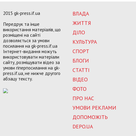
2015 gk-press.if.ua
ВЛАДА
ЖИТТЯ
Передрук та інше
використання матеріалів, що
ДІЛО
розміщені на сайті
дозволяється за умови
КУЛЬТУРА
посилання на gk-press.if.ua
СПОРТ
Інтернет-видання можуть
використовувати матеріали
БЛОГИ
сайту, розміщувати відео за
умови гіперпосилання на gk-
СТАТТІ
press.if.ua, не нижче другого
абзацу тексту.
ВІДЕО
ФОТО
ПРО НАС
УМОВИ РЕКЛАМИ
ДОПОМОЖІТЬ
DEPO.UA