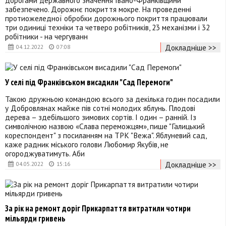
забезпечено. Дорожнє покриття мокре. На проведенні
протиожеледної обробки дорожнього покриття працювали
три одиниці техніки та четверо робітників, 23 механізми і 32
робітники - на чергуванн
Докладніше >>
04.12.2022
07:08
У селі під Франківськом висадили "Сад Перемоги"
Такою дружньою командою всього за декілька годин посадили
у Добровлянах майже пів сотні молодих яблунь. Плодові
дерева – здебільшого зимових сортів. І один – ранній. Із
символічною назвою «Слава переможцям», пише "Галицький
кореспондент" з посиланням на ТРК "Вежа". Яблуневий сад,
каже радник міського голови Любомир Якубів, не
огороджуватимуть. Аби
Докладніше >>
04.05.2022
15:16
За рік на ремонт доріг Прикарпаття витратили чотири
мільярди гривень