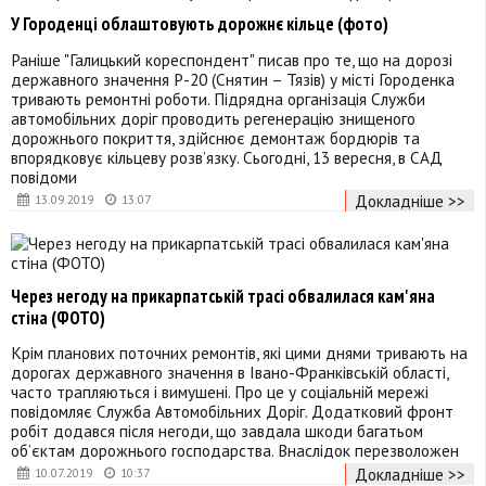
У Городенці облаштовують дорожнє кільце (фото)
Раніше "Галицький кореспондент" писав про те, що на дорозі
державного значення Р-20 (Снятин – Тязів) у місті Городенка
тривають ремонтні роботи. Підрядна організація Служби
автомобільних доріг проводить регенерацію знищеного
дорожнього покриття, здійснює демонтаж бордюрів та
впорядковує кільцеву розв’язку. Сьогодні, 13 вересня, в САД
повідоми
Докладніше >>
13.09.2019
13:07
Через негоду на прикарпатській трасі обвалилася кам'яна
стіна (ФОТО)
Крім планових поточних ремонтів, які цими днями тривають на
дорогах державного значення в Івано-Франківській області,
часто трапляються і вимушені. Про це у соціальній мережі
повідомляє Служба Автомобільних Доріг. Додатковий фронт
робіт додався після негоди, що завдала шкоди багатьом
об’єктам дорожнього господарства. Внаслідок перезволожен
Докладніше >>
10.07.2019
10:37