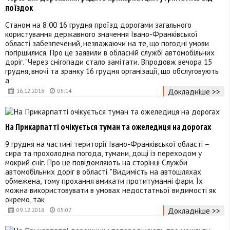
поїздок
Станом на 8:00 16 грудня проїзд дорогами загального
користування державного значення Івано-Франківської
області забезпечений, незважаючи на те, що погодні умови
погіршилися. Про це заявили в обласній службі автомобільних
доріг. "Через снігопади стало замітати. Впродовж вечора 15
грудня, вночі та зранку 16 грудня організації, що обслуговують
а
Докладніше >>
16.12.2018
05:14
На Прикарпатті очікується туман та ожеледиця на дорогах
9 грудня на частині території Івано-Франківської області –
сира та прохолодна погода, тумани, дощі із переходом у
мокрий сніг. Про це повідомляють на сторінці Служби
автомобільних доріг в області. "Видимість на автошляхах
обмежена, тому прохання вмикати протитуманні фари. Їх
можна використовувати в умовах недостатньої видимості як
окремо, так
Докладніше >>
09.12.2018
05:07