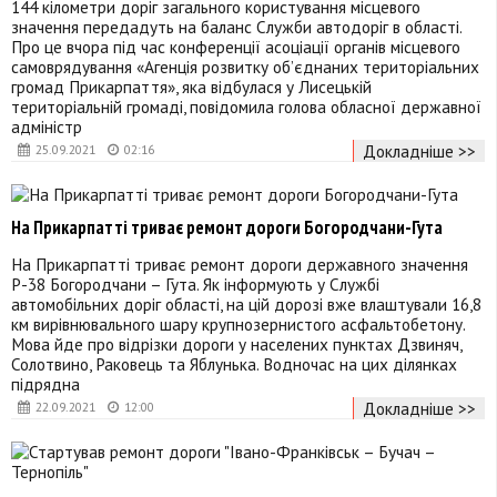
144 кілометри доріг загального користування місцевого
значення передадуть на баланс Служби автодоріг в області.
Про це вчора під час конференції асоціації органів місцевого
самоврядування «Агенція розвитку об’єднаних територіальних
громад Прикарпаття», яка відбулася у Лисецькій
територіальній громаді, повідомила голова обласної державної
адміністр
Докладніше >>
25.09.2021
02:16
На Прикарпатті триває ремонт дороги Богородчани-Гута
На Прикарпатті триває ремонт дороги державного значення
Р-38 Богородчани – Гута. Як інформують у Службі
автомобільних доріг області, на цій дорозі вже влаштували 16,8
км вирівнювального шару крупнозернистого асфальтобетону.
Мова йде про відрізки дороги у населених пунктах Дзвиняч,
Солотвино, Раковець та Яблунька. Водночас на цих ділянках
підрядна
Докладніше >>
22.09.2021
12:00