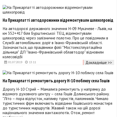
На Прикарпатті автодорожники відремонтували шляхопровід
На автодорозі державного значення Н-09 Мукачеве - Львів, на
км 352+417 біля Бурштинської ТЕЦ, відемонтували
шляхопровід через залізничне полотно. Про це повідомили в
Службі автомобільних доріг в Івано-Франківській області.
Зазначається, що працівники філії "Мостоексплуатаційна
дільниця" ДП "Івано-Франківський облавтодор" відновили
колесовідбі
Докладніше >>
01.07.2019
13:11
На Прикарпатті ремонтують дорогу Н-10 поблизу села Гошів
Дорогу Н-10 Стрий – Мамалига ремонтують у напрямку до
відомого духовного центру – села Гошів Долинського району.
"Літо – пора відпусток, напливу туристів, паломників. Чимало
туристичних фірм включають відвідини Гошівського монастиря
до туристичних маршрутів. Жвавий також на цій дорозі
національного значення вантажопотік. Отож, ремонт