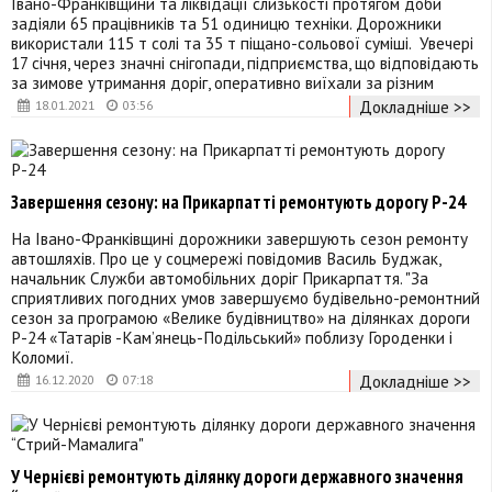
Івано-Франківщини та ліквідації слизькості протягом доби
задіяли 65 працівників та 51 одиницю техніки. Дорожники
використали 115 т солі та 35 т піщано-сольової суміші. Увечері
17 січня, через значні снігопади, підприємства, що відповідають
за зимове утримання доріг, оперативно виїхали за різним
Докладніше >>
18.01.2021
03:56
Завершення сезону: на Прикарпатті ремонтують дорогу Р-24
На Івано-Франківщині дорожники завершують сезон ремонту
автошляхів. Про це у соцмережі повідомив Василь Буджак,
начальник Служби автомобільних доріг Прикарпаття. "За
сприятливих погодних умов завершуємо будівельно-ремонтний
сезон за програмою «Велике будівництво» на ділянках дороги
Р-24 «Татарів -Кам’янець-Подільський» поблизу Городенки і
Коломиї.
Докладніше >>
16.12.2020
07:18
У Чернієві ремонтують ділянку дороги державного значення