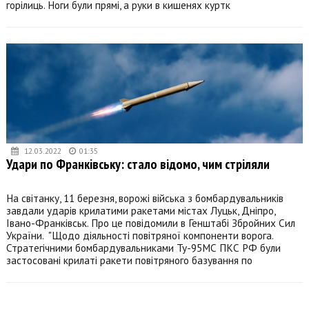
горілиць. Ноги були прямі, а руки в кишенях куртк
12.03.2022
01:35
Удари по Франківську: стало відомо, чим стріляли
На світанку, 11 березня, ворожі війська з бомбардувальників
завдали ударів крилатими ракетами містах Луцьк, Дніпро,
Івано-Франківськ. Про це повідомили в Генштабі Збройних Сил
України. "Щодо діяльності повітряної компоненти ворога.
Стратегічними бомбардувальниками Ту-95МС ПКС РФ були
застосовані крилаті ракети повітряного базування по