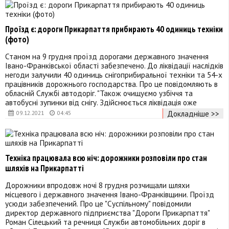
Проїзд є: дороги Прикарпаття прибирають 40 одиниць техніки
(фото)
Станом на 9 грудня проїзд дорогами державного значення
Івано-Франківської області забезпечено. До ліквідації наслідків
негоди залучили 40 одиниць снігоприбиральної техніки та 54-х
працівників дорожнього господарства. Про це повідомляють в
обласній Службі автодоріг. "Також очищуємо узбіччя та
автобусні зупинки від снігу. Здійснюється ліквідація оже
Докладніше >>
09.12.2021
04:45
Техніка працювала всю ніч: дорожники розповіли про стан
шляхів на Прикарпатті
Дорожники впродовж ночі 8 грудня розчищали шляхи
місцевого і державного значення Івано-Франківщини. Проїзд
усюди забезпечений. Про це "Суспільному" повідомили
директор державного підприємства "Дороги Прикарпаття"
Роман Сілецький та речниця Служби автомобільних доріг в