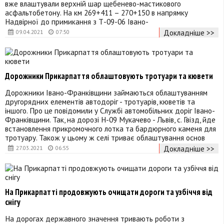
вже влаштували верхній шар щебенево-мастикового
асфальтобетону. На км 269+411 – 270+150 в напрямку
Надвірної до примикання з Т-09-06 Івано-
Докладніше >>
09.04.2021
07:50
Дорожники Прикарпаття облаштовують тротуари та кювети
Дорожники Івано-Франківщини займаються облаштуванням
другорядних елементів автодоріг - тротуарів, кюветів та
іншого. Про це повідомили у Службі автомобільних доріг Івано-
Франківщини. Так, на дорозі Н-09 Мукачево - Львів, с. Гвізд, йде
встановлення прикромочного лотка та бардюрного каменя для
тротуару. Також у цьому ж селі триває облаштування основ
Докладніше >>
27.03.2021
06:55
На Прикарпатті продовжують очищати дороги та узбіччя від
снігу
На дорогах державного значення тривають роботи з