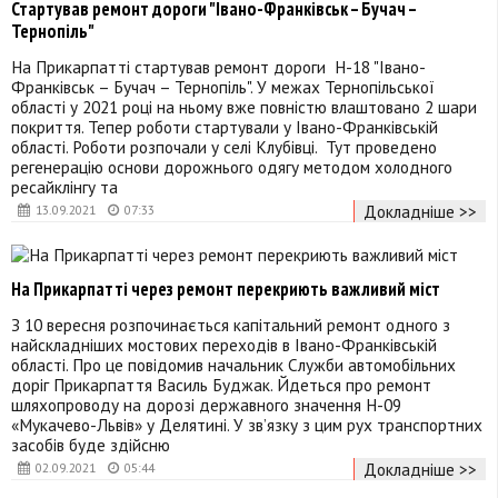
Стартував ремонт дороги "Івано-Франківськ – Бучач –
Тернопіль"
На Прикарпатті стартував ремонт дороги Н-18 "Івано-
Франківськ – Бучач – Тернопіль". У межах Тернопільської
області у 2021 році на ньому вже повністю влаштовано 2 шари
покриття. Тепер роботи стартували у Івано-Франківській
області. Роботи розпочали у селі Клубівці. Тут проведено
регенерацію основи дорожнього одягу методом холодного
ресайклінгу та
Докладніше >>
13.09.2021
07:33
На Прикарпатті через ремонт перекриють важливий міст
З 10 вересня розпочинається капітальний ремонт одного з
найскладніших мостових переходів в Івано-Франківській
області. Про це повідомив начальник Служби автомобільних
доріг Прикарпаття Василь Буджак. Йдеться про ремонт
шляхопроводу на дорозі державного значення Н-09
«Мукачево-Львів» у Делятині. У зв’язку з цим рух транспортних
засобів буде здійсню
Докладніше >>
02.09.2021
05:44