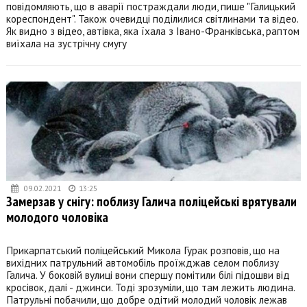
повідомляють, що в аварії постраждали люди, пише "Галицький
кореспондент". Також очевидці поділилися світлинами та відео.
Як видно з відео, автівка, яка їхала з Івано-Франківська, раптом
виїхала на зустрічну смугу
09.02.2021
13:25
Замерзав у снігу: поблизу Галича поліцейські врятували
молодого чоловіка
Прикарпатський поліцейський Микола Гурак розповів, що на
вихідних патрульний автомобіль проїжджав селом поблизу
Галича. У боковій вулиці вони спершу помітили білі підошви від
кросівок, далі - джинси. Тоді зрозуміли, що там лежить людина.
Патрульні побачили, що добре одітий молодий чоловік лежав