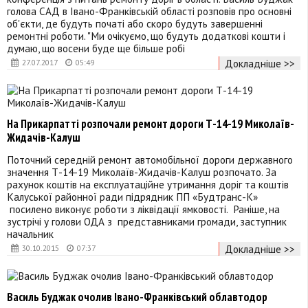
голова САД в Івано-Франківській області розповів про основні
об'єкти, де будуть початі або скоро будуть завершенні
ремонтні роботи. "Ми очікуємо, що будуть додаткові кошти і
думаю, що восени буде ще більше робі
Докладніше >>
27.07.2017
05:49
На Прикарпатті розпочали ремонт дороги Т-14-19 Миколаїв-
Жидачів-Калуш
Поточний середній ремонт автомобільної дороги державного
значення Т-14-19 Миколаїв-Жидачів-Калуш розпочато. За
рахунок коштів на експлуатаційне утримання доріг та коштів
Калуської районної ради підрядник ПП «Будтранс-К»
посилено виконує роботи з ліквідації ямковості. Раніше, на
зустрічі у голови ОДА з представниками громади, заступник
начальник
Докладніше >>
30.10.2015
07:37
Василь Буджак очолив Івано-Франківський облавтодор