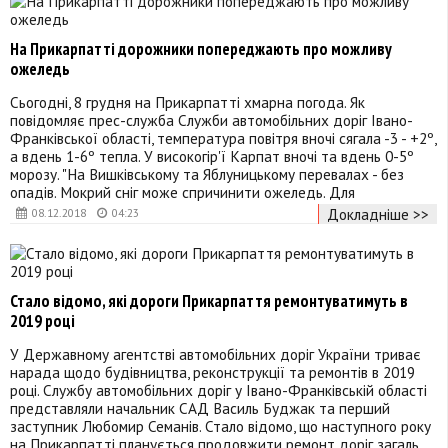
На Прикарпатті дорожники попереджають про можливу
ожеледь
Сьогодні, 8 грудня на Прикарпатті хмарна погода. Як
повідомляє прес-служба Служби автомобільних доріг Івано-
Франківської області, температура повітря вночі сягала -3 - +2º,
а вдень 1-6º тепла. У високогір'ї Карпат вночі та вдень 0-5º
морозу. "На Вишківському та Яблуницькому перевалах - без
опадів. Мокрий сніг може спричинити ожеледь. Для
Докладніше >>
08.12.2018
04:23
Стало відомо, які дороги Прикарпаття ремонтуватимуть в
2019 році
У Державному агентстві автомобільних доріг України триває
нарада щодо будівництва, реконструкції та ремонтів в 2019
році. Службу автомобільних доріг у Івано-Франківській області
представляли начальник САД Василь Буджак та перший
заступник Любомир Семанів. Стало відомо, що наступного року
на Прикарпатті планується продовжити ремонт доріг загаль