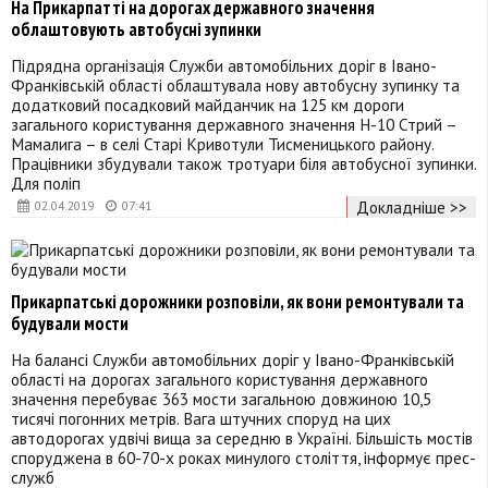
На Прикарпатті на дорогах державного значення
облаштовують автобусні зупинки
Підрядна організація Служби автомобільних доріг в Івано-
Франківській області облаштувала нову автобусну зупинку та
додатковий посадковий майданчик на 125 км дороги
загального користування державного значення Н-10 Стрий –
Мамалига – в селі Старі Кривотули Тисменицького району.
Працівники збудували також тротуари біля автобусної зупинки.
Для поліп
Докладніше >>
02.04.2019
07:41
Прикарпатські дорожники розповіли, як вони ремонтували та
будували мости
На балансі Служби автомобільних доріг у Івано-Франківській
області на дорогах загального користування державного
значення перебуває 363 мости загальною довжиною 10,5
тисячі погонних метрів. Вага штучних споруд на цих
автодорогах удвічі вища за середню в Україні. Більшість мостів
споруджена в 60-70-х роках минулого століття, інформує прес-
служб