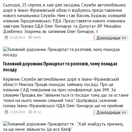
Сьогодні, 25 серпня, в залі для засідань Служби автомобільних
доріг в Івано-Франківській області відбулось представлення
нового начальника Служби. Ним став Василь Буджак, колишній
очільник Городенківської РДА. Представляти нового очільника
завітали Голова ОДА Олег Гончарук та Депутат ВР Михайло
Довбенко. Зокрема, як запевнив Олег Гончарук, т
Докладніше >>
25.08.2015
04:05
Головний дорожник Прикарпаття розповів, чому покидає
посаду
Керівник Служби автомобільних доріг в Івано-Франківській
області Микола Проців покидає займану посаду. Про це
очільник САД повідомив на прес-конференції для ЗМІ. За
словами Проціва, він "звільняється із посади тому, що за останні
тижні на нього чинили сильний тиск". Щоправда, зазначив:
голова Івано-Франківської ОДА Олег Гончарук ще не прийняв
Докладніше >>
21.08.2015
10:12