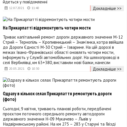
йдеться у повідомленні
Докладніше >>
12.07.2021
11:40
На Прикарпатті відремонтують чотири мости
Триває капітальний ремонт дороги державного значення М-12
Стрий – Тернопіль – Кропивницький – Знам’янка, котра ввійшла
до Дороги Єдності М-30 Стрий – Ізварине. На цій дорозі в
межах Івано-Франківської області оновлять чотири мости,
інформують у Службі автомобільних доріг. На шляхопроводі в
селі Вербилівці, км 63+380, виставили нові балки, нанесли
Докладніше >>
20.05.2021
10:30
Одразу в кількох селах Прикарпаття ремонтують дороги
(фото)
Сьогодні, 9 квітня, тривають планові роботи, передбачені
проєктом поточного середнього ремонту автодороги
державного значення Н-09 Мукачево – Львів у
Надвірнянському районі. На км 275 – 283 у Старуні та Гвізді