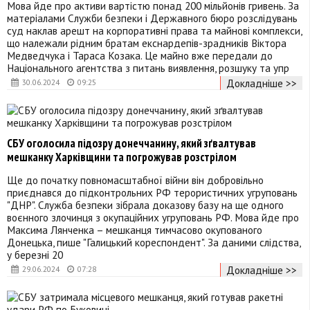
Мова йде про активи вартістю понад 200 мільйонів гривень. За
матеріалами Служби безпеки і Державного бюро розслідувань
суд наклав арешт на корпоративні права та майнові комплекси,
що належали рідним братам екснардепів-зрадників Віктора
Медведчука і Тараса Козака. Це майно вже передали до
Національного агентства з питань виявлення, розшуку та упр
Докладніше >>
30.06.2024
09:25
СБУ оголосила підозру донеччанину, який зґвалтував
мешканку Харківщини та погрожував розстрілом
Ще до початку повномасштабної війни він добровільно
приєднався до підконтрольних РФ терористичних угруповань
"ДНР". Служба безпеки зібрала доказову базу на ще одного
воєнного злочинця з окупаційних угруповань РФ. Мова йде про
Максима Лянченка – мешканця тимчасово окупованого
Донецька, пише "Галицький кореспондент". За даними слідства,
у березні 20
Докладніше >>
29.06.2024
07:28