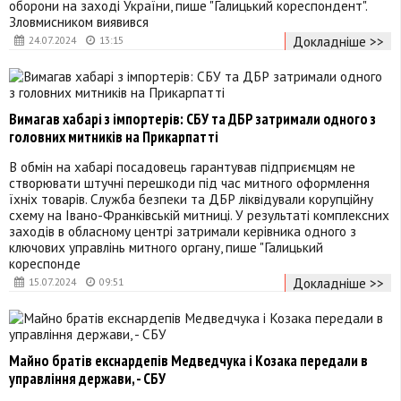
оборони на заході України, пише "Галицький кореспондент".
Зловмисником виявився
Докладніше >>
24.07.2024
13:15
Вимагав хабарі з імпортерів: СБУ та ДБР затримали одного з
головних митників на Прикарпатті
В обмін на хабарі посадовець гарантував підприємцям не
створювати штучні перешкоди під час митного оформлення
їхніх товарів. Служба безпеки та ДБР ліквідували корупційну
схему на Івано-Франківській митниці. У результаті комплексних
заходів в обласному центрі затримали керівника одного з
ключових управлінь митного органу, пише "Галицький
кореспонде
Докладніше >>
15.07.2024
09:51
Майно братів екснардепів Медведчука і Козака передали в
управління держави, - СБУ