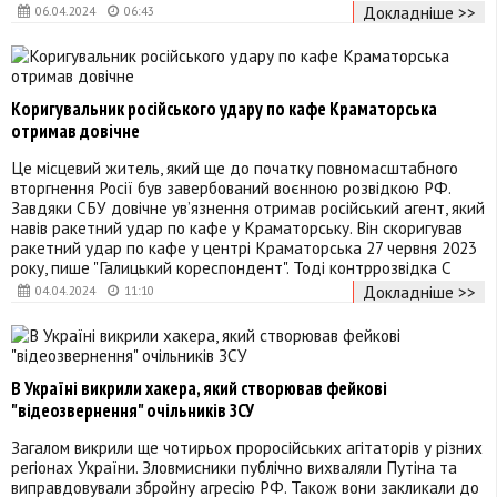
Докладніше >>
06.04.2024
06:43
Коригувальник російського удару по кафе Краматорська
отримав довічне
Це місцевий житель, який ще до початку повномасштабного
вторгнення Росії був завербований воєнною розвідкою РФ.
Завдяки СБУ довічне ув’язнення отримав російський агент, який
навів ракетний удар по кафе у Краматорську. Він скоригував
ракетний удар по кафе у центрі Краматорська 27 червня 2023
року, пише "Галицький кореспондент". Тоді контррозвідка С
Докладніше >>
04.04.2024
11:10
В Україні викрили хакера, який створював фейкові
"відеозвернення" очільників ЗСУ
Загалом викрили ще чотирьох проросійських агітаторів у різних
регіонах України. Зловмисники публічно вихваляли Путіна та
виправдовували збройну агресію РФ. Також вони закликали до