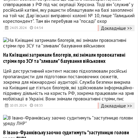
співпрацював з РФ під час окупації Херсона. Тоді він "служив" у
російській катівні, яку рашисти облаштували на базі захопленої
на той час Дар’ївської виправної колонії № 10, пише "Галицький
кореспондент". Там він перебував на "посаді" охор
Докладніше >>
24.05.2024
04:54
На Київщині затримали блогерів, які знімали провокативні
стріми про ЗСУ та "зливали" базування військових
Цей деструктивний контент масово підхоплювали російські
пропагандисти для підготовки постановочних сюжетів,
зокрема для міжнародної аудиторії. Служба безпеки викрила
на Київщині ще п’ятьох блогерів, які здійснювали інформаційно-
підривну діяльність на користь РФ, зокрема працювали на зрив
мобілізації в Україні. Вони знімали провокативні стріми, пис
Докладніше >>
10.05.2024
08:33
В Івано-Франківську заочно судитимуть "заступницю голови