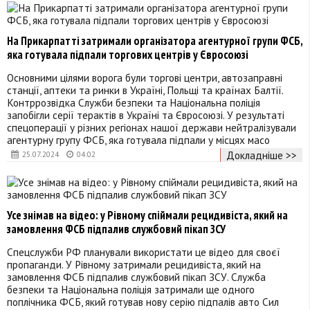
На Прикарпатті затримали організатора агентурної групи ФСБ,
яка готувала підпали торгових центрів у Євросоюзі
Основними цілями ворога були торгові центри, автозаправні
станції, аптеки та ринки в Україні, Польщі та країнах Балтії.
Контррозвідка Служби безпеки та Національна поліція
запобігли серії терактів в Україні та Євросоюзі. У результаті
спецоперації у різних регіонах нашої держави нейтралізували
агентурну групу ФСБ, яка готувала підпали у місцях масо
Докладніше >>
25.07.2024
04:02
Усе знімав на відео: у Рівному спіймали рецидивіста, який на
замовлення ФСБ підпалив службовий пікап ЗСУ
Спецслужби РФ планували використати це відео для своєї
пропаганди. У Рівному затримали рецидивіста, який на
замовлення ФСБ підпалив службовий пікап ЗСУ. Служба
безпеки та Національна поліція затримали ще одного
поплічника ФСБ, який готував нову серію підпалів авто Сил