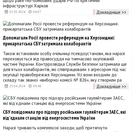
щодо ракетно-бомбових ударів РФ по критичній
інфраструктурі Харков
Докладніше >>
02.05.2024
04:07
Допомагали Росії провести референдум на Херсонщині:
прикарпатська СБУ затримала колаборантів
Також встановили особу очільниці псевдоустанови, яка наразі
переховується від правосуддя на тимчасово окупованій
частині України. Контррозвідка Служби безпеки затримала ще
дев’ятьох колаборантів, які співпрацювали з агресором під час
окупації правобережжя Херсонщини. Усі вони входили до
складу так званої «виборчої комісії № 826», яку створили ра
Докладніше >>
25.04.2024
09:48
СБУ повідомила про підозру російським гауляйтерам ЗАЕС, які
від’єднали станцію від енергосистеми України
Наразі тривають комплексні заходи, щоб притягнути