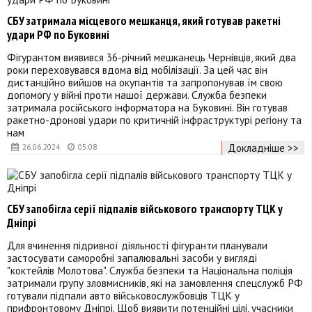
СБУ затримала місцевого мешканця, який готував ракетні
удари РФ по Буковині
Фігурантом виявився 36-річний мешканець Чернівців, який два
роки переховувався вдома від мобілізації. За цей час він
дистанційно вийшов на окупантів та запропонував їм свою
допомогу у війні проти нашої держави. Служба безпеки
затримала російського інформатора на Буковині. Він готував
ракетно-дронові удари по критичній інфраструктурі регіону та
нам
Докладніше >>
26.06.2024
05:08
СБУ запобігла серії підпалів військового транспорту ТЦК у
Дніпрі
Для вчинення підривної діяльності фігуранти планували
застосувати саморобні запалювальні засоби у вигляді
"коктейлів Молотова". Служба безпеки та Національна поліція
затримали групу зловмисників, які на замовлення спецслужб РФ
готували підпали авто військовослужбовців ТЦК у
прифронтовому Дніпрі. Щоб виявити потенційні цілі, учасники