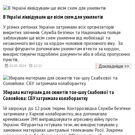
В Україні ліквідували ще вісім схем для ухилянтів
У різних регіонах України затримали всіх організаторів
викритих злочинів. Служба безпеки та Національна поліція
заблокували ще вісім схем ухилення від мобілізації та
незаконного виїзду за кордон чоловіків призовного віку. За
гроші фігуранти допомагали ухилянтам втекти за кордон,
використовуючи підроблені документи або в обхід пропускних
пунктів,
Докладніше >>
02.05.2024
12:22
Збирала матеріали для сюжетів ток-шоу Скабєєвої та
Соловйова: СБУ затримала колаборантку
Їй загрожує до 12 років тюрми. Контррозвідка Служби безпеки
затримала у Харкові колаборантку, яка допомагала
кремлівським ЗМІ виправдовувати агресивну війну проти
України. Фігурантка готувала тези, які використовували у
замовних матеріалах центральні телеканали Росії. Зокрема