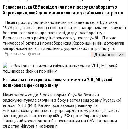
Прикарпатська СБУ повідомила про підозру колаборанту з
Херсонщини, який допомагав виявляти українських патріотів
Після приходу російських військ мешканець села Бургунка,
1978 р.н., став активно співпрацювати з загарбниками. Служба
безпеки оголосила про заочну підозру колаборанту з
Бериславського району, інформують у пресслужбі. Під час
тимчасової окупації правобережжя Херсонщини він допомагав
загарбникам виявляти місцевих українських патріотів, у то
Докладніше >>
10.04.2024
09:24
На Закарпатті викрили клірика-антисеміта УПЦ МП, який
поширював фейки про війну
Йому загрожує до 5 років тюрми. Служба безпеки
задокументувала злочини з боку настоятеля храму Хустської
єпархії УПЦ (МП). Клірик розпалював релігійну та
міжнаціональну ненависть у прикордонному регіоні, а також
виправдовував агресивну війну РФ проти України, пише
"Галицький кореспондент" з посиланням на СБУ. За даними
слідства, фігурант називав п