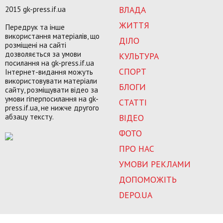
2015 gk-press.if.ua
ВЛАДА
ЖИТТЯ
Передрук та інше
використання матеріалів, що
ДІЛО
розміщені на сайті
дозволяється за умови
КУЛЬТУРА
посилання на gk-press.if.ua
СПОРТ
Інтернет-видання можуть
використовувати матеріали
БЛОГИ
сайту, розміщувати відео за
умови гіперпосилання на gk-
СТАТТІ
press.if.ua, не нижче другого
абзацу тексту.
ВІДЕО
ФОТО
ПРО НАС
УМОВИ РЕКЛАМИ
ДОПОМОЖІТЬ
DEPO.UA