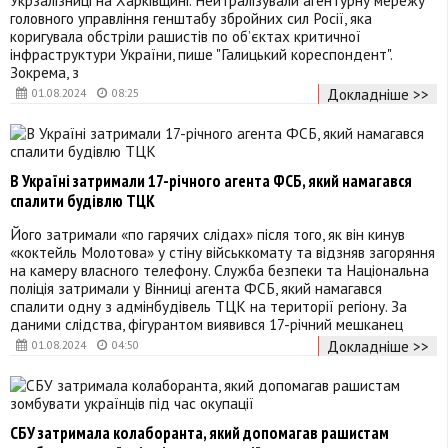
головного управління генштабу збройних сил Росії, яка
коригувала обстріли рашистів по об’єктах критичної
інфраструктури України, пише "Галицький кореспондент".
Зокрема, з
Докладніше >>
01.08.2024
08:25
В Україні затримали 17-річного агента ФСБ, який намагався
спалити будівлю ТЦК
Його затримали «по гарячих слідах» після того, як він кинув
«коктейль Молотова» у стіну військкомату та відзняв загоряння
на камеру власного телефону. Служба безпеки та Національна
поліція затримали у Вінниці агента ФСБ, який намагався
спалити одну з адмінбудівель ТЦК на території регіону. За
даними слідства, фігурантом виявився 17-річний мешканец
Докладніше >>
01.08.2024
04:50
СБУ затримала колаборанта, який допомагав рашистам