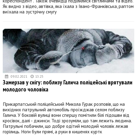
кореспондент". Також очевидці поділилися світлинами та відео.
Як видно з відео, автівка, яка їхала з Івано-Франківська, раптом
виїхала на зустрічну смугу
09.02.2021
13:25
Замерзав у снігу: поблизу Галича поліцейські врятували
молодого чоловіка
Прикарпатський поліцейський Микола Гурак розповів, що на
вихідних патрульний автомобіль проїжджав селом поблизу
Галича. У боковій вулиці вони спершу помітили білі підошви від
кросівок, далі - джинси. Тоді зрозуміли, що там лежить людина.
Патрульні побачили, що добре одітий молодий чоловік лежав
горілиць. Ноги були прямі, а руки в кишенях куртк