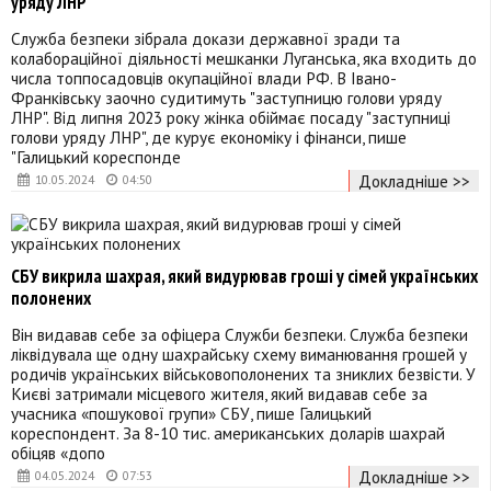
уряду ЛНР"
Служба безпеки зібрала докази державної зради та
колабораційної діяльності мешканки Луганська, яка входить до
числа топпосадовців окупаційної влади РФ. В Івано-
Франківську заочно судитимуть "заступницю голови уряду
ЛНР". Від липня 2023 року жінка обіймає посаду "заступниці
голови уряду ЛНР", де курує економіку і фінанси, пише
"Галицький кореспонде
Докладніше >>
10.05.2024
04:50
СБУ викрила шахрая, який видурював гроші у сімей українських
полонених
Він видавав себе за офіцера Служби безпеки. Служба безпеки
ліквідувала ще одну шахрайську схему виманювання грошей у
родичів українських військовополонених та зниклих безвісти. У
Києві затримали місцевого жителя, який видавав себе за
учасника «пошукової групи» СБУ, пише Галицький
кореспондент. За 8-10 тис. американських доларів шахрай
обіцяв «допо
Докладніше >>
04.05.2024
07:53