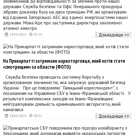
зловмисників до відповідальності за злочини проти нашої
держави. Служба безпеки та Офіс Генерального прокурора
зібрали доказову базу на двох громадян РФ, які організували
від’єднання Запорізької АЕС від єдиної енергосистеми нашої
держави. Мова йде про заступника директора захопленої
атомної електро
Докладніше >>
24.04.2024
03:19
На Прикарпатті затримали наркоторговця, який хотів стати
«смотрящим» за областю (ФОТО)
Служба безпеки проводить системну боротьбу з
організованою злочинністю, яка загрожує державній безпеці
України. Про це повідомляє "Галицький кореспондент", з
посиланням на Управління СБУ в Івано-Франківській області. У
результаті комплексних заходів на Івано-Франківщині
нейтралізували діяльність кримінального авторитета, який
намагався
Докладніше >>
18.04.2024
08:11