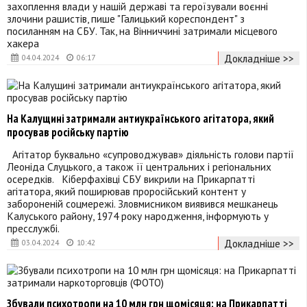
захоплення влади у нашій державі та героїзували воєнні
злочини рашистів, пише "Галицький кореспондент" з
посиланням на СБУ. Так, на Вінниччині затримали місцевого
хакера
Докладніше >>
04.04.2024
06:17
На Калущині затримали антиукраїнського агітатора, який
просував російську партію
Агітатор буквально «супроводжував» діяльність голови партії
Леоніда Слуцького, а також її центральних і регіональних
осередків. Кіберфахівці СБУ викрили на Прикарпатті
агітатора, який поширював проросійський контент у
забороненій соцмережі. Зловмисником виявився мешканець
Калуського району, 1974 року народження, інформують у
пресслужбі.
Докладніше >>
03.04.2024
10:42
Збували психотропи на 10 млн грн щомісяця: на Прикарпатті