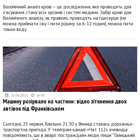
Біохімічний аналіз крові – це дослідження, яке проводять для
з’ясування стану всіх органів і систем людини. Забір крові для
біохімічного аналізу, як правило, проводять натщесерце (не
можна приймати їжу і пити рідину за 6-12 годин), можна пити
тільки воду.
25.06.2021
16:49
Машину розірвало на частини: відео зіткнення двох
автівок під Франківськом
Сьогодні, 25 червня, близько 21:30 у Ямниці сталась дорожньо-
траспортна пригода. У телеграм-каналі «Чат 112» очевидці
повідомляють, що в аварії постраждали люди, пише "Галицький