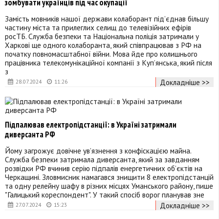
зомбувати українців під час окупації
Замість мовників нашої держави колаборант під’єднав більшу
частину міста та прилеглих селищ до телевізійних ефірів
росТБ. Служба безпеки та Національна поліція затримали у
Харкові ще одного колаборанта, який співпрацював з РФ на
початку повномасштабної війни. Мова йде про колишнього
працівника телекомунікаційної компанії з Куп’янська, який після
з
Докладніше >>
28.07.2024
11:26
Підпалював електропідстанції: в Україні затримали
диверсанта РФ
Йому загрожує довічне ув’язнення з конфіскацією майна.
Служба безпеки затримала диверсанта, який за завданням
розвідки РФ вчинив серію підпалів енергетичних об’єктів на
Черкащині. Зловмисник намагався знищити 8 електропідстанцій
та одну релейну шафу в різних місцях Уманського району, пише
"Галицький кореспондент". У такий спосіб ворог планував зне
Докладніше >>
27.07.2024
15:23