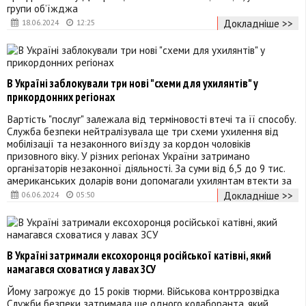
групи об’їжджа
Докладніше >>
18.06.2024
12:25
В Україні заблокували три нові "схеми для ухилянтів" у
прикордонних регіонах
Вартість "послуг" залежала від терміновості втечі та її способу.
Служба безпеки нейтралізувала ще три схеми ухилення від
мобілізації та незаконного виїзду за кордон чоловіків
призовного віку. У різних регіонах України затримано
організаторів незаконної діяльності. За суми від 6,5 до 9 тис.
американських доларів вони допомагали ухилянтам втекти за
Докладніше >>
06.06.2024
05:50
В Україні затримали ексохоронця російської катівні, який
намагався сховатися у лавах ЗСУ
Йому загрожує до 15 років тюрми. Військова контррозвідка
Служби безпеки затримала ще одного колаборанта, який