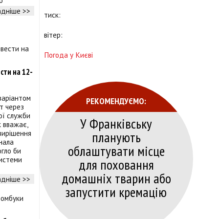
о
дніше >>
тиск:
вітер:
Погода у Києві
сти на 12-
варіантом
РЕКОМЕНДУЄМО:
т через
ої служби
У Франківську
к вважає,
планують
вирішення
знала
облаштувати місце
огло би
системи
для поховання
домашніх тварин або
дніше >>
запустити кремацію