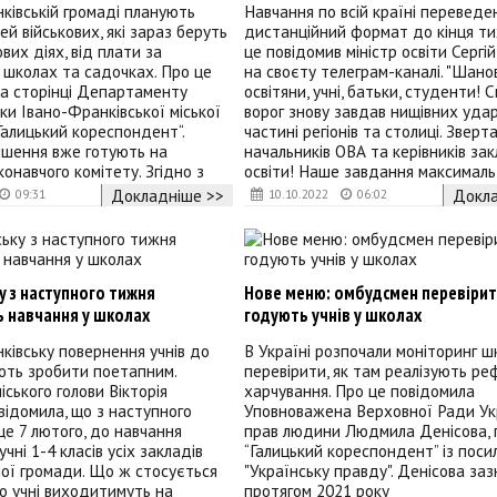
ківській громаді планують
Навчання по всій країні переведе
ей військових, які зараз беруть
дистанційний формат до кінця ти
вих діях, від плати за
це повідомив міністр освіти Серг
 школах та садочках. Про це
на своєту телеграм-каналі. "Шано
на сторінці Департаменту
освітяни, учні, батьки, студенти! 
уки Івано-Франківської міської
ворог знову завдав нищівних удар
Галицький кореспондент“.
частині регіонів та столиці. Звер
ішення вже готують на
начальників ОВА та керівників зак
конавчого комітету. Згідно з
освіти! Наше завдання максималь
Докладніше >>
Докла
09:31
10.10.2022
06:02
у з наступного тижня
Нове меню: омбудсмен перевірить
 навчання у школах
годують учнів у школах
ківську повернення учнів до
В Україні розпочали моніторинг шк
ють зробити поетапним.
перевірити, як там реалізують р
іського голови Вікторія
харчування. Про це повідомила
ідомила, що з наступного
Уповноважена Верховної Ради Ук
 це 7 лютого, до навчання
прав людини Людмила Денісова,
чні 1-4 класів усіх закладів
“Галицький кореспондент” із поси
ої громади. Що ж стосується
"Українську правду". Денісова заз
 то учні виходитимуть на
протягом 2021 року