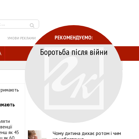
РЕКОМЕНДУЄМО:
УМОВИ РЕКЛАМИ
Боротьба після війни
A
римають
оляти
венції
менш як 45
Чому дитина дихає ротом і чим
ш як 60