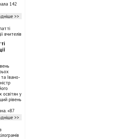
ала 142
дніше >>
тті
ції
івень
трьох
 та Івано-
ністр
його
 освітян у
щий рівень
на. «87
дніше >>