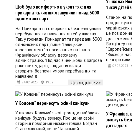
У школах Ні
Щоб було комфортно в укриттях: для
тисяч дітей з
прикарпатських шкіл закупили понад 3000
Станом на по
одномісних парт
продовжують
українських д
На Прикарпатті створюють безпечні умови
це повідомил
перебування та навчання дітей у школах.
досліджень 
Так, у громади Прикарпаття передали 3300
Ватцінгер пі
одномісних парт, пише "Галицький
"Європейська
кореспондент" з посиланням на Івано-
"Звісно, в на
Франківську обласну державну
не втратили 
адміністрацію. "Під час війни, коли є загроза
ракетних ударів, завдання влади –
07.02.2023
створити безпечні умови перебування та
навчання д
Докладніше >>
24.02.2023
19:02
У Коломиї перенесуть осінні канікули
У школах Коломийської громади найближчі
У Франківськ
канікули будуть взимку. Про це на своїй
зможуть без
сторінці повідомив міський голова Богдан
дитсадках
Станіславський, пише “Галицький