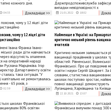
тапно кожного дня.
Держпродспоживслужба зафіксув
випадки невідповідності х
Докладніше >>
Докла
04:33
21.01.2022
18:02
яснив, чому у 12 ліцеї діти
Найменше в Україні: на Прикарпа
дистанційно
критично низький рівень вакцина
вчителів
імені Івана Франка Івано-
 міської ради діти навчаються
Критично низьким залишається р
через відсутність опалення.
вакцинації працівників у школах 
я на оперативній нараді
областей: Рівненської, Волинської
ви Руслана Марцінківа. Ігор
Франківської. Про це повідомив мі
директор Департаменту освіти
освіти і науки Сергій Шкарлет. За 
 сталась така ситуація. "У
словами, статистика вакцинованих
і капітально не ремонтувалась
школах поступово зростає, найви
ння - 65 років, з
повної вакцинації демонструють
Луганщина, Харківщина та Київщи
Докладніше >>
02:59
Докла
22.10.2021
13:07