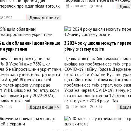
Габріель Атталь, передає «Укрінф
ня шкільної форми для
перечок про одяг після того, як
Докла
28.08.2023
18:04
Докладніше >>
18:02
5% шкіл обладнані щонайменше
З 2024 року школи можуть переве
ми укриттями
річну систему освіти
авчального року ця цифра
Це вважають найоптимальнішим 
%. В Україні вже 75% шкіл
вирішення проблеми освітніх втра
ча б найпростішими укриттями.
COVID-19 і війну. Голова Державн
омив заступник міністра освіти
якості освіти України Руслан Гура
ни Андрій Вітренко в ефірі
що найоптимальнішим варіантом 
го телемарафону, передає
проблеми освітніх втрат, яких за
 УНН. «Якщо на початку, коли
Україна через COVID-19 і війну, м
навчальний рік у 2022-2023,
стати запровадження 12-річної 
риклад, шкіл, які
освіти уже з 2024 року. Так
Докладніше >>
Докла
11:43
19.04.2023
15:25