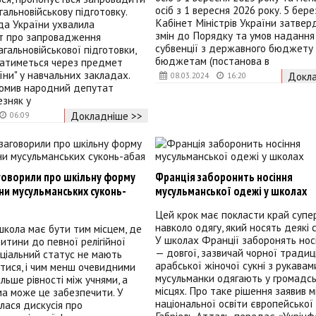
осіб з 1 вересня 2026 року. 5 бере
гальновійськову підготовку.
Кабінет Міністрів України затвер
да України ухвалила
змін до Порядку та умов надання 
т про запровадження
субвенції з державного бюджету
агальновійськової підготовки,
бюджетам (постанова в
ватиметься через предмет
їни" у навчальних закладах.
Докла
08.03.2024
16:20
домив народний депутат
зняк у
Докладніше >>
06:09
аговорили про шкільну форму
Франція заборонить носіння
ни мусульманських суконь-
мусульманської одежі у школах
Цей крок має покласти край супе
навколо одягу, який носять деякі 
школа має бути тим місцем, де
У школах Франції заборонять нос
итини до певної релігійної
— довгої, зазвичай чорної традиц
соціальний статус не мають
арабської жіночої сукні з рукавами
тися, і чим менш очевидними
мусульманки одягають у громадс
ільше рівності між учнями, а
місцях. Про таке рішення заявив м
а може це забезпечити. У
національної освіти європейської 
лася дискусія про