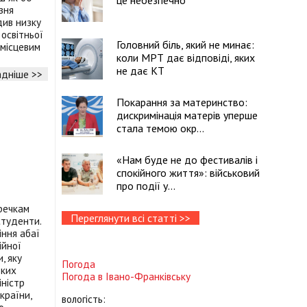
це небезпечно
зня
див низку
освітньої
Головний біль, який не минає:
 місцевим
коли МРТ дає відповіді, яких
не дає КТ
дніше >>
Покарання за материнство:
дискримінація матерів уперше
стала темою окр...
«Нам буде не до фестивалів і
спокійного життя»: військовий
про події у...
речкам
Переглянути всі статті >>
студенти.
іння абаї
ійної
, яку
Погода
ьких
Погода в
Івано-Франківську
іністр
країни,
вологість: