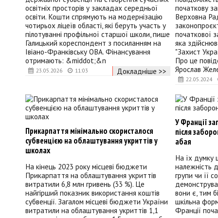
освітніх просторів у закладах середньої
початкову за
освіти. Кошти спрямують на модернізацію
Верховна Ра
чотирьох ліцеїв області, які беруть участь у
законопроєк
пілотуванні профільної старшої школи, пише
початкової з
Галицький кореспондент з посиланням на
яка здійсню
Івіано-Франківську ОВА. Фінансування
"Захист Укра
отримають: &middot;&n
Про це пові
Ярослав Желе
Докладніше >>
23.05.2026
11:03
22.05.2024
У Франції з
Прикарпаття мінімально скористалося
після заборо
субвенцією на облаштування укриттів у
абая
школах
На їх думку 
На кінець 2023 року місцеві бюджети
належність д
Прикарпаття на облаштування укриттів
групи чи її 
витратили 6,8 млн гривень (33 %). Це
демонструва
найгірший показник використання коштів
вони є, тим б
субвенції. Загалом місцеві бюджети України
шкільна форм
витратили на облаштування укриттів 1,1
Франції поча