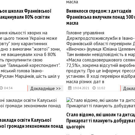
тьох школах Франківської
Виявилося спредом: з дитсадків
вакцинували 80% освітян
Франківська вилучили понад 300 
масла
ння кількості хворих на
Головне управління
е цього тижня Україна може
Держпродспоживслужби в Івано-
овту" зону карантинних
Франківській області перевірили
ідно з вимогами "жовтої" зони,
«Віночок» (вулиця Юліана Целевича
х не вакцинували хоча б 80%
Там виявили невідповідність в ма
ють призупинити свою
«Масла солодковершкового селян
пише "Галицький кореспондент".
72,5%», зокрема відсутній виробн
 міський голова Івано-
продукту. Про це інформує пресс
Руслан Марцінків, шість шкіл у
установи. В ході перевірки відібр
масла різних дат в
Докладніше >>
Докла
04:34
19.04.2021
11:02
Стало відомо, які школи та дитса
 заклади освіти Калуської
Прикарпатті планують добудува
ної громади зекономили понад
цьогоріч