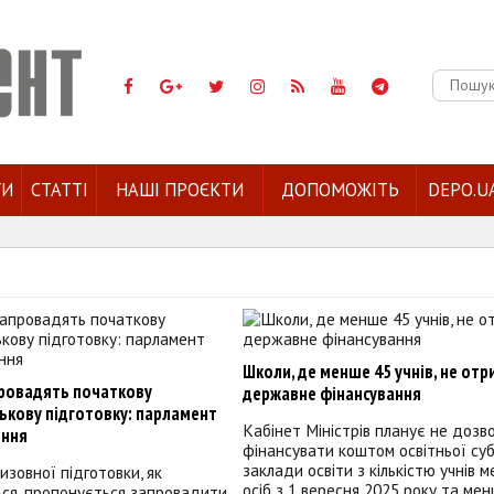
Пошук:
ГИ
СТАТТІ
НАШІ ПРОЄКТИ
ДОПОМОЖІТЬ
DEPO.U
Школи, де менше 45 учнів, не от
провадять початкову
державне фінансування
ькову підготовку: парламент
Кабінет Міністрів планує не дозв
ення
фінансувати коштом освітньої суб
заклади освіти з кількістю учнів 
изовної підготовки, як
осіб з 1 вересня 2025 року та мен
ься, пропонується запровадити