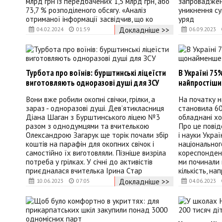
млрд грн із передбачених 1,5 млрд грн, або
запроваджен
73,7 % розподіленого обсягу. «Аналіз
уникнення су
отриманої інформації засвідчив, що ко
уряд
Докладніше >>
04.02.2024
01:59
06.09.2023
Турбота про воїнів: бурштинські ліцеїсти
В Україні 7
виготовляють одноразові душі для ЗСУ
найпростіши
Вони вже робили окопні свічки, грілки, а
На початку н
зараз - одноразові душі. Дев’ятикласниця
становила 60
Діана Шаган з Бурштинського ліцею №3
обладнані хо
разом з однодумцями та вчителькою
Про це повід
Олександрою Загарук ще торік почали збір
і науки Украї
коштів на парафін для окопних свічок і
національно
самостійно їх виготовляли. Пізніше визріла
кореспондент
потреба у грілках. У січні до активістів
ми починали 
приєдналася вчителька Ірина Стар
кількість, нап
Докладніше >>
10.06.2023
07:05
04.06.2023