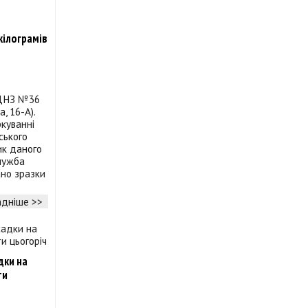
кілограмів
 ДНЗ №36
, 16-А).
ркуванні
ського
ик даного
лужба
ано зразки
дніше >>
дки на
ти