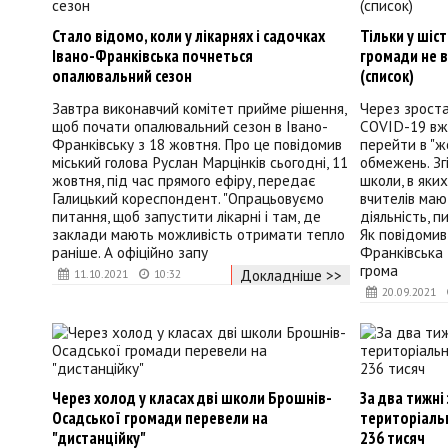
Стало відомо, коли у лікарнях і садочках
Тільки у шіс
Івано-Франківська почнеться
громади не 
опалювальний сезон
(список)
Завтра виконавчий комітет прийме рішення,
Через зроста
щоб почати опалювальний сезон в Івано-
COVID-19 вж
Франківську з 18 жовтня. Про це повідомив
перейти в "ж
міський голова Руслан Марцінків сьогодні, 11
обмежень. Зг
жовтня, під час прямого ефіру, передає
школи, в яки
Галицький кореспондент. "Опрацьовуємо
вчителів ма
питання, щоб запустити лікарні і там, де
діяльність, 
заклади мають можливість отримати тепло
Як повідомив
раніше. А офіційно запу
Франківська 
грома
Докладніше >>
11.10.2021
10:32
20.09.2021
Через холод у класах дві школи Брошнів-
За два тижні
Осадської громади перевели на
територіаль
"дистанційку"
236 тисяч