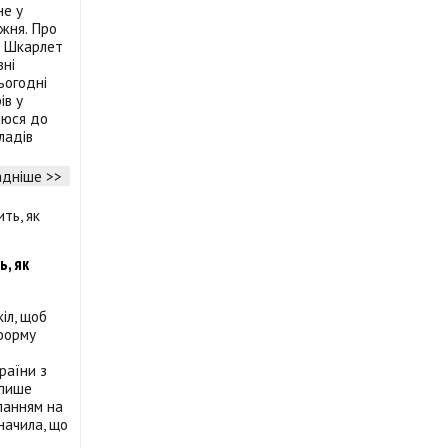
не у
жня. Про
ій Шкарлет
вні
Сьогодні
ів у
таюся до
ладів
дніше >>
, як
іл, щоб
еформу
раїни з
 пише
ланням на
начила, що