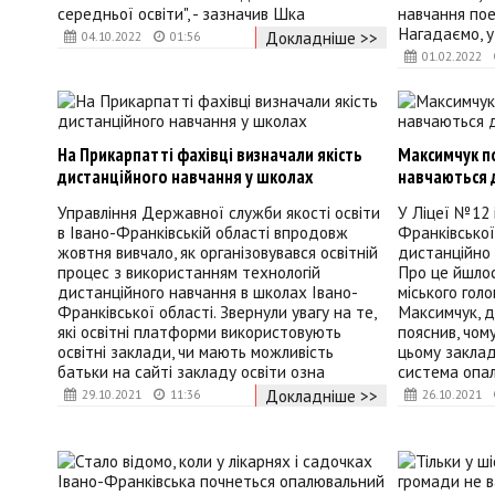
середньої освіти", - зазначив Шка
навчання пое
Нагадаємо, у
Докладніше >>
04.10.2022
01:56
01.02.2022
На Прикарпатті фахівці визначали якість
Максимчук по
дистанційного навчання у школах
навчаються 
Управління Державної служби якості освіти
У Ліцеї №12 
в Івано-Франківській області впродовж
Франківської
жовтня вивчало, як організовувався освітній
дистанційно 
процес з використанням технологій
Про це йшлос
дистанційного навчання в школах Івано-
міського голо
Франківської області. Звернули увагу на те,
Максимчук, 
які освітні платформи використовують
пояснив, чому
освітні заклади, чи мають можливість
цьому заклад
батьки на сайті закладу освіти озна
система опале
Докладніше >>
29.10.2021
11:36
26.10.2021