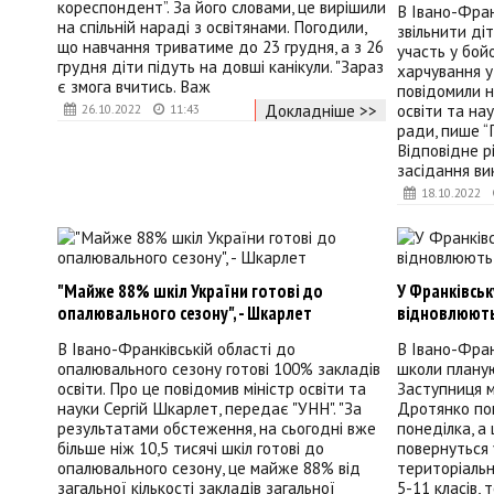
кореспондент”. За його словами, це вирішили
В Івано-Фран
на спільній нараді з освітянами. Погодили,
звільнити діт
що навчання триватиме до 23 грудня, а з 26
участь у бойо
грудня діти підуть на довші канікули. "Зараз
харчування у
є змога вчитись. Важ
повідомили 
освіти та на
Докладніше >>
26.10.2022
11:43
ради, пише “
Відповідне р
засідання ви
18.10.2022
"Майже 88% шкіл України готові до
У Франківськ
опалювального сезону", - Шкарлет
відновлюють
В Івано-Франківській області до
В Івано-Фран
опалювального сезону готові 100% закладів
школи плану
освіти. Про це повідомив міністр освіти та
Заступниця м
науки Сергій Шкарлет, передає "УНН". "За
Дротянко пов
результатами обстеження, на сьогодні вже
понеділка, а
більше ніж 10,5 тисячі шкіл готові до
повернуться у
опалювального сезону, це майже 88% від
територіальн
загальної кількості закладів загальної
5-11 класів,