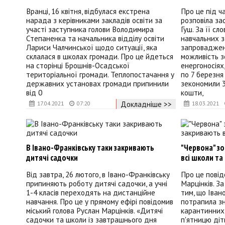
Вранці, 16 квітня, відбулася екстрена
Про це під ч
нарада з керівниками закладів освіти за
розповіла за
участі заступника голови Володимира
Гуш. За її с
Степаненка та начальника відділу освіти
навчальних 
Лариси Чалчинської щодо ситуації, яка
запроваджен
склалася в школах громади. Про це йдеться
можливість 
на сторінці Брошнів-Осадської
енергоносіях,
територіальної громади. Теплопостачання у
по 7 березн
державних установах громади припинили
зекономили 39
від 0
кошти,
Докладніше >>
17.04.2021
07:20
18.03.2021
В Івано-Франківську таки закривають
"Червона" зо
дитячі садочки
всі школи та
Від завтра, 26 лютого, в Івано-Франківську
Про це повід
припиняють роботу дитячі садочки, а учні
Марцінків. За
1-4 класів переходять на дистанційне
тим, що Іван
навчання. Про це у прямому ефірі повідомив
потрапила зн
міський голова Руслан Марцінків. «Дитячі
карантинних 
садочки та школи із завтрашнього дня
п'ятницю ді