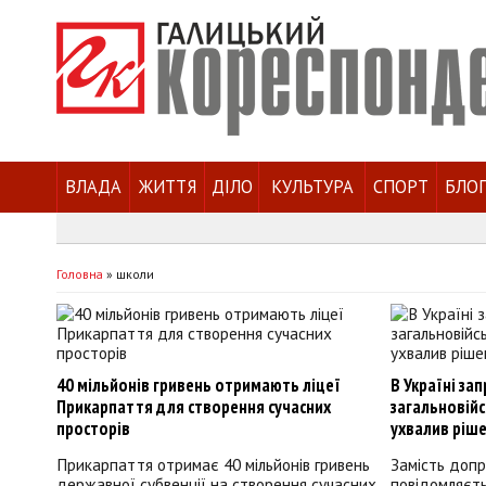
ВЛАДА
ЖИТТЯ
ДІЛО
КУЛЬТУРА
СПОРТ
БЛО
Головна
»
школи
40 мільйонів гривень отримають ліцеї
В Україні за
Прикарпаття для створення сучасних
загальновійс
просторів
ухвалив ріш
Прикарпаття отримає 40 мільйонів гривень
Замість допр
державної субвенції на створення сучасних
повідомляєт