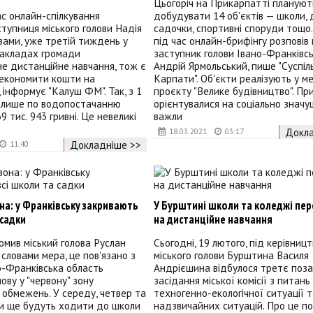
Цьогоріч на Прикарпатті плануют
ас онлайн-спілкування
добудувати 14 об'єктів — школи, 
ступниця міського голови Надія
садочки, спортивні споруди тощо.
ловами, уже третій тиждень у
під час онлайн-брифінгу розповів
закладах громади
заступник голови Івано-Франківс
е дистанційне навчання, тож є
Андрій Ярмольський, пише "Суспіл
зекономити кошти на
Карпати". Об'єкти реалізують у м
 інформує "Калуш ФМ". Так, з 1
проєкту "Велике будівництво". При
я лише по водопостачанню
орієнтувалися на соціально значу
 тис. 943 гривні. Це невеликі
важли
Докла
18.03.2021
03:17
Докладніше >>
11:40
на: у Франківську закривають
У Бурштині школи та коледжі пе
 садки
на дистанційне навчання
омив міський голова Руслан
Сьогодні, 19 лютого, під керівниц
 словами мера, це пов'язано з
міського голови Бурштина Василя
о-Франківська область
Андрієшина відбулося третє поза
ову у "червону" зону
засідання міської комісії з питань
обмежень. У середу, четвер та
техногенно-екологічної ситуації 
ти ще будуть ходити до школи
надзвичайних ситуацій. Про це п