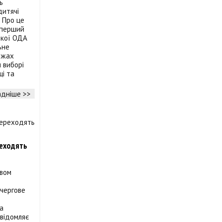
ь
дитячі
 Про це
 перший
ької ОДА
ьне
ежах
 виборі
щі та
дніше >>
реходять
твом
чергове
та
овідомляє