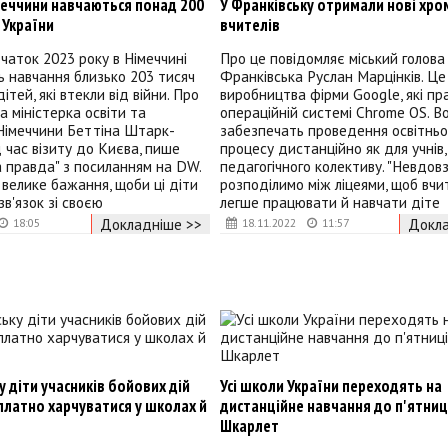
меччини навчаються понад 200
У Франківську отримали нові хро
 України
вчителів
чаток 2023 року в Німеччині
Про це повідомляє міський голова
 навчання близько 203 тисяч
Франківська Руслан Марцінків. Це
ітей, які втекли від війни. Про
виробництва фірми Google, які п
а міністерка освіти та
операційній системі Chrome OS. В
Німеччини Беттіна Штарк-
забезпечать проведення освітньо
д час візиту до Києва, пише
процесу дистанційно як для учнів, 
 правда" з посиланням на DW.
педагогічного колективу. "Невдовз
с велике бажання, щоби ці діти
розподілимо між ліцеями, щоб вчи
зв'язок зі своєю
легше працювати й навчати діте
Докладніше >>
Докла
18:05
18.11.2022
11:57
у діти учасників бойових дій
Усі школи України переходять на
платно харчуватися у школах й
дистанційне навчання до п'ятниці
Шкарлет