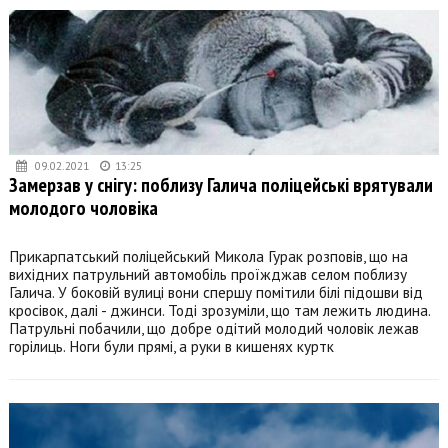
09.02.2021
13:25
Замерзав у снігу: поблизу Галича поліцейські врятували
молодого чоловіка
Прикарпатський поліцейський Микола Гурак розповів, що на
вихідних патрульний автомобіль проїжджав селом поблизу
Галича. У боковій вулиці вони спершу помітили білі підошви від
кросівок, далі - джинси. Тоді зрозуміли, що там лежить людина.
Патрульні побачили, що добре одітий молодий чоловік лежав
горілиць. Ноги були прямі, а руки в кишенях куртк