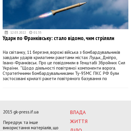
12.03.2022
01:35
Удари по Франківську: стало відомо, чим стріляли
На світанку, 11 березня, ворожі війська з бомбардувальників
завдали ударів крилатими ракетами містах Луцьк, Дніпро,
Івано-Франківськ. Про це повідомили в Генштабі Збройних Сил
України. "Щодо діяльності повітряної компоненти ворога.
Стратегічними бомбардувальниками Ту-95МС ПКС РФ були
застосовані крилаті ракети повітряного базування по
2015 gk-press.if.ua
ВЛАДА
ЖИТТЯ
Передрук та інше
використання матеріалів, що
ДІЛО