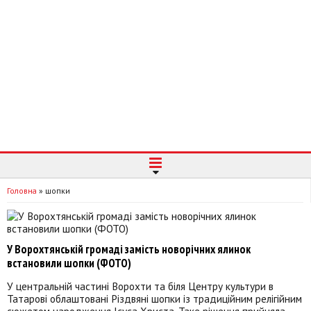
Головна
»
шопки
У Ворохтянській громаді замість новорічних ялинок
встановили шопки (ФОТО)
У центральній частині Ворохти та біля Центру культури в
Татарові облаштовані Різдвяні шопки із традиційним релігійним
сюжетом народження Ісуса Христа. Таке рішення прийняла