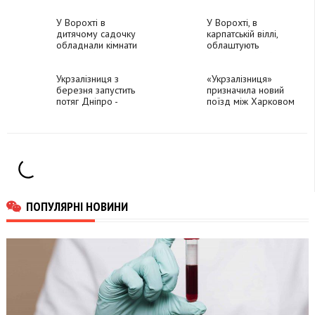
стало зле у горах
У Ворохті в
біля Ворохти
У Ворохті, в
дитячому садочку
карпатській віллі,
обладнали кімнати
облаштують
для дітей з
реабілітаційний
особливими
центр для
освітніми потребами
Укрзалізниця з
військових
«Укрзалізниця»
березня запустить
призначила новий
потяг Дніпро -
поїзд між Харковом
Ворохта
та Франківщиною
ПОПУЛЯРНІ НОВИНИ