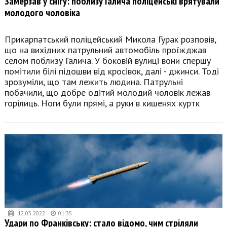
Замерзав у снігу: поблизу Галича поліцейські врятували
молодого чоловіка
Прикарпатський поліцейський Микола Гурак розповів,
що на вихідних патрульний автомобіль проїжджав
селом поблизу Галича. У боковій вулиці вони спершу
помітили білі підошви від кросівок, далі - джинси. Тоді
зрозуміли, що там лежить людина. Патрульні
побачили, що добре одітий молодий чоловік лежав
горілиць. Ноги були прямі, а руки в кишенях куртк
12.03.2022
01:35
Удари по Франківську: стало відомо, чим стріляли