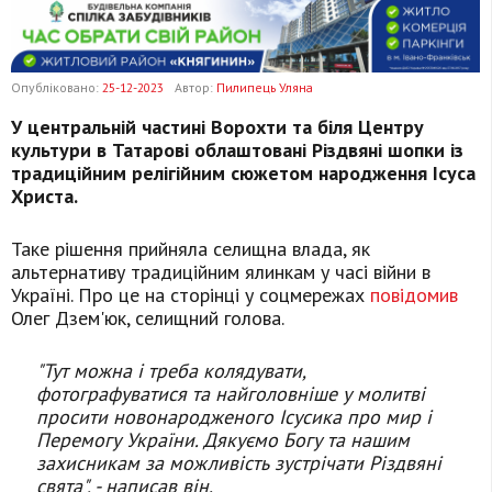
Опубліковано:
25-12-2023
Автор:
Пилипець Уляна
У центральній частині Ворохти та біля Центру
культури в Татарові облаштовані Різдвяні шопки із
традиційним релігійним сюжетом народження Ісуса
Христа.
Таке рішення прийняла селищна влада, як
альтернативу традиційним ялинкам у часі війни в
Україні. Про це на сторінці у соцмережах
повідомив
Олег Дзем'юк, селищний голова.
"Тут можна і треба колядувати,
фотографуватися та найголовніше у молитві
просити новонародженого Ісусика про мир і
Перемогу України. Дякуємо Богу та нашим
захисникам за можливість зустрічати Різдвяні
свята", - написав він.