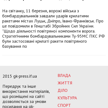
На світанку, 11 березня, ворожі війська з
бомбардувальників завдали ударів крилатими
ракетами містах Луцьк, Дніпро, Івано-Франківськ. Про
це повідомили в Генштабі Збройних Сил України.
"Щодо діяльності повітряної компоненти ворога.
Стратегічними бомбардувальниками Ту-95МС ПКС РФ
були застосовані крилаті ракети повітряного
базування по
ВЛАДА
2015 gk-press.if.ua
ЖИТТЯ
Передрук та інше
ДІЛО
використання матеріалів,
що розміщені на сайті
КУЛЬТУРА
дозволяється за умови
СПОРТ
посилання на gk-