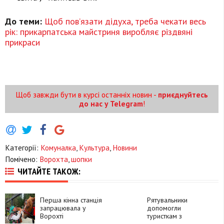
До теми:
Щоб пов’язати дідуха, треба чекати весь
рік: прикарпатська майстриня виробляє різдвяні
прикраси
Щоб завжди бути в курсі останніх новин -
приєднуйтесь
до нас у Telegram
!
Категорії:
Комуналка
,
Культура
,
Новини
Помічено:
Ворохта
,
шопки
ЧИТАЙТЕ ТАКОЖ:
Перша кінна станція
Рятувальники
запрацювала у
допомогли
Ворохті
туристкам з
Київщини, яким