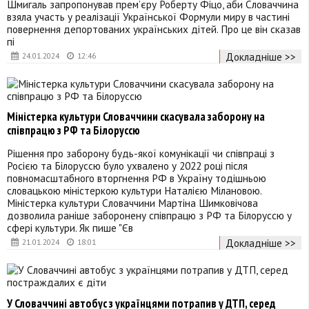
Шмигаль запропонував прем’єру Роберту Фіцо, аби Словаччина
взяла участь у реалізації Української Формули миру в частині
повернення депортованих українських дітей. Про це він сказав
пі
Докладніше >>
24.01.2024
12:46
Міністерка культури Словаччини скасувала заборону на
співпрацю з РФ та Білоруссю
Рішення про заборону будь-якої комунікації чи співпраці з
Росією та Білоруссю було ухвалено у 2022 році після
повномасштабного вторгнення РФ в Україну тодішньою
словацькою міністеркою культури Наталією Мілановою.
Міністерка культури Словаччини Мартіна Шимковічова
дозволила раніше заборонену співпрацю з РФ та Білоруссю у
сфері культури. Як пише "Єв
Докладніше >>
21.01.2024
18:01
У Словаччині автобус з українцями потрапив у ДТП, серед