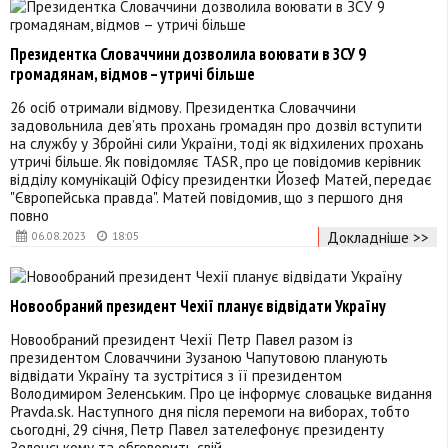
Президентка Словаччини дозволила воювати в ЗСУ 9
громадянам, відмов – утричі більше
26 осіб отримали відмову. Президентка Словаччини
задовольнила дев’ять прохань громадян про дозвіл вступити
на службу у Збройні сили України, тоді як відхилених прохань
утричі більше. Як повідомляє TASR, про це повідомив керівник
відділу комунікацій Офісу президентки Йозеф Матей, передає
"Європейська правда". Матей повідомив, що з першого дня
повно
Докладніше >>
06.08.2023
18:05
Новообраний президент Чехії планує відвідати Україну
Новообраний президент Чехії Петр Павел разом із
президентом Словаччини Зузаною Чапутовою планують
відвідати Україну та зустрітися з її президентом
Володимиром Зеленським. Про це інформує словацьке видання
Pravda.sk. Наступного дня після перемоги на виборах, тобто
сьогодні, 29 січня, Петр Павел зателефонує президенту
Зеленському та обговорить свій