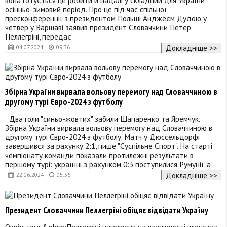
осінньо-зимовий період. Про це під час спільної
пресконференції з президентом Польщі Анджеєм Дудою у
четвер у Варшаві заявив президент Словаччини Петер
Пеллегріні, передає
Докладніше >>
04.07.2024
09:36
Збірна України вирвала вольову перемогу над Словаччиною в
другому турі Євро-2024 з футболу
Два голи "синьо-жовтих" забили Шапаренко та Яремчук.
Збірна України вирвала вольову перемогу над Словаччиною в
другому турі Євро-2024 з футболу. Матч у Дюссельдорфі
завершився за рахунку 2:1, пише "Суспільне Спорт". На старті
чемпіонату команди показали протилежні результати в
першому турі: українці з рахунком 0:3 поступилися Румунії, а
Докладніше >>
22.06.2024
05:36
Президент Словаччини Пеллегріні обіцяє відвідати Україну
Окрім того,&nbsp;Пеллегріні наголосив на важливості членства