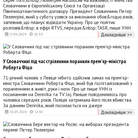
Словаччини в Європейському Союзі та Організації
Північноатлантичного договору. Президент Словаччини Петер
Пеллегріні, який у суботу узявся за виконання обов&rsquo;язків,
запевнив, що планує відвідати Україну. Про це політик
розповів&nbsp; в ефірі RTVS, передає&nbsp;TASR, пише УНН.
Докладніше >>
17.06.2024
10:59
У Словаччині під час стрілянини поранили прем'єр-міністра
Роберта Фіцо
71-річний чоловік з Левіце нібито здійснив замах на прем'єр-
міністра Словаччини Роберта Фіцо, який був госпіталізований з
пораненнями в живіт, руки і ноги. Про це пише УНН із
посиланням на Denníka та TV Joj. Раніше повідомлялось про
чоловіка середніх років. Поліція затримала його після вбивства.
За даними Denníka, який посилається на джере
Докладніше >>
15.05.2024
11:50