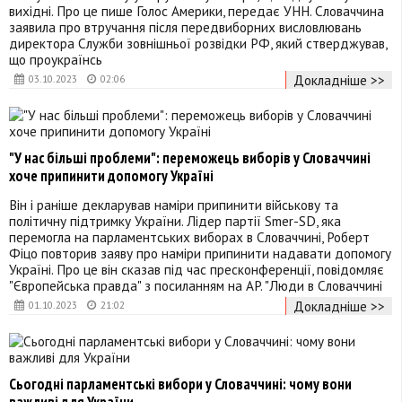
вихідні. Про це пише Голос Америки, передає УНН. Словаччина
заявила про втручання після передвиборних висловлювань
директора Служби зовнішньої розвідки РФ, який стверджував,
що проукраїнсь
Докладніше >>
03.10.2023
02:06
"У нас більші проблеми": переможець виборів у Словаччині
хоче припинити допомогу Україні
Він і раніше декларував наміри припинити військову та
політичну підтримку України. Лідер партії Smer-SD, яка
перемогла на парламентських виборах в Словаччині, Роберт
Фіцо повторив заяву про наміри припинити надавати допомогу
Україні. Про це він сказав під час пресконференції, повідомляє
"Європейська правда" з посиланням на AP. "Люди в Словаччині
Докладніше >>
01.10.2023
21:02
Сьогодні парламентські вибори у Словаччині: чому вони
важливі для України