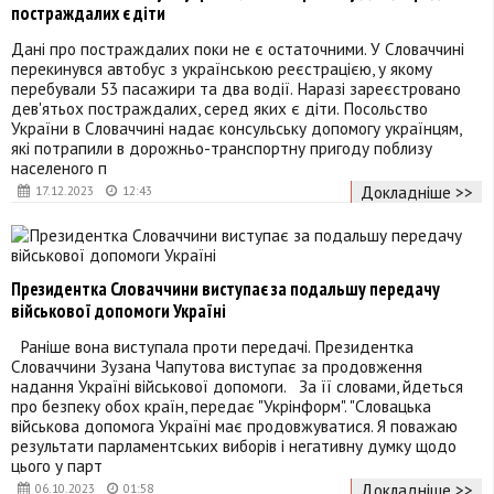
постраждалих є діти
Дані про постраждалих поки не є остаточними. У Словаччині
перекинувся автобус з українською реєстрацією, у якому
перебували 53 пасажири та два водії. Наразі зареєстровано
дев'ятьох постраждалих, серед яких є діти. Посольство
України в Словаччині надає консульську допомогу українцям,
які потрапили в дорожньо-транспортну пригоду поблизу
населеного п
Докладніше >>
17.12.2023
12:43
Президентка Словаччини виступає за подальшу передачу
військової допомоги Україні
Раніше вона виступала проти передачі. Президентка
Словаччини Зузана Чапутова виступає за продовження
надання Україні військової допомоги. За її словами, йдеться
про безпеку обох країн, передає "Укрінформ". "Словацька
військова допомога Україні має продовжуватися. Я поважаю
результати парламентських виборів і негативну думку щодо
цього у парт
Докладніше >>
06.10.2023
01:58