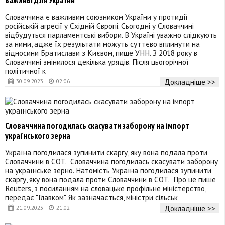
Словаччина є важливим союзником України у протидії
російській агресії у Східній Європі. Сьогодні у Словаччині
відбудуться парламентські вибори. В Україні уважно слідкують
за ними, адже їх результати можуть суттєво вплинути на
відносини Братислави з Києвом, пише УНН. З 2018 року в
Словаччині змінилося декілька урядів. Після цьогорічної
політичної к
Докладніше >>
30.09.2023
02:06
Словаччина погодилась скасувати заборону на імпорт
українського зерна
Україна погодилася зупинити скаргу, яку вона подала проти
Словаччини в СОТ. Словаччина погодилась скасувати заборону
на українське зерно. Натомість Україна погодилася зупинити
скаргу, яку вона подала проти Словаччини в СОТ. Про це пише
Reuters, з посиланням на словацьке профільне міністерство,
передає "Главком". Як зазначається, міністри сільськ
Докладніше >>
21.09.2023
21:02