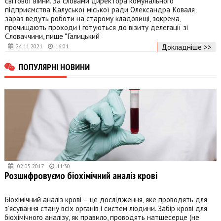
світової війни. За словами директора комунального
підприємства Калуської міської ради Олександра Коваля,
зараз ведуть роботи на старому кладовищі, зокрема,
прочищають проходи і готуються до візиту делегації зі
Словаччини, пише "Галицький
Докладніше >>
24.11.2021
16:01
ПОПУЛЯРНІ НОВИНИ
02.05.2017
11:30
Розшифровуємо біохімічний аналіз крові
Біохімічний аналіз крові – це дослідження, яке проводять для
з’ясування стану всіх органів і систем людини. Забір крові для
біохімічного аналізу, як правило, проводять натщесерце (не