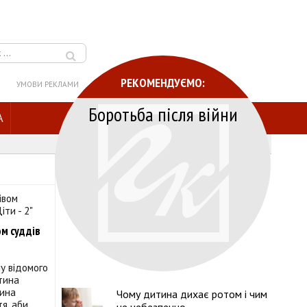
РЕКОМЕНДУЄМО:
УМОВИ РЕКЛАМИ
Боротьба після війни
A
ом суддів
у відомого
тина
чина
Чому дитина дихає ротом і чим
я, аби