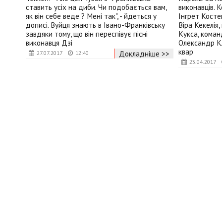
ставить усіх на диби. Чи подобається вам,
виконавців.
як він себе веде ? Мені так", - йдеться у
Інгрет Косте
дописі. Вуйця знають в Івано-Франківську
Віра Кекелія
завдяки тому, що він переспівує пісні
Кукса, коман
виконавця Дзі
Олександр К
квар
Докладніше >>
27.07.2017
12:40
23.04.2017