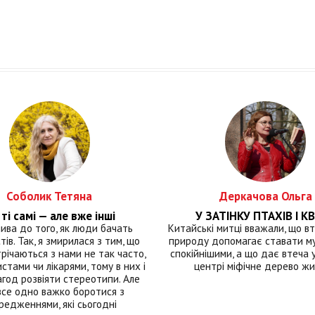
Соболик Тетяна
Деркачова Ольга
ті самі — але вже інші
У ЗАТІНКУ ПТАХІВ І КВ
лива до того, як люди бачать
Китайські митці вважали, що вт
тів. Так, я змирилася з тим, що
природу допомагає ставати м
річаються з нами не так часто,
спокійнішими, а що дає втеча у 
истами чи лікарями, тому в них і
центрі міфічне дерево ж
год розвіяти стереотипи. Але
все одно важко боротися з
редженнями, які сьогодні