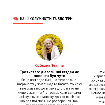
НАШІ КОЛУМНІСТИ ТА БЛОГЕРИ
Соболик Тетяна
Троянство: діалоги, які глядач не
Ми 
повинен був чути
Я враз
Якщо вам здається, що театральної
журналіс
награності у житті надто багато, то хочу
люди зуст
вам сказати, що її занадто багато не
як із такс
лише у житті, а й у театрі. Коли сенсами
немає на
напічкують постановку до too much так,
мені 
що без пояснень не розберешся. Тож
упе
пояснювати беруться багато і