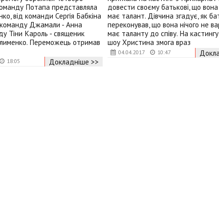
 Команду Потапа представляла
довести своєму батькові, що вона
нко, від команди Сергія Бабкіна
має талант. Дівчина згадує, як ба
, команду Джамали - Анна
переконував, що вона нічого не ва
ду Тіни Кароль - священик
має таланту до співу. На кастинг
лименко. Переможець отримав
шоу Христина змога враз
Докла
04.04.2017
10:47
Докладніше >>
18:05