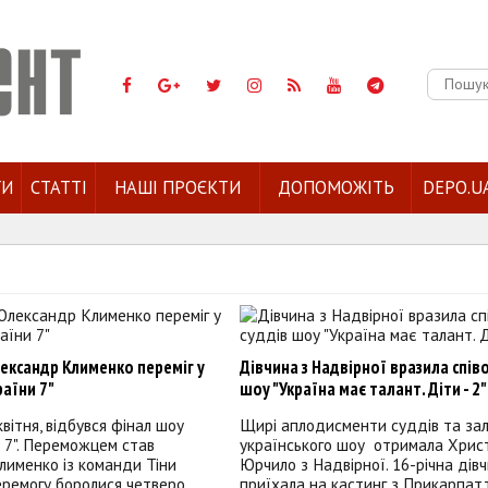
Пошук:
ГИ
СТАТТІ
НАШІ ПРОЄКТИ
ДОПОМОЖІТЬ
DEPO.U
ександр Клименко переміг у
Дівчина з Надвірної вразила спів
раїни 7"
шоу "Україна має талант. Діти - 2"
квітня, відбувся фінал шоу
Щирі аплодисменти суддів та зал
и 7". Переможцем став
українського шоу отримала Хрис
лименко із команди Тіни
Юрчило з Надвірної. 16-річна дів
еремогу боролися четверо
приїхала на кастинг з Прикарпатт