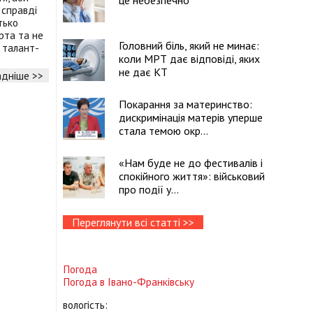
це небезпечно
 справді
тько
рта та не
Головний біль, який не минає:
у талант-
коли МРТ дає відповіді, яких
не дає КТ
дніше >>
Покарання за материнство:
дискримінація матерів уперше
стала темою окр...
«Нам буде не до фестивалів і
спокійного життя»: військовий
про події у...
Переглянути всі статті >>
Погода
Погода в
Івано-Франківську
вологість: