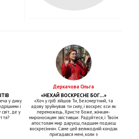
Деркачова Ольга
ІТІВ
«НЕХАЙ ВОСКРЕСНЕ БОГ…»
еча у дику
«Хоч у гріб зійшов Ти, Безсмертний, та
удрішими і
адову зруйнував ти силу, і воскрес єси як
світ, де у
переможець, Христе Боже, жінкам-
иття?
мироносицям звістивши: Радуйтеся, і Твоїм
апостолам мир даруєш, падшим подаєш
воскресіння». Саме цей великодній кондак
пригадався мені, коли з