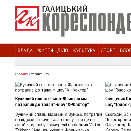
ВЛАДА
ЖИТТЯ
ДІЛО
КУЛЬТУРА
СПОРТ
БЛО
Головна
»
талант-шоу
Вуличний співак з Івано-Франківська
Священик Ол
потрапив до талант-шоу "Х-Фактор"
шоу "Голос к
Вуличний співак, відомий, я Вуйцьо, потрапив
Сьогодні, 23 
на відоме співоче талант-шоу. Про це на
"Голос країн
своїй сторінці у соцмережі повідомив Viktor
Олександр К
Tekken: "Але цей чувак з Франківська
Кароль. За п