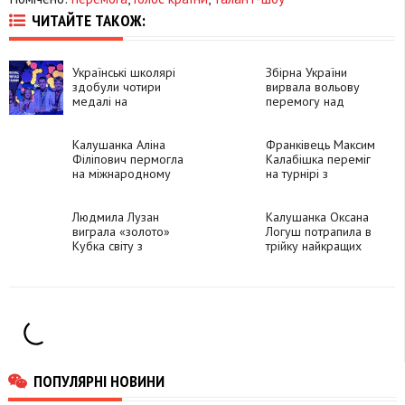
ЧИТАЙТЕ ТАКОЖ:
Українські школярі
Збірна України
здобули чотири
вирвала вольову
медалі на
перемогу над
Міжнародній
Словаччиною в
олімпіаді з біології
другому турі
Калушанка Аліна
Євро-2024 з
Франківець Максим
Філіпович пермогла
футболу
Калабішка переміг
на міжнародному
на турнірі з
турнірі з вільної
великого тенісу в
боротьби
Іспанії
Людмила Лузан
Калушанка Оксана
виграла «золото»
Логуш потрапила в
Кубка світу з
трійку найкращих
веслування на каное
вчителів України з
української мови та
літератури
ПОПУЛЯРНІ НОВИНИ