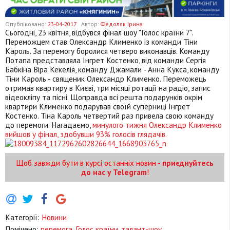
Опубліковано:
23-04-2017
Автор:
Федоляк Ірина
Сьогодні, 23 квітня, відбувся фінал шоу "Голос країни 7".
Переможцем став Олександр Клименко із команди Тіни
Кароль. За перемогу боролися четверо виконавців. Команду
Потапа представляла Інгрет Костенко, від команди Сергія
Бабкіна Віра Кекелія, команду Джамали - Анна Кукса, команду
Тіни Кароль - священик Олександр Клименко. Переможець
отримав квартиру в Києві, три місяці ротації на радіо, запис
відеокліпу та пісні. Щоправда всі решта подарунків окрім
квартири Клименко подарував своїй суперниці Інгрет
Костенко. Тіна Кароль четвертий раз привела свою команду
до перемоги. Нагадаємо,
минулого тижня Олександр Клименко
вийшов у фінал, здобувши 93% голосів глядачів.
Щоб завжди бути в курсі останніх новин -
приєднуйтесь
до нас у Telegram
!
Категорії:
Новини
Помічено:
перемога
,
Голос країни
,
талант-шоу