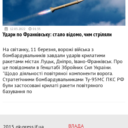
12.03.2022
01:35
Удари по Франківську: стало відомо, чим стріляли
На світанку, 11 березня, ворожі війська з
бомбардувальників завдали ударів крилатими
ракетами містах Луцьк, Дніпро, Івано-Франківськ. Про
це повідомили в Генштабі Збройних Сил України.
"Щодо діяльності повітряної компоненти ворога.
Стратегічними бомбардувальниками Ту-95МС ПКС РФ
були застосовані крилаті ракети повітряного
базування по
ВЛАДА
2015 gk-press.if.ua