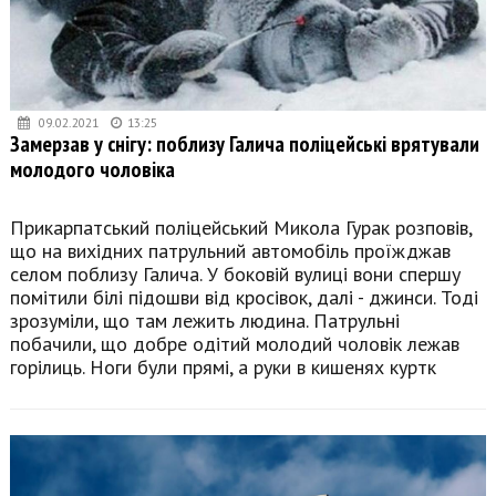
09.02.2021
13:25
Замерзав у снігу: поблизу Галича поліцейські врятували
молодого чоловіка
Прикарпатський поліцейський Микола Гурак розповів,
що на вихідних патрульний автомобіль проїжджав
селом поблизу Галича. У боковій вулиці вони спершу
помітили білі підошви від кросівок, далі - джинси. Тоді
зрозуміли, що там лежить людина. Патрульні
побачили, що добре одітий молодий чоловік лежав
горілиць. Ноги були прямі, а руки в кишенях куртк