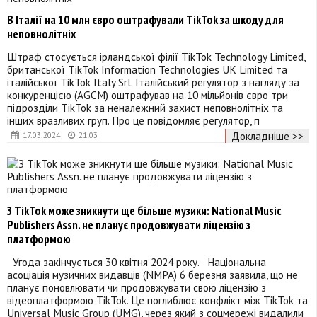
В Італії на 10 млн євро оштрафували TikTok за шкоду для
неповнолітніх
Штраф стосується ірландської філії TikTok Technology Limited,
британської TikTok Information Technologies UK Limited та
італійської TikTok Italy Srl. Італійський регулятор з нагляду за
конкуренцією (AGCM) оштрафував на 10 мільйонів євро три
підрозділи TikTok за неналежний захист неповнолітніх та
інших вразливих груп. Про це повідомляє регулятор, п
Докладніше >>
17.03.2024
21:03
З TikTok може зникнути ще більше музики: National Music
Publishers Assn. не планує продовжувати ліцензію з
платформою
Угода закінчується 30 квітня 2024 року. Національна
асоціація музичних видавців (NMPA) 6 березня заявила, що не
планує поновлювати чи продовжувати свою ліцензію з
відеоплатформою TikTok. Це поглиблює конфлікт між TikTok та
Universal Music Group (UMG), через який з соцмережі видалили