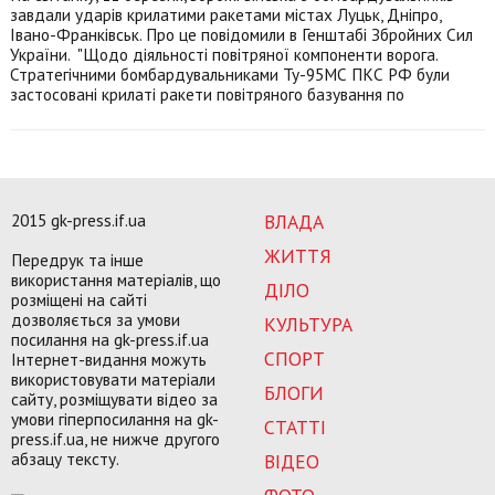
завдали ударів крилатими ракетами містах Луцьк, Дніпро,
Івано-Франківськ. Про це повідомили в Генштабі Збройних Сил
України. "Щодо діяльності повітряної компоненти ворога.
Стратегічними бомбардувальниками Ту-95МС ПКС РФ були
застосовані крилаті ракети повітряного базування по
2015 gk-press.if.ua
ВЛАДА
ЖИТТЯ
Передрук та інше
використання матеріалів, що
ДІЛО
розміщені на сайті
дозволяється за умови
КУЛЬТУРА
посилання на gk-press.if.ua
СПОРТ
Інтернет-видання можуть
використовувати матеріали
БЛОГИ
сайту, розміщувати відео за
умови гіперпосилання на gk-
СТАТТІ
press.if.ua, не нижче другого
абзацу тексту.
ВІДЕО