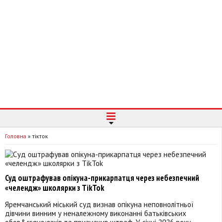
Головна
»
тікток
Суд оштрафував опікуна-прикарпатця через небезпечний
«челендж» школярки з TikTok
Яремчанський міський суд визнав опікуна неповнолітньої
дівчини винним у неналежному виконанні батьківських
обов&rsquo;язків та призначив штраф. У січні 2026 року