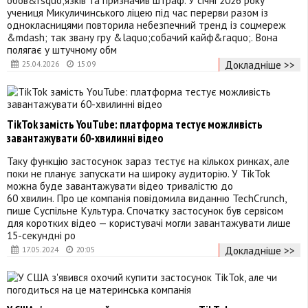
учениця Микуличинського ліцею під час перерви разом із
однокласницями повторила небезпечний тренд із соцмереж
&mdash; так звану гру &laquo;собачий кайф&raquo;. Вона
полягає у штучному обм
Докладніше >>
25.04.2026
15:09
TikTok замість YouTube: платформа тестує можливість
завантажувати 60-хвилинні відео
Таку функцію застосунок зараз тестує на кількох ринках, але
поки не планує запускати на широку аудиторію. У TikTok
можна буде завантажувати відео тривалістю до
60 хвилин. Про це компанія повідомила виданню TechCrunch,
пише Суспільне Культура. Спочатку застосунок був сервісом
для коротких відео — користувачі могли завантажувати лише
15-секундні ро
Докладніше >>
17.05.2024
20:05