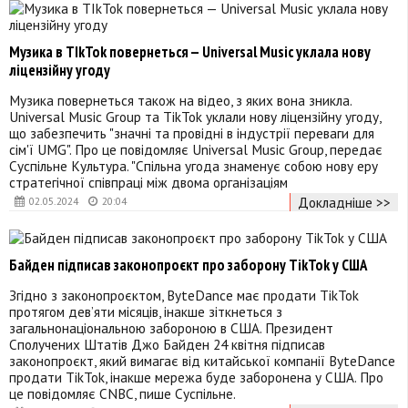
Музика в TIkTok повернеться — Universal Music уклала нову
ліцензійну угоду
Музика повернеться також на відео, з яких вона зникла.
Universal Music Group та TikTok уклали нову ліцензійну угоду,
що забезпечить "значні та провідні в індустрії переваги для
сім'ї UMG". Про це повідомляє Universal Music Group, передає
Суспільне Культура. "Спільна угода знаменує собою нову еру
стратегічної співпраці між двома організаціям
Докладніше >>
02.05.2024
20:04
Байден підписав законопроєкт про заборону TikTok у США
Згідно з законопроєктом, ByteDance має продати TikTok
протягом дев’яти місяців, інакше зіткнеться з
загальнонаціональною забороною в США. Президент
Сполучених Штатів Джо Байден 24 квітня підписав
законопроєкт, який вимагає від китайської компанії ByteDance
продати TikTok, інакше мережа буде заборонена у США. Про
це повідомляє CNBC, пише Суспільне.