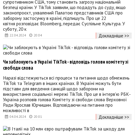
супротивником США, тому становить загрозу національній
безпеці країни. У TikTok заявили, що подадуть до суду, якщо
законопроєкт, ухвалений Палатою представників США про
заборону застосунку в країні, підпишуть. Про це 22
квітня розповідає Bloomberg, передає Суспільне Культура. У
суботу, 20 к
Докладніше >>
22.04.2024
20:04
Чи заблокують в Україні TikTok - відповідь голови комітету зі
свободи слова
Наразі відстежуються всі процеси та питання щодо обмежень
TikTok та Telegram в інших країнах. В Україні можуть бути
підстави для введення санкцій щодо заборони на
використання соціальної мережі TikTok. Про це в інтерв'ю РБК-
Україна розповів голова Комітету зі свободи слова Верховної
Ради Ярослав Юрчишин. Відповідаючи на питання про
можливості в
Докладніше >>
04.04.2024
20:01