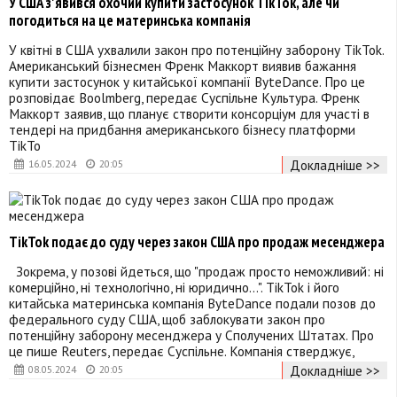
У США з'явився охочий купити застосунок TikTok, але чи
погодиться на це материнська компанія
У квітні в США ухвалили закон про потенційну заборону TikTok.
Американський бізнесмен Френк Маккорт виявив бажання
купити застосунок у китайської компанії ByteDance. Про це
розповідає Boolmberg, передає Суспільне Культура. Френк
Маккорт заявив, що планує створити консорціум для участі в
тендері на придбання американського бізнесу платформи
TikTo
Докладніше >>
16.05.2024
20:05
TikTok подає до суду через закон США про продаж месенджера
Зокрема, у позові йдеться, що "продаж просто неможливий: ні
комерційно, ні технологічно, ні юридично...". TikTok і його
китайська материнська компанія ByteDance подали позов до
федерального суду США, щоб заблокувати закон про
потенційну заборону месенджера у Сполучених Штатах. Про
це пише Reuters, передає Суспільне. Компанія стверджує,
Докладніше >>
08.05.2024
20:05