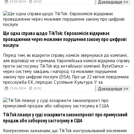
Докладніше >>
25.04.2024
20:03
Ще одна справа щодо TikTok: Єврокомісія відкриває
провадження через можливе порушення закону про цифрові
послуги
Перед тим, як відкрити справу, комісія звернулася до компанії,
але відповіді не отримала. Європейська комісія відкрила справу
проти застосунку TikTok від китайської компанії ByteDance —
через систему завдань і нагород та можливе порушення
закону про цифрові послуги (DSA). Про це 22 квітня повідомила
пресслужба ЄК, передає Суспільне Культура. У за
Докладніше >>
23.04.2024
20:02
TikTok планує у суді оскаржити законопроєкт про примусовий
продаж або заборону застосунку в США
Конгресмени зазначали, що TikTok контрольований іноземним