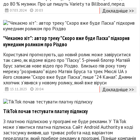
до 80 % музики. Про це пишуть Variety та Billboard, перед
Докладніше >>
07.03.2024
20:03
"Чекаємо хіт": автор треку "Скоро вже буде Паска" підкорив
кумедним роликом про Різдво
Користувачі прогнозують, що новий ролик може завіруситися
так само, як відоме відео про "Паску". 5-річний блогер Матвій
Брус записав нове відео про Різдво. Близько пів року тому
мережу "розривало" відео Матвія Бруса та трек Мюслі UA з
його словами "Скоро вже буде Паска", пише "24 Канал". Днями
хлопчик з'явився у новому ролику, який вже віруси
Докладніше >>
13.11.2023
20:04
TikTok почав тестувати платну підписку
З платною підпискою у програмі не буде реклами. У TikTok
може зʼявитися платна підписка. Сайт Android Authority в коді
застосунку виявив, що триває робота над варіантом
передплати, який прибере рекламу в програмі. Пізніше компанія