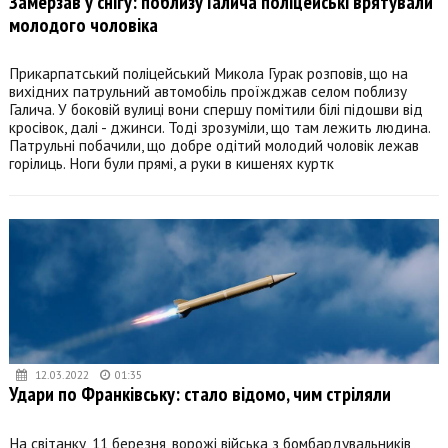
Замерзав у снігу: поблизу Галича поліцейські врятували
молодого чоловіка
Прикарпатський поліцейський Микола Гурак розповів, що на
вихідних патрульний автомобіль проїжджав селом поблизу
Галича. У боковій вулиці вони спершу помітили білі підошви від
кросівок, далі - джинси. Тоді зрозуміли, що там лежить людина.
Патрульні побачили, що добре одітий молодий чоловік лежав
горілиць. Ноги були прямі, а руки в кишенях куртк
12.03.2022
01:35
Удари по Франківську: стало відомо, чим стріляли
На світанку, 11 березня, ворожі війська з бомбардувальників