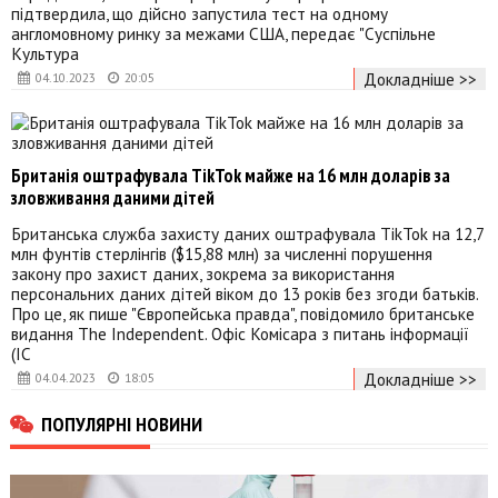
підтвердила, що дійсно запустила тест на одному
англомовному ринку за межами США, передає "Суспільне
Культура
Докладніше >>
04.10.2023
20:05
Британія оштрафувала TikTok майже на 16 млн доларів за
зловживання даними дітей
Британська служба захисту даних оштрафувала TikTok на 12,7
млн фунтів стерлінгів ($15,88 млн) за численні порушення
закону про захист даних, зокрема за використання
персональних даних дітей віком до 13 років без згоди батьків.
Про це, як пише "Європейська правда", повідомило британське
видання The Independent. Офіс Комісара з питань інформації
(IC
Докладніше >>
04.04.2023
18:05
ПОПУЛЯРНІ НОВИНИ