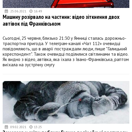
25.06.2021
16:49
Машину розірвало на частини: відео зіткнення двох
автівок під Франківськом
Сьогодні, 25 червня, близько 21:30 у Ямниці сталась дорожньо-
траспортна пригода. У телеграм-каналі «Чат 112» очевидці
повідомляють, що в аварії постраждали люди, пише "Галицький
кореспондент". Також очевидці поділилися світлинами та відео.
Як видно з відео, автівка, яка їхала з Івано-Франківська, раптом
виїхала на зустрічну смугу
09.02.2021
13:25