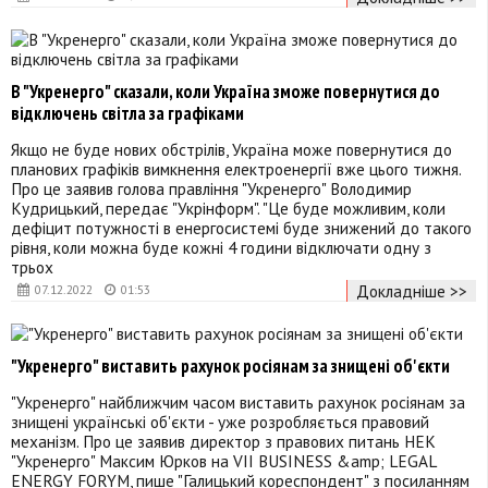
В "Укренерго" сказали, коли Україна зможе повернутися до
відключень світла за графіками
Якщо не буде нових обстрілів, Україна може повернутися до
планових графіків вимкнення електроенергії вже цього тижня.
Про це заявив голова правління "Укренерго" Володимир
Кудрицький, передає "Укрінформ". "Це буде можливим, коли
дефіцит потужності в енергосистемі буде знижений до такого
рівня, коли можна буде кожні 4 години відключати одну з
трьох
Докладніше >>
07.12.2022
01:53
"Укренерго" виставить рахунок росіянам за знищені об'єкти
"Укренерго" найближчим часом виставить рахунок росіянам за
знищені українські об'єкти - уже розробляється правовий
механізм. Про це заявив директор з правових питань НЕК
"Укренерго" Максим Юрков на VII BUSINESS &amp; LEGAL
ENERGY FORYM, пише "Галицький кореспондент" з посиланням