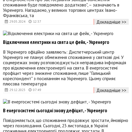
споживання буде повідомлено додатково", – зазначають в
Укренерго. Нагадаємо, у великих торгових центрах Івано-
Франківська, та
Докладніше >>
29.05.2024
12:37
Відключення електрики на свята це фейк, - Укренерго
В Укренерго офіційно заявляють: Диспетчерський центр
Укренерго не планує обмеження споживання у святкові дні. У
соцмережах знову розповсюджується неправдива інформація
про відключення електроенергії на свята. В енергосистемі
профіцит через знижене споживання, пише "Галицький
кореспондент" з посиланням на Укренерго. Цьому сприяє
плюсова температура
Докладніше >>
29.12.2023
07:49
В енергосистемі сьогодні знову дефіцит, - Укренерго
Повідомляється, що споживання продовжує зростати, ймовірно
через похолодання. Сьогодні, 23 листопада, в Україні
споживання електроенергії продовжує зростати. В