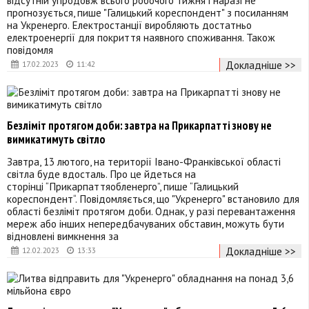
відсутній упродовж всього робочого тижня і наразі не
прогнозується, пише "Галицький кореспондент" з посиланням
на Укренерго. Електростанції виробляють достатньо
електроенергії для покриття наявного споживання. Також
повідомля
Докладніше >>
17.02.2023
11:42
Безліміт протягом доби: завтра на Прикарпатті знову не
вимикатимуть світло
Завтра, 13 лютого, на території Івано-Франківської області
світла буде вдосталь. Про це йдеться на
сторінці “Прикарпаттяобленерго”, пише “Галицький
кореспондент“. Повідомляється, що "Укренерго" встановило для
області безліміт протягом доби. Однак, у разі перевантаження
мереж або інших непередбачуваних обставин, можуть бути
відновлені вимкнення за
Докладніше >>
12.02.2023
13:33