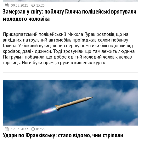
09.02.2021
13:25
Замерзав у снігу: поблизу Галича поліцейські врятували
молодого чоловіка
Прикарпатський поліцейський Микола Гурак розповів, що на
вихідних патрульний автомобіль проїжджав селом поблизу
Галича. У боковій вулиці вони спершу помітили білі підошви від
кросівок, далі - джинси. Тоді зрозуміли, що там лежить людина.
Патрульні побачили, що добре одітий молодий чоловік лежав
горілиць. Ноги були прямі, а руки в кишенях куртк
12.03.2022
01:35
Удари по Франківську: стало відомо, чим стріляли