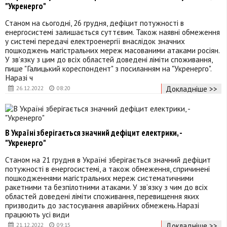
"Укренерго"
Станом на сьогодні, 26 грудня, дефіцит потужності в
енергосистемі залишається суттєвим. Також наявні обмеження
у системі передачі електроенергії внаслідок значних
пошкоджень магістральних мереж масованими атаками росіян.
У зв’язку з цим до всіх областей доведені ліміти споживання,
пише "Галицький кореспондент" з посиланням на "Укренерго".
Наразі ч
Докладніше >>
26.12.2022
08:20
В Україні зберігається значний дефіцит електрики, -
"Укренерго"
Станом на 21 грудня в Україні зберігається значний дефіцит
потужності в енергосистемі, а також обмеження, спричинені
пошкодженнями магістральних мереж систематичними
ракетними та безпілотними атаками. У зв’язку з чим до всіх
областей доведені ліміти споживання, перевищення яких
призводить до застосування аварійних обмежень.Наразі
працюють усі види
Докладніше >>
21.12.2022
09:15