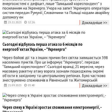
енергосистемі є дефіцит, пише "Галицький кореспондент" з
посиланням на Укренерго. Учора на запит Укренерго оператори
систем передач Румунії, Словаччини та Польщі надали аварійну
допомогу ен
Докладніше >>
23.11.2023
12:26
Сьогодні відбулась перша атака за 6 місяців по
енергообʼєктах України, – "Укренерго"
Через бойові дії та з інших причин без світла залишається 398
населених пунктів. Про це інформує "Укренерго", передає
"Галицький кореспондент". Сьогодні вранці, 21 вересня, через
масовану ракетну атаку ворога зазнали пошкоджень окремі
об’єкти в західному та центральному регіонах. Було частково
знеструмлено споживачів в Рівненській та Житомирській
Докладніше >>
21.09.2023
05:40
Через спеку в Україні зростає споживання електроенергії, -