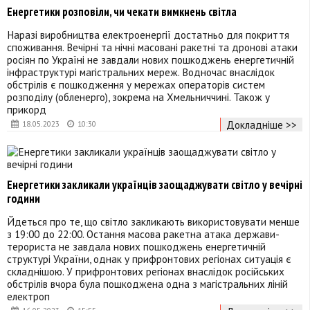
Енергетики розповіли, чи чекати вимкнень світла
Наразі виробництва електроенергії достатньо для покриття
споживання. Вечірні та нічні масовані ракетні та дронові атаки
росіян по Україні не завдали нових пошкоджень енергетичній
інфраструктурі магістральних мереж. Водночас внаслідок
обстрілів є пошкодження у мережах операторів систем
розподілу (обленерго), зокрема на Хмельниччині. Також у
прикорд
Докладніше >>
18.05.2023
10:30
Енергетики закликали українців заощаджувати світло у вечірні
години
Йдеться про те, що світло закликають використовувати менше
з 19:00 до 22:00. Остання масова ракетна атака держави-
терориста не завдала нових пошкоджень енергетичній
структурі України, однак у прифронтових регіонах ситуація є
складнішою. У прифронтових регіонах внаслідок російських
обстрілів вчора була пошкоджена одна з магістральних ліній
електроп