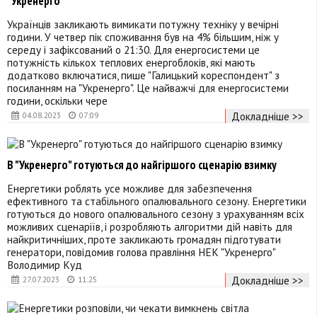
"Укренерго"
Українців закликають вимикати потужну техніку у вечірні
години. У четвер пік споживання був на 4% більшим, ніж у
середу і зафіксований о 21:30. Для енергосистеми це
потужність кількох теплових енергоблоків, які мають
додатково включатися, пише "Галицький кореспондент" з
посиланням на "Укренерго". Це найважчі для енергосистеми
години, оскільки чере
Докладніше >>
04.08.2023
07:09
В "Укренерго" готуються до найгіршого сценарію взимку
Енергетики роблять усе можливе для забезпечення
ефективного та стабільного опалювального сезону. Енергетики
готуються до нового опалювального сезону з урахуванням всіх
можливих сценаріїв, і розробляють алгоритми дій навіть для
найкритичніших, проте закликають громадян підготувати
генератори, повідомив голова правління НЕК "Укренерго"
Володимир Куд
Докладніше >>
27.07.2023
11:25