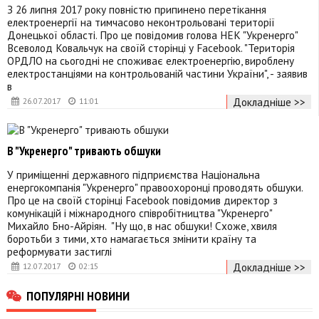
З 26 липня 2017 року повністю припинено перетікання
електроенергії на тимчасово неконтрольовані території
Донецької області. Про це повідомив голова НЕК "Укренерго"
Всеволод Ковальчук на своїй сторінці у Facebook. "Територія
ОРДЛО на сьогодні не споживає електроенергію, вироблену
електростанціями на контрольованій частини України", - заявив
в
Докладніше >>
26.07.2017
11:01
В "Укренерго" тривають обшуки
У приміщенні державного підприємства Національна
енергокомпанія "Укренерго" правоохоронці проводять обшуки.
Про це на своїй сторінці Facebook повідомив директор з
комунікацій і міжнародного співробітництва "Укренерго"
Михайло Бно-Айріян. "Ну що, в нас обшуки! Схоже, хвиля
боротьби з тими, хто намагається змінити країну та
реформувати застиглі
Докладніше >>
12.07.2017
02:15
ПОПУЛЯРНІ НОВИНИ