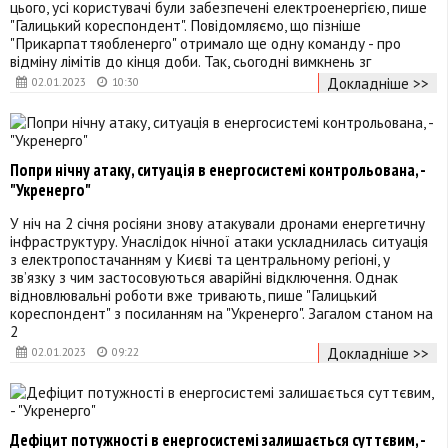
цього, усі користувачі були забезпечені електроенергією, пише
"Галицький кореспондент". Повідомляємо, що пізніше
"Прикарпаттяобленерго" отримало ще одну команду - про
відміну лімітів до кінця доби. Так, сьогодні вимкнень зг
Докладніше >>
02.01.2023
10:30
Попри нічну атаку, ситуація в енергосистемі контрольована, -
"Укренерго"
У ніч на 2 січня росіяни знову атакували дронами енергетичну
інфраструктуру. Унаслідок нічної атаки ускладнилась ситуація
з електропостачанням у Києві та центральному регіоні, у
зв’язку з чим застосовуються аварійні відключення. Однак
відновлювальні роботи вже тривають, пише "Галицький
кореспондент" з посиланням на "Укренерго". Загалом станом на
2
Докладніше >>
02.01.2023
09:22
Дефіцит потужності в енергосистемі залишається суттєвим, -