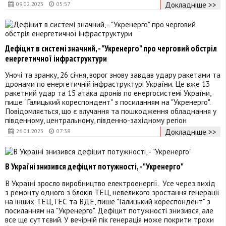
Докладніше >>
09.02.2023
05:57
Дефіцит в системі значний, - "Укренерго" про черговий обстріл
енергетичної інфраструктури
Уночі та зранку, 26 січня, ворог знову завдав удару ракетами та
дронами по енергетичній інфраструктурі України. Це вже 13
ракетний удар та 15 атака дронів по енергосистемі України,
пише "Галицький кореспондент" з посиланням на "Укренерго".
Повідомляється, що є влучання та пошкодження обладнання у
південному, центральному, південно-західному регіон
Докладніше >>
26.01.2023
07:38
В Україні знизився дефіцит потужності, - "Укренерго"
В Україні зросло виробництво електроенергії. Усе через вихід
з ремонту одного з блоків ТЕЦ, невеликого зростання генерації
на інших ТЕЦ, ГЕС та ВДЕ, пише "Галицький кореспондент" з
посиланням на "Укренерго". Дефіцит потужності знизився, але
все ще суттєвий. У вечірній пік генерація може покрити трохи