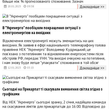
більше ніж ¾ прогнозованого споживання. Зазнач
Докладніше >>
20.01.2023
09:38
В "Укренерго" пообіцяли покращення ситуації з
електроенергією на вихідних
Відключення електроенергії можуть зменшитись на цих
вихідних. Як заявив в ефірі національного телемарафону голова
правління НЕК "Укренерго" Володимир Кудрицький, це
пов’язано з потеплінням та відновленням енергосистеми після
обстрілів РФ, передає УНН. "На вихідні очікуємо на потепління,
і нам знову буде легше "упакувати" споживання в той обсяг
Докладніше >>
12.01.2023
03:15
Сьогодні на Прикарпатті скасували вимкнення світла згідно з
графіками
Від НЕК “Укренерго” сьогодні зранку, 2 січня, надійшла команда
на скасування лімітів для прикарпатців до 16:00. Відповідно до