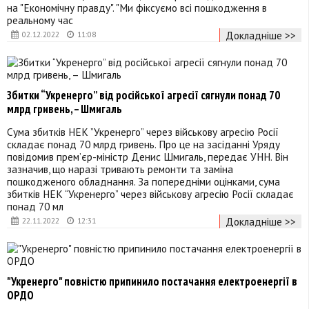
на "Економічну правду". "Ми фіксуємо всі пошкодження в
реальному час
Докладніше >>
02.12.2022
11:08
Збитки “Укренерго” від російської агресії сягнули понад 70
млрд гривень, – Шмигаль
Сума збитків НЕК ”Укренерго” через військову агресію Росії
складає понад 70 млрд гривень. Про це на засіданні Уряду
повідомив прем’єр-міністр Денис Шмигаль, передає УНН. Він
зазначив, що наразі тривають ремонти та заміна
пошкодженого обладнання. За попередніми оцінками, сума
збитків НЕК “Укренерго” через військову агресію Росії складає
понад 70 мл
Докладніше >>
22.11.2022
12:31
"Укренерго" повністю припинило постачання електроенергії в
ОРДО