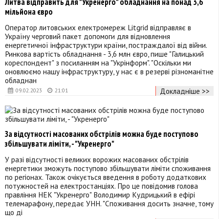
Литва відправить для "Укренерго" обладнання на понад 3,6
мільйона євро
Оператор литовських електромереж Litgrid відправляє в
Україну черговий пакет допомоги для відновлення
енергетичної інфраструктури країни, постраждалої від війни.
Ринкова вартість обладнання - 3,6 млн євро, пише "Галицький
кореспондент" з посиланням на "Укрінформ". "Оскільки ми
оновлюємо нашу інфраструктуру, у нас є в резерві різноманітне
обладнан
Докладніше >>
09.02.2023
21:01
За відсутності масованих обстрілів можна буде поступово
збільшувати ліміти, - "Укренерго"
У разі відсутності великих ворожих масованих обстрілів
енергетики зможуть поступово збільшувати ліміти споживання
по регіонах. Також очікується введення в роботу додаткових
потужностей на електростанціях. Про це повідомив голова
правління НЕК "Укренерго" Володимир Кудрицький в ефірі
телемарафону, передає УНН. "Споживання досить значне, тому
що ді