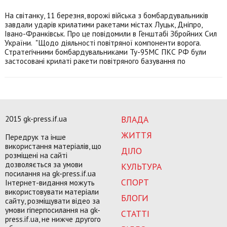
На світанку, 11 березня, ворожі війська з бомбардувальників
завдали ударів крилатими ракетами містах Луцьк, Дніпро,
Івано-Франківськ. Про це повідомили в Генштабі Збройних Сил
України. "Щодо діяльності повітряної компоненти ворога.
Стратегічними бомбардувальниками Ту-95МС ПКС РФ були
застосовані крилаті ракети повітряного базування по
2015 gk-press.if.ua
ВЛАДА
ЖИТТЯ
Передрук та інше
використання матеріалів, що
ДІЛО
розміщені на сайті
дозволяється за умови
КУЛЬТУРА
посилання на gk-press.if.ua
СПОРТ
Інтернет-видання можуть
використовувати матеріали
БЛОГИ
сайту, розміщувати відео за
умови гіперпосилання на gk-
СТАТТІ
press.if.ua, не нижче другого