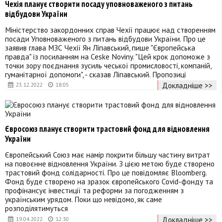
Чехія планує створити посаду уповноваженого з питань
відбудови України
Міністерство закордонних справ Чехії працює над створенням
посади Уповноваженого з питань відбудови України. Про це
заявив глава МЗС Чехії Ян Ліпавський, пише "Європейська
правда" із посиланням на Ceske Noviny. "Цей крок допоможе з
точки зору поєднання зусиль чеської промисловості, компаній,
гуманітарної допомоги", - сказав Ліпавський. Пропозиці
Докладніше >>
23.12.2022
18:05
Євросоюз планує створити трастовий фонд для відновлення
України
Європейський Союз має намір покрити більшу частину витрат
на повоєнне відновлення України. З цією метою буде створено
трастовий фонд солідарності. Про це повідомляє Bloomberg.
Фонд буде створено на зразок європейського Covid-фонду та
профінансує інвестиції та реформи за погодженням з
українським урядом. Поки що невідомо, як саме
розподілятимуться
Докладніше >>
19.04.2022
12:30