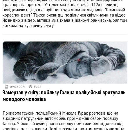
траспортна пригода. У телеграм-каналі «Чат 112» очевидці
повідомляють, що в аварії постраждали люди, пише "Галицький
кореспондент". Також очевидці поділилися світлинами та відео.
Як видно з відео, автівка, яка їхала з Івано-Франківська, раптом
виїхала на зустрічну смугу
09.02.2021
13:25
Замерзав у снігу: поблизу Галича поліцейські врятували
молодого чоловіка
Прикарпатський поліцейський Микола Гурак розповів, що на
вихідних патрульний автомобіль проїжджав селом поблизу
Галича. У боковій вулиці вони спершу помітили білі підошви від
кросівок, далі - джинси. Тоді зрозуміли, що там лежить людина.