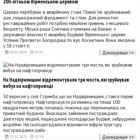
200-літньою Вірменською церквою
Церква перебуває в аварійному стані. Повністю зруйнований
дах, пошкоджений фундамент та стіни. Для ремонтно-
реставраційних робіт потрібно мільйони гривень з місцевого
бюджету. Міська рада Снятина отримала на баланс з
державної власності аварійну будівлю Вірменської церкви
Успіння Пресвятої Богородиці по вул. Коснятина. Вона зведена
у 18 столітті.
Докладніше >>
04.02.2024
07:01
На Надвірнянщині відремонтували три мости, які зруйнував
вибух на нафтопроводі
30 вересня у селі Стримба, що на Надвірнянщині, стався порив
нафтопроводу. Нафтопродукти розлились на площі 100
квадратних метрів, почалась пожежа, що перекинулась на
приватний будинок. Внаслідок займання постраждало
дев’ятеро людей, пошкоджені господарські будівлі, забруднені
водойми. На сьогодні вдалося відновити інфраструктуру
постраждалих райо
Докладніше >>
25.12.2023
03:59