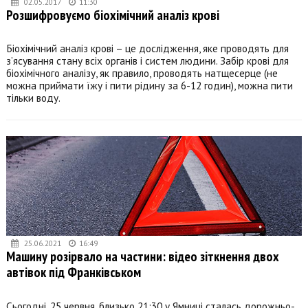
02.05.2017
11:30
Розшифровуємо біохімічний аналіз крові
Біохімічний аналіз крові – це дослідження, яке проводять для
з’ясування стану всіх органів і систем людини. Забір крові для
біохімічного аналізу, як правило, проводять натщесерце (не
можна приймати їжу і пити рідину за 6-12 годин), можна пити
тільки воду.
25.06.2021
16:49
Машину розірвало на частини: відео зіткнення двох
автівок під Франківськом
Сьогодні, 25 червня, близько 21:30 у Ямниці сталась дорожньо-