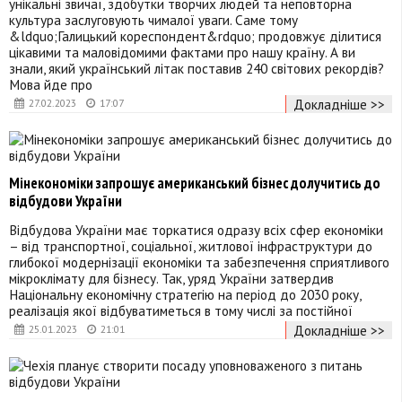
унікальні звичаї, здобутки творчих людей та неповторна
культура заслуговують чималої уваги. Саме тому
&ldquo;Галицький кореспондент&rdquo; продовжує ділитися
цікавими та маловідомими фактами про нашу країну. А ви
знали, який український літак поставив 240 світових рекордів?
Мова йде про
Докладніше >>
27.02.2023
17:07
Мінекономіки запрошує американський бізнес долучитись до
відбудови України
Відбудова України має торкатися одразу всіх сфер економіки
– від транспортної, соціальної, житлової інфраструктури до
глибокої модернізації економіки та забезпечення сприятливого
мікроклімату для бізнесу. Так, уряд України затвердив
Національну економічну стратегію на період до 2030 року,
реалізація якої відбуватиметься в тому числі за постійної
Докладніше >>
25.01.2023
21:01