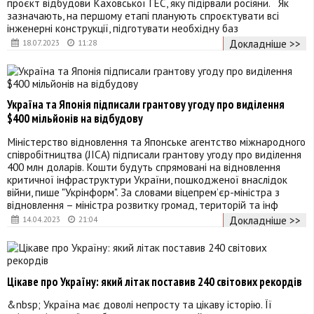
проєкт відбудови Каховської ГЕС, яку підірвали росіяни. Як
зазначають, на першому етапі планують спроєктувати всі
інженерні конструкції, підготувати необхідну баз
Докладніше >>
18.07.2023
11:28
Україна та Японія підписали грантову угоду про виділення
$400 мільйонів на відбудову
Міністерство відновлення та Японське агентство міжнародного
співробітництва (JICA) підписали грантову угоду про виділення
400 млн доларів. Кошти будуть спрямовані на відновлення
критичної інфраструктури України, пошкодженої внаслідок
війни, пише "Укрінформ". За словами віцепрем’єр-міністра з
відновлення – міністра розвитку громад, територій та інф
Докладніше >>
14.04.2023
21:04
Цікаве про Україну: який літак поставив 240 світових рекордів
&nbsp; Україна має доволі непросту та цікаву історію. Її