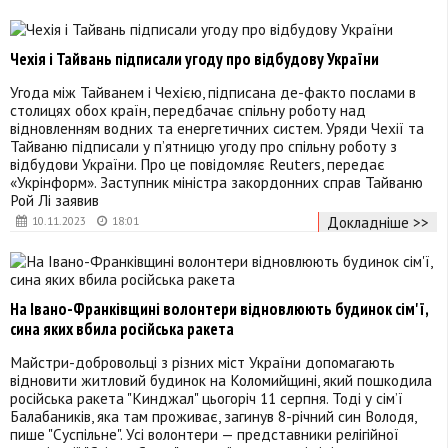
Чехія і Тайвань підписали угоду про відбудову України
Угода між Тайванем і Чехією, підписана де-факто послами в
столицях обох країн, передбачає спільну роботу над
відновленням водних та енергетичних систем. Уряди Чехії та
Тайваню підписали у п’ятницю угоду про спільну роботу з
відбудови України. Про це повідомляє Reuters, передає
«Укрінформ». Заступник міністра закордонних справ Тайваню
Рой Лі заявив
Докладніше >>
10.11.2023
18:01
На Івано-Франківщині волонтери відновлюють будинок сім'ї,
сина яких вбила російська ракета
Майстри-добровольці з різних міст України допомагають
відновити житловий будинок на Коломийщині, який пошкодила
російська ракета "Кинджал" цьогоріч 11 серпня. Тоді у сім’ї
Балабаників, яка там проживає, загинув 8-річний син Володя,
пише "Суспільне". Усі волонтери — представники релігійної