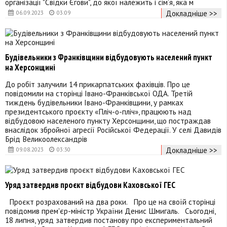
організації "Свідки Єгови", до якої належить і сім’я, яка м
Докладніше >>
06.09.2023
03:09
Будівельники з Франківщини відбудовують населений пункт
на Херсонщині
До робіт залучили 14 прикарпатських фахівців. Про це
повідомили на сторінці Івано-Франківської ОДА. Третій
тиждень будівельники Івано-Франківщини, у рамках
президентського проєкту «Пліч-о-пліч», працюють над
відбудовою населеного пункту Херсонщини, що постраждав
внаслідок збройної агресії Російської Федерації. У селі Давидів
Брід Великоолександрів
Докладніше >>
09.08.2023
03:30
Уряд затвердив проєкт відбудови Каховської ГЕС
Проєкт розрахований на два роки. Про це на своїй сторінці
повідомив прем'єр-міністр України Денис Шмигаль. Сьогодні,
18 липня, уряд затвердив постанову про експериментальний