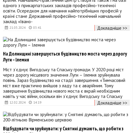
одного з прикарпатських закладів професійно-технічної
освіти. Осередком для навчання найпотрібніших професій у
країні стане Державний професійно-технічний навчальний
заклад «Івано-
Докладніше >>
21.03.2024
03:41
На Долинщині завершується будівництво моста через дорогу
Луги – Ілемня
Міст з’єднує Вигодську та Спаську громади. У 2020 році міст
через дорогу місцевого значення Луги – Ілемня зруйнувала
повінь. Зараз будівництво на стадії завершення. «Тимчасовий
міст вже практично вийшов з ладу та є аварійним. Тому
завершення будівництва нового моста є вкрай необхідним
навіть у час війни, оскільки він зʼєднує Вигодську та Спаську
Докладніше >>
12.02.2024
14:19
Відбудувати чи зруйнувати: у Снятині думають, що робити з