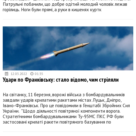
Патрульні побачили, що добре одітий молодий чоловік лежав
горілиць. Ноги були прямі, а руки в кишенях куртк
12.03.2022
01:35
Удари по Франківську: стало відомо, чим стріляли
На світанку, 11 березня, ворожі війська з бомбардувальників
завдали ударів крилатими ракетами містах Луцьк, Дніпро,
Івано-Франківськ. Про це повідомили в Генштабі Збройних Сил
України. "Щодо діяльності повітряної компоненти ворога.
Стратегічними бомбардувальниками Ту-95МС ПКС РФ були
застосовані крилаті ракети повітряного базування по