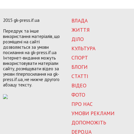
2015 gk-press.if.ua
ВЛАДА
ЖИТТЯ
Передрук та інше
використання матеріалів, що
ДІЛО
розміщені на сайті
дозволяється за умови
КУЛЬТУРА
посилання на gk-press.if.ua
СПОРТ
Інтернет-видання можуть
використовувати матеріали
БЛОГИ
сайту, розміщувати відео за
умови гіперпосилання на gk-
СТАТТІ
press.if.ua, не нижче другого
абзацу тексту.
ВІДЕО
ФОТО
ПРО НАС
УМОВИ РЕКЛАМИ
ДОПОМОЖІТЬ
DEPO.UA