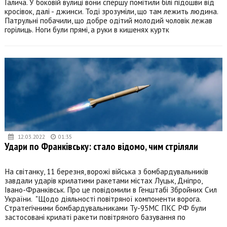
Галича. У боковій вулиці вони спершу помітили білі підошви від
кросівок, далі - джинси. Тоді зрозуміли, що там лежить людина.
Патрульні побачили, що добре одітий молодий чоловік лежав
горілиць. Ноги були прямі, а руки в кишенях куртк
12.03.2022
01:35
Удари по Франківську: стало відомо, чим стріляли
На світанку, 11 березня, ворожі війська з бомбардувальників
завдали ударів крилатими ракетами містах Луцьк, Дніпро,
Івано-Франківськ. Про це повідомили в Генштабі Збройних Сил
України. "Щодо діяльності повітряної компоненти ворога.
Стратегічними бомбардувальниками Ту-95МС ПКС РФ були
застосовані крилаті ракети повітряного базування по