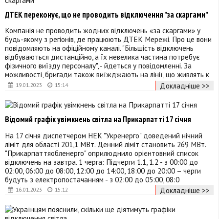
ДТЕК переконує, що не проводить відключення "за скаргами"
Компанія не проводить жодних відключень «за скаргами» у
будь-якому з регіонів, де працюють ДТЕК Мережі. Про це вони
повідомляють на офіційному каналі. "Більшість відключень
відбуваються дистанційно, а їх невелика частина потребує
фізичного виїзду персоналу", - йдеться у повідомленні. За
можливості, бригади також виїжджають на лінії, що живлять к
Докладніше >>
19.01.2023
15:14
Відомий графік увімкнень світла на Прикарпатті 17 січня
На 17 січня диспетчером НЕК "Укренерго" доведений нічний
ліміт для області 201,1 МВт. Денний ліміт становить 269 МВт.
"Прикарпаттяобленерго" оприлюднило орієнтовний список
відключень на завтра. 1 черга: Підчерги 1.1, 1.2 - з 00:00 до
02:00, 06:00 до 08:00, 12:00 до 14:00, 18:00 до 20:00 – черги
будуть з електропостачанням - з 02:00 до 05:00, 08:0
Докладніше >>
16.01.2023
15:12