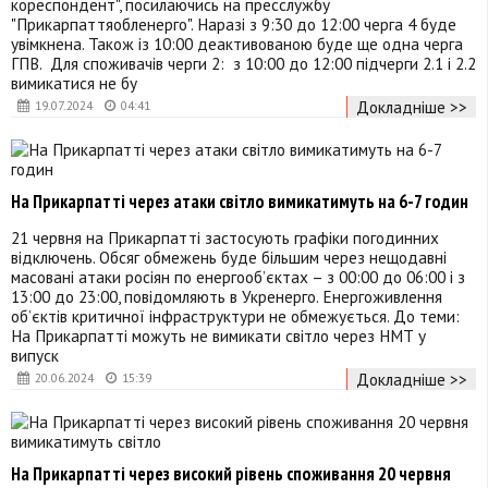
кореспондент", посилаючись на пресслужбу
"Прикарпаттяобленерго". Наразі з 9:30 до 12:00 черга 4 буде
увімкнена. Також із 10:00 деактивованою буде ще одна черга
ГПВ. Для споживачів черги 2: з 10:00 до 12:00 підчерги 2.1 і 2.2
вимикатися не бу
Докладніше >>
19.07.2024
04:41
На Прикарпатті через атаки світло вимикатимуть на 6-7 годин
21 червня на Прикарпатті застосують графіки погодинних
відключень. Обсяг обмежень буде більшим через нещодавні
масовані атаки росіян по енергооб’єктах – з 00:00 до 06:00 і з
13:00 до 23:00, повідомляють в Укренерго. Енергоживлення
об’єктів критичної інфраструктури не обмежується. До теми:
На Прикарпатті можуть не вимикати світло через НМТ у
випуск
Докладніше >>
20.06.2024
15:39
На Прикарпатті через високий рівень споживання 20 червня