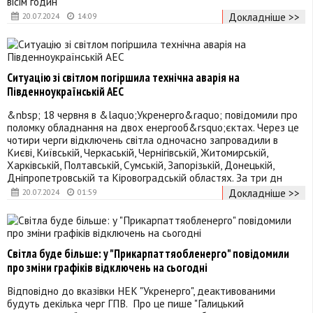
вісім годин
Докладніше >>
20.07.2024
14:09
Ситуацію зі світлом погіршила технічна аварія на
Південноукраїнській АЕС
&nbsp; 18 червня в &laquo;Укренерго&raquo; повідомили про
поломку обладнання на двох енергооб&rsquo;єктах. Через це
чотири черги відключень світла одночасно запровадили в
Києві, Київській, Черкаській, Чернігівській, Житомирській,
Харківській, Полтавській, Сумській, Запорізькій, Донецькій,
Дніпропетровській та Кіровоградській областях. За три дн
Докладніше >>
20.07.2024
01:59
Світла буде більше: у "Прикарпаттяобленерго" повідомили
про зміни графіків відключень на сьогодні
Відповідно до вказівки НЕК "Укренерго", деактивованими
будуть декілька черг ГПВ. Про це пише "Галицький