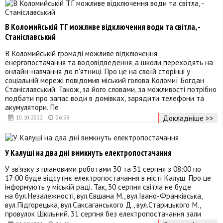
В Коломийській ТГ можливе відключення води та світла, -
Станіславський
В Коломийській громаді можливе відключення
енергопостачання та водовідведення, а школи переходять на
онлайн-навчання до п‘ятниці. Про це на своїй сторінці у
соціальній мережі повідомив міський голова Коломиї Богдан
Станіславський. Також, за його словами, за можливості потрібно
подбати про запас води в домівках, зарядити телефони та
акумулятори. Пе
Докладніше >>
10.10.2022
06:59
У Калуші на два дні вимкнуть електропостачання
У зв’язку з плановими роботами 30 та 31 серпня з 08:00 по
17:00 буде відсутнє електропостачання в місті Калуш. Про це
інформують у міській раді. Так, 30 серпня світла не буде
на бул.Незалежності, вул.Євшана М., вул.Івано-Франківська,
вул.Підгорецька, вул.Саксаганського Д., вул.Старицького М.,
провулок Шкільний. 31 серпня без електропостачання зали