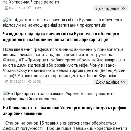
та Хоткевича. Через ремонтні
Докладніше >>
03.06.2024
11:09
Чи підпадає під відключення світла Буковель: в обленерго
відповіли на найпоширеніші запитання прикарпатців
Після введення графіків погодинних вимкнень, у прикарпатців
виникає чимало запитань, що стосуються знеструмлень.
Фахівці АТ «Прикарпаттяобленерго» зібрали найпопулярніші з
них та дали відповіді або розвінчують міфи. Чому в Івано-
Франківську не вимикають великі торгові центри (Велес, Арсен
тощо)? У таких великих торгових центрах Івано-Франківс
Докладніше >>
23.05.2024
10:38
На Прикарпатті за вказівкою Укренерго знову вводять графіки
аварійних вимкнень
Станом на ранок 15 травня в енергосистемі зберігається
дефіцит потужності. Про це пише "Галицький кореспондент", з