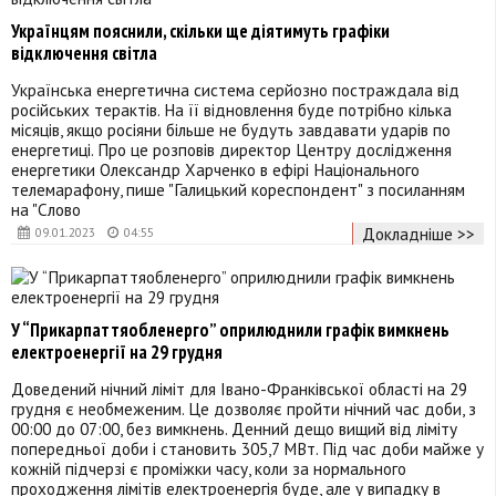
Українцям пояснили, скільки ще діятимуть графіки
відключення світла
Українська енергетична система серйозно постраждала від
російських терактів. На її відновлення буде потрібно кілька
місяців, якщо росіяни більше не будуть завдавати ударів по
енергетиці. Про це розповів директор Центру дослідження
енергетики Олександр Харченко в ефірі Національного
телемарафону, пише "Галицький кореспондент" з посиланням
на "Слово
Докладніше >>
09.01.2023
04:55
У “Прикарпаттяобленерго” оприлюднили графік вимкнень
електроенергії на 29 грудня
Доведений нічний ліміт для Івано-Франківської області на 29
грудня є необмеженим. Це дозволяє пройти нічний час доби, з
00:00 до 07:00, без вимкнень. Денний дещо вищий від ліміту
попередньої доби і становить 305,7 МВт. Під час доби майже у
кожній підчерзі є проміжки часу, коли за нормального
проходження лімітів електроенергія буде, але у випадку в