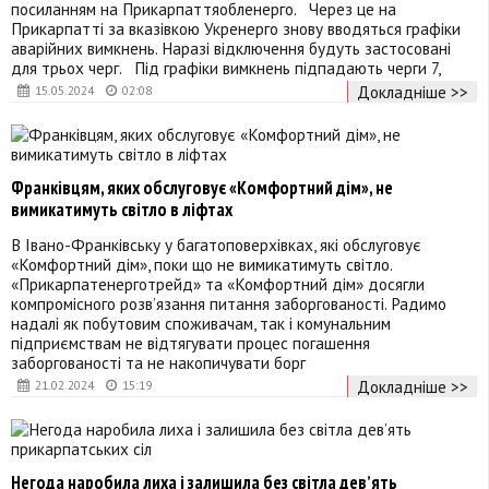
посиланням на Прикарпаттяобленерго. Через це на
Прикарпатті за вказівкою Укренерго знову вводяться графіки
аварійних вимкнень. Наразі відключення будуть застосовані
для трьох черг. Під графіки вимкнень підпадають черги 7,
Докладніше >>
15.05.2024
02:08
Франківцям, яких обслуговує «Комфортний дім», не
вимикатимуть світло в ліфтах
В Івано-Франківську у багатоповерхівках, які обслуговує
«Комфортний дім», поки що не вимикатимуть світло.
«Прикарпатенерготрейд» та «Комфортний дім» досягли
компромісного розв’язання питання заборгованості. Радимо
надалі як побутовим споживачам, так і комунальним
підприємствам не відтягувати процес погашення
заборгованості та не накопичувати борг
Докладніше >>
21.02.2024
15:19
Негода наробила лиха і залишила без світла девʼять