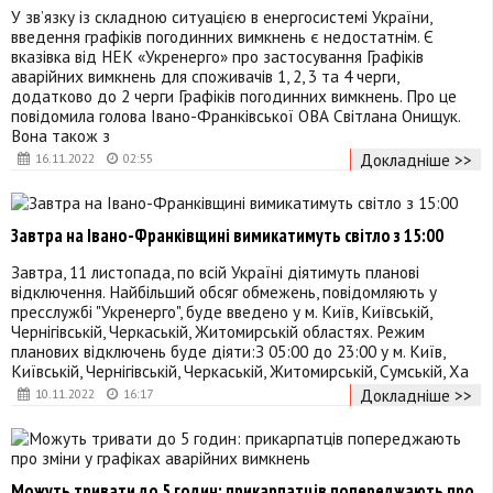
У зв’язку із складною ситуацією в енергосистемі України,
введення графіків погодинних вимкнень є недостатнім. Є
вказівка від НЕК «Укренерго» про застосування Графіків
аварійних вимкнень для споживачів 1, 2, 3 та 4 черги,
додатково до 2 черги Графіків погодинних вимкнень. Про це
повідомила голова Івано-Франківської ОВА Світлана Онищук.
Вона також з
Докладніше >>
16.11.2022
02:55
Завтра на Івано-Франківщині вимикатимуть світло з 15:00
Завтра, 11 листопада, по всій Україні діятимуть планові
відключення. Найбільший обсяг обмежень, повідомляють у
пресслужбі "Укренерго", буде введено у м. Київ, Київській,
Чернігівській, Черкаській, Житомирській областях. Режим
планових відключень буде діяти:З 05:00 до 23:00 у м. Київ,
Київській, Чернігівській, Черкаській, Житомирській, Сумській, Ха
Докладніше >>
10.11.2022
16:17
Можуть тривати до 5 годин: прикарпатців попереджають про