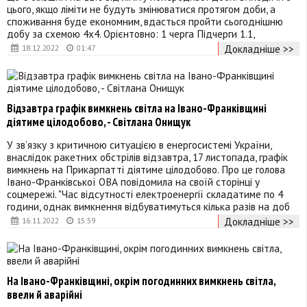
цього, якщо ліміти не будуть змінюватися протягом доби, а
споживання буде економним, вдасться пройти сьогоднішню
добу за схемою 4х4. Орієнтовно: 1 черга Підчерги 1.1,
Докладніше >>
18.12.2022
01:47
Відзавтра графік вимкнень світла на Івано-Франківщині
діятиме цілодобово, - Світлана Онищук
У зв’язку з критичною ситуацією в енергосистемі України,
внаслідок ракетних обстрілів відзавтра, 17 листопада, графік
вимкнень на Прикарпатті діятиме цілодобово. Про це голова
Івано-Франківської ОВА повідомила на своїй сторінці у
соцмережі. "Час відсутності електроенергії складатиме по 4
години, однак вимкнення відбуватимуться кілька разів на доб
Докладніше >>
16.11.2022
15:59
На Івано-Франківщині, окрім погодинних вимкнень світла,
ввели й аварійні