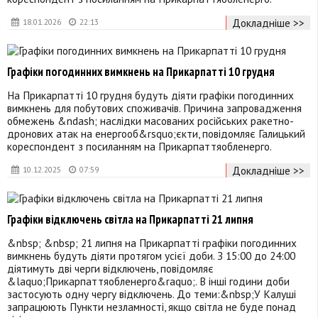
Докладніше >>
18.01.2026
22:13
Графіки погодинних вимкнень на Прикарпатті 10 грудня
На Прикарпатті 10 грудня будуть діяти графіки погодинних
вимкнень для побутових споживачів. Причина запровадження
обмежень &ndash; наслідки масованих російських ракетно-
дронових атак на енергооб&rsquo;єкти, повідомляє Галицький
кореспондент з посиланням на Прикарпаттяобленерго.
Докладніше >>
10.12.2025
07:59
Графіки відключень світла на Прикарпатті 21 липня
&nbsp; &nbsp; 21 липня на Прикарпатті графіки погодинних
вимкнень будуть діяти протягом усієї доби. З 15:00 до 24:00
діятимуть дві черги відключень, повідомляє
&laquo;Прикарпаттяобленерго&raquo;. В інші години доби
застосують одну чергу відключень. До теми:&nbsp;У Калуші
запрацюють Пункти незламності, якщо світла не буде понад