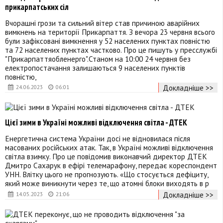
прикарпатських сіл
Вчорашні грози та сильний вітер став причиною аварійних
вимкнень на території Прикарпаття. З вечора 23 червня всього
були зафіксовані вимкнення у 52 населених пунктах повністю
та 72 населених пунктах частково. Про це пишуть у пресслужбі
"Прикарпаттяобленерго".Станом на 10:00 24 червня без
електропостачання залишаються 9 населених пунктів
повністю,
Докладніше >>
24.06.2023
06:01
Цієї зими в Україні можливі відключення світла - ДТЕК
Енергетична система України досі не відновилася після
масованих російських атак. Так, в Україні можливі відключення
світла взимку. Про це повідомив виконавчий директор ДТЕК
Дмитро Сахарук в ефірі телемарафону, передає кореспондент
УНН. Влітку цього не прогнозують. «Що стосується дефіциту,
який може виникнути через те, що атомні блоки виходять в р
Докладніше >>
14.05.2023
21:06