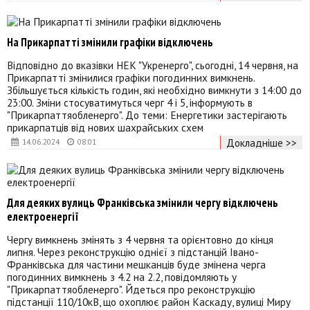
На Прикарпатті змінили графіки відключень
Відповідно до вказівки НЕК "Укренерго", сьогодні, 14 червня, на
Прикарпатті змінилися графіки погодинних вимкнень.
Збільшується кількість годин, які необхідно вимкнути з 14:00 до
23:00. Зміни стосуватимуться черг 4 і 5, інформують в
"Прикарпаттяобленерго". До теми: Енергетики застерігають
прикарпатців від нових шахрайських схем
Докладніше >>
14.06.2024
08:01
Для деяких вулиць Франківська змінили чергу відключень
електроенергії
Чергу вимкнень змінять з 4 червня та орієнтовно до кінця
липня. Через реконструкцію однієї з підстанцій Івано-
Франківська для частини мешканців буде змінена черга
погодинних вимкнень з 4.2 на 2.2, повідомляють у
"Прикарпаттяобленерго". Йдеться про реконструкцію
підстанції 110/10кВ, що охоплює район Каскаду, вулиці Миру