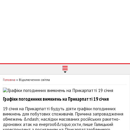
Головна
»
Відключення світла
Графіки погодинних вимкнень на Прикарпатті 19 січня
19 січня на Прикарпатті будуть діяти графіки погодинних
вимкнень для побутових споживачів. Причина запровадження
обмежень &ndash; наслідки масованих російських ракетно-
дронових атак на енергооб&rsquo;єкти, пише Галицький
кореспондент з посиланням на Прикарпаттяобленерго.