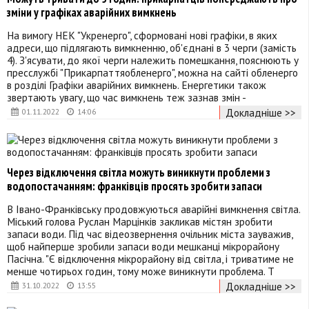
зміни у графіках аварійних вимкнень
На вимогу НЕК "Укренерго", сформовані нові графіки, в яких
адреси, що підлягають вимкненню, об'єднані в 3 черги (замість
4). З'ясувати, до якої черги належить помешкання, пояснюють у
пресслужбі "Прикарпаттяобленерго", можна на сайті обленерго
в розділі Графіки аварійних вимкнень. Енергетики також
звертають увагу, що час вимкнень теж зазнав змін -
Докладніше >>
01.11.2022
14:06
Через відключення світла можуть виникнути проблеми з
водопостачанням: франківців просять зробити запаси
В Івано-Франківську продовжуються аварійні вимкнення світла.
Міський голова Руслан Марцінків закликав містян зробити
запаси води. Під час відеозвернення очільник міста зауважив,
щоб найперше зробили запаси води мешканці мікрорайону
Пасічна. "Є відключення мікрорайону від світла, і триватиме не
менше чотирьох годин, тому може виникнути проблема. Т
Докладніше >>
31.10.2022
13:55