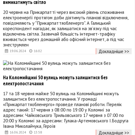
вимикатимуть світло
20 червня на Прикарпатті через високий рівень споживання
електроенергії протягом доби діятимуть планові відключення,
повідомляють у "Прикарпаттяобленерго". А Галицький
кореспондент нагадає, як залишатися на звʼязку під час
відключень світла. Зазвичай більшість інтернет-трафіку
вживається через домашній або офісний інтернет, а під час
знеструмлен
Докладніше >>
19.06.2024
16:02
На Коломийщині 50 вулиць можуть залишитися без
електропостачання
17 та 18 червня майже 50 вулиць на Коломийщині можуть
залишитися без електропостачання. У громаді
«Прикарпаттяобленерго» проведе планові роботи. Перелік
адрес такий: 17 червня з 08:00 по 19:00 у Коломиї за
адресами: Чайковського Трильовського 17 червня з 07:00 по
20:00 у Коломиї за адресами: Гулака-Артемовського І.Бодруга
Івана Миколайчука, Героїв
Докладніше >>
16.06.2024
13:58