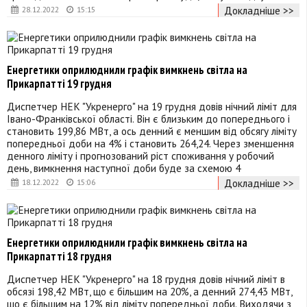
Докладніше >>
28.12.2022
15:15
Енергетики оприлюднили графік вимкнень світла на
Прикарпатті 19 грудня
Диспетчер НЕК "Укренерго" на 19 грудня довів нічний ліміт для
Івано-Франківської області. Він є близьким до попереднього і
становить 199,86 МВт, а ось денний є меншим від обсягу ліміту
попередньої доби на 4% і становить 264,24. Через зменшення
денного ліміту і прогнозований ріст споживання у робочий
день, вимкнення наступної доби буде за схемою 4
Докладніше >>
18.12.2022
15:06
Енергетики оприлюднили графік вимкнень світла на
Прикарпатті 18 грудня
Диспетчер НЕК "Укренерго" на 18 грудня довів нічний ліміт в
обсязі 198,42 МВт, що є більшим на 20%, а денний 274,43 МВт,
що є більшим на 12% від ліміту попередньої доби. Виходячи з