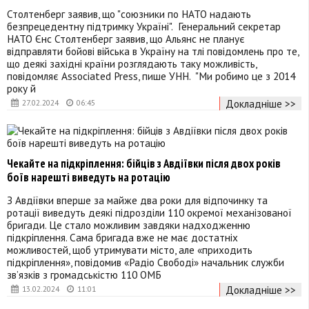
Столтенберг заявив, що "союзники по НАТО надають
безпрецедентну підтримку Україні". Генеральний секретар
НАТО Єнс Столтенберг заявив, що Альянс не планує
відправляти бойові війська в Україну на тлі повідомлень про те,
що деякі західні країни розглядають таку можливість,
повідомляє Associated Press, пише УНН. "Ми робимо це з 2014
року й
Докладніше >>
27.02.2024
06:45
Чекайте на підкріплення: бійців з Авдіївки після двох років
боїв нарешті виведуть на ротацію
З Авдіївки вперше за майже два роки для відпочинку та
ротації виведуть деякі підрозділи 110 окремої механізованої
бригади. Це стало можливим завдяки надходженню
підкріплення. Сама бригада вже не має достатніх
можливостей, щоб утримувати місто, але «приходить
підкріплення», повідомив «Радіо Свободі» начальник служби
зв’язків з громадськістю 110 ОМБ
Докладніше >>
13.02.2024
11:01