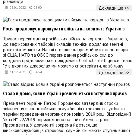
різновиди
Докладніше >>
08.01.2022
05:00
Росія продовжує нарощувати війська на кордоні з Україною
Триває перекидання російських військ на кордоні з Україною,
до зафіксованих таборів і складів техніки додалися зенітні
ракетні комплекси. На тлі оголошень про майбутні переговори
зі США, НАТО та ОБСЄ перекидання російських сил до
кордонів продовжується, повідомляє Conflict Intelligence Team.
"У відкритих джерелах ми можемо спостерігати, як збільшу
Докладніше >>
31.12.2021
04:54
Стало відомо, коли в Україні розпочнеться наступний призов
Президент України Петро Порошенко затвердив строки
звільнення в запас військовослужбовців строкової служби та
терміни проведення чергових призовів у 2019 році. Відповідний
Указ № 22/2019 оприлюднено на сайті Адміністрації
Президента. У документі зокрема йдеться, що
військовослужбовців строкової служби, які мають ступінь вищої