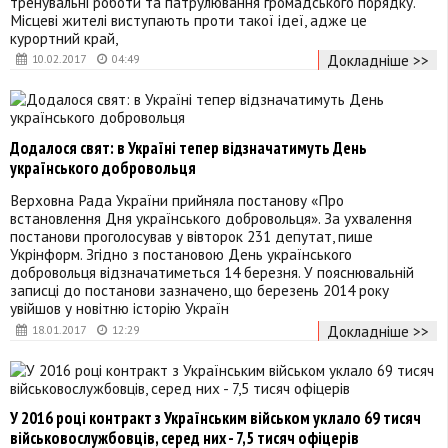
тренувальні роботи та патрулювання громадського порядку.
Місцеві жителі виступають проти такої ідеї, адже це
курортний край,
Докладніше >>
10.02.2017
04:49
Додалося свят: в Україні тепер відзначатимуть День
українського добровольця
Верховна Рада України прийняла постанову «Про
встановлення Дня українського добровольця». За ухвалення
постанови проголосував у вівторок 231 депутат, пише
Укрінформ. Згідно з постановою День українського
добровольця відзначатиметься 14 березня. У пояснювальній
записці до постанови зазначено, що березень 2014 року
увійшов у новітню історію Україн
Докладніше >>
18.01.2017
12:29
У 2016 році контракт з Українським військом уклало 69 тисяч
військовослужбовців, серед них - 7,5 тисяч офіцерів