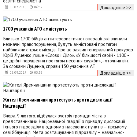
освіти спеціаліст а
Докладніше >>
05.02.2019
06:12
1700 учасників АТО амністують
Близько 1700 бійців антитерористичної операції, які вчинили
незначні правопорушення, будуть амністовані протягом
найближчих трьох місяців. Про це заявив генеральний прокурор
Юрій Луценко, пише «Слово і Діло». «У більшості своїй - 1100 -
це дрібні порушення протягом несення служби», - уточнив він.
За словами Луценка, справи 150 учасників АТ
Докладніше >>
05.09.2017
03:55
Жителі Яремчанщини протестують проти дислокації
Нацгвардії
Вчора, 9 лютого, відбулася зустріч громади міста з
представниками Національної гвардії з приводу дислокації
їхнього підрозділу в одному з населених пунктів – гірському
селі Яблуниця. Мета розташування підрозділу – навчально-