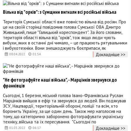
Вільна від "орків": з Сумщини вигнали всі російські війська
Територія Сумської області вже повністю вільна від росіян. Про
це на своїй сторінці повідомив голова Сумської ОВА Дмитро
Живицький, пише "Галицький кореспондент". За його словами,
територія області вільна від "орків", тож якщо люди чують
вибухи, яких в останні дні чимало, – це працюють рятувальники
і вибухотехніки. Вони знешкоджують боєприпаси, як
Докладніше >>
08.04.2022
01:54
"Не фотографуйте наші війська", - Марцінків звернувся до
франківців
Сьогодні, 1 березня, міський голова Івано-Франківська Руслан
Марцінків вийшов в ефір та звернувся до людей. Він подякував
ЗСУ, Нацгвардії, територіальній обороні, поліції та всім, хто
боронить Україну, за ще один день. Також мер наголосив на
тому, що категорично заборонено фотографувати українську
техніку, війська та їх пересування. "Сьогодні по
Докладніше >>
01.03.2022
06:17