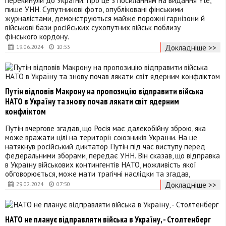
пише УНН. Супутникові фото, опубліковані фінськими
журналістами, демонструються майже порожні гарнізони й
військові бази російських сухопутних військ поблизу
фінського кордону.
Докладніше >>
19.06.2024
10:53
Путін відповів Макрону на пропозицію відправити війська
НАТО в Україну та знову почав лякати світ ядерним
конфліктом
Путін вчергове згадав, що Росія має далекобійну зброю, яка
може вражати цілі на території союзників України. На це
натякнув російський диктатор Путін під час виступу перед
федеральними зборами, передає УНН. Він сказав, що відправка
в Україну військових контингентів НАТО, можливість якої
обговорюється, може мати трагічні наслідки та згадав,
Докладніше >>
29.02.2024
07:50
НАТО не планує відправляти війська в Україну, - Столтенберг