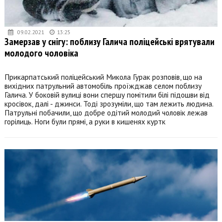
09.02.2021
13:25
Замерзав у снігу: поблизу Галича поліцейські врятували
молодого чоловіка
Прикарпатський поліцейський Микола Гурак розповів, що на
вихідних патрульний автомобіль проїжджав селом поблизу
Галича. У боковій вулиці вони спершу помітили білі підошви від
кросівок, далі - джинси. Тоді зрозуміли, що там лежить людина.
Патрульні побачили, що добре одітий молодий чоловік лежав
горілиць. Ноги були прямі, а руки в кишенях куртк