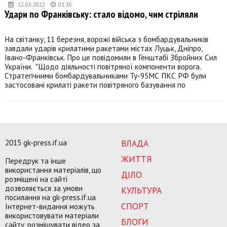
12.03.2022
01:35
Удари по Франківську: стало відомо, чим стріляли
На світанку, 11 березня, ворожі війська з бомбардувальників
завдали ударів крилатими ракетами містах Луцьк, Дніпро,
Івано-Франківськ. Про це повідомили в Генштабі Збройних Сил
України. "Щодо діяльності повітряної компоненти ворога.
Стратегічними бомбардувальниками Ту-95МС ПКС РФ були
застосовані крилаті ракети повітряного базування по
2015 gk-press.if.ua
ВЛАДА
ЖИТТЯ
Передрук та інше
використання матеріалів, що
ДІЛО
розміщені на сайті
дозволяється за умови
КУЛЬТУРА
посилання на gk-press.if.ua
СПОРТ
Інтернет-видання можуть
використовувати матеріали
БЛОГИ
сайту, розміщувати відео за