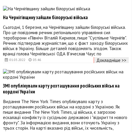
На Чернігівщину зайшли білоруські війська
Сьогодні, 1 березня, на Чернігівщину зайшли білоруські війська.
Про це повідомив речник регіонального управління сил
тероборони «Північ» Віталій Кирилов, пише "Суспільне Чернігів".
Речник підтвердив журналістам, що є факт заходу білоруських
військ в Україну. Більше деталей повідомлять згодом. Також
вранці голова Чернігівської ОДА В'ячеслав Чаус по
Докладніше >>
01.03.2022
05:46
ЗМІ опублікували карту розташування російських військ на
кордоні України
Видання The New York Times опублікувало карту з
розташуванням російських військ на кордоні з Україною. Як
пише видання The New York Times, ці війська, є загрозою
ескалації конфлікту із сусідньою державою і "відкриття нового
фронту". За інформацією видання, вони оточують Україну з
трьох сторін. На карті вказано рід військ, їх чисельність,