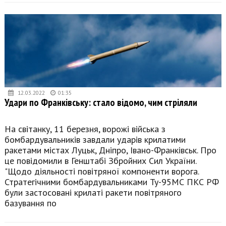
12.03.2022
01:35
Удари по Франківську: стало відомо, чим стріляли
На світанку, 11 березня, ворожі війська з
бомбардувальників завдали ударів крилатими
ракетами містах Луцьк, Дніпро, Івано-Франківськ. Про
це повідомили в Генштабі Збройних Сил України.
"Щодо діяльності повітряної компоненти ворога.
Стратегічними бомбардувальниками Ту-95МС ПКС РФ
були застосовані крилаті ракети повітряного
базування по