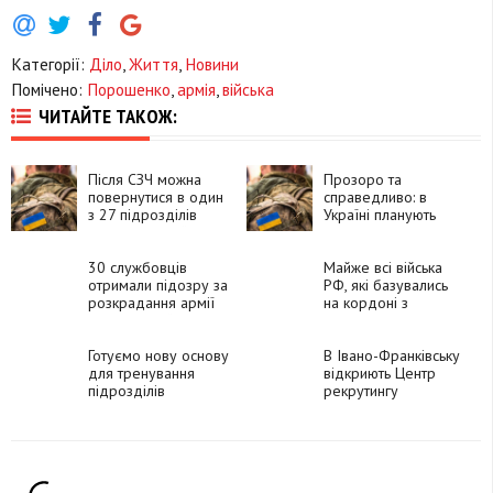
Категорії:
Діло
,
Життя
,
Новини
Помічено:
Порошенко
,
армія
,
війська
ЧИТАЙТЕ ТАКОЖ:
Після СЗЧ можна
Прозоро та
повернутися в один
справедливо: в
з 27 підрозділів
Україні планують
Сухопутних військ
провести аудит ТЦК
та поліції для
30 службовців
можливої ротації на
Майже всі війська
отримали підозру за
фронт
РФ, які базувались
розкрадання армії
на кордоні з
на 138 мільйонів
Фінляндією,
гривень. Серед них
перекинули на війну
є прикарпатці
Готуємо нову основу
в Україну
В Івано-Франківську
для тренування
відкриють Центр
підрозділів
рекрутингу
української армії:
української армії
Зеленський про
домовленості з
Макроном