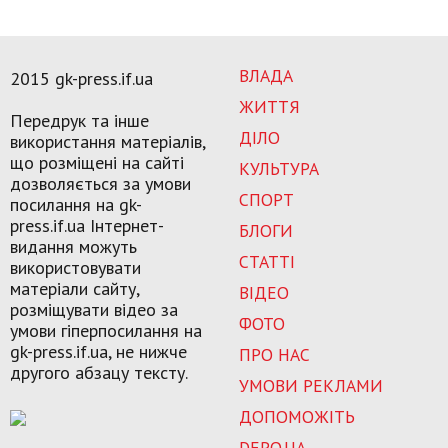
ВЛАДА
2015 gk-press.if.ua
ЖИТТЯ
Передрук та інше
ДІЛО
використання матеріалів,
що розміщені на сайті
КУЛЬТУРА
дозволяється за умови
СПОРТ
посилання на gk-
press.if.ua Інтернет-
БЛОГИ
видання можуть
СТАТТІ
використовувати
матеріали сайту,
ВІДЕО
розміщувати відео за
ФОТО
умови гіперпосилання на
gk-press.if.ua, не нижче
ПРО НАС
другого абзацу тексту.
УМОВИ РЕКЛАМИ
ДОПОМОЖІТЬ
DEPO.UA