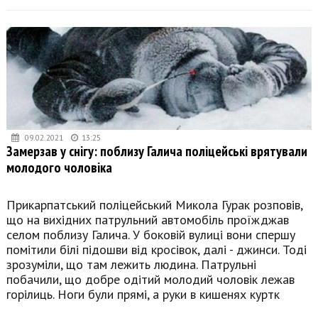
09.02.2021
13:25
Замерзав у снігу: поблизу Галича поліцейські врятували
молодого чоловіка
Прикарпатський поліцейський Микола Гурак розповів,
що на вихідних патрульний автомобіль проїжджав
селом поблизу Галича. У боковій вулиці вони спершу
помітили білі підошви від кросівок, далі - джинси. Тоді
зрозуміли, що там лежить людина. Патрульні
побачили, що добре одітий молодий чоловік лежав
горілиць. Ноги були прямі, а руки в кишенях куртк