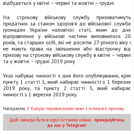
відбудеться у квітні – червні та жовтні – грудні.
На строкову військову службу призиватимуть
придатних за станом здоров’я до військової служби
громадян України чоловічої статі, яким до дня
відправлення у військові частини виповнилося 20
років, та старших осіб, які не досягли 27-річного віку і
не мають права на звільнення або відстрочку від
призову на строкову військову службу в квітні – червні
та у жовтні – грудні 2019 року.
Указ набуває чинності з дня його опублікування, крім
пункту 1 статті 3, який набирає чинності з 1 березня
2019 року, та пункту 2 статті 3, який набирає
чинності з 1 вересня 2019 року.
Нагадаємо.
У Калуші перевиконали план з осіннього призову
Щоб завжди бути в курсі останніх новин -
приєднуйтесь
до нас у Telegram
!