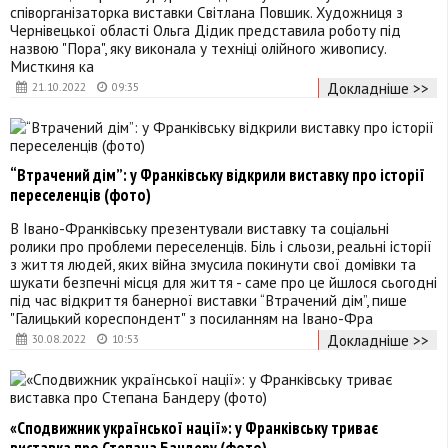
співорганізаторка виставки Світлана Повшик. Художниця з
Чернівецької області Ольга Дідик представила роботу під
назвою "Пора", яку виконала у техніці олійного живопису.
Мисткиня ка
Докладніше >>
21.10.2022
09:35
“Втрачений дім”: у Франківську відкрили виставку про історії
переселенців (фото)
В Івано-Франківську презентували виставку та соціальні
ролики про проблеми переселенців. Біль і сльози, реальні історії
з життя людей, яких війна змусила покинути свої домівки та
шукати безпечні місця для життя - саме про це йшлося сьогодні
під час відкриття банерної виставки “Втрачений дім”, пише
"Галицький кореспондент" з посиланням на Івано-Фра
Докладніше >>
30.08.2022
10:53
«Сподвижник української нації»: у Франківську триває
виставка про Степана Бандеру (фото)