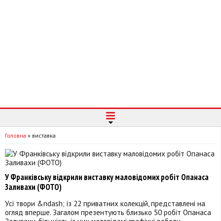
Головна
»
виставка
У Франківську відкрили виставку маловідомих робіт Опанаса
Заливахи (ФОТО)
Усі твори &ndash; із 22 приватних колекцій, представлені на
огляд вперше. Загалом презентують близько 50 робіт Опанаса
Заливахи, більшість із них маловідомі графічні роботи,