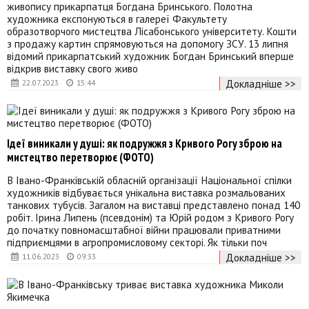
живопису прикарпатця Богдана Бринського. Полотна
художника експонуються в галереї Факультету
образотворчого мистецтва Лісабонського університету. Кошти
з продажу картин спрямовуються на допомогу ЗСУ. 13 липня
відомий прикарпатський художник Богдан Бринський вперше
відкрив виставку свого живо
Докладніше >>
22.07.2023
15:44
Ідеї виникали у душі: як подружжя з Кривого Рогу зброю на
мистецтво перетворює (ФОТО)
В Івано-Франківській обласній організації Національної спілки
художників відбувається унікальна виставка розмальованих
танкових тубусів. Загалом на виставці представлено понад 140
робіт. Ірина Липень (псевдонім) та Юрій родом з Кривого Рогу
до початку повномасштабної війни працювали приватними
підприємцями в агропромисловому секторі. Як тільки поч
Докладніше >>
11.06.2023
09:33