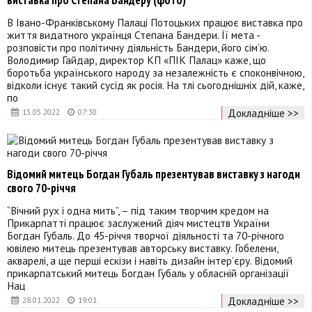
В Івано-Франківському Палаці Потоцьких працює виставка про
життя видатного українця Степана Бандери. Її мета -
розповісти про політичну діяльність Бандери, його сім‘ю.
Володимир Гайдар, директор КП «ПІК Палац» каже, що
боротьба українського народу за незалежність є споконвічною,
відколи існує такий сусід як росія. На тлі сьогоднішніх дій, каже,
по
Докладніше >>
13.05.2022
07:30
Відомий митець Богдан Губаль презентував виставку з нагоди
свого 70-річчя
“Вічний рух і одна мить”, – під таким творчим кредом на
Прикарпатті працює заслужений діяч мистецтв України
Богдан Губаль. До 45-річчя творчої діяльності та 70-річного
ювілею митець презентував авторську виставку. Гобелени,
акварелі, а ще перші ескізи і навіть дизайн інтер’єру. Відомий
прикарпатський митець Богдан Губаль у обласній організації
Нац
Докладніше >>
28.01.2022
19:01