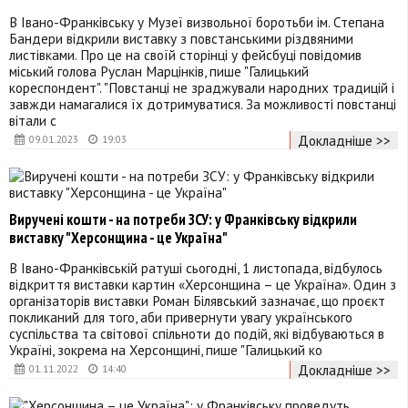
В Івано-Франківську у Музеї визвольної боротьби ім. Степана
Бандери відкрили виставку з повстанськими різдвяними
листівками. Про це на своїй сторінці у фейсбуці повідомив
міський голова Руслан Марцінків, пише "Галицький
кореспондент". "Повстанці не зраджували народних традицій і
завжди намагалися їх дотримуватися. За можливості повстанці
вітали с
Докладніше >>
09.01.2023
19:03
Виручені кошти - на потреби ЗСУ: у Франківську відкрили
виставку "Херсонщина - це Україна"
В Івано-Франківській ратуші сьогодні, 1 листопада, відбулось
відкриття виставки картин «Херсонщина – це Україна». Один з
організаторів виставки Роман Білявський зазначає, що проєкт
покликаний для того, аби привернути увагу українського
суспільства та світової спільноти до подій, які відбуваються в
Україні, зокрема на Херсонщині, пише "Галицький ко
Докладніше >>
01.11.2022
14:40