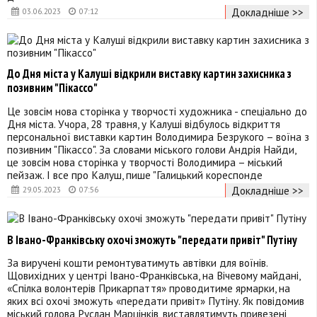
Докладніше >>
03.06.2023
07:12
До Дня міста у Калуші відкрили виставку картин захисника з
позивним "Пікассо"
Це зовсім нова сторінка у творчості художника - спеціально до
Дня міста. Учора, 28 травня, у Калуші відбулось відкриття
персональної виставки картин Володимира Безрукого – воїна з
позивним "Пікассо". За словами міського голови Андрія Найди,
це зовсім нова сторінка у творчості Володимира – міський
пейзаж. І все про Калуш, пише "Галицький кореспонде
Докладніше >>
29.05.2023
07:56
В Івано-Франківську охочі зможуть "передати привіт" Путіну
За виручені кошти ремонтуватимуть автівки для воїнів.
Щовихідних у центрі Івано-Франківська, на Вічевому майдані,
«Спілка волонтерів Прикарпаття» проводитиме ярмарки, на
яких всі охочі зможуть «передати привіт» Путіну. Як повідомив
міський голова Руслан Марцінків, виставлятимуть привезені