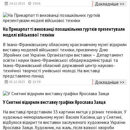
Докладніше >>
24.12.2023
19:06
На Прикарпатті вихованці позашкільних гуртків презентували
моделі військової техніки
В Івано-Франківському обласному краєзнавчому музеї відкрили
виставку моделей військової техніки, присвячену Дню
Збройних сил України. Організатори виставки – Департамент
освіти і науки Івано-Франківської облдержадміністрації та
Івано-Франківський обласний державний центр науково-
технічної творчості учнівської молоді. На виставці
представлено понад
Докладніше >>
05.12.2023
13:39
У Снятині відкрили виставку графіки Ярослава Заяця
На виставці представили 33 картини митця у різних техніках. У
художньо-меморіальному музеї Василя Касіяна, що у Снятині,
відбулося відкриття виставки заслуженого художника України
Ярослава Заяця. Художник, на жаль, після важкої хвороби