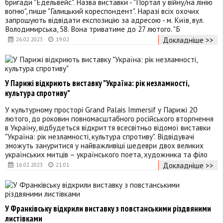
бригади "Едельвейс". Назва виставки - "Портал у війну/на лінію
вогню", пише "Галицький кореспондент". Наразі всіх охочих
запрошують відвідати експозицію за адресою - м. Київ, вул.
Володимирська, 58. Вона триватиме до 27 лютого. "Б
Докладніше >>
26.02.2023
19:02
У Парижі відкриють виставку "Україна: рік незламності,
культура спротиву"
У культурному просторі Grand Palais Immersif у Парижі 20
лютого, до роковин повномасштабного російського вторгнення
в Україну, відбудеться відкриття всесвітньо відомої виставки
"Україна: рік незламності, культура спротиву". Відвідувачі
зможуть зануритися у найважливіші шедеври двох великих
українських митців – українського поета, художника та філо
Докладніше >>
16.02.2023
21:01
У Франківську відкрили виставку з повстанськими різдвяними
листівками