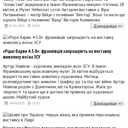
"Азовсталі", відкрилася в Івано-Франківську минулої п’ятниці, 28
квітня, в Музеї Небесної сотні. Автором виставки є Віра
Литвиненко – матір бійця з позивним "Вектор". Вона та мати ще
одного бійця з позивним "Вахр" Вікторія Колмикова
Докладніше >>
01.05.2023
19:04
«Рідні барви 4.5.0»: франківців запрошують на виставку
живопису воїна ЗСУ
Артур Новіков - художник, викладач, воїн ЗСУ. В Івано-
Франківському краєзнавчому музеї 26 квітня відбудеться
відкриття виставки живопису художника. Митець
розповідатиме про живопис і графіку до та під час війни. Артур
Новіков родом з Донеччини, міста Краматорськ. Жага до
творчості та краси ще в дитинстві привела до художньої
школи. Майбутній худож
Докладніше >>
24.04.2023
15:03