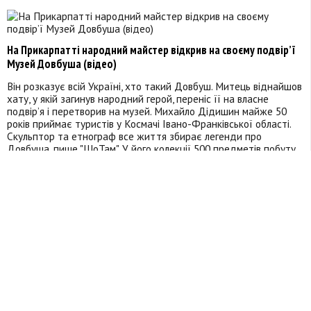
На Прикарпатті народний майстер відкрив на своєму подвір’ї
Музей Довбуша (відео)
Він розказує всій Україні, хто такий Довбуш. Митець віднайшов
хату, у якій загинув народний герой, переніс її на власне
подвір’я і перетворив на музей. Михайло Дідишин майже 50
років приймає туристів у Космачі Івано-Франківської області.
Скульптор та етнограф все життя збирає легенди про
Довбуша, пише "ШоТам". У його колекції 500 предметів побуту.
Докладніше >>
26.01.2022
11:59
У Франківську презентували "Намолене небо" (фото)
Мистецький проєкт "Намолене небо", який презентували 20
січня в музеї мистецтв Прикарпаття, започаткував голова
благодійної організації "Карпатський мистецький фонд" Ігор
Іванків разом із художниками з різних областей України. Митці
в різних техніках і в різній релігійній, духовній тематиці
оформили дощечки з гонти, яку зняли зі старовинної церкви