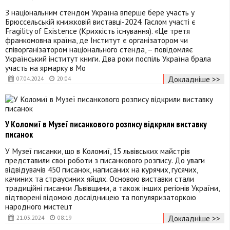
З національним стендом Україна вперше бере участь у
Брюссельській книжковій виставці-2024. Гаслом участі є
Fragility of Existence (Крихкість існування). «Це третя
франкомовна країна, де Інститут є організатором чи
співорганізатором національного стенда, – повідомляє
Український інститут книги. Два роки поспіль Україна брала
участь на ярмарку в Мо
Докладніше >>
07.04.2024
20:04
У Коломиї в Музеї писанкового розпису відкрили виставку
писанок
У Музеї писанки, що в Коломиї, 15 львівських майстрів
представили свої роботи з писанкового розпису. До уваги
відвідувачів 450 писанок, написаних на курячих, гусячих,
качиних та страусиних яйцях. Основою виставки стали
традиційні писанки Львівщини, а також інших регіонів України,
відтворені відомою дослідницею та популяризаторкою
народного мистецт
Докладніше >>
21.03.2024
08:19