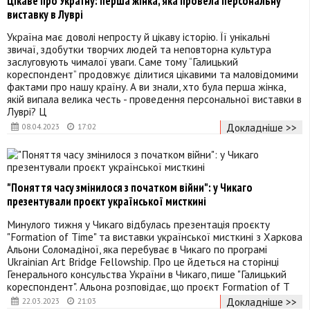
Цікаве про Україну: перша жінка, яка провела персональну
виставку в Луврі
Україна має доволі непросту й цікаву історію. Її унікальні
звичаї, здобутки творчих людей та неповторна культура
заслуговують чималої уваги. Саме тому “Галицький
кореспондент” продовжує ділитися цікавими та маловідомими
фактами про нашу країну. А ви знали, хто була перша жінка,
якій випала велика честь - проведення персональної виставки в
Луврі? Ц
Докладніше >>
08.04.2023
17:02
"Поняття часу змінилося з початком війни": у Чикаго
презентували проєкт української мисткині
Минулого тижня у Чикаго відбулась презентація проєкту
"Formation of Time" та виставки української мисткині з Харкова
Альони Соломадіної, яка перебуває в Чикаго по програмі
Ukrainian Art Bridge Fellowship. Про це йдеться на сторінці
Генерального консульства України в Чикаго, пише "Галицький
кореспондент". Альона розповідає, що проєкт Formation of T
Докладніше >>
22.03.2023
21:03