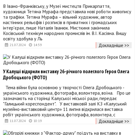
В Івано-Франківську, у Музеї мистецтв Прикарпаття,
художниця Тетяна Мурафа представила нові роботи живопису
та графіки. Тетяна Мурафа – вільний художник, автор
настінних рельєфів і розписів в приватних і громадських
інтер'єрах, пише Наталія Іванюк. Мисткиня закінчила
Косівський технікум народних промислів ім. В.І. Касіяна. Вищу
освіту здобула у Ль
Докладніше >>
21.07.2024
14:59
У Калуші відкрили виставку 26-річного полеглого Героя Олега
Дробоцького (ФОТО)
Тема війни була основною у творчості Олега Дробоцького -
українського художника, фотографа, волонтера, воїна. Про це
зазначають на сторінці Калуської міської ради, передає
"Галицький кореспондент". У виставковій залі КЗ «Калуський
музейно-виставковий центр» 11 липня відкрилася виставка
робіт українського художника, фотографа, волонтера, с
Докладніше >>
11.07.2024
10:19