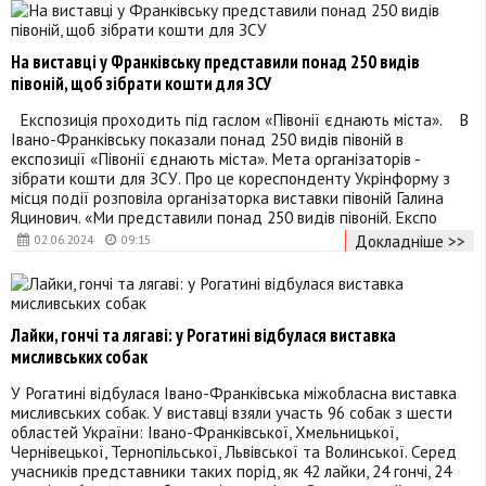
На виставці у Франківську представили понад 250 видів
півоній, щоб зібрати кошти для ЗСУ
Експозиція проходить під гаслом «Півонії єднають міста». В
Івано-Франківську показали понад 250 видів півоній в
експозиції «Півонії єднають міста». Мета організаторів -
зібрати кошти для ЗСУ. Про це кореспонденту Укрінформу з
місця події розповіла організаторка виставки півоній Галина
Яцинович. «Ми представили понад 250 видів півоній. Експо
Докладніше >>
02.06.2024
09:15
Лайки, гончі та лягаві: у Рогатині відбулася виставка
мисливських собак
У Рогатині відбулася Івано-Франківська міжобласна виставка
мисливських собак. У виставці взяли участь 96 собак з шести
областей України: Івано-Франківської, Хмельницької,
Чернівецької, Тернопільської, Львівської та Волинської. Серед
учасників представники таких порід, як 42 лайки, 24 гончі, 24