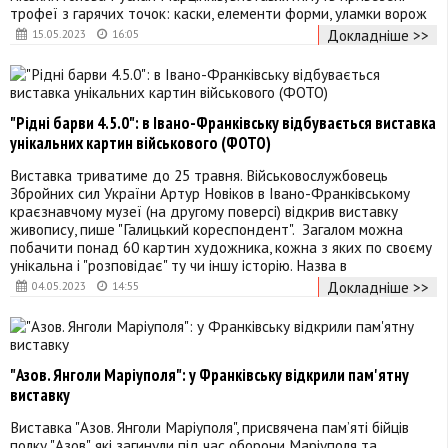
трофеї з гарячих точок: каски, елементи форми, уламки ворож
Докладніше >>
15.05.2023
16:05
"Рідні барви 4.5.0": в Івано-Франківську відбувається виставка
унікальних картин військового (ФОТО)
Виставка триватиме до 25 травня. Військовослужбовець
Збройних сил України Артур Новіков в Івано-Франківському
краєзнавчому музеї (на другому поверсі) відкрив виставку
живопису, пише "Галицький кореспондент". Загалом можна
побачити понад 60 картин художника, кожна з яких по своєму
унікальна і "розповідає" ту чи іншу історію. Назва в
Докладніше >>
04.05.2023
14:55
"Азов. Янголи Маріуполя": у Франківську відкрили пам'ятну
виставку
Виставка "Азов. Янголи Маріуполя", присвячена пам’яті бійців
полку "Азов", які загинули під час оборони Маріуполя та