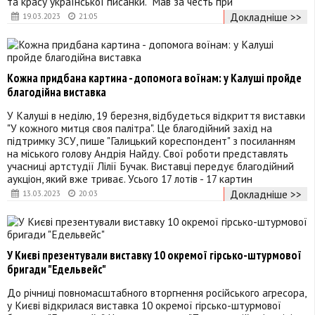
та красу української писанки. "Мав за честь при
Докладніше >>
19.03.2023
21:05
Кожна придбана картина - допомога воїнам: у Калуші пройде
благодійна виставка
У Калуші в неділю, 19 березня, відбудеться відкриття виставки
"У кожного митця своя палітра". Це благодійний захід на
підтримку ЗСУ, пише "Галицький кореспондент" з посиланням
на міського голову Андрія Найду. Свої роботи представлять
учасниці артстудії Лілії Бучак. Виставці передує благодійний
аукціон, який вже триває. Усього 17 лотів - 17 картин
Докладніше >>
13.03.2023
20:03
У Києві презентували виставку 10 окремої гірсько-штурмової
бригади "Едельвейс"
До річниці повномасштабного вторгнення російського агресора,
у Києві відкрилася виставка 10 окремої гірсько-штурмової