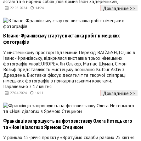
лягаві та 6 норних собак, повідомив Іван Задерецький,
Докладніше >>
22.05.2024
14:24
В Івано-Франківську стартує виставка робіт німецьких
фотографів
У мистецькому просторі Підземний Перехід ВАҐАБУНДО, що в
Івано-Франківську, відкрилася виставка трьох німецьких
фотографів «новEUROPE». Ян Олькер, Матіас Шуман, Сімон
Вольф представляють мистецьку асоціацію Kultur Aktiv з
Дрездена. Виставка фіксує десятиліття творчої співпраці
німецьких фотографів з прикарпатськими колегами.
Паралельно з 12 квітня
Докладніше >>
27.04.2024
16:11
Франківців запрошують на фотовиставку Олега Нетецького
та «Нові діалоги» з Яремою Стециком
У рамках 15-річчя проєкту «Врятуймо скарби разом» 25 квітня