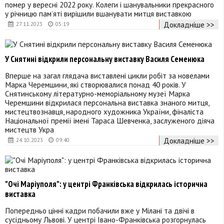
помер у вересні 2022 року. Колеги і шанувальники прекрасного
у річницю пам’яті вирішили вшанувати митця виставкою
Докладніше >>
27.11.2023
05:19
У Снятині відкрили персональну виставку Василя Семенюка
Вперше на загал глядача виставлені цикли робіт за новелами
Марка Черемшини, які створювалися понад 40 років. У
Снятинському літературно-меморіальному музеї Марка
Черемшини відкрилася персональна виставка знаного митця,
мистецтвознавця, народного художника України, фіналіста
Національної премії імені Тараса Шевченка, заслуженого діяча
мистецтв Укра
Докладніше >>
24.10.2023
09:40
"Очі Маріуполя": у центрі Франківська відкрилась історична
виставка
Попередньо цінні кадри побачили вже у Мілані та двічі в
сусідньому Львові. У центрі Івано-Франківська розгорнулась