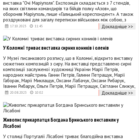
виставка "Очі Маріуполя". Експозиція складається з 7 стендів,
на яких світлини командирів та бійців полку «Азов», що
обороняв Маріуполь, пише «Галицький кореспондент». А також
роздруковані для загалу переписки військових між собою, з
Докладніше >>
17.10.2023
11:45
У Коломиї триває виставка сирних коників і оленів
У Музеї писанкового розпису, що в Коломиї, відкрито виставку
сюжетних композицій з сиру. На виставці представлено сирні
композиції заслуженої художниці України Марії Петрів,
народних майстринь Ганни Петрів, Галини Петращук, Марії
Габорак, Марії Миклащук, Оксани Лабачук, Оксани Рибарук,
Іванни Рибарук, Ольги Петрів, Марії Петращук, Світлани Слижук,
Докладніше >>
20.08.2023
10:02
Живопис прикарпатця Богдана Бринського виставили у
Лісабоні
У столиці Португалії Лісабоні триває благодійна виставка