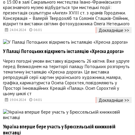
о 15:00 в залі Сакрального мистецтва Івано-Франківського
краєзнавчого музею відбудеться три мистецькі події:
презентація скульптури «Ангел» XVIII ст. з храмів Городенки.
Консервація – Валерій Твердохліб та Соломія Сташків-Олійник,
відкриття виставки світлин фотохудожника Олега Нетецького
Докладніше >>
24.04.2024
06:01
У Палаці Потоцьких відкриють інсталяцію «Хресна дорога»
Через погодні умови виставку відкриють 26 квітня. Вже удруге
перед Великоднем на території палацу Потоцьких розгорнуть
тематичну інсталяцію «Хресна дорога». Це виставка
репродукцій серії картин українського художника, маляра,
графіка, карикатуриста Осипа Сорохтея, повідомляють у
Просторі Інноваційних Креацій «Палац». Осип Сорохтей у
цьому циклі ст
Докладніше >>
19.04.2024
04:01
Україна вперше бере участь у Брюссельській книжковій
виставці