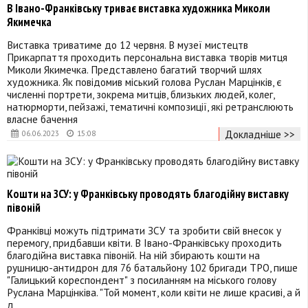
В Івано-Франківську триває виставка художника Миколи
Якимечка
Виставка триватиме до 12 червня. В музеї мистецтв
Прикарпаття проходить персональна виставка творів митця
Миколи Якимечка. Представлено багатий творчий шлях
художника. Як повідомив міський голова Руслан Марцінків, є
численні портрети, зокрема митців, близьких людей, колег,
натюрморти, пейзажі, тематичні композиції, які ретранслюють
власне бачення
Докладніше >>
06.06.2023
15:08
Кошти на ЗСУ: у Франківську проводять благодійну виставку
півоній
Франківці можуть підтримати ЗСУ та зробити свій внесок у
перемогу, придбавши квіти. В Івано-Франківську проходить
благодійна виставка півоній. На ній збирають кошти на
рушницю-антидрон для 76 батальйону 102 бригади ТРО, пише
"Галицький кореспондент" з посиланням на міського голову
Руслана Марцінківа. "Той момент, коли квіти не лише красиві, а й
д