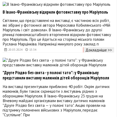
В Івано-Франківську відкрили фотовиставку про Маріуполь
Світлини, що представлені на виставці, є частиною всіх робіт,
які зібрані у фотокнизі автора Мирослава Кобилянського «Мій
Маріуполь і світ довкола». В Івано-Франківську до другої
річниці повномасштабного вторгнення відкрили фотовиставку
про Маріуполь. Про це йдеться на сторінці міського голови
Руслана Марцінківа. Наприкінці минулого року заклад п
Докладніше >>
20.03.2024
15:34
"Друге Різдво без свята - у полоні тато": у Франківську
представили виставку малюнків дітей оборонців Маріуполя
На виставці презентували приблизно 40 робіт. Окрім дитячих
малюнків, були також скриншоти з листувань рідних з
оборонцями Маріуполя. В Івано-Франківську 23 грудня на
Вічевому майдані організували виставку дитячих малюнків
"Друге Різдво без свята — у полоні тато". Акцію провели на
підтримку полонених військових з Маріуполя, передає
"Суспільне". При