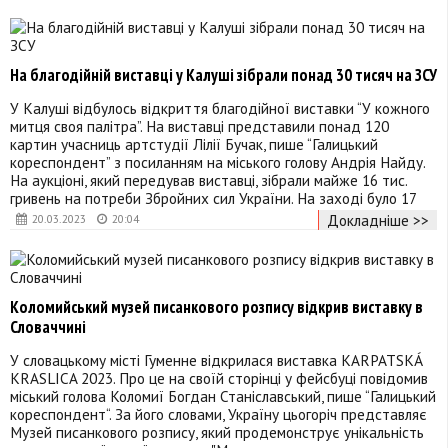
На благодійній виставці у Калуші зібрали понад 30 тисяч на ЗСУ
У Калуші відбулось відкриття благодійної виставки “У кожного
митця своя палітра”. На виставці представили понад 120
картин учасниць артстудії Лілії Бучак, пише “Галицький
кореспондент” з посиланням на міського голову Андрія Найду.
На аукціоні, який передував виставці, зібрали майже 16 тис.
гривень на потреби Збройних сил України. На заході було 17
Докладніше >>
20.03.2023
20:04
Коломийський музей писанкового розпису відкрив виставку в
Словаччині
У словацькому місті Гуменне відкрилася виставка KARPATSKÁ
KRASLICA 2023. Про це на своїй сторінці у фейсбуці повідомив
міський голова Коломиї Богдан Станіславський, пише “Галицький
кореспондент“. За його словами, Україну цьогоріч представляє
Музей писанкового розпису, який продемонструє унікальність