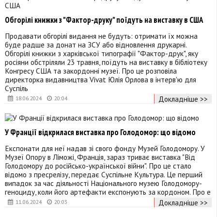
Обгорілі книжки з "Фактор-друку" поїдуть на виставку в США
Продавати обгорілі видання не будуть: отримати їх можна
буде радше за донат на ЗСУ або відновлення друкарні.
Обгорілі книжки з харківської типографії "Фактор-друк", яку
росіяни обстріляли 23 травня, поїдуть на виставку в бібліотеку
Конгресу США та закордонні музеї. Про це розповіла
директорка видавництва Vivat Юлія Орлова в інтерв'ю для
Суспіль
Докладніше >>
18.06.2024
20:04
У Франції відкрилася виставка про Голодомор: що відомо
Експонати для неї надав зі свого фонду Музей Голодомору. У
Музеї Опору в Ліможі, Франція, зараз триває виставка "Від
Голодомору до російсько-української війни". Про це стало
відомо з пресрелізу, передає Суспільне Культура. Це перший
випадок за час діяльності Національного музею Голодомору-
геноциду, коли його артефакти експонують за кордоном. Про е
Докладніше >>
11.06.2024
20:03