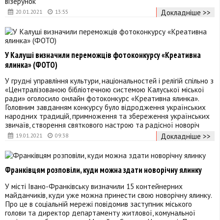
візерунок
Докладніше >>
20.01.2021
13:55
У Калуші визначили переможців фотоконкурсу «Креативна
ялинка» (ФОТО)
У грудні управління культури, національностей і релігій спільно з
«Централізованою бібліотечною системою Калуської міської
ради» оголосило онлайн фотоконкурс «Креативна ялинка».
Головним завданням конкурсу було відродження українських
народних традицій, примноження та збереження українських
звичаїв, створення святкового настрою та радісної новоріч
Докладніше >>
19.01.2021
09:38
Франківцям розповіли, куди можна здати новорічну ялинку
У місті Івано-Франківську визначили 15 контейнерних
майданчиків, куди уже можна принести свою новорічну ялинку.
Про це в соціальній мережі повідомив заступник міського
голови та директор департаменту житлової, комунальної