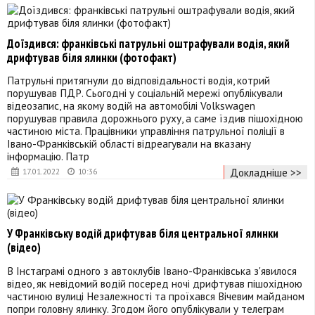
Доїздився: франківські патрульні оштрафували водія, який
дрифтував біля ялинки (фотофакт)
Патрульні притягнули до відповідальності водія, котрий
порушував ПДР. Сьогодні у соціальній мережі опублікували
відеозапис, на якому водій на автомобілі Volkswagen
порушував правила дорожнього руху, а саме їздив пішохідною
частиною міста. Працівники управління патрульної поліції в
Івано-Франківській області відреагували на вказану
інформацію. Патр
Докладніше >>
17.01.2022
10:36
У Франківську водій дрифтував біля центральної ялинки
(відео)
В Інстаграмі одного з автоклубів Івано-Франківська з'явилося
відео, як невідомий водій посеред ночі дрифтував пішохідною
частиною вулиці Незалежності та проїхався Вічевим майданом
попри головну ялинку. Згодом його опублікували у телеграм