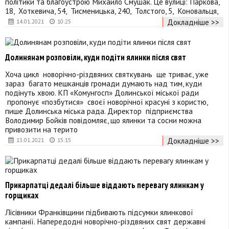
політики та благоустрою Михайло Смушак. Це вулиці: Паркова,
18, Хоткевича, 54, Тисменицька, 240, Толстого, 5, Коновальця,
Докладніше >>
14.01.2021
10:25
Долинянам розповіли, куди подіти ялинки після свят
Хоча цикл новорічно-різдвяних святкувань ще триває, уже
зараз багато мешканців громади думають над тим, куди
подінуть хвою. КП «Комунгосп» Долинської міської ради
пропонує «позбутися» своєї новорічної красуні з користю,
пише Долинська міська рада. Директор підприємства
Володимир Бойків повідомляє, що ялинки та сосни можна
привозити на терито
Докладніше >>
13.01.2021
15:15
Прикарпатці дедалі більше віддають перевагу ялинкам у
горщиках
Лісівники Франківщини підбивають підсумки ялинкової
кампанії. Напередодні новорічно-різдвяних свят державні