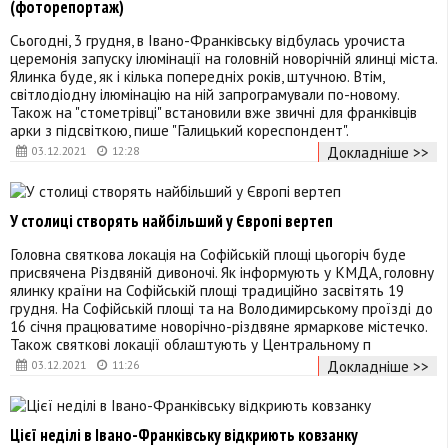
(фоторепортаж)
Сьогодні, 3 грудня, в Івано-Франківську відбулась урочиста
церемонія запуску ілюмінації на головній новорічній ялинці міста.
Ялинка буде, як і кілька попередніх років, штучною. Втім,
світлодіодну ілюмінацію на ній запрограмували по-новому.
Також на "стометрівці" встановили вже звичні для франківців
арки з підсвіткою, пише "Галицький кореспондент".
Докладніше >>
03.12.2021
12:28
У столиці створять найбільший у Європі вертеп
Головна святкова локація на Софійській площі цьогоріч буде
присвячена Різдвяній дивоночі. Як інформують у КМДА, головну
ялинку країни на Софійській площі традиційно засвітять 19
грудня. На Софійській площі та на Володимирському проїзді до
16 січня працюватиме новорічно-різдвяне ярмаркове містечко.
Також святкові локації облаштують у Центральному п
Докладніше >>
03.12.2021
11:26
Цієї неділі в Івано-Франківську відкриють ковзанку