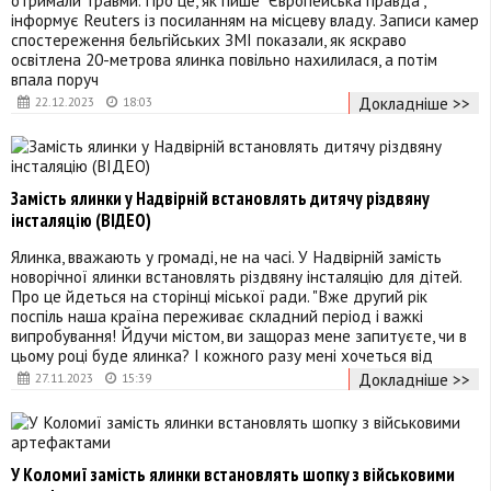
інформує Reuters із посиланням на місцеву владу. Записи камер
спостереження бельгійських ЗМІ показали, як яскраво
освітлена 20-метрова ялинка повільно нахилилася, а потім
впала поруч
Докладніше >>
22.12.2023
18:03
Замість ялинки у Надвірній встановлять дитячу різдвяну
інсталяцію (ВІДЕО)
Ялинка, вважають у громаді, не на часі. У Надвірній замість
новорічної ялинки встановлять різдвяну інсталяцію для дітей.
Про це йдеться на сторінці міської ради. "Вже другий рік
поспіль наша країна переживає складний період і важкі
випробування! Йдучи містом, ви защораз мене запитуєте, чи в
цьому році буде ялинка? І кожного разу мені хочеться від
Докладніше >>
27.11.2023
15:39
У Коломиї замість ялинки встановлять шопку з військовими