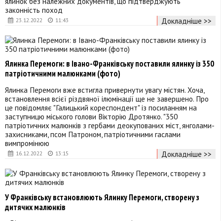
ялинок без належних документів, що підтверджують
законність поход
Докладніше >>
23.12.2022
11:43
Ялинка Перемоги: в Івано-Франківську поставили ялинку із 350
патріотичними малюнками (фото)
Ялинка Перемоги вже встигла привернути увагу містян. Хоча,
встановлення всієї різдвяної ілюмінації ще не завершено. Про
це повідомляє "Галицький кореспондент" із посиланням на
заступницю міського голови Вікторію Дротянко. "350
патріотичних малюнків з гербами деокупованих міст, янголами-
захисниками, псом Патроном, патріотичними гаслами
вимпромінюю
Докладніше >>
16.12.2022
13:15
У Франківську встановлюють Ялинку Перемоги, створену з
дитячих малюнків