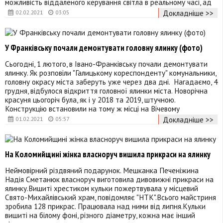
можливість віддаленого керування світла в реальному часі, ад
Докладніше >>
02.02.2021
03:05
У Франківську почали демонтувати головну ялинку (фото)
Сьогодні, 1 лютого, в Івано-Франківську почали демонтувати
ялинку. Як розповіли "Галицькому кореспонденту" комунальники,
головну окрасу міста заберуть уже через два дні. Нагадаємо, 4
грудня, відбулося відкриття головної ялинки міста. Новорічна
красуня цьогоріч була, як і у 2018 та 2019, штучною.
Конструкцію встановили на тому ж місці на Вічевому
Докладніше >>
01.02.2021
05:57
На Коломийщині жінка власноруч вишила прикраси на ялинку
Неймовірний різдвяний подарунок. Мешканка Печеніжина
Надія Сметанюк власноруч виготовила дивовижні прикраси на
ялинку.Вишиті хрестиком кульки пожертвувала у місцевий
Свято-Михайлівський храм, повідомляє "НТК".Всього майстриня
зробила 128 прикрас. Працювала над ними від липня.Кульки
вишиті на білому фоні, різного діаметру, кожна має інший