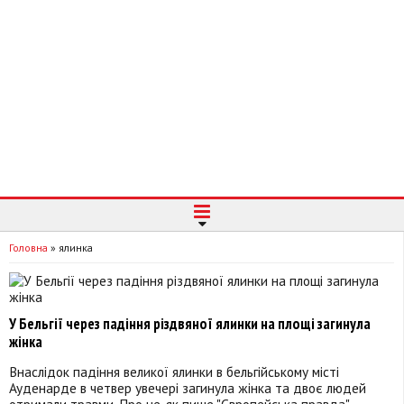
Головна
»
ялинка
У Бельгії через падіння різдвяної ялинки на площі загинула
жінка
Внаслідок падіння великої ялинки в бельгійському місті
Ауденарде в четвер увечері загинула жінка та двоє людей
отримали травми. Про це, як пише "Європейська правда",