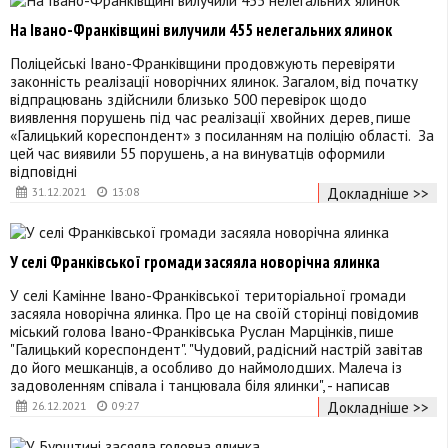
На Івано-Франківщині вилучили 455 нелегальних ялинок
Поліцейські Івано-Франківщини продовжують перевіряти
законність реалізації новорічних ялинок. Загалом, від початку
відпрацювань здійснили близько 500 перевірок щодо
виявлення порушень під час реалізації хвойних дерев, пише
«Галицький кореспондент» з посиланням на поліцію області. За
цей час виявили 55 порушень, а на винуватців оформили
відповідні
Докладніше >>
31.12.2021
13:08
У селі Франківської громади засяяла новорічна ялинка
У селі Камінне Івано-Франківської територіальної громади
засяяла новорічна ялинка. Про це на своїй сторінці повідомив
міський голова Івано-Франківська Руслан Марцінків, пише
"Галицький кореспондент". "Чудовий, радісний настрій завітав
до його мешканців, а особливо до наймолодших. Малеча із
задоволенням співала і танцювала біля ялинки", - написав
Докладніше >>
26.12.2021
09:27