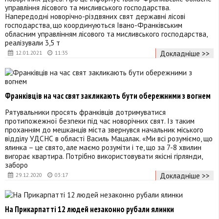
управління лісового та мисливського господарства.
Напередодні новорічно-різдвяних свят державні лісові
господарства, що координуються Івано-Франківським
обласним управлінням лісового та мисливського господарства,
реалізували 3,5 т
Докладніше >>
12.01.2021
11:35
Франківців на час свят закликають бути обережними з вогнем
Рятувальники просять франківців дотримуватися
протипожежної безпеки під час новорічних свят. Із таким
проханням до мешканців міста звернувся начальник міського
відділу УДСНС в області Василь Мацалак. «Ми всі розуміємо, що
ялинка – це свято, але маємо розуміти і те, що за 7-8 хвилин
вигорає квартира. Потрібно використовувати якісні гірлянди,
заборо
Докладніше >>
29.12.2020
03:17
На Прикарпатті 12 людей незаконно рубали ялинки