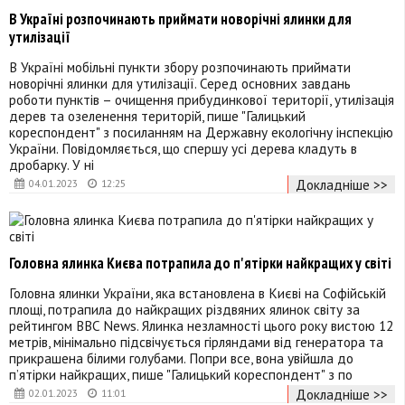
В Україні розпочинають приймати новорічні ялинки для
утилізації
В Україні мобільні пункти збору розпочинають приймати
новорічні ялинки для утилізації. Серед основних завдань
роботи пунктів – очищення прибудинкової території, утилізація
дерев та озеленення територій, пише "Галицький
кореспондент" з посиланням на Державну екологічну інспекцію
України. Повідомляється, що спершу усі дерева кладуть в
дробарку. У ні
Докладніше >>
04.01.2023
12:25
Головна ялинка Києва потрапила до п'ятірки найкращих у світі
Головна ялинки України, яка встановлена в Києві на Софійській
площі, потрапила до найкращих різдвяних ялинок світу за
рейтингом BBC News. Ялинка незламності цього року вистою 12
метрів, мінімально підсвічується гірляндами від генератора та
прикрашена білими голубами. Попри все, вона увійшла до
п’ятірки найкращих, пише "Галицький кореспондент" з по
Докладніше >>
02.01.2023
11:01