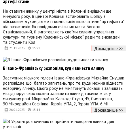
артефактами
Не ставити ялинку у центрі міста в Коломиї вирішили ще
минулого року. В центрі Коломиї встановлять шопку з
військовим духом, адже її композиція включатиме "артефакти"
від захисників. Як повідомив очільник міста Богдан
Станіславський, її виготовляють своїми силами управління
культури та туризму Коломийської міської ради та викладачі
та студенти Кол
Докладніше >>
21.11.2023
15:21
В Івано-Франківську розповіли, куди винести ялинку
Заступник міського голови Івано-Франківська Михайло Смушак
розповідає, що багато запитань, про те, куди можна віднести
новорічну ялинку. Цього року не мінятимуть локації, і залишать
місця, поруч яких можна залишити ялинку, такими ж як у
минулому році. Мікрорайон Каскад: Стуса, 45, Симоненка,
30.Мікрорайон Софіївка: Героїв УПА, 2, Героїв УПА, 6.Мі
Докладніше >>
26.01.2023
15:14