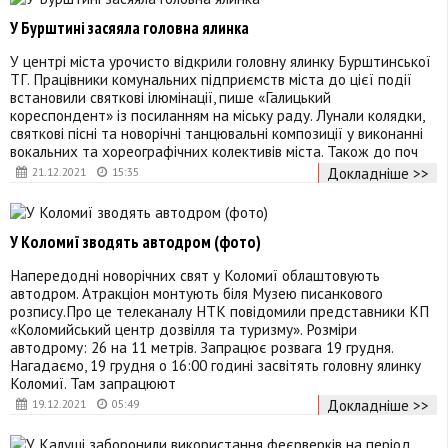
У Бурштині засяяла головна ялинка
У центрі міста урочисто відкрили головну ялинку Бурштинської
ТГ. Працівники комунальних підприємств міста до цієї події
встановили святкові ілюмінації, пише «Галицький
кореспондент» із посиланням на міську раду. Лунали колядки,
святкові пісні та новорічні танцювальні композиції у виконанні
вокальних та хореографічних колективів міста. Також до поч
Докладніше >>
21.12.2021
15:35
У Коломиї зводять автодром (фото)
Напередодні новорічних свят у Коломиї облаштовують
автодром. Атракціон монтують біля Музею писанкового
розпису.Про це телеканалу НТК повідомили представники КП
«Коломийський центр дозвілля та туризму». Розміри
автодрому: 26 на 11 метрів. Запрацює розвага 19 грудня.
Нагадаємо, 19 грудня о 16:00 годині засвітять головну ялинку
Коломиї. Там запрацюют
Докладніше >>
19.12.2021
05:49