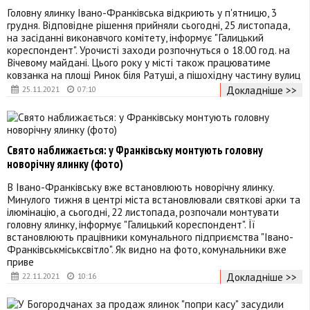
Головну ялинку Івано-Франківська відкриють у п'ятницю, 3
грудня. Відповідне рішення прийняли сьогодні, 25 листопада,
на засіданні виконавчого комітету, інформує "Галицький
кореспондент". Урочисті заходи розпочнуться о 18.00 год. на
Вічевому майдані. Цього року у місті також працюватиме
ковзанка на площі Ринок біля Ратуші, а пішохідну частину вулиц
Докладніше >>
25.11.2021
07:10
Свято наближається: у Франківську монтують головну
новорічну ялинку (фото)
В Івано-Франківську вже встановлюють новорічну ялинку.
Минулого тижня в центрі міста встановлювали святкові арки та
ілюмінацію, а сьогодні, 22 листопада, розпочали монтувати
головну ялинку, інформує "Галицький кореспондент". Її
встановлюють працівники комунального підприємства "Івано-
Франківськміськсвітло". Як видно на фото, комунальники вже
приве
Докладніше >>
22.11.2021
10:16