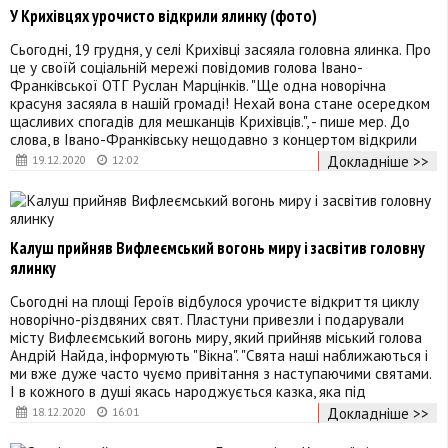
У Крихівцях урочисто відкрили ялинку (фото)
Сьогодні, 19 грудня, у селі Крихівці засяяла головна ялинка. Про
це у своїй соціальній мережі повідомив голова Івано-
Франківської ОТГ Руслан Марцінків. "Ще одна новорічна
красуня засяяла в нашій громаді! Нехай вона стане осередком
щасливих спогадів для мешканців Крихівців.", - пише мер. До
слова, в Івано-Франківську нещодавно з концертом відкрили
Докладніше >>
19.12.2020
12:02
Калуш прийняв Вифлеємський вогонь миру і засвітив головну
ялинку
Сьогодні на площі Героїв відбулося урочисте відкриття циклу
новорічно-різдвяних свят. Пластуни привезли і подарували
місту Вифлеємський вогонь миру, який прийняв міський голова
Андрій Найда, інформують "Вікна". "Свята наші наближаються і
ми вже дуже часто чуємо привітання з наступаючими святами.
І в кожного в душі якась народжується казка, яка під
Докладніше >>
18.12.2020
16:01