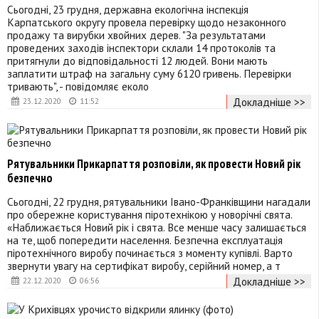
Сьогодні, 23 грудня, державна екологічна інспекція
Карпатського округу провела перевірку щодо незаконного
продажу та вирубки хвойних дерев. "За результатами
проведених заходів інспектори склали 14 протоколів та
притягнули до відповідальності 12 людей. Вони мають
заплатити штраф на загальну суму 6120 гривень. Перевірки
тривають", - повідомляє еколо
Докладніше >>
23.12.2020
11:52
Рятувальники Прикарпаття розповіли, як провести Новий рік
безпечно
Сьогодні, 22 грудня, рятувальники Івано-Франківщини нагадали
про обережне користування піротехнікою у новорічні свята.
«Наближається Новий рік і свята. Все менше часу залишається
на те, щоб попередити населення. Безпечна експлуатація
піротехнічного виробу починається з моменту купівлі. Варто
звернути увагу на сертифікат виробу, серійний номер, а т
Докладніше >>
22.12.2020
06:56