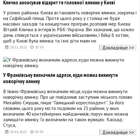
Кличко анонсував відкриття головної ялинки у Києві
У різних районах Києва встановлять новорічні ялинки, зокрема і
на Софійській площі. Проте цього року у столиці не буде
масових заходів та концертних програм, розповів мер Києва
Віталій Кличко в інтерв'ю РБК-Україна. Він зазначив, що кожен
день спілкується з українськими військовими, і бійці б хотіли,
щоб у Києві була ялинка та їхні діти мали но
Докладніше >>
28.11.2022
10:59
У Франківську визначили адреси, куди можна викинути
новорічну ялинку
В Івано-Франківську визначили місця, куди можна викинути
новорічну ялинку. Про це повідомив заступник міського голови
Михайло Смушак, пише "Галицький кореспондент". За його
словами, цього року місто поділили на 23 райони, у яких
визначили 40 контейнерних майданчиків, поруч яких можна
залишати ялинку. Їх визначили на таких вулицях: Каскад:
Стуса,
Докладніше >>
20.01.2022
05:50