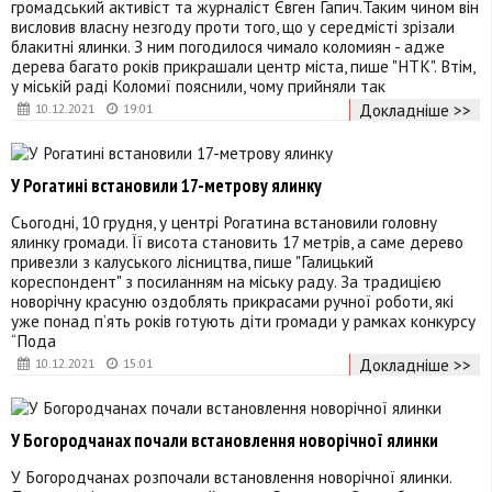
громадський активіст та журналіст Євген Гапич.Таким чином він
висловив власну незгоду проти того, що у середмісті зрізали
блакитні ялинки. З ним погодилося чимало коломиян - адже
дерева багато років прикрашали центр міста, пише "НТК". Втім,
у міській раді Коломиї пояснили, чому прийняли так
Докладніше >>
10.12.2021
19:01
У Рогатині встановили 17-метрову ялинку
Сьогодні, 10 грудня, у центрі Рогатина встановили головну
ялинку громади. Її висота становить 17 метрів, а саме дерево
привезли з калуського лісництва, пише "Галицький
кореспондент" з посиланням на міську раду. За традицією
новорічну красуню оздоблять прикрасами ручної роботи, які
уже понад п’ять років готують діти громади у рамках конкурсу
“Пода
Докладніше >>
10.12.2021
15:01
У Богородчанах почали встановлення новорічної ялинки
У Богородчанах розпочали встановлення новорічної ялинки.