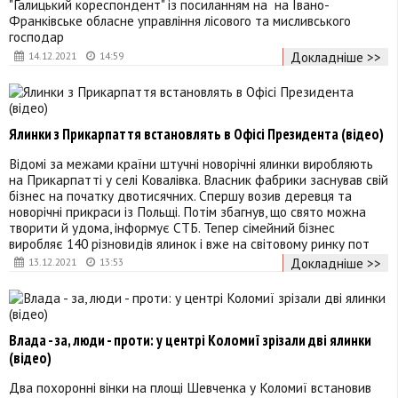
"Галицький кореспондент" із посиланням на на Івано-
Франківське обласне управління лісового та мисливського
господар
Докладніше >>
14.12.2021
14:59
Ялинки з Прикарпаття встановлять в Офісі Президента (відео)
Відомі за межами країни штучні новорічні ялинки виробляють
на Прикарпатті у селі Ковалівка. Власник фабрики заснував свій
бізнес на початку двотисячних. Спершу возив деревця та
новорічні прикраси із Польщі. Потім збагнув, що свято можна
творити й удома, інформує СТБ. Тепер сімейний бізнес
виробляє 140 різновидів ялинок і вже на світовому ринку пот
Докладніше >>
13.12.2021
13:53
Влада - за, люди - проти: у центрі Коломиї зрізали дві ялинки
(відео)
Два похоронні вінки на площі Шевченка у Коломиї встановив