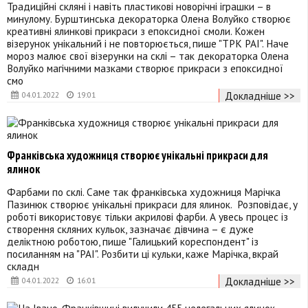
Традиційні скляні і навіть пластикові новорічні іграшки – в
минулому. Бурштинська декораторка Олена Волуйко створює
креативні ялинкові прикраси з епоксидної смоли. Кожен
візерунок унікальний і не повторюється, пише "ТРК РАІ". Наче
мороз малює свої візерунки на склі – так декораторка Олена
Волуйко магічними мазками створює прикраси з епоксидної
смо
Докладніше >>
04.01.2022
19:01
Франківська художниця створює унікальні прикраси для
ялинок
Фарбами по склі. Саме так франківська художниця Марічка
Пазинюк створює унікальні прикраси для ялинок. Розповідає, у
роботі використовує тільки акрилові фарби. А увесь процес із
створення скляних кульок, зазначає дівчина – є дуже
деліктною роботою, пише "Галицький кореспондент" із
посиланням на "РАІ". Розбити ці кульки, каже Марічка, вкрай
складн
Докладніше >>
04.01.2022
16:01