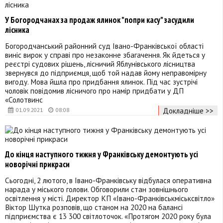
У Богородчанах за продаж ялинок "попри касу" засудили
лісника
Богородчанський районний суд Івано-Франківської області
виніс вирок у справі про незаконне збагачення. Як йдеться у
реєстрі судових рішень, лісничий Яблунівського лісництва
звернувся до підприємця, щоб той надав йому неправомірну
вигоду. Мова йшла про придбання ялинок. Під час зустрічі
чоловік повідомив лісничого про намір придбати у ДП
«Солотвинс
Докладніше >>
01.09.2021
08:08
До кінця наступного тижня у Франківську демонтують усі
новорічні прикраси
Сьогодні, 2 лютого, в Івано-Франківську відбулася оперативна
нарада у міського голови. Обговорили стан зовнішнього
освітлення у місті. Директор КП «Івано-Франківськміськсвітло»
Віктор Шутка розповів, що станом на 2020 на балансі
підприємства є 13 300 світлоточок. «Протягом 2020 року була