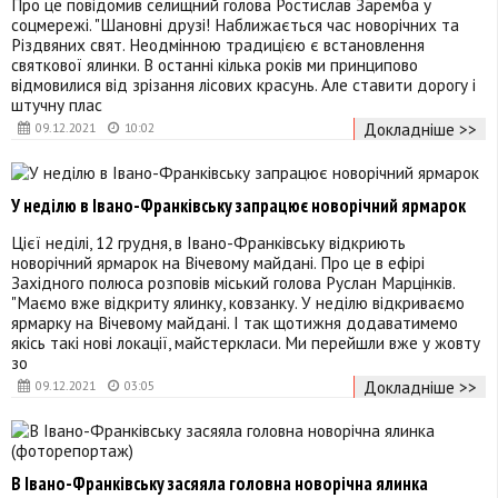
Про це повідомив селищний голова Ростислав Заремба у
соцмережі. "Шановні друзі! Наближається час новорічних та
Різдвяних свят. Неодмінною традицією є встановлення
святкової ялинки. В останні кілька років ми принципово
відмовилися від зрізання лісових красунь. Але ставити дорогу і
штучну плас
Докладніше >>
09.12.2021
10:02
У неділю в Івано-Франківську запрацює новорічний ярмарок
Цієї неділі, 12 грудня, в Івано-Франківську відкриють
новорічний ярмарок на Вічевому майдані. Про це в ефірі
Західного полюса розповів міський голова Руслан Марцінків.
"Маємо вже відкриту ялинку, ковзанку. У неділю відкриваємо
ярмарку на Вічевому майдані. І так щотижня додаватимемо
якісь такі нові локації, майстеркласи. Ми перейшли вже у жовту
зо
Докладніше >>
09.12.2021
03:05
В Івано-Франківську засяяла головна новорічна ялинка