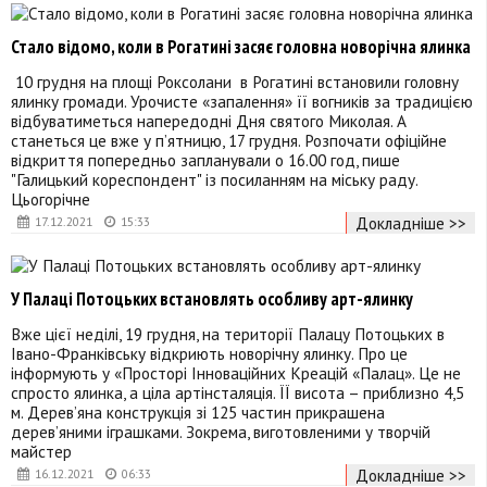
Стало відомо, коли в Рогатині засяє головна новорічна ялинка
10 грудня на площі Роксолани в Рогатині встановили головну
ялинку громади. Урочисте «запалення» її вогників за традицією
відбуватиметься напередодні Дня святого Миколая. А
станеться це вже у п’ятницю, 17 грудня. Розпочати офіційне
відкриття попередньо запланували о 16.00 год, пише
"Галицький кореспондент" із посиланням на міську раду.
Цьогорічне
Докладніше >>
17.12.2021
15:33
У Палаці Потоцьких встановлять особливу арт-ялинку
Вже цієї неділі, 19 грудня, на території Палацу Потоцьких в
Івано-Франківську відкриють новорічну ялинку. Про це
інформують у «Просторі Інноваційних Креацій «Палац». Це не
спросто ялинка, а ціла артінсталяція. ЇЇ висота – приблизно 4,5
м. Дерев’яна конструкція зі 125 частин прикрашена
дерев’яними іграшками. Зокрема, виготовленими у творчій
майстер
Докладніше >>
16.12.2021
06:33