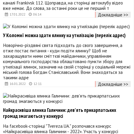
каналі Frankivsk 112. Щоправда, на сторінці автоклубу відео
вже немає. До слова, за останні роки це не перший т
Докладніше >>
17.01.2022
06:14
У Коломиї можна здати ялинку на утилізацію (перелік адрес)
Новорічно-різдвяні свята підходять до свого завершення, а
отже постає питання - куди подіти ялинку? Щоб не
захаращувати ними сміттєві майданчики, управлінням
комунального господарства облаштовано пункти збору для
утилізації ялинок, зазначив на своій сторінці у соціальній мережі
міський голова Богдан Станіславський. Вони знаходяться за
такими адре
Докладніше >>
16.01.2022
12:11
Найкрасивіша ялинка Галичини: дев'ять прикарпатських
громад змагаються у конкурсі
На facebook-сторінці "Tvereza.UA." розпочався конкурс
«Найкрасивіша ялинка Галичини - 2022». Участь у конкурсі