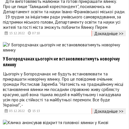
Діти виготовляють малюнки та готові прикрашати ялинку.
Про це пише "Галицький кореспондент", посилаючись на
Департамент освіти та науки Івано-Франківської міської ради.
19 грудня за ініціативи ради учнівського самоврядування, за
підтримки міського голови, Департаменту освіти та науки усі
жителі та гості міста зможуть побачити Ялинку Перем
Докладніше >>
13.12.2022
07:10
У Богородчанах цьогоріч не встановлюватимуть новорічну
ялинку
Цьогоріч у Богородчанах не будуть встановлювати та
прикрашати новорічну ялинку. Про це повідомив очільник
громади Ростислав Заремба. "Натомість на традиційному місці
встановлення ялинки ми посадили справжню живу сріблясту
красуню, щоб вона тішила людей в майбутньому і нагадувала
усім про рік стійкості та майбутньої перемоги. Все буде
Україна!", -
Докладніше >>
03.12.2022
15:13