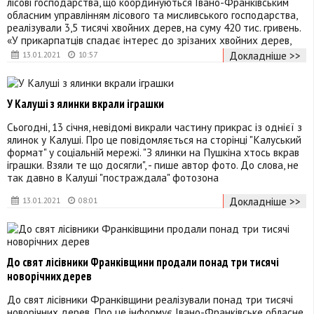
лісові господарства, що координуються Івано-Франківським
обласним управлінням лісового та мисливського господарства,
реалізували 3,5 тисячі хвойних дерев, на суму 420 тис. гривень.
«У прикарпатців спадає інтерес до зрізаних хвойних дерев,
Докладніше >>
13.01.2021
10:57
У Калуші з ялинки вкрали іграшки
Сьогодні, 13 січня, невідомі викрали частину прикрас із однієї з
ялинок у Калуші. Про це повідомляється на сторінці "Калуський
формат" у соціальній мережі. "З ялинки на Пушкіна хтось вкрав
іграшки. Взяли те що досягли", - пише автор фото. До слова, не
так давно в Калуші "постраждала" фотозона
Докладніше >>
13.01.2021
08:01
До свят лісівники Франківщини продали понад три тисячі
новорічних дерев
До свят лісівники Франківщини реалізували понад три тисячі
новорічних дерев. Про це інформує Івано-Франківське обласне