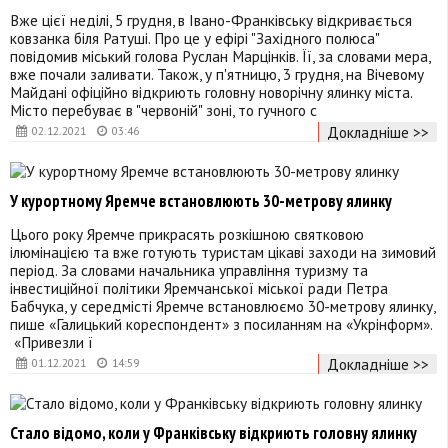
Вже цієї неділі, 5 грудня, в Івано-Франківську відкривається
ковзанка біля Ратуші. Про це у ефірі "Західного полюса"
повідомив міський голова Руслан Марцінків. Її, за словами мера,
вже почали заливати. Також, у п'ятницю, 3 грудня, на Вічевому
Майдані офіційно відкриють головну новорічну ялинку міста.
Місто перебуває в "червоній" зоні, то гучного с
Докладніше >>
02.12.2021
03:46
У курортному Яремче встановлюють 30-метрову ялинку
Цього року Яремче прикрасять розкішною святковою
ілюмінацією та вже готують туристам цікаві заходи на зимовий
період. За словами начальника управління туризму та
інвестиційної політики Яремчанської міської ради Петра
Бабчука, у середмісті Яремче встановлюємо 30-метрову ялинку,
пише «Галицький кореспондент» з посиланням на «Укрінформ».
«Привезли ї
Докладніше >>
01.12.2021
14:59
Стало відомо, коли у Франківську відкриють головну ялинку