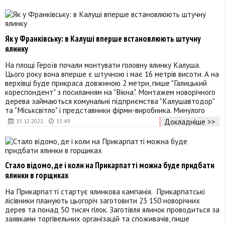
Як у Франківську: в Калуші вперше встановлюють штучну
ялинку
На площі Героїв почали монтувати головну ялинку Калуша.
Цього року вона вперше є штучною і має 16 метрів висоти. А на
верхівці буде прикраса довжиною 2 метри, пише "Галицький
кореспондент" з посиланням на "Вікна". Монтажем новорічного
дерева займаються комунальні підприємства "Калушавтодор"
та "Міськсвітло" і представники фірми-виробника. Минулого
Докладніше >>
15.12.2021
13:49
Стало відомо, де і коли на Прикарпатті можна буде придбати
ялинки в горщиках
На Прикарпатті стартує ялинкова кампанія. Прикарпатські
лісівники планують цьогоріч заготовити 23 150 новорічних
дерев та понад 50 тисяч гілок. Заготівля ялинок проводиться за
заявками торгівельних організацій та споживачів, пише