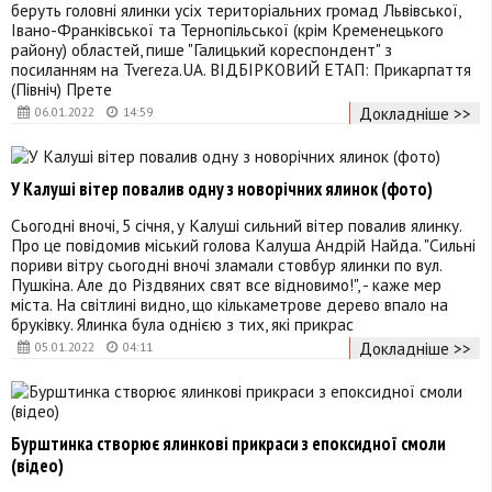
беруть головні ялинки усіх територіальних громад Львівської,
Івано-Франківської та Тернопільської (крім Кременецького
району) областей, пише "Галицький кореспондент" з
посиланням на Tvereza.UA. ВІДБІРКОВИЙ ЕТАП: Прикарпаття
(Північ) Прете
Докладніше >>
06.01.2022
14:59
У Калуші вітер повалив одну з новорічних ялинок (фото)
Сьогодні вночі, 5 січня, у Калуші сильний вітер повалив ялинку.
Про це повідомив міський голова Калуша Андрій Найда. "Сильні
пориви вітру сьогодні вночі зламали стовбур ялинки по вул.
Пушкіна. Але до Різдвяних свят все відновимо!", - каже мер
міста. На світлині видно, що кількаметрове дерево впало на
бруківку. Ялинка була однією з тих, які прикрас
Докладніше >>
05.01.2022
04:11
Бурштинка створює ялинкові прикраси з епоксидної смоли
(відео)