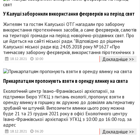
У Калуші заборонили використання феєрверків на період свят
Жителям та гостям Калуської ОТГ нагадали про заборону
використання піротехнічних засобів, а саме феєрверків, салютів
на території громади на період новорічно-різдвяних свят. Про
це йдеться на сайті міської ради. "Відповідно до рішення
Калуської міської ради від 24.05.2018 року №1627 «Про
тимчасову заборону феєрверків, використання піротехнічних з
Докладніше >>
18.12.2021
10:00
Прикарпатцям пропонують взяти в оренду ялинку на свята
Екологічний центр Івано-Франківської архієпархії, за
підтримки Бюро УГКЦ з питань екології, пропонує взяти в
оренду ялинку в горщику як дружню до довкілля альтернативу
зрубаній чи штучній. Випозичити ялинки цього року можна
буде 21 та 23 грудня 2021 року в офісі Екологічного центру
Івано-Франківської архієпархії УГКЦ з 10:00 до 16:00 год. за
адрес
Докладніше >>
18.12.2021
06:20