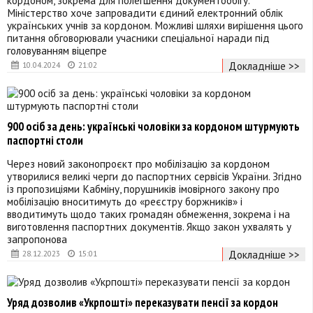
Міністерство хоче запровадити єдиний електронний облік
українських учнів за кордоном. Можливі шляхи вирішення цього
питання обговорювали учасники спеціальної наради під
головуванням віцепре
Докладніше >>
10.04.2024
21:02
900 осіб за день: українські чоловіки за кордоном штурмують
паспортні столи
Через новий законопроєкт про мобілізацію за кордоном
утворилися великі черги до паспортних сервісів України. Згідно
із пропозиціями Кабміну, порушників імовірного закону про
мобілізацію вноситимуть до «реєстру боржників» і
вводитимуть щодо таких громадян обмеження, зокрема і на
виготовлення паспортних документів. Якщо закон ухвалять у
запропонова
Докладніше >>
28.12.2023
15:01
Уряд дозволив «Укрпошті» переказувати пенсії за кордон