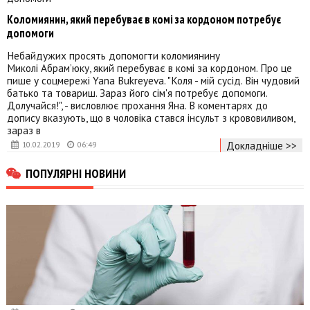
Коломиянин, який перебуває в комі за кордоном потребує
допомоги
Небайдужих просять допомогти коломиянину
Миколі Абрам’юку, який перебуває в комі за кордоном. Про це
пише у соцмережі Yana Bukreyeva. "Коля - мій сусід. Він чудовий
батько та товариш. Зараз його сім'я потребує допомоги.
Долучайся!", - висловлює прохання Яна. В коментарях до
допису вказують, що в чоловіка стався інсульт з крововиливом,
зараз в
Докладніше >>
10.02.2019
06:49
ПОПУЛЯРНІ НОВИНИ