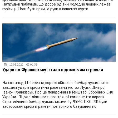
Патрульні побачили, що добре одітий молодий чоловік лежав
горілиць. Ноги були прямі, а руки в кишенях куртк
12.03.2022
01:35
Удари по Франківську: стало відомо, чим стріляли
На світанку, 11 березня, ворожі війська з бомбардувальників
завдали ударів крилатими ракетами містах Луцьк, Дніпро,
Івано-Франківськ. Про це повідомили в Генштабі Збройних Сил
України. "Щодо діяльності повітряної компоненти ворога.
Стратегічними бомбардувальниками Ту-95МС ПКС РФ були
застосовані крилаті ракети повітряного базування по