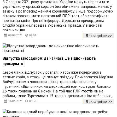
З 7 серпня 2021 року громадяни України можуть перетинати
українсько-угорський кордон без обмежень, запроваджених у
зв’язку з розповсюдженням коронавірусу. Лише подорожуючих
літаком просять мати негативний ПЛР-тест або сертифікат
про вакцинацію. Про це інформує Державна прикордонна
служба України, передає Українська Правда. У відомстві
пояснили, що
Докладніше >>
09.08.2021
09:01
Відпустка закордоном: де найчастіше відпочивають
прикарпатці
Сезон літніх відпусток у розпалі: хтось вже повернувся з
теплих країв, а хтось ще планує поїздку. Прикарпатка Мар’яна
Бойчук разом з чоловіком в кінці травня відпочивали у
Туреччині. «Відпочинок на двох людей нам коштував близько
16 тисяч гривень на 6 ночей. На той час ПЛР-тестів ми не
робили, адже Туреччина з 15 травня дозволила їхати без них,
Докладніше >>
16.06.2021
09:30