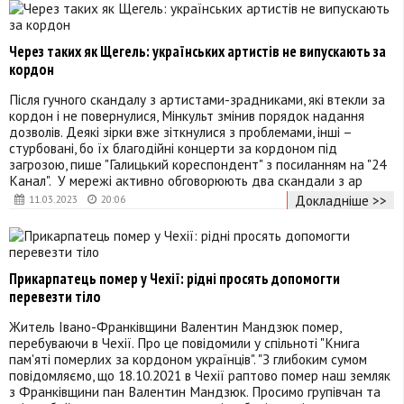
Через таких як Щегель: українських артистів не випускають за
кордон
Після гучного скандалу з артистами-зрадниками, які втекли за
кордон і не повернулися, Мінкульт змінив порядок надання
дозволів. Деякі зірки вже зіткнулися з проблемами, інші –
стурбовані, бо їх благодійні концерти за кордоном під
загрозою, пише "Галицький кореспондент" з посиланням на "24
Канал". У мережі активно обговорюють два скандали з ар
Докладніше >>
11.03.2023
20:06
Прикарпатець помер у Чехії: рідні просять допомогти
перевезти тіло
Житель Івано-Франківщини Валентин Мандзюк помер,
перебуваючи в Чехії. Про це повідомили у спільноті "Книга
пам'яті померлих за кордоном українців". "З глибоким сумом
повідомляємо, що 18.10.2021 в Чехії раптово помер наш земляк
з Франківщини пан Валентин Мандзюк. Просимо групівчан та