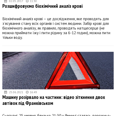
02.05.2017
11:30
Розшифровуємо біохімічний аналіз крові
Біохімічний аналіз крові – це дослідження, яке проводять для
з’ясування стану всіх органів і систем людини. Забір крові для
біохімічного аналізу, як правило, проводять натщесерце (не
можна приймати їжу і пити рідину за 6-12 годин), можна пити
тільки воду.
25.06.2021
16:49
Машину розірвало на частини: відео зіткнення двох
автівок під Франківськом
Сьогодні, 25 червня, близько 21:30 у Ямниці сталась дорожньо-