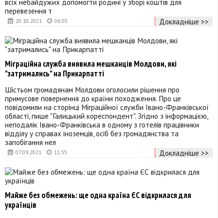
всіх небайдужих допомогти родині у зборі коштів для
перевезення т
Докладніше >>
20.10.2021
06:05
Міграційна служба виявила мешканців Молдови, які
"затримались" на Прикарпатті
Шістьом громадянам Молдови оголосили рішення про
примусове повернення до країни походження. Про це
повідомили на сторінці Міграційної служби Івано-Франківської
області, пише "Галицький кореспондент". Згідно з інформацією,
неподалік Івано-Франківська в одному з готелів працівники
відділу у справах іноземців, осіб без громадянства та
запобігання нел
Докладніше >>
07.09.2021
11:55
Майже без обмежень: ще одна країна ЄС відкрилася для
українців