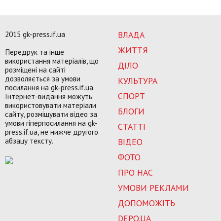
2015 gk-press.if.ua
ВЛАДА
ЖИТТЯ
Передрук та інше
використання матеріалів, що
ДІЛО
розміщені на сайті
дозволяється за умови
КУЛЬТУРА
посилання на gk-press.if.ua
СПОРТ
Інтернет-видання можуть
використовувати матеріали
БЛОГИ
сайту, розміщувати відео за
умови гіперпосилання на gk-
СТАТТІ
press.if.ua, не нижче другого
абзацу тексту.
ВІДЕО
ФОТО
ПРО НАС
УМОВИ РЕКЛАМИ
ДОПОМОЖІТЬ
DEPO.UA