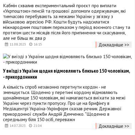
Кабмін схвалив експериментальний проєкт про виплати
«Укрпоштою» пенсій та грошової допомоги одержувачам, які
тимчасово перебувають за межами України у звʼязку з
військовою агресією РФ. Кошти будуть надсилатися
міжнародним поштовим переказом у період воєнного стану та
протягом шести місяців після його припинення чи скасування,
але не більш як два р
Докладніше >>
11.08.2023
16:15
У виїзді з України щодня відмовляють близько 150 чоловікам,
- прикордонники
А кількість спроб незаконно перетнути кордон - не
зменшується. Щоденно у перетині кордону відмовляють
щонайменше 150 чоловікам, які намагаються виїхати за межі
України через пункти пропуску. Про це на брифінгу в
Медіацентрі Україна-Укрінформ сказав речник Державної
прикордонної служби Андрій Демченко. "Щоденно в
середньому біля 150 осіб, переважн
Докладніше >>
14.07.2023
21:04