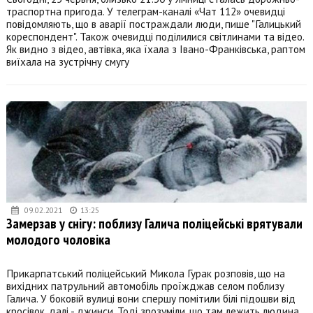
траспортна пригода. У телеграм-каналі «Чат 112» очевидці
повідомляють, що в аварії постраждали люди, пише "Галицький
кореспондент". Також очевидці поділилися світлинами та відео.
Як видно з відео, автівка, яка їхала з Івано-Франківська, раптом
виїхала на зустрічну смугу
09.02.2021
13:25
Замерзав у снігу: поблизу Галича поліцейські врятували
молодого чоловіка
Прикарпатський поліцейський Микола Гурак розповів, що на
вихідних патрульний автомобіль проїжджав селом поблизу
Галича. У боковій вулиці вони спершу помітили білі підошви від
кросівок, далі - джинси. Тоді зрозуміли, що там лежить людина.