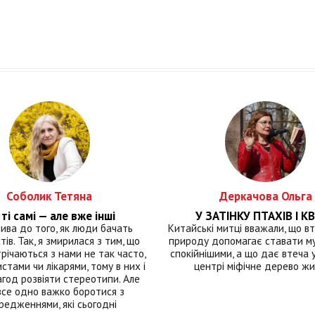
Соболик Тетяна
Деркачова Ольга
ті самі — але вже інші
У ЗАТІНКУ ПТАХІВ І КВ
лива до того, як люди бачать
Китайські митці вважали, що вт
тів. Так, я змирилася з тим, що
природу допомагає ставати м
річаються з нами не так часто,
спокійнішими, а що дає втеча у 
истами чи лікарями, тому в них і
центрі міфічне дерево ж
год розвіяти стереотипи. Але
все одно важко боротися з
редженнями, які сьогодні