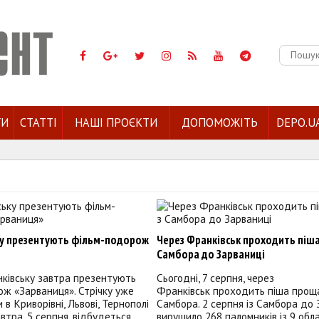
Пошук:
ГИ
СТАТТІ
НАШІ ПРОЄКТИ
ДОПОМОЖІТЬ
DEPO.U
ку презентують фільм-подорож
Через Франківськ проходить піш
Самбора до Зарваниці
нківську завтра презентують
Сьогодні, 7 серпня, через
ж «Зарваниця». Стрічку уже
Франківськ проходить піша прощ
в Криворівні, Львові, Тернополі
Самбора. 2 серпня із Самбора до 
автра, 5 серпня, відбудеться
вирушило 268 паломників із 9 обл