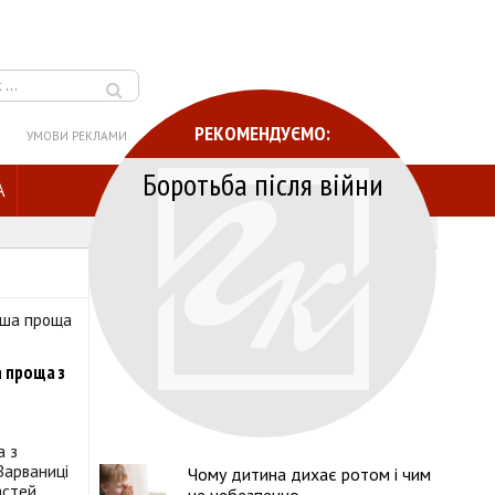
РЕКОМЕНДУЄМО:
УМОВИ РЕКЛАМИ
Боротьба після війни
A
а проща з
а з
Зарваниці
Чому дитина дихає ротом і чим
астей