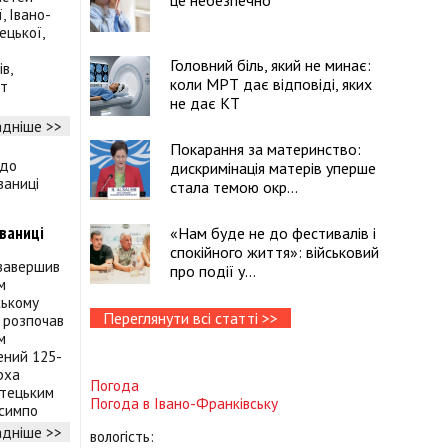
це небезпечно
, Івано-
ецької,
Головний біль, який не минає:
в,
коли МРТ дає відповіді, яких
йт
не дає КТ
дніше >>
Покарання за материнство:
дискримінація матерів уперше
стала темою окр...
о
рваниці
«Нам буде не до фестивалів і
спокійного життя»: військовий
 завершив
про події у...
м
ському
Переглянути всі статті >>
, розпочав
м
чений 125-
рха
Погода
стецьким
Погода в
Івано-Франківську
 симпо
дніше >>
вологість: