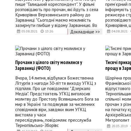
пише "Галицький кореспондент". У фільмі
прем’єрний п
розповідають про прочан, які йдуть з села
інформують у
Криворівня Верховинського району до
режисера стр
Зарваниці. "Сьогодні маємо можливість
розповідають
зазирнути глибше у відому Зарваницю. Во
Криворівня, щ
Докладніше >>
05.08.2021
13:26
04.08.2021
Прочани з цілого світу молилися у
Тисячі прика
Зарваниці (ФОТО)
прощу в Зар
Вчора, 14 липня, відбулася Божественна
Щорічна прощ
Літургія з нагоди 30-ліття виходу УГКЦ з
Франківської
підпілля. Про це повідомляє "Дзеркало
відпустового
Медіа". Предстоятель УГКЦ виголосив
Тернопільщині
молитву до Престолу Всевишнього Бога за
спільної мол
мир в Україні та подякував за численних
прочан з різ
сповідників віри, завдяки яким УГКЦ
на початку к
вистояла у часи
Архієрейсько
переслідувань, повідомляє пресслужба
Митрополит 
Тернопільсько-Зборівс
20.05.2019