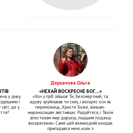
Деркачова Ольга
ІТІВ
«НЕХАЙ ВОСКРЕСНЕ БОГ…»
еча у дику
«Хоч у гріб зійшов Ти, Безсмертний, та
удрішими і
адову зруйнував ти силу, і воскрес єси як
світ, де у
переможець, Христе Боже, жінкам-
иття?
мироносицям звістивши: Радуйтеся, і Твоїм
апостолам мир даруєш, падшим подаєш
воскресіння». Саме цей великодній кондак
пригадався мені, коли з