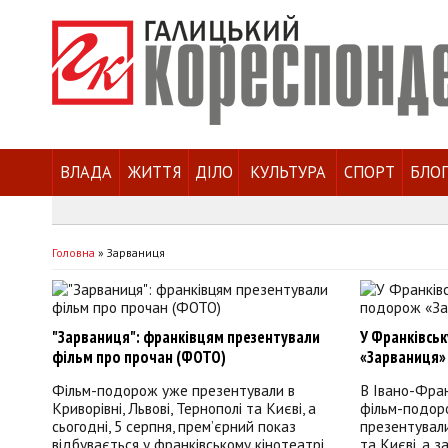
ВЛАДА
ЖИТТЯ
ДІЛО
КУЛЬТУРА
СПОРТ
БЛО
Головна
»
Зарваниця
"Зарваниця": франківцям презентували
У Франківсь
фільм про прочан (ФОТО)
«Зарваниця»
Фільм-подорож уже презентували в
В Івано-Фра
Криворівні, Львові, Тернополі та Києві, а
фільм-подоро
сьогодні, 5 серпня, прем’єрний показ
презентували 
відбувається у франківському кінотеатрі,
та Києві, а з