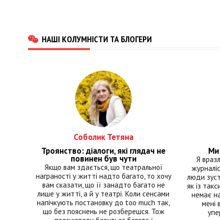
НАШІ КОЛУМНІСТИ ТА БЛОГЕРИ
Соболик Тетяна
Троянство: діалоги, які глядач не
Ми 
повинен був чути
Я враз
Якщо вам здається, що театральної
журналіс
награності у житті надто багато, то хочу
люди зуст
вам сказати, що її занадто багато не
як із такс
лише у житті, а й у театрі. Коли сенсами
немає на
напічкують постановку до too much так,
мені 
що без пояснень не розберешся. Тож
упе
пояснювати беруться багато і