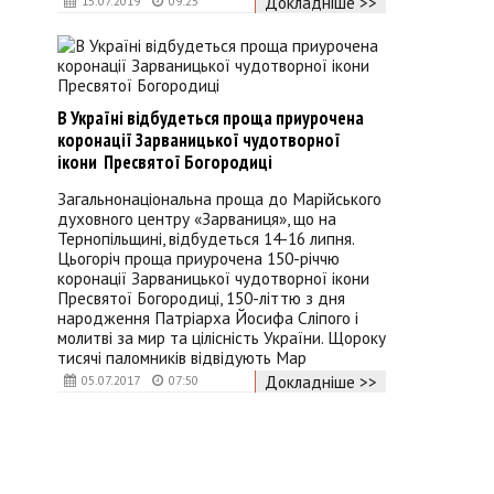
Докладніше >>
15.07.2019
09:25
В Україні відбудеться проща приурочена
коронації Зарваницької чудотворної
ікони Пресвятої Богородиці
Загальнонаціональна проща до Марійського
духовного центру «Зарваниця», що на
Тернопільщині, відбудеться 14-16 липня.
Цьогоріч проща приурочена 150-річчю
коронації Зарваницької чудотворної ікони
Пресвятої Богородиці, 150-літтю з дня
народження Патріарха Йосифа Сліпого і
молитві за мир та цілісність України. Щороку
тисячі паломників відвідують Мар
Докладніше >>
05.07.2017
07:50