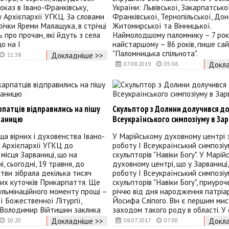
оказ в Івано-Франківську,
України: Львівської, Закарпатської
 Архієпархії УГКЦ. За словами
Франківської, Тернопільської, Дон
ічки Яреми Малащука, в стрічці
Житомирської та Вінницької.
 про прочан, які йдуть з села
Наймолодшому паломнику – 7 рокі
о на І
найстаршому – 86 років, пише са
"Паломницька спільнота".
Докладніше >>
11:38
Докла
07.08.2019
05:06
рпатців відправились на пішу
Скульптор з Долини долучився д
ваницю
Всеукраїнського симпозіуму в За
а вірних і духовенства Івано-
У Марійському духовному центрі
 Архієпархії УГКЦ до
роботу І Всеукраїнський симпозіу
 місця Зарваниці, що на
скульпторів "Навіки Богу". У Марій
, сьогодні, 19 травня, до
духовному центрі, що у Зарваниці
итви зібрала декілька тисяч
роботу І Всеукраїнський симпозіу
них куточків Прикарпаття. Ще
скульпторів "Навіки Богу", приуро
ульмінаційного моменту прощі –
річчю від дня народження патріа
ї Божественної Літургії,
Йосифа Сліпого. Він є першим ми
Володимир Війтишин заклика
заходом такого роду в області. У
Докладніше >>
Докла
10:20
08.07.2017
07:00