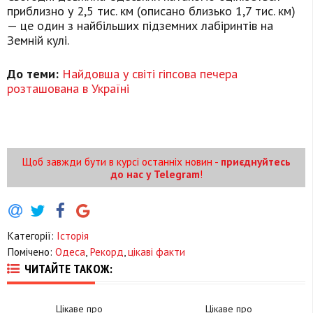
приблизно у 2,5 тис. км (описано близько 1,7 тис. км)
— це один з найбільших підземних лабіринтів на
Земній кулі.
До теми:
Найдовша у світі гіпсова печера
розташована в Україні
Щоб завжди бути в курсі останніх новин -
приєднуйтесь
до нас у Telegram
!
Категорії:
Історія
Помічено:
Одеса
,
Рекорд
,
цікаві факти
ЧИТАЙТЕ ТАКОЖ:
Цікаве про
Цікаве про