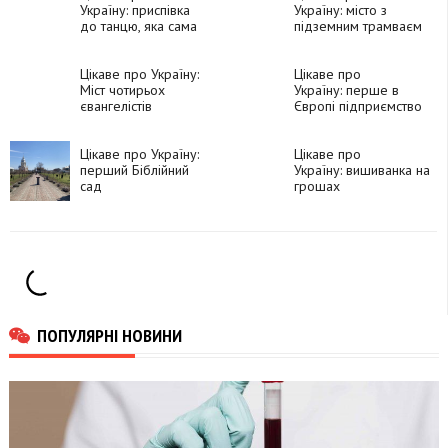
Україну: приспівка
Україну: місто з
до танцю, яка сама
підземним трамваєм
ним стала
Цікаве про Україну:
Цікаве про
Міст чотирьох
Україну: перше в
євангелістів
Європі підприємство
з вироблення
сільськогосподарських
Цікаве про Україну:
машин
Цікаве про
перший Біблійний
Україну: вишиванка на
сад
грошах
ПОПУЛЯРНІ НОВИНИ