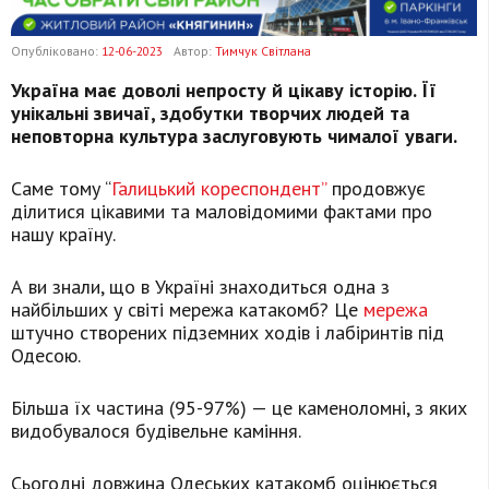
Опубліковано:
12-06-2023
Автор:
Тимчук Світлана
Україна має доволі непросту й цікаву історію. Її
унікальні звичаї, здобутки творчих людей та
неповторна культура заслуговують чималої уваги.
Саме тому “
Галицький кореспондент”
продовжує
ділитися цікавими та маловідомими фактами про
нашу країну.
А ви знали, що в Україні знаходиться одна з
найбільших у світі мережа катакомб? Це
мережа
штучно створених підземних ходів і лабіринтів під
Одесою.
Більша їх частина (95-97%) — це каменоломні, з яких
видобувалося будівельне каміння.
Сьогодні довжина Одеських катакомб оцінюється