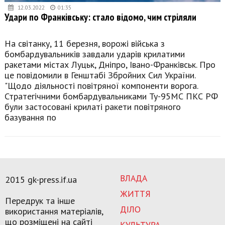
12.03.2022
01:35
Удари по Франківську: стало відомо, чим стріляли
На світанку, 11 березня, ворожі війська з
бомбардувальників завдали ударів крилатими
ракетами містах Луцьк, Дніпро, Івано-Франківськ. Про
це повідомили в Генштабі Збройних Сил України.
"Щодо діяльності повітряної компоненти ворога.
Стратегічними бомбардувальниками Ту-95МС ПКС РФ
були застосовані крилаті ракети повітряного
базування по
ВЛАДА
2015 gk-press.if.ua
ЖИТТЯ
Передрук та інше
ДІЛО
використання матеріалів,
що розміщені на сайті
КУЛЬТУРА