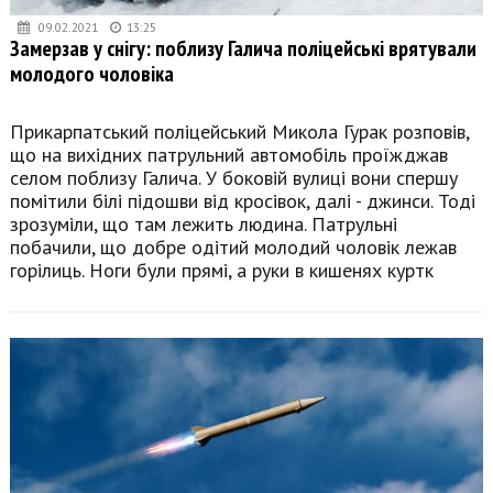
09.02.2021
13:25
Замерзав у снігу: поблизу Галича поліцейські врятували
молодого чоловіка
Прикарпатський поліцейський Микола Гурак розповів,
що на вихідних патрульний автомобіль проїжджав
селом поблизу Галича. У боковій вулиці вони спершу
помітили білі підошви від кросівок, далі - джинси. Тоді
зрозуміли, що там лежить людина. Патрульні
побачили, що добре одітий молодий чоловік лежав
горілиць. Ноги були прямі, а руки в кишенях куртк