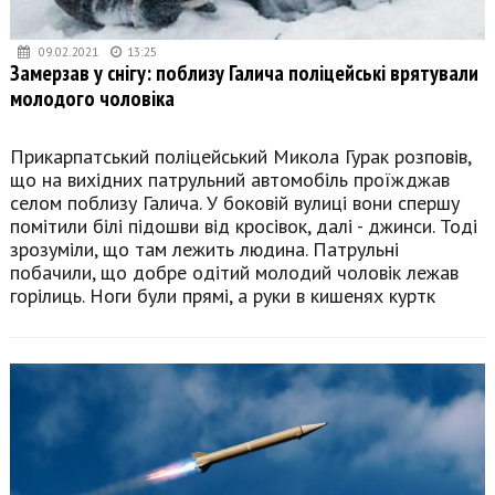
09.02.2021
13:25
Замерзав у снігу: поблизу Галича поліцейські врятували
молодого чоловіка
Прикарпатський поліцейський Микола Гурак розповів,
що на вихідних патрульний автомобіль проїжджав
селом поблизу Галича. У боковій вулиці вони спершу
помітили білі підошви від кросівок, далі - джинси. Тоді
зрозуміли, що там лежить людина. Патрульні
побачили, що добре одітий молодий чоловік лежав
горілиць. Ноги були прямі, а руки в кишенях куртк