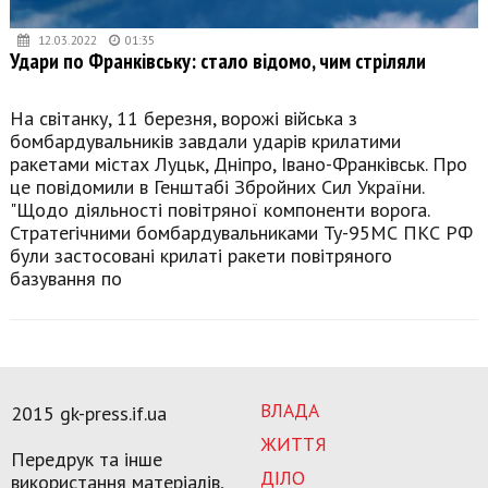
12.03.2022
01:35
Удари по Франківську: стало відомо, чим стріляли
На світанку, 11 березня, ворожі війська з
бомбардувальників завдали ударів крилатими
ракетами містах Луцьк, Дніпро, Івано-Франківськ. Про
це повідомили в Генштабі Збройних Сил України.
"Щодо діяльності повітряної компоненти ворога.
Стратегічними бомбардувальниками Ту-95МС ПКС РФ
були застосовані крилаті ракети повітряного
базування по
ВЛАДА
2015 gk-press.if.ua
ЖИТТЯ
Передрук та інше
ДІЛО
використання матеріалів,