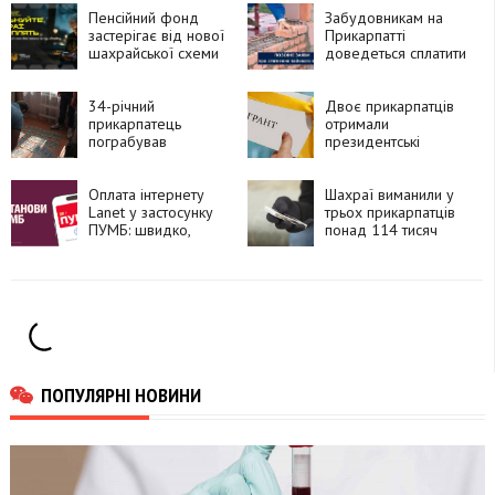
Пенсійний фонд
Забудовникам на
застерігає від нової
Прикарпатті
шахрайської схеми
доведеться сплатити
понад 13 мільйонів
гривень пайових
34-річний
внесків
Двоє прикарпатців
прикарпатець
отримали
пограбував
президентські
колишню вчительку
гранти
на 1,3 мільйона
гривень
Оплата інтернету
Шахраї виманили у
Lanet у застосунку
трьох прикарпатців
ПУМБ: швидко,
понад 114 тисяч
зручно та без комісії
гривень
ПОПУЛЯРНІ НОВИНИ