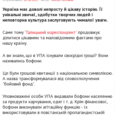
Україна має доволі непросту й цікаву історію. Її
унікальні звичаї, здобутки творчих людей і
неповторна культура заслуговують чималої уваги.
Саме тому “
Галицький кореспондент”
продовжує
ділитися цікавими та маловідомими фактами про
нашу країну.
А ви знали, що в УПА існували своєрідні гроші? Вони
називались бофони.
Це були грошові квитанції з національною символікою.
А назва трансформувалася від словосполучення
"бойовий фонд".
Уповноважені особи УПА видавали бофони населенню
за продукти харчування, одяг і т. д. Крім фінансової,
бофони виконували агітаційну функцію - їх
використовували в повстанській пропагандистській