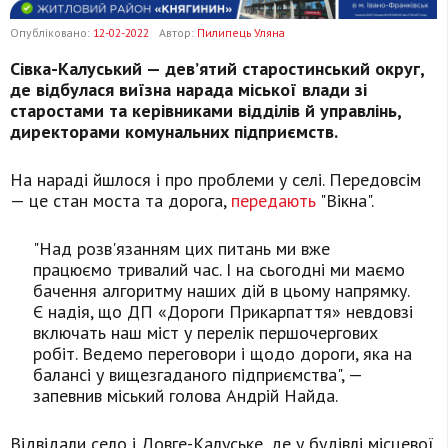
Опубліковано:
12-02-2022
Автор:
Пилипець Уляна
Сівка-Калуський — дев’ятий старостинський округ,
де відбулася виїзна нарада міської влади зі
старостами та керівниками відділів й управлінь,
директорами комунальних підприємств.
На нараді йшлося і про проблеми у селі. Передовсім
— це стан моста та дорога,
передають
"Вікна".
"Над розв'язанням цих питань ми вже
працюємо тривалий час. І на сьогодні ми маємо
бачення алгоритму наших дій в цьому напрямку.
Є надія, що ДП «Дороги Прикарпаття» невдовзі
включать наш міст у перелік першочергових
робіт. Ведемо переговори і щодо дороги, яка на
балансі у вищезгаданого підприємства", —
запевнив міський голова Андрій Найда.
Відвідали село і Довге-Калуське, де у будівлі місцевої