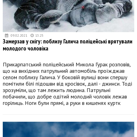
09.02.2021
13:25
Замерзав у снігу: поблизу Галича поліцейські врятували
молодого чоловіка
Прикарпатський поліцейський Микола Гурак розповів,
що на вихідних патрульний автомобіль проїжджав
селом поблизу Галича. У боковій вулиці вони спершу
помітили білі підошви від кросівок, далі - джинси. Тоді
зрозуміли, що там лежить людина. Патрульні
побачили, що добре одітий молодий чоловік лежав
горілиць. Ноги були прямі, а руки в кишенях куртк