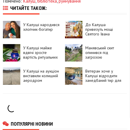
Помічено:
Калуш
,
бібліотека
,
руйнування
ЧИТАЙТЕ ТАКОЖ:
У Калуші народився
До Калуша
хлопчик-богатир
привезуть мощі
Святого Івана
Хрестителя
У Калуші майже
Манявський скит
вдвічі зросте
опинився під
вартість ритуальних
загрозою
послуг
руйнування
У Калуші на аукціон
Ветеран хоче у
виставили колишній
Калуші відродити
аеродром
занедбаний тир для
стрільби з лука
ПОПУЛЯРНІ НОВИНИ