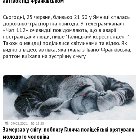
автівок під Франківськом
Сьогодні, 25 червня, близько 21:30 у Ямниці сталась
дорожньо-траспортна пригода. У телеграм-каналі
«Чат 112» очевидці повідомляють, що в аварії
постраждали люди, пише "Галицький кореспондент".
Також очевидці поділилися світлинами та відео. Як
видно з відео, автівка, яка їхала з Івано-Франківська,
раптом виїхала на зустрічну смугу
09.02.2021
13:25
Замерзав у снігу: поблизу Галича поліцейські врятували
молодого чоловіка