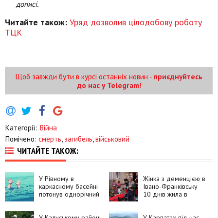
дописі.
Читайте також:
Уряд дозволив цілодобову роботу
ТЦК
Щоб завжди бути в курсі останніх новин -
приєднуйтесь
до нас у Telegram
!
Категорії:
Війна
Помічено:
смерть
,
загибель
,
військовий
ЧИТАЙТЕ ТАКОЖ:
У Рівному в
Жінка з деменцією в
каркасному басейні
Івано-Франківську
потонув однорічний
10 днів жила в
хлопчик
квартирі з померлим
чоловіком
У Калуському районі
У Карпатах під час