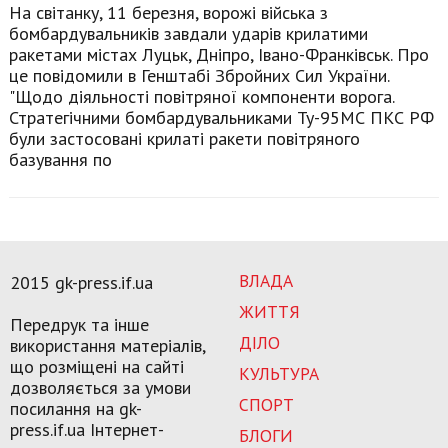
На світанку, 11 березня, ворожі війська з
бомбардувальників завдали ударів крилатими
ракетами містах Луцьк, Дніпро, Івано-Франківськ. Про
це повідомили в Генштабі Збройних Сил України.
"Щодо діяльності повітряної компоненти ворога.
Стратегічними бомбардувальниками Ту-95МС ПКС РФ
були застосовані крилаті ракети повітряного
базування по
ВЛАДА
2015 gk-press.if.ua
ЖИТТЯ
Передрук та інше
ДІЛО
використання матеріалів,
що розміщені на сайті
КУЛЬТУРА
дозволяється за умови
СПОРТ
посилання на gk-
press.if.ua Інтернет-
БЛОГИ