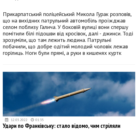
Прикарпатський поліцейський Микола Гурак розповів,
що на вихідних патрульний автомобіль проїжджав
селом поблизу Галича. У боковій вулиці вони спершу
помітили білі підошви від кросівок, далі - джинси. Тоді
зрозуміли, що там лежить людина. Патрульні
побачили, що добре одітий молодий чоловік лежав
горілиць. Ноги були прямі, а руки в кишенях куртк
12.03.2022
01:35
Удари по Франківську: стало відомо, чим стріляли