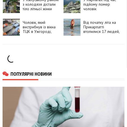
з колодязя дістали
підйому помер
тіло літньої жінки
чоловік
Чоловік, який
Від початку літа на
вистрибнув із вікна
Прикарпатті
ТЦК в Ужгороді,
втопилися 17 людей,
помер у лікарні
серед них — троє
підлітків
ПОПУЛЯРНІ НОВИНИ