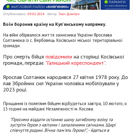
Опубліковано:
09-02-2024
Автор:
Ткач Дмитро
Воїн боронив країну на Куп'янському напрямку.
На війні обірвалося життя захисника України Ярослава
Солтанюка із с. Вербовець Косівської міської територіальної
громади.
Про смерть бійця
повідомили
на сторінці Косівської
громади, передає
"Галицький кореспондент"
.
Ярослав Солтанюк народився 27 квітня 1978 року. До
лав Збройних сил України чоловіка мобілізували у
2023 році.
Прощання із полеглим бійцем відбудеться завтра, 10 лютого, о
13 годині на майдані Незалежності м. Косова.
"Просимо віддати останню шану загиблому воїну та
зустріти Героя з квітами і запаленими свічками. Щирі
співчуття родині. Вічна пам'ять Герою!", - йдеться в