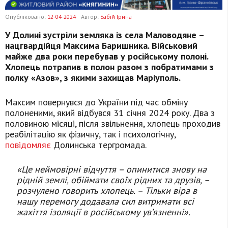
Опубліковано:
12-04-2024
Автор:
Бабій Ірина
У Долині зустріли земляка із села Маловодяне –
нацгвардійця Максима Баришника. Військовий
майже два роки перебував у російському полоні.
Хлопець потрапив в полон разом з побратимами з
полку «Азов», з якими захищав Маріуполь.
Максим повернувся до України під час обміну
полоненими, який відбувся 31 січня 2024 року. Два з
половиною місяці, після звільнення, хлопець проходив
реабілітацію як фізичну, так і психологічну,
повідомляє
Долинська тергромада.
«Це неймовірні відчуття – опинитися знову на
рідній землі, обіймати своїх рідних та друзів, –
розчулено говорить хлопець. – Тільки віра в
нашу перемогу додавала сил витримати всі
жахіття ізоляції в російському ув’язненні».