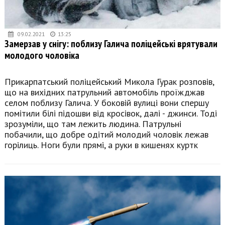
09.02.2021
13:25
Замерзав у снігу: поблизу Галича поліцейські врятували
молодого чоловіка
Прикарпатський поліцейський Микола Гурак розповів,
що на вихідних патрульний автомобіль проїжджав
селом поблизу Галича. У боковій вулиці вони спершу
помітили білі підошви від кросівок, далі - джинси. Тоді
зрозуміли, що там лежить людина. Патрульні
побачили, що добре одітий молодий чоловік лежав
горілиць. Ноги були прямі, а руки в кишенях куртк