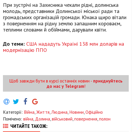
При зустрічі на Захисника чекали рідні, долинська
молодь, представники Долинської міської ради та
громадських організацій громади. Юнака щиро вітали
з поверненням на рідну землю запашним короваєм,
теплими словами й обіймами, дарували квіти.
До теми:
США нададуть Україні 138 млн доларів на
модернізацію ППО
Щоб завжди бути в курсі останніх новин -
приєднуйтесь
до нас у Telegram
!
Категорії:
Війна
,
Життя
,
Людина
,
Новини
,
Офіційно
Помічено:
війна
,
Долина
,
військовий
,
повернення
,
полон
ЧИТАЙТЕ ТАКОЖ: