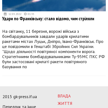
12.03.2022
01:35
Удари по Франківську: стало відомо, чим стріляли
На світанку, 11 березня, ворожі війська з
бомбардувальників завдали ударів крилатими
ракетами містах Луцьк, Дніпро, Івано-Франківськ. Про
це повідомили в Генштабі Збройних Сил України.
"Щодо діяльності повітряної компоненти ворога.
Стратегічними бомбардувальниками Ту-95МС ПКС РФ
були застосовані крилаті ракети повітряного
базування по
ВЛАДА
2015 gk-press.if.ua
ЖИТТЯ
Передрук та інше