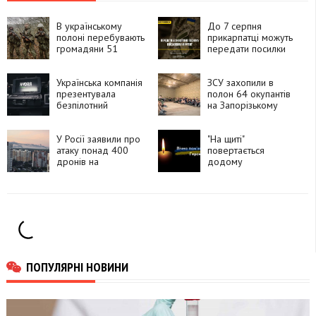
В українському
До 7 серпня
полоні перебувають
прикарпатці можуть
громадяни 51
передати посилки
країни, які воювали
для захисників і
за Росію
рідних на фронті
Українська компанія
ЗСУ захопили в
презентувала
полон 64 окупантів
безпілотний
на Запорізькому
комплекс HYDRA
напрямку
«Хижак»
У Росії заявили про
"На щиті"
атаку понад 400
повертається
дронів на
додому
Московську область
прикарпатець
Василь Півторак
ПОПУЛЯРНІ НОВИНИ