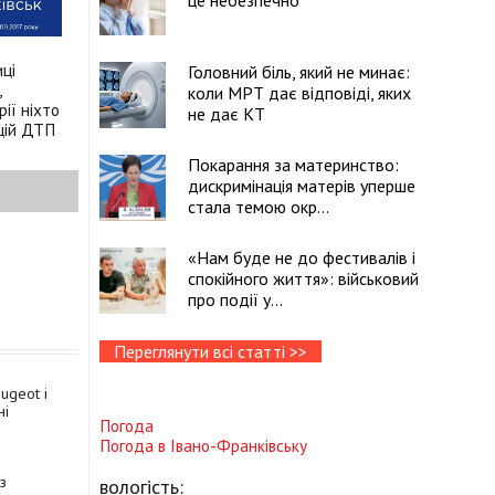
це небезпечно
ці
Головний біль, який не минає:
,
коли МРТ дає відповіді, яких
ії ніхто
не дає КТ
 цій ДТП
Покарання за материнство:
дискримінація матерів уперше
стала темою окр...
«Нам буде не до фестивалів і
спокійного життя»: військовий
про події у...
Переглянути всі статті >>
ugeot і
ні
Погода
Погода в
Івано-Франківську
з
вологість: