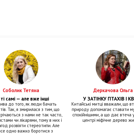
Соболик Тетяна
Деркачова Ольга
ті самі — але вже інші
У ЗАТІНКУ ПТАХІВ І КВ
лива до того, як люди бачать
Китайські митці вважали, що вт
тів. Так, я змирилася з тим, що
природу допомагає ставати м
річаються з нами не так часто,
спокійнішими, а що дає втеча у 
истами чи лікарями, тому в них і
центрі міфічне дерево ж
год розвіяти стереотипи. Але
все одно важко боротися з