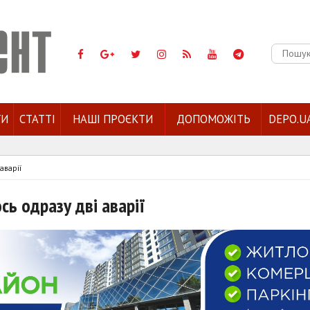
Пошук:
ГИ
СТАТТІ
НАШІ ПРОЄКТИ
ДОПОМОЖІТЬ
DEPO.U
аварії
сь одразу дві аварії