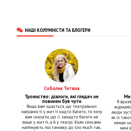
НАШІ КОЛУМНІСТИ ТА БЛОГЕРИ
Соболик Тетяна
Троянство: діалоги, які глядач не
Ми 
повинен був чути
Я враз
Якщо вам здається, що театральної
журналіс
награності у житті надто багато, то хочу
люди зуст
вам сказати, що її занадто багато не
як із такс
лише у житті, а й у театрі. Коли сенсами
немає на
напічкують постановку до too much так,
мені 