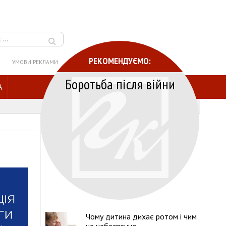
РЕКОМЕНДУЄМО:
УМОВИ РЕКЛАМИ
Боротьба після війни
A
Чому дитина дихає ротом і чим