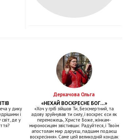
Деркачова Ольга
ІТІВ
«НЕХАЙ ВОСКРЕСНЕ БОГ…»
еча у дику
«Хоч у гріб зійшов Ти, Безсмертний, та
удрішими і
адову зруйнував ти силу, і воскрес єси як
світ, де у
переможець, Христе Боже, жінкам-
иття?
мироносицям звістивши: Радуйтеся, і Твоїм
апостолам мир даруєш, падшим подаєш
воскресіння». Саме цей великодній кондак