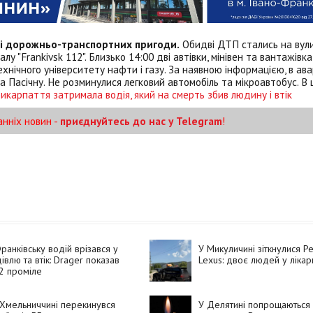
дві дорожньо-транспортних пригоди.
Обидві ДТП стались на вули
 "Frankivsk 112". Близько 14:00 дві автівки, мінівен та вантажівка
хнічного університету нафти і газу. За наявною інформацією, в авар
а Пасічну. Не розминулися легковий автомобіль та мікроавтобус. В
рикарпаття затримала водія, який на смерть збив людину і втік
анніх новин -
приєднуйтесь до нас у Telegram
!
ранківську водій врізався у
У Микуличині зіткнулися Pe
івлю та втік: Drager показав
Lexus: двоє людей у лікар
2 проміле
Хмельниччині перекинувся
У Делятині попрощаються 