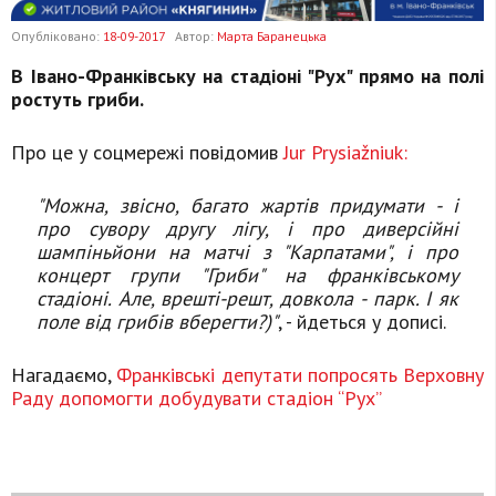
Опубліковано:
18-09-2017
Автор:
Марта Баранецька
В Івано-Франківську на стадіоні "Рух" прямо на полі
ростуть гриби.
Про це у соцмережі повідомив
Jur Prysiažniuk:
"Можна, звісно, багато жартів придумати - і
про сувору другу лігу, і про диверсійні
шампіньйони на матчі з "Карпатами", і про
концерт групи "Гриби" на франківському
стадіоні. Але, врешті-решт, довкола - парк. І як
поле від грибів вберегти?)"
, - йдеться у дописі.
Нагадаємо,
Франківські депутати попросять Верховну
Раду допомогти добудувати стадіон “Рух”