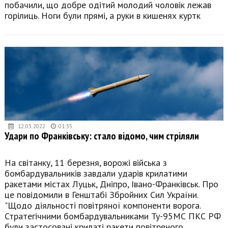
побачили, що добре одітий молодий чоловік лежав
горілиць. Ноги були прямі, а руки в кишенях куртк
12.03.2022
01:35
Удари по Франківську: стало відомо, чим стріляли
На світанку, 11 березня, ворожі війська з
бомбардувальників завдали ударів крилатими
ракетами містах Луцьк, Дніпро, Івано-Франківськ. Про
це повідомили в Генштабі Збройних Сил України.
"Щодо діяльності повітряної компоненти ворога.
Стратегічними бомбардувальниками Ту-95МС ПКС РФ
були застосовані крилаті ракети повітряного