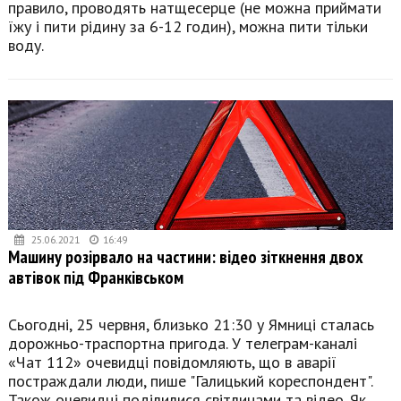
правило, проводять натщесерце (не можна приймати
їжу і пити рідину за 6-12 годин), можна пити тільки
воду.
25.06.2021
16:49
Машину розірвало на частини: відео зіткнення двох
автівок під Франківськом
Сьогодні, 25 червня, близько 21:30 у Ямниці сталась
дорожньо-траспортна пригода. У телеграм-каналі
«Чат 112» очевидці повідомляють, що в аварії
постраждали люди, пише "Галицький кореспондент".
Також очевидці поділилися світлинами та відео. Як