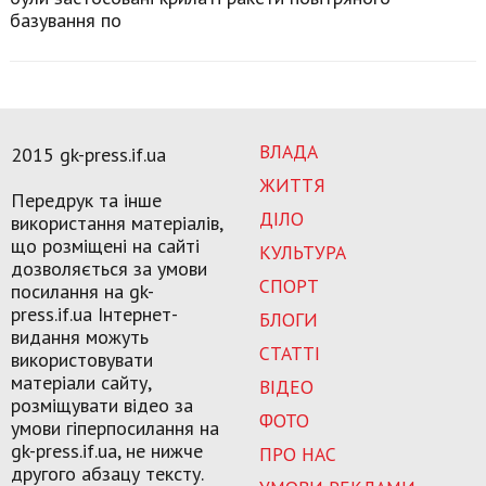
базування по
ВЛАДА
2015 gk-press.if.ua
ЖИТТЯ
Передрук та інше
ДІЛО
використання матеріалів,
що розміщені на сайті
КУЛЬТУРА
дозволяється за умови
СПОРТ
посилання на gk-
press.if.ua Інтернет-
БЛОГИ
видання можуть
СТАТТІ
використовувати
матеріали сайту,
ВІДЕО
розміщувати відео за
ФОТО
умови гіперпосилання на
gk-press.if.ua, не нижче
ПРО НАС
другого абзацу тексту.