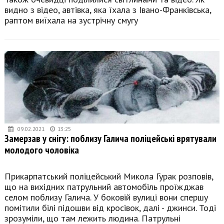
видно з відео, автівка, яка їхала з Івано-Франківська,
раптом виїхала на зустрічну смугу
09.02.2021
13:25
Замерзав у снігу: поблизу Галича поліцейські врятували
молодого чоловіка
Прикарпатський поліцейський Микола Гурак розповів,
що на вихідних патрульний автомобіль проїжджав
селом поблизу Галича. У боковій вулиці вони спершу
помітили білі підошви від кросівок, далі - джинси. Тоді
зрозуміли, що там лежить людина. Патрульні