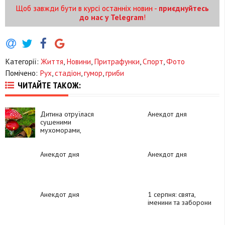
Щоб завжди бути в курсі останніх новин -
приєднуйтесь
до нас у Telegram
!
Категорії:
Життя
,
Новини
,
Притрафунки
,
Спорт
,
Фото
Помічено:
Рух
,
стадіон
,
гумор
,
гриби
ЧИТАЙТЕ ТАКОЖ:
Дитина отруїлася
Анекдот дня
сушеними
мухоморами,
купленими на
сувенірному ринку
на Прикарпатті
Анекдот дня
Анекдот дня
Анекдот дня
1 серпня: свята,
іменини та заборони