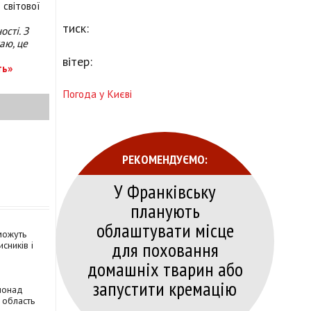
 світової
тиск:
сті. З
жаю, це
вітер:
ть»
Погода у Києві
РЕКОМЕНДУЄМО:
У Франківську
планують
облаштувати місце
можуть
для поховання
сників і
домашніх тварин або
запустити кремацію
 понад
 область