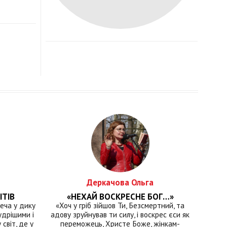
Деркачова Ольга
ІТІВ
«НЕХАЙ ВОСКРЕСНЕ БОГ…»
еча у дику
«Хоч у гріб зійшов Ти, Безсмертний, та
удрішими і
адову зруйнував ти силу, і воскрес єси як
світ, де у
переможець, Христе Боже, жінкам-