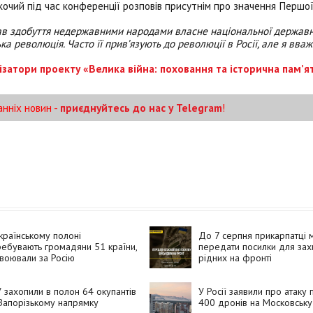
чий під час конференції розповів присутнім про значення Першої
чав здобуття недержавними народами власне національної державно
ька революція. Часто її прив’язують до революції в Росії, але я вва
ізатори проекту «Велика війна: поховання та історична пам’я
анніх новин -
приєднуйтесь до нас у Telegram
!
країнському полоні
До 7 серпня прикарпатці 
ебувають громадяни 51 країни,
передати посилки для захи
 воювали за Росію
рідних на фронті
 захопили в полон 64 окупантів
У Росії заявили про атаку
Запорізькому напрямку
400 дронів на Московську