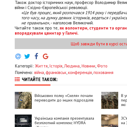
Також доктор історичних наук, професор Володимир Велико
війни і Східно-Європейської революції.
«Це був процес, який розпочався 1914 року і передба
того часу, на думку деяких істориків, ведеться і українс
не правильно»
, - наголосив Великочий.
Читайте також про те,
як волонтери, студенти та орган
впорядкували цвинтар у Галичі.
Щоб завжди бути в курсі ост
Категорії:
Життя
,
Історія
,
Людина
,
Новини
,
Фото
Помічено:
війна
,
франківськ
,
конференція
,
поховання
ЧИТАЙТЕ ТАКОЖ:
Військових полку «Скеля» почали
В у
переводити до інших підрозділів
пер
які
Українська компанія презентувала
ЗСУ
безпілотний комплекс HYDRA
на 