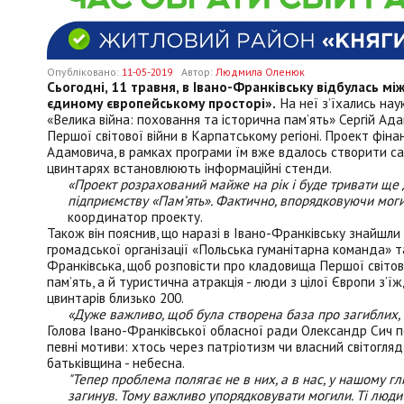
Опубліковано:
11-05-2019
Автор:
Людмила Оленюк
Сьогодні, 11 травня, в Івано-Франківську відбулась м
єдиному європейському просторі».
На неї з’їхались нау
«Велика війна: поховання та історична пам’ять» Сергій А
Першої світової війни в Карпатському регіоні. Проект фі
Адамовича, в рамках програми їм вже вдалось створити са
цвинтарях встановлюють інформаційні стенди.
«Проект розрахований майже на рік і буде тривати ще 
підприємству «Пам’ять». Фактично, впорядковуючи моги
координатор проекту.
Також він пояснив, що наразі в Івано-Франківську знайшли 
громадської організації «Польська гуманітарна команда» т
Франківська, щоб розповісти про кладовища Першої світової
пам’ять, а й туристична атракція - люди з цілої Європи з’
цвинтарів близько 200.
«Дуже важливо, щоб була створена база про загиблих, а
Голова Івано-Франківської обласної ради Олександр Сич по
певні мотиви: хтось через патріотизм чи власний світогляд,
батьківщина - небесна.
"Тепер проблема полягає не в них, а в нас, у нашому гл
загинув. Тому важливо упорядковувати могили. Ті люди 