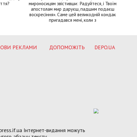
иття?
мироносицям звістивши: Радуйтеся, і Твоїм
апостолам мир даруєш, падшим подаєш
воскресіння». Саме цей великодній кондак
пригадався мені, коли з
ОВИ РЕКЛАМИ
ДОПОМОЖІТЬ
DEPO.UA
ress.if.ua Інтернет-видання можуть
угого абзацу тексту.