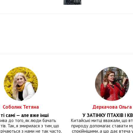
Соболик Тетяна
Деркачова Ольга
ті самі — але вже інші
У ЗАТІНКУ ПТАХІВ І КВ
лива до того, як люди бачать
Китайські митці вважали, що вт
тів. Так, я змирилася з тим, що
природу допомагає ставати м
річаються з нами не так часто,
спокійнішими, а що дає втеча у 