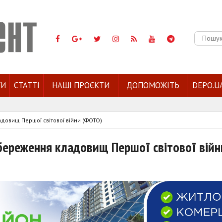
Пошук:
ГИ
СТАТТІ
НАШІ ПРОЄКТИ
ДОПОМОЖІТЬ
DEPO.U
адовищ Першої світової війни (ФОТО)
збереження кладовищ Першої світової війн