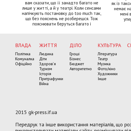
вам сказати, що її занадто багато не
як із такс
лише у житті, а й у театрі. Коли сенсами
немає на
напічкують постановку до too much так,
мені 
що без пояснень не розберешся. Тож
упе
пояснювати беруться багато і
ВЛАДА
ЖИТТЯ
ДІЛО
КУЛЬТУРА
С
Політика
Людина
Гроші
Література
Комуналка
Діти
Бізнес
Театр
Офіційно
Здоров’я
Бюджет
Музика
Туризм
Авторитетно
Фото/кіно
Історія
Художники
Притрафунки
Інше
Війна
2015 gk-press.if.ua
Передрук та інше використання матеріалів, що роз
використовувати матеріали сайту, розміщувати віде