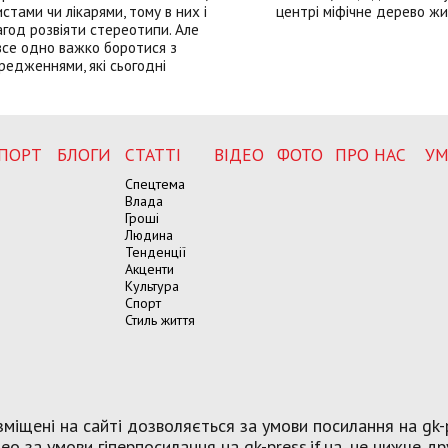
истами чи лікарями, тому в них і
центрі міфічне дерево ж
год розвіяти стереотипи. Але
все одно важко боротися з
редженнями, які сьогодні
ПОРТ
БЛОГИ
СТАТТІ
ВІДЕО
ФОТО
ПРО НАС
УМ
Спецтема
Влада
Гроші
Людина
Тенденції
Акценти
Культура
Спорт
Стиль життя
міщені на сайті дозволяється за умови посилання на gk-p
о за умови гіперпосилання на gk-press.if.ua, не нижче др