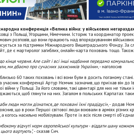
іжнародна конференція «Велика війна: у військових негараздах
ковці з Польщі, Угорщини, Німеччини. Історик та координатор прое
дамович розповів, що вони працюють над впорядкуванням військових
нансується за підтримки Міжнародного Вишеградського Фонду. За с
йт, де є мартиролог загиблих, онлайн-карта поховань тощо. Також
до кінця червня. Але сайт і всі інші надбання передамо комунальн
ли, ми дбаємо про сучасних захисників України»
, - наголосив
близько 60 таких поховань і всі вони були в досить поганому стані.
а учасник конференції Артур Нємчик зазначив, що приїхав він до І
 війни у Польщі. За його словами, такі цвинтарі для них не тільки 
їжджаються, щоб глянути на них. Загалом в польських Карпатах так
би люди могли дізнатися, де поховані їхні прадідусі»
, - додав Нєм
яснив, що в роки Першої світової люди воювали в арміях різних к
 а когось насильно мобілізували. Проте їх всіх після смерті об'єдн
ибокому відчуті норм європейської культури - віддати шану кожном
цього вартують",
- сказав Сич.