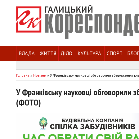
ВЛАДА
ЖИТТЯ
ДІЛО
КУЛЬТУРА
СПОРТ
БЛО
Головна
»
Новини
»
У Франківську науковці обговорили збереження кл
У Франківську науковці обговорили 
(ФОТО)