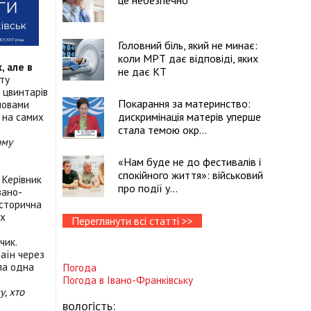
це небезпечно
Головний біль, який не минає:
коли МРТ дає відповіді, яких
, але в
не дає КТ
кту
 цвинтарів
Покарання за материнство:
ловами
 на самих
дискримінація матерів уперше
стала темою окр...
ому
«Нам буде не до фестивалів і
спокійного життя»: військовий
 Керівник
про події у...
вано-
історична
их
Переглянути всі статті >>
чик.
раїн через
ала одна
Погода
Погода в
Івано-Франківську
у, хто
вологість: