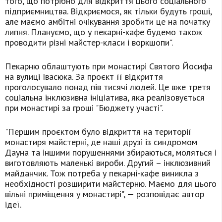
того, що потрібно для відкриття цього соціального
підприємництва. Відкриємося, як тільки будуть гроші,
але маємо амбітні очікування зробити це на початку
липня. Плануємо, що у пекарні-кафе будемо також
проводити різні майстер-класи і воркшопи".
Пекарню облаштують при монастирі Святого Йосифа
на вулиці Івасюка. За проєкт її відкриття
проголосувало понад пів тисячі людей. Це вже третя
соціальна інклюзивна ініціатива, яка реалізовується
при монастирі за гроші "Бюджету участі".
"Першим проєктом було відкриття на території
монастиря майстерні, де наші друзі із синдромом
Дауна та іншими порушеннями збираються, моляться і
виготовляють маленькі вироби. Другий – інклюзивний
майданчик. Тож потреба у пекарні-кафе виникла з
необхідності розширити майстерню. Маємо для цього
вільні приміщення у монастирі", — розповідає автор
ідеї.