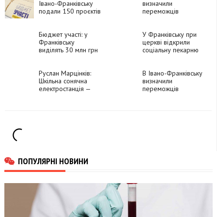
Івано-Франківську
визначили
подали 150 проєктів
переможців
Бюджету участі
2024
Бюджет участі: у
У Франківську при
Франківську
церкві відкрили
виділять 30 млн грн
соціальну пекарню
на проєкти від
мешканців громади
Руслан Марцінків:
В Івано-Франківську
Шкільна сонячна
визначили
електростанція —
переможців
хороший приклад
"Бюджету участі"
ініціативи для інших
навчальних закладів
ПОПУЛЯРНІ НОВИНИ