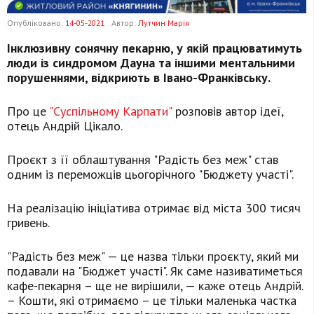
Опубліковано:
14-05-2021
Автор:
Лутчин Марія
Інклюзивну сонячну пекарню, у якій працюватимуть
люди із синдромом Дауна та іншими ментальними
порушеннями, відкриють в Івано-Франківську.
Про це
"Суспільному Карпати"
розповів автор ідеї,
отець Андрій Цікало.
Проєкт з її облаштування "Радість без меж" став
одним із переможців цьогорічного "Бюджету участі".
На реалізацію ініціатива отримає від міста 300 тисяч
гривень.
"Радість без меж" — це назва тільки проєкту, який ми
подавали на "Бюджет участі". Як саме називатиметься
кафе-пекарня – ще не вирішили, — каже отець Андрій.
– Кошти, які отримаємо – це тільки маленька частка