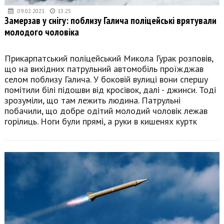
09.02.2021
13:25
Замерзав у снігу: поблизу Галича поліцейські врятували
молодого чоловіка
Прикарпатський поліцейський Микола Гурак розповів,
що на вихідних патрульний автомобіль проїжджав
селом поблизу Галича. У боковій вулиці вони спершу
помітили білі підошви від кросівок, далі - джинси. Тоді
зрозуміли, що там лежить людина. Патрульні
побачили, що добре одітий молодий чоловік лежав
горілиць. Ноги були прямі, а руки в кишенях куртк