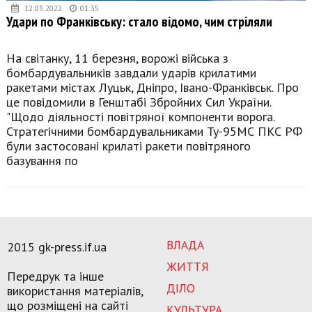
12.03.2022
01:35
Удари по Франківську: стало відомо, чим стріляли
На світанку, 11 березня, ворожі війська з
бомбардувальників завдали ударів крилатими
ракетами містах Луцьк, Дніпро, Івано-Франківськ. Про
це повідомили в Генштабі Збройних Сил України.
"Щодо діяльності повітряної компоненти ворога.
Стратегічними бомбардувальниками Ту-95МС ПКС РФ
були застосовані крилаті ракети повітряного
базування по
ВЛАДА
2015 gk-press.if.ua
ЖИТТЯ
Передрук та інше
ДІЛО
використання матеріалів,
що розміщені на сайті
КУЛЬТУРА