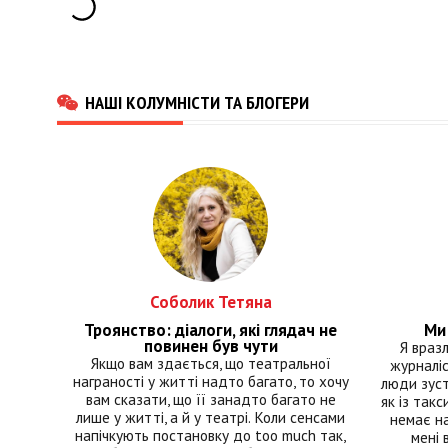
НАШІ КОЛУМНІСТИ ТА БЛОГЕРИ
Соболик Тетяна
Троянство: діалоги, які глядач не
Ми 
повинен був чути
Я враз
Якщо вам здається, що театральної
журналіс
награності у житті надто багато, то хочу
люди зуст
вам сказати, що її занадто багато не
як із такс
лише у житті, а й у театрі. Коли сенсами
немає на
напічкують постановку до too much так,
мені 