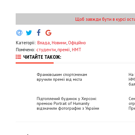
Щоб завжди бути в курсі ост
Категорії:
Влада
,
Новини
,
Офіційно
Помічено:
студенти
,
премії
,
НМТ
ЧИТАЙТЕ ТАКОЖ:
Франківським спортсменам
На 
вручили премії від міста
НМТ
бал
Підтоплений будинок у Херсоні:
Сем
премією Portrait of Humanity
отр
відзначили фотографію з України
Пр