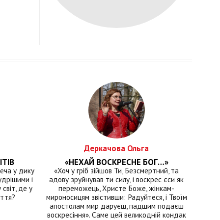
Деркачова Ольга
ІТІВ
«НЕХАЙ ВОСКРЕСНЕ БОГ…»
еча у дику
«Хоч у гріб зійшов Ти, Безсмертний, та
удрішими і
адову зруйнував ти силу, і воскрес єси як
світ, де у
переможець, Христе Боже, жінкам-
иття?
мироносицям звістивши: Радуйтеся, і Твоїм
апостолам мир даруєш, падшим подаєш
воскресіння». Саме цей великодній кондак