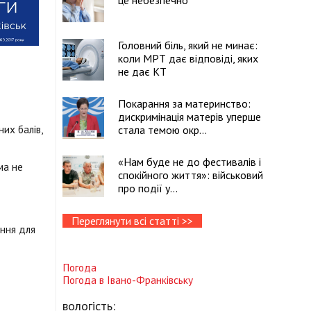
це небезпечно
Головний біль, який не минає:
коли МРТ дає відповіді, яких
не дає КТ
Покарання за материнство:
дискримінація матерів уперше
их балів,
стала темою окр...
«Нам буде не до фестивалів і
ма не
спокійного життя»: військовий
про події у...
Переглянути всі статті >>
ення для
Погода
Погода в
Івано-Франківську
вологість: