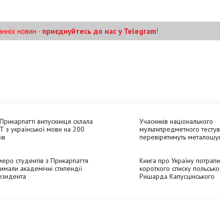
анніх новин -
приєднуйтесь до нас у Telegram
!
Прикарпатті випускниця склала
Учасників національного
 з української мови на 200
мультипредметного тесту
ів
перевірятимуть металошу
еро студентів з Прикарпаття
Книга про Україну потрап
имали академічні стипендії
короткого списку польсько
езидента
Ришарда Капусцінського