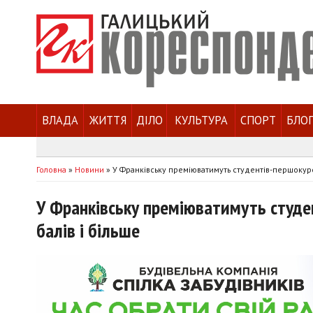
ВЛАДА
ЖИТТЯ
ДІЛО
КУЛЬТУРА
СПОРТ
БЛО
Головна
»
Новини
»
У Франківську преміюватимуть студентів-першокурсн
У Франківську преміюватимуть студе
балів і більше