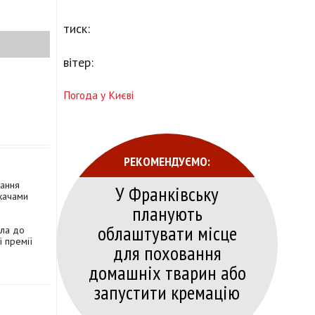
тиск:
вітер:
Погода у Києві
РЕКОМЕНДУЄМО:
вання
У Франківську
качами
планують
облаштувати місце
ила до
ї премії
для поховання
домашніх тварин або
запустити кремацію