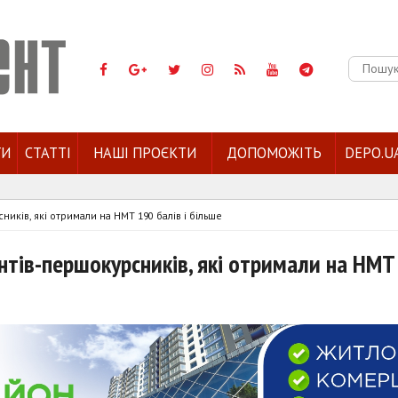
Пошук:
ГИ
СТАТТІ
НАШІ ПРОЄКТИ
ДОПОМОЖІТЬ
DEPO.U
иків, які отримали на НМТ 190 балів і більше
нтів-першокурсників, які отримали на НМТ