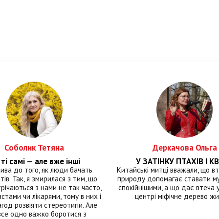
Соболик Тетяна
Деркачова Ольга
ті самі — але вже інші
У ЗАТІНКУ ПТАХІВ І КВ
лива до того, як люди бачать
Китайські митці вважали, що вт
тів. Так, я змирилася з тим, що
природу допомагає ставати м
річаються з нами не так часто,
спокійнішими, а що дає втеча у 
истами чи лікарями, тому в них і
центрі міфічне дерево ж
год розвіяти стереотипи. Але
все одно важко боротися з