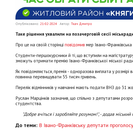
Опубліковано:
21-02-2024
Автор:
Ткач Дмитро
Таке рішення ухвалили на позачерговій сесії міськрад
Про це на своїй сторінці
повідомив
мер Івано-Франківська 
Студенти-першокурсники й ті, що вступили на магістратуру
зможуть отримати премію Івано-Франківської міської ради
Як повідомляється, премія - одноразова виплата у розмірі 
повинна перевищувати 55 тисяч гривень.
Перелік відмінників у навчанні мають подати ВНЗ до 31 жо
Руслан Марцінків зазначив, що спільно з депутатами розр
студентства.
"Добре вчіться і заробляйте розумом!", - додав міський
До теми:
В Івано-Франківську депутати проголос