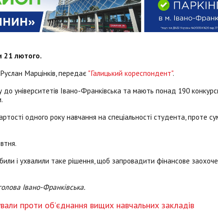
и 21 лютого.
Руслан Марцінків, передає
"Галицький кореспондент"
.
 до університетів Івано-Франківська та мають понад 190 конкурсн
.
вартості одного року навчання на спеціальності студента, проте су
втня.
обили і ухвалили таке рішення, щоб запровадити фінансове заохоч
 голова Івано-Франківська.
ували проти об’єднання вищих навчальних закладів