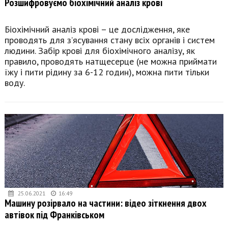
Розшифровуємо біохімічний аналіз крові
Біохімічний аналіз крові – це дослідження, яке
проводять для з’ясування стану всіх органів і систем
людини. Забір крові для біохімічного аналізу, як
правило, проводять натщесерце (не можна приймати
їжу і пити рідину за 6-12 годин), можна пити тільки
воду.
25.06.2021
16:49
Машину розірвало на частини: відео зіткнення двох
автівок під Франківськом