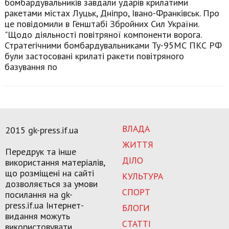
бомбардувальників завдали ударів крилатими
ракетами містах Луцьк, Дніпро, Івано-Франківськ. Про
це повідомили в Генштабі Збройних Сил України.
"Щодо діяльності повітряної компоненти ворога.
Стратегічними бомбардувальниками Ту-95МС ПКС РФ
були застосовані крилаті ракети повітряного
базування по
ВЛАДА
2015 gk-press.if.ua
ЖИТТЯ
Передрук та інше
ДІЛО
використання матеріалів,
що розміщені на сайті
КУЛЬТУРА
дозволяється за умови
СПОРТ
посилання на gk-
press.if.ua Інтернет-
БЛОГИ
видання можуть
СТАТТІ
використовувати