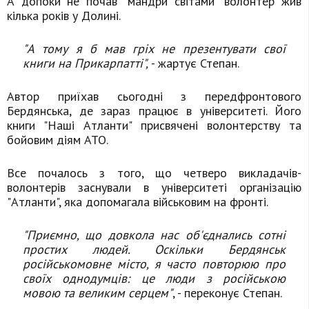
А допоки не почав "мандри світами" волонтер жив
кілька років у Долині.
"А тому я б мав гріх не презентувати свої
книги на Прикарпатті",
- жартує Степан.
Автор приїхав сьогодні з передфронтового
Бердянська, де зараз працює в університеті. Його
книги "Наші Атланти" присвячені волонтерству та
бойовим діям АТО.
Все почалось з того, що четверо викладачів-
волонтерів заснували в університеті організацію
"Атланти", яка допомагала військовим на фронті.
"Приємно, що довкола нас об'єднались сотні
простих людей. Оскільки Бердянськ
російськомовне місто, я часто повторюю про
своїх однодумців: це люди з російською
мовою та великим серцем"
, - переконує Степан.