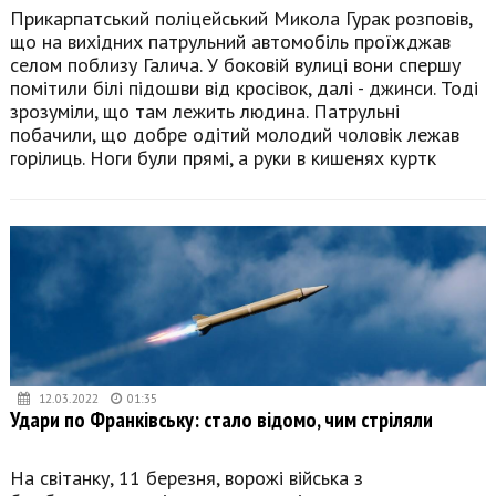
Прикарпатський поліцейський Микола Гурак розповів,
що на вихідних патрульний автомобіль проїжджав
селом поблизу Галича. У боковій вулиці вони спершу
помітили білі підошви від кросівок, далі - джинси. Тоді
зрозуміли, що там лежить людина. Патрульні
побачили, що добре одітий молодий чоловік лежав
горілиць. Ноги були прямі, а руки в кишенях куртк
12.03.2022
01:35
Удари по Франківську: стало відомо, чим стріляли
На світанку, 11 березня, ворожі війська з