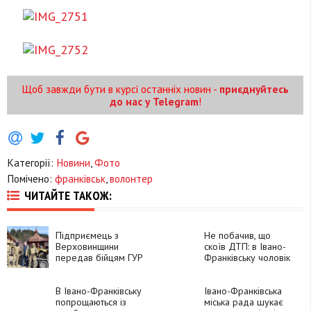
Щоб завжди бути в курсі останніх новин -
приєднуйтесь
до нас у Telegram
!
Категорії:
Новини
,
Фото
Помічено:
франківськ
,
волонтер
ЧИТАЙТЕ ТАКОЖ:
Підприємець з
Не побачив, що
Верховинщини
скоїв ДТП: в Івано-
передав бійцям ГУР
Франківську чоловік
чотири квадроцикли
в'їхав у
припарковане авто
В Івано-Франківську
Івано-Франківська
попрощаються із
міська рада шукає