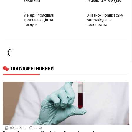
загиблим
начальника відділу
захисником Павлом
культурної спадщини
Конвісаровим
У мерії пояснили
В Івано-Франківську
зростання цін за
оштрафували
послуги
чоловіка за
"Комфортного
неправдивий виклик
Дому"
поліції
ПОПУЛЯРНІ НОВИНИ
02.05.2017
11:30