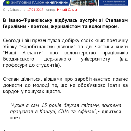
Опубліковано:
17-01-2017
Автор:
Ничай Ольга
В Івано-Франківську відбулась зустріч зі Степаном
Герилівим - поетом, журналістом та волонтером.
Сьогодні він презентував добірку своїх книг: поетичну
збірку "Заробітчанські дзвони" та дві частини книги
"Наші Атланти" про волонтерство працівників
Бердянського державного університету (від
професури до студентів).
Степан ділиться, віршами про заробітчанство прагне
донести до молоді те, що не обов'язково їхати за
кордон у пошуках щастя.
"Адже я сам 15 років блукав світами, зокрема
працював в Канаді, США та Афінах"
, - ділиться
поет.