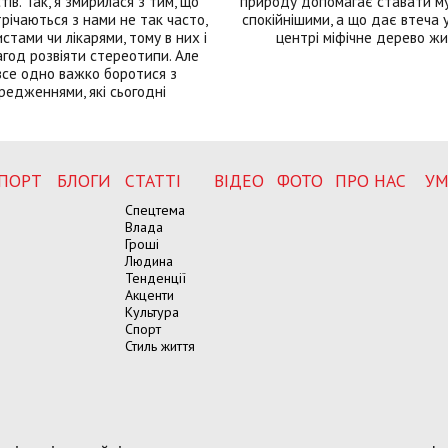
тів. Так, я змирилася з тим, що
природу допомагає ставати м
річаються з нами не так часто,
спокійнішими, а що дає втеча у 
истами чи лікарями, тому в них і
центрі міфічне дерево ж
год розвіяти стереотипи. Але
все одно важко боротися з
редженнями, які сьогодні
ПОРТ
БЛОГИ
СТАТТІ
ВІДЕО
ФОТО
ПРО НАС
УМ
Спецтема
Влада
Гроші
Людина
Тенденції
Акценти
Культура
Спорт
Стиль життя