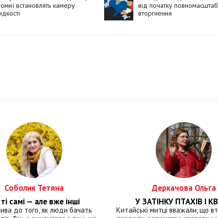
омиї встановлять камеру
від початку повномасшта
дкості
вторгнення
Соболик Тетяна
Деркачова Ольга
ті самі — але вже інші
У ЗАТІНКУ ПТАХІВ І КВ
лива до того, як люди бачать
Китайські митці вважали, що вт