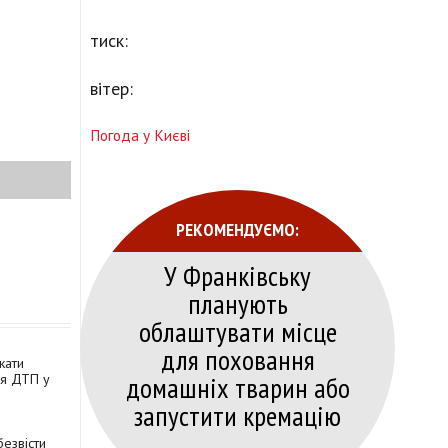
тиск:
вітер:
Погода у Києві
РЕКОМЕНДУЄМО:
У Франківську
планують
облаштувати місце
для поховання
кати
домашніх тварин або
сля ДТП у
запустити кремацію
безвісти