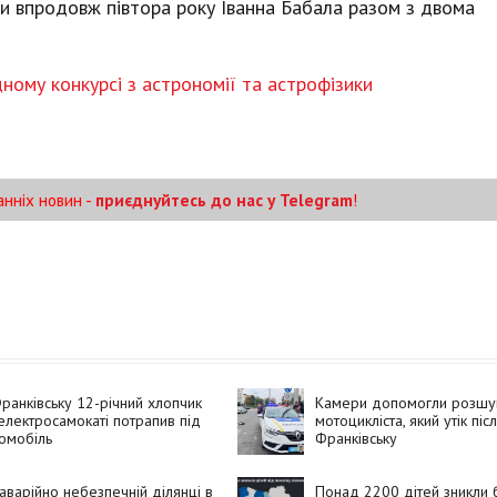
и впродовж півтора року Іванна Бабала разом з двома
ному конкурсі з астрономії та астрофізики
анніх новин -
приєднуйтесь до нас у Telegram
!
ранківську 12-річний хлопчик
Камери допомогли розшу
електросамокаті потрапив під
мотоцикліста, який утік пі
омобіль
Франківську
аварійно небезпечній ділянці в
Понад 2200 дітей зникли 