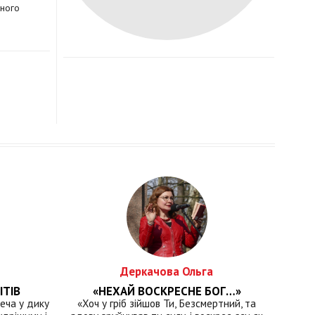
бного
Деркачова Ольга
ІТІВ
«НЕХАЙ ВОСКРЕСНЕ БОГ…»
еча у дику
«Хоч у гріб зійшов Ти, Безсмертний, та