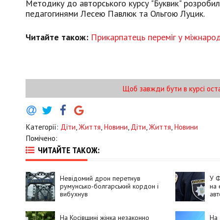
Методику до авторського курсу "Буквик" розробил
педагогинями Лесею Павлюк та Ольгою Луцик.
Читайте також:
Прикарпатець переміг у міжнарод
Щоб завжди бути в курсі ост
Категорії:
Діти
,
Життя
,
Новини
,
Діти
,
Життя
,
Новини
Помічено:
ЧИТАЙТЕ ТАКОЖ:
Невідомий дрон перетнув
У Ф
румунсько-болгарський кордон і
на 
вибухнув
авт
На Косівщині жінка незаконно
На 