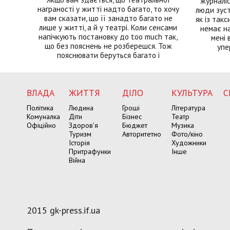
журналіс
награності у житті надто багато, то хочу
люди зуст
вам сказати, що її занадто багато не
як із такс
лише у житті, а й у театрі. Коли сенсами
немає на
напічкують постановку до too much так,
мені 
що без пояснень не розберешся. Тож
упе
пояснювати беруться багато і
ВЛАДА
ЖИТТЯ
ДІЛО
КУЛЬТУРА
С
Політика
Людина
Гроші
Література
Комуналка
Діти
Бізнес
Театр
Офіційно
Здоров’я
Бюджет
Музика
Туризм
Авторитетно
Фото/кіно
Історія
Художники
Притрафунки
Інше
Війна
2015 gk-press.if.ua