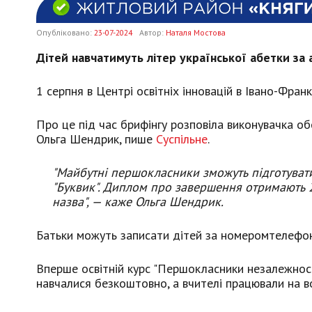
Опубліковано:
23-07-2024
Автор:
Наталя Мостова
Дітей навчатимуть літер української абетки за 
1 серпня в Центрі освітніх інновацій в Івано-Фран
Про це під час брифінгу розповіла виконувачка об
Ольга Шендрик, пише
Суспільне
.
"Майбутні першокласники зможуть підготувати
"Буквик". Диплом про завершення отримають 2
назва", — каже Ольга Шендрик.
Батьки можуть записати дітей за номеромтелефон
Вперше освітній курс "Першокласники незалежності
навчалися безкоштовно, а вчителі працювали на в