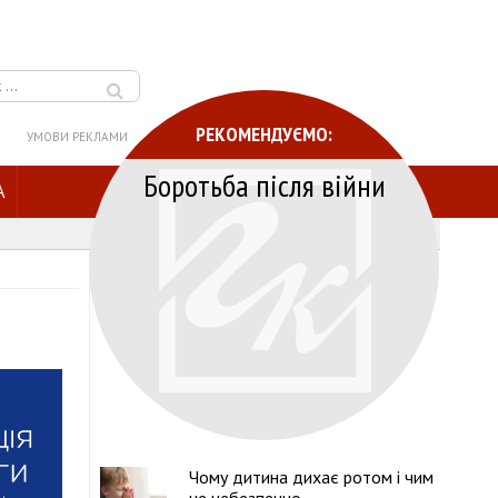
РЕКОМЕНДУЄМО:
УМОВИ РЕКЛАМИ
Боротьба після війни
A
Чому дитина дихає ротом і чим