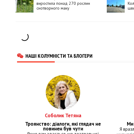
виростила понад 270 рослин
Кол
снотворного маку
шви
НАШІ КОЛУМНІСТИ ТА БЛОГЕРИ
Соболик Тетяна
Троянство: діалоги, які глядач не
Ми 
повинен був чути
Я враз
Якщо вам здається, що театральної