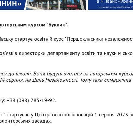
авторським курсом "Буквик".
ківську стартує освітній курс "Першокласники незалежност
ов'язків директорки департаменту освіти та науки місько
ся до школи. Вони будуть вчитися за авторським курсо
4 серпня, на День Незалежності. Тому така символічна
у: +38 (098) 785-19-92.
" стартував у Центрі освітніх інновацій 1 серпня 2023 р
олонтерських засадах.