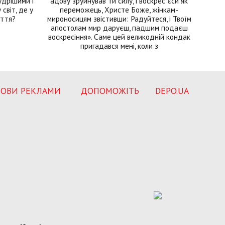
удрішими і
адову зруйнував ти силу, і воскрес єси як
світ, де у
переможець, Христе Боже, жінкам-
иття?
мироносицям звістивши: Радуйтеся, і Твоїм
апостолам мир даруєш, падшим подаєш
воскресіння». Саме цей великодній кондак
пригадався мені, коли з
ОВИ РЕКЛАМИ
ДОПОМОЖІТЬ
DEPO.UA