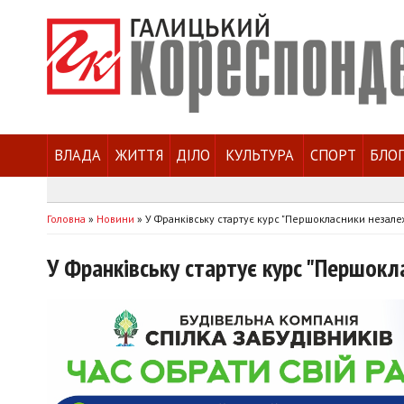
ВЛАДА
ЖИТТЯ
ДІЛО
КУЛЬТУРА
СПОРТ
БЛО
Головна
»
Новини
»
У Франківську стартує курс "Першокласники незалеж
У Франківську стартує курс "Першокл