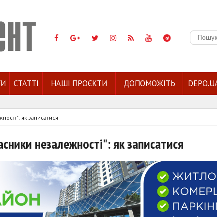
Пошук:
ГИ
СТАТТІ
НАШІ ПРОЄКТИ
ДОПОМОЖІТЬ
DEPO.U
ності": як записатися
асники незалежності": як записатися