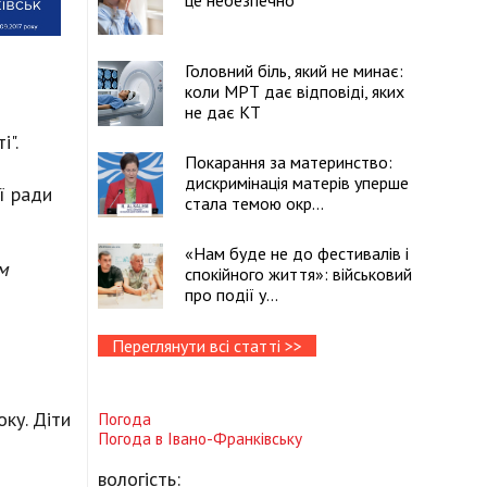
це небезпечно
Головний біль, який не минає:
коли МРТ дає відповіді, яких
не дає КТ
і".
Покарання за материнство:
дискримінація матерів уперше
ї ради
стала темою окр...
«Нам буде не до фестивалів і
м
спокійного життя»: військовий
про події у...
Переглянути всі статті >>
оку. Діти
Погода
Погода в
Івано-Франківську
вологість: