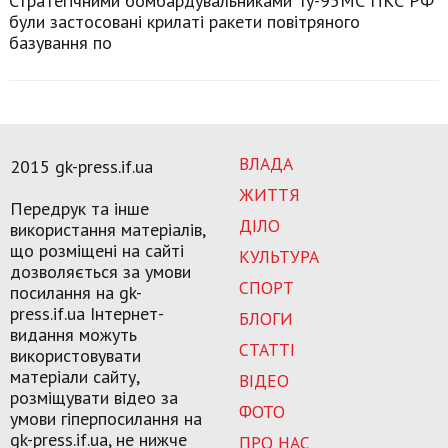
Стратегічними бомбардувальниками Ту-95МС ПКС РФ
були застосовані крилаті ракети повітряного
базування по
ВЛАДА
2015 gk-press.if.ua
ЖИТТЯ
Передрук та інше
ДІЛО
використання матеріалів,
що розміщені на сайті
КУЛЬТУРА
дозволяється за умови
СПОРТ
посилання на gk-
press.if.ua Інтернет-
БЛОГИ
видання можуть
СТАТТІ
використовувати
матеріали сайту,
ВІДЕО
розміщувати відео за
ФОТО
умови гіперпосилання на
gk-press.if.ua, не нижче
ПРО НАС