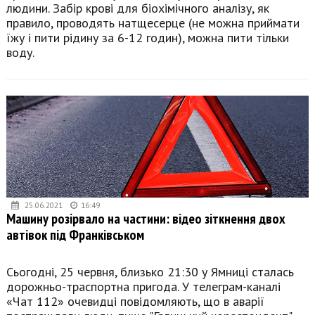
людини. Забір крові для біохімічного аналізу, як
правило, проводять натщесерце (не можна приймати
їжу і пити рідину за 6-12 годин), можна пити тільки
воду.
25.06.2021
16:49
Машину розірвало на частини: відео зіткнення двох
автівок під Франківськом
Сьогодні, 25 червня, близько 21:30 у Ямниці сталась
дорожньо-траспортна пригода. У телеграм-каналі
«Чат 112» очевидці повідомляють, що в аварії