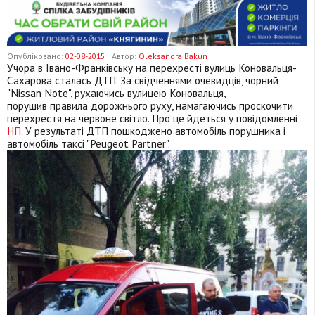
Опубліковано:
02-08-2015
Автор:
Oleksandra Bakun
Учора в Івано-Франківську на перехресті вулиць Коновальця-
Сахарова сталась ДТП. За свідченнями очевидців, чорний
"Nissan Note", рухаючись вулицею Коновальця,
порушив
правила дорожнього руху, намагаючись проскочити
перехрестя на червоне світло. Про це йдеться у повідомленні
НП
.
У результаті ДТП пошкоджено автомобіль порушника і
автомобіль таксі "Peugeot Partner".