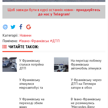
Щоб завжди бути в курсі останніх новин -
приєднуйтесь
до нас у Telegram
!
Категорії:
Новини
Помічено:
#Iвано-Франківськ #ДТП
ЧИТАЙТЕ ТАКОЖ:
У Франківську
На переїзді поблизу
сталася потрійна
Франківська
ДТП
автомобіль зіткнувся
з поїздом
У Франківську
У Франківську через
зіткнулися
ДТП на Петлюри
мікроавтобус та
затори в обох
кросовер
напрямках
У Франківську на
В Івано-Франківську
переході збили
не розминулись
жінку
"Mercedes-Benz