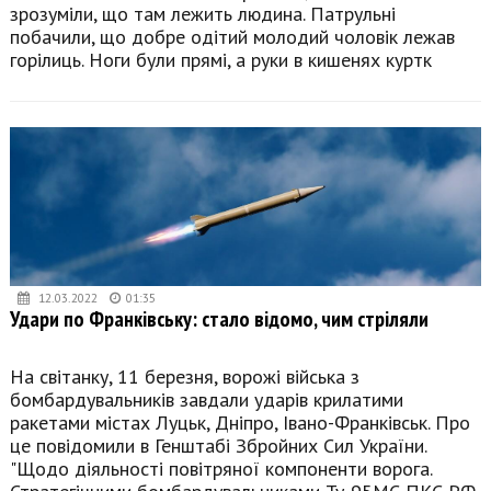
зрозуміли, що там лежить людина. Патрульні
побачили, що добре одітий молодий чоловік лежав
горілиць. Ноги були прямі, а руки в кишенях куртк
12.03.2022
01:35
Удари по Франківську: стало відомо, чим стріляли
На світанку, 11 березня, ворожі війська з
бомбардувальників завдали ударів крилатими
ракетами містах Луцьк, Дніпро, Івано-Франківськ. Про
це повідомили в Генштабі Збройних Сил України.
"Щодо діяльності повітряної компоненти ворога.