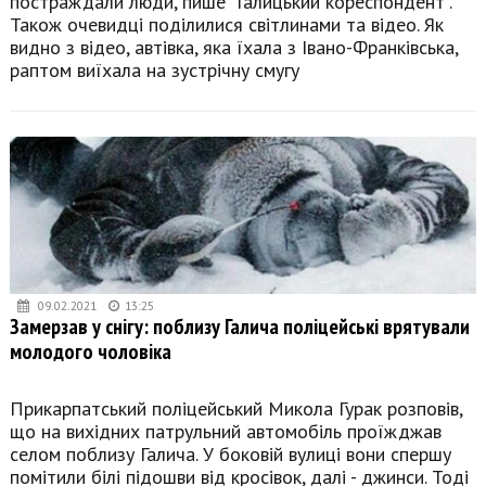
постраждали люди, пише "Галицький кореспондент".
Також очевидці поділилися світлинами та відео. Як
видно з відео, автівка, яка їхала з Івано-Франківська,
раптом виїхала на зустрічну смугу
09.02.2021
13:25
Замерзав у снігу: поблизу Галича поліцейські врятували
молодого чоловіка
Прикарпатський поліцейський Микола Гурак розповів,
що на вихідних патрульний автомобіль проїжджав
селом поблизу Галича. У боковій вулиці вони спершу
помітили білі підошви від кросівок, далі - джинси. Тоді