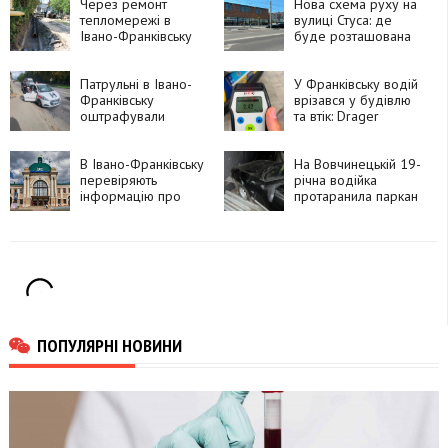
Через ремонт
Нова схема руху на
тепломережі в
вулиці Стуса: де
Івано-Франківську
буде розташована
перекрили частину
автобусна зупинка
дороги
Патрульні в Івано-
У Франківську водій
Франківську
врізався у будівлю
оштрафували
та втік: Drager
інструктора, який
показав 2,42
проводив практичне
проміле
навчання без
В Івано-Франківську
На Вовчинецькій 19-
належного
перевіряють
річна водійка
документа
інформацію про
протаранила паркан
можливе
замінування
залізничного
вокзалу
ПОПУЛЯРНІ НОВИНИ