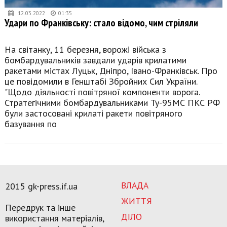
12.03.2022
01:35
Удари по Франківську: стало відомо, чим стріляли
На світанку, 11 березня, ворожі війська з
бомбардувальників завдали ударів крилатими
ракетами містах Луцьк, Дніпро, Івано-Франківськ. Про
це повідомили в Генштабі Збройних Сил України.
"Щодо діяльності повітряної компоненти ворога.
Стратегічними бомбардувальниками Ту-95МС ПКС РФ
були застосовані крилаті ракети повітряного
базування по
ВЛАДА
2015 gk-press.if.ua
ЖИТТЯ
Передрук та інше
ДІЛО
використання матеріалів,