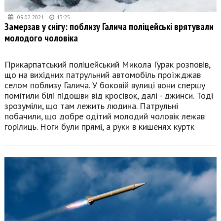
09.02.2021
13:25
Замерзав у снігу: поблизу Галича поліцейські врятували
молодого чоловіка
Прикарпатський поліцейський Микола Гурак розповів,
що на вихідних патрульний автомобіль проїжджав
селом поблизу Галича. У боковій вулиці вони спершу
помітили білі підошви від кросівок, далі - джинси. Тоді
зрозуміли, що там лежить людина. Патрульні
побачили, що добре одітий молодий чоловік лежав
горілиць. Ноги були прямі, а руки в кишенях куртк