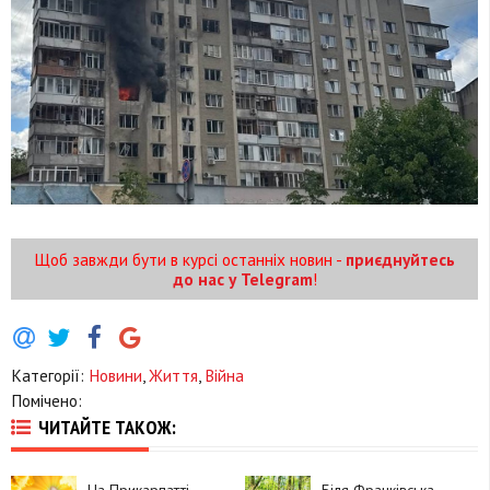
Щоб завжди бути в курсі останніх новин -
приєднуйтесь
до нас у Telegram
!
Категорії:
Новини
,
Життя
,
Війна
Помічено:
ЧИТАЙТЕ ТАКОЖ: