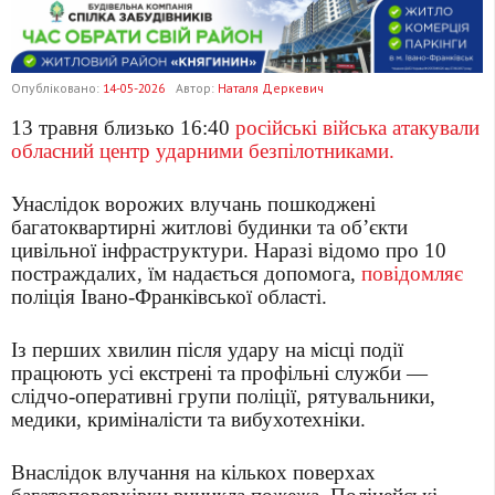
Опубліковано:
14-05-2026
Автор:
Наталя Деркевич
13 травня близько 16:40
російські війська атакували
обласний центр ударними безпілотниками.
Унаслідок ворожих влучань пошкоджені
багатоквартирні житлові будинки та об’єкти
цивільної інфраструктури. Наразі відомо про 10
постраждалих, їм надається допомога,
повідомляє
поліція Івано-Франківської області.
Із перших хвилин після удару на місці події
працюють усі екстрені та профільні служби —
слідчо-оперативні групи поліції, рятувальники,
медики, криміналісти та вибухотехніки.
Внаслідок влучання на кількох поверхах