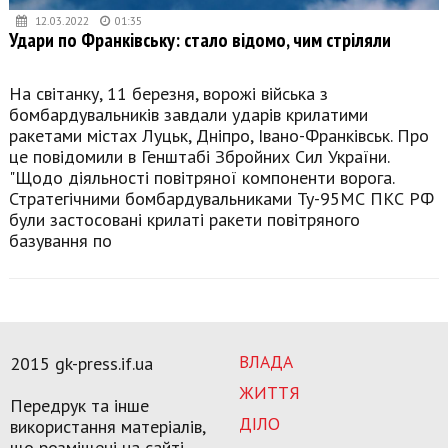
12.03.2022
01:35
Удари по Франківську: стало відомо, чим стріляли
На світанку, 11 березня, ворожі війська з
бомбардувальників завдали ударів крилатими
ракетами містах Луцьк, Дніпро, Івано-Франківськ. Про
це повідомили в Генштабі Збройних Сил України.
"Щодо діяльності повітряної компоненти ворога.
Стратегічними бомбардувальниками Ту-95МС ПКС РФ
були застосовані крилаті ракети повітряного
базування по
ВЛАДА
2015 gk-press.if.ua
ЖИТТЯ
Передрук та інше
ДІЛО
використання матеріалів,
що розміщені на сайті