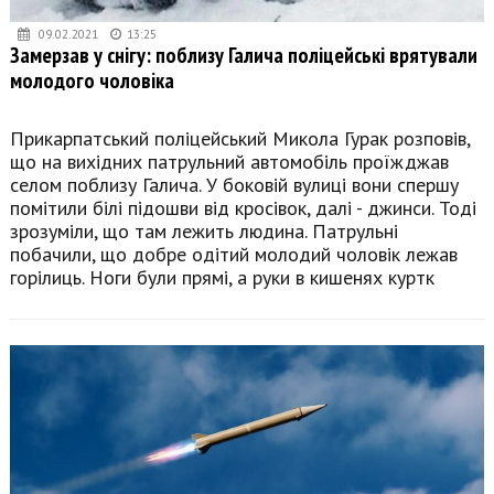
09.02.2021
13:25
Замерзав у снігу: поблизу Галича поліцейські врятували
молодого чоловіка
Прикарпатський поліцейський Микола Гурак розповів,
що на вихідних патрульний автомобіль проїжджав
селом поблизу Галича. У боковій вулиці вони спершу
помітили білі підошви від кросівок, далі - джинси. Тоді
зрозуміли, що там лежить людина. Патрульні
побачили, що добре одітий молодий чоловік лежав
горілиць. Ноги були прямі, а руки в кишенях куртк