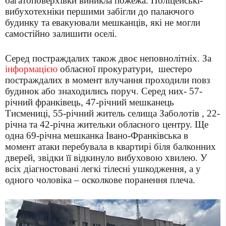
багатоповерхівки виникла пожежа.
Поліцейські-
вибухотехніки першими забігли до палаючого
будинку та евакуювали мешканців, які не могли
самостійно залишити оселі.
Серед постраждалих також двоє неповнолітніх. За
інформацією
обласної прокуратури, ш
естеро
постраждалих в момент влучання проходили повз
будинок або знаходились поруч. Серед них- 57-
річний франківець, 47-річний мешканець
Тисмениці, 55-річний житель селища Заболотів , 22-
річна та 42-річна жительки обласного центру. Ще
одна 69-річна мешканка Івано-Франківська в
момент атаки перебувала в квартирі біля балконних
дверей, звідки її відкинуло вибуховою хвилею. У
всіх діагностовані легкі тілесні ушкодження, а у
одного чоловіка – осколкове поранення плеча.