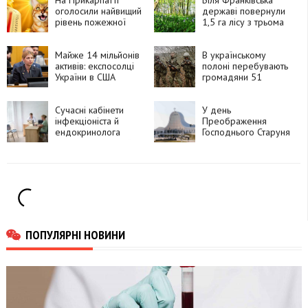
На Прикарпатті
Біля Франківська
оголосили найвищий
державі повернули
рівень пожежної
1,5 га лісу з трьома
небезпеки:
ставками, які
мешканців
міськрада передала
закликають бути
Майже 14 мільйонів
в оренду до 2043
В українському
обережними
активів: експосолці
року
полоні перебувають
України в США
громадяни 51
Стефанішиній
країни, які воювали
вручили підозру у
за Росію
незаконному
Сучасні кабінети
У день
збагаченні
інфекціоніста й
Преображення
ендокринолога
Господнього Старуня
з'явилися у міській
прийматиме
поліклініці №2 в
Патріаршу прощу
Івано-Франківську
ПОПУЛЯРНІ НОВИНИ