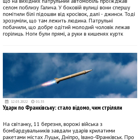
що на вихідних патрульний автомобіль проїжджав
селом поблизу Галича. У боковій вулиці вони спершу
помітили білі підошви від кросівок, далі - джинси. Тоді
зрозуміли, що там лежить людина. Патрульні
побачили, що добре одітий молодий чоловік лежав
горілиць. Ноги були прямі, а руки в кишенях куртк
12.03.2022
01:35
Удари по Франківську: стало відомо, чим стріляли
На світанку, 11 березня, ворожі війська з
бомбардувальників завдали ударів крилатими
ракетами містах Луцьк, Дніпро, Івано-Франківськ. Про