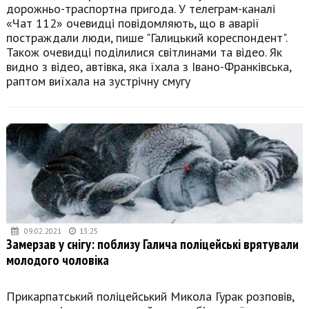
дорожньо-траспортна пригода. У телеграм-каналі
«Чат 112» очевидці повідомляють, що в аварії
постраждали люди, пише "Галицький кореспондент".
Також очевидці поділилися світлинами та відео. Як
видно з відео, автівка, яка їхала з Івано-Франківська,
раптом виїхала на зустрічну смугу
09.02.2021
13:25
Замерзав у снігу: поблизу Галича поліцейські врятували
молодого чоловіка
Прикарпатський поліцейський Микола Гурак розповів,