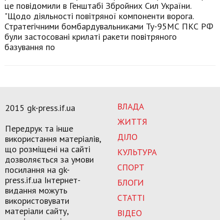
це повідомили в Генштабі Збройних Сил України.
"Щодо діяльності повітряної компоненти ворога.
Стратегічними бомбардувальниками Ту-95МС ПКС РФ
були застосовані крилаті ракети повітряного
базування по
ВЛАДА
2015 gk-press.if.ua
ЖИТТЯ
Передрук та інше
ДІЛО
використання матеріалів,
що розміщені на сайті
КУЛЬТУРА
дозволяється за умови
СПОРТ
посилання на gk-
press.if.ua Інтернет-
БЛОГИ
видання можуть
СТАТТІ
використовувати
матеріали сайту,
ВІДЕО