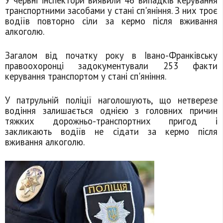
У червні інспектори виявили 46 випадків керування
транспортними засобами у стані сп'яніння. З них троє
водіїв повторно сіли за кермо після вживання
алкоголю.
Загалом від початку року в Івано-Франківську
правоохоронці задокументували 253 факти
керування транспортом у стані сп'яніння.
У патрульній поліції наголошують, що нетверезе
водіння залишається однією з головних причин
тяжких дорожньо-транспортних пригод і
закликають водіїв не сідати за кермо після
вживання алкоголю.