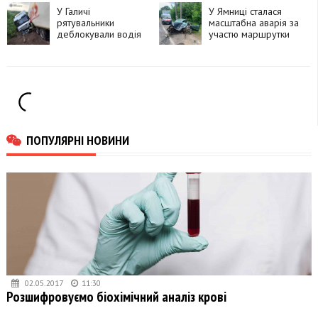
У Галичі
У Ямниці сталася
рятувальники
масштабна аварія за
деблокували водія
участю маршрутки
вантажівки після
та легковика
ДТП
ПОПУЛЯРНІ НОВИНИ
02.05.2017
11:30
Розшифровуємо біохімічний аналіз крові