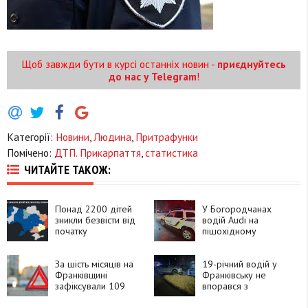
Щоб завжди бути в курсі останніх новин -
приєднуйтесь
до нас у Telegram
!
Категорії:
Новини
,
Людина
,
Притрафунки
Помічено:
ДТП. Прикарпаття
,
статистика
ЧИТАЙТЕ ТАКОЖ:
Понад 2200 дітей
У Богородчанах
зникли безвісти від
водій Audi на
початку
пішохідному
повномасштабного
переході збив 11-
вторгнення
річного хлопця
За шість місяців на
19-річний водій у
Франківщині
Франківську не
зафіксували 109
впорався з
ДТП з вини
керуванням і скоїв
нетверезих водіїв
ДТП