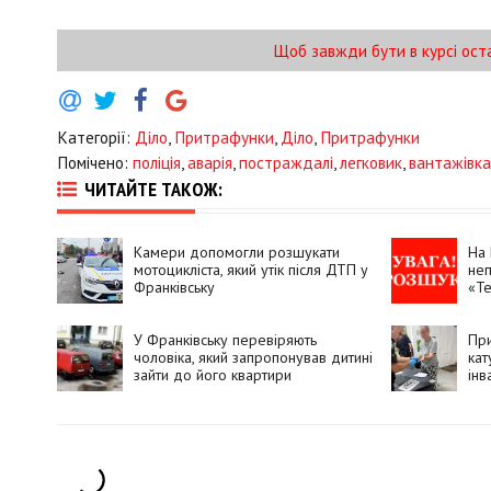
Щоб завжди бути в курсі ост
Категорії:
Діло
,
Притрафунки
,
Діло
,
Притрафунки
Помічено:
поліція
,
аварія
,
постраждалі
,
легковик
,
вантажівка
ЧИТАЙТЕ ТАКОЖ:
Камери допомогли розшукати
На 
мотоцикліста, який утік після ДТП у
неп
Франківську
«Те
У Франківську перевіряють
При
чоловіка, який запропонував дитині
кат
зайти до його квартири
інв