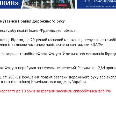
имуватися Правил дорожнього руху.
есслужбу поліції Івано-Франківської області.
денці. Відомо, що 29-річний місцевий мешканець, керуючи автомоб
ення із задньою частиною напівпричепа вантажівки «ДАФ».
і пасажири автомобіля «Форд Фокус». Йдеться про мешканців Городе
орд Фокус» перебував за кермом нетверезий. Результат - 2,64 промі
 ст. 286-1 (Порушення правил безпеки дорожнього руху або експл
 стані сп’яніння) Кримінального кодексу України.
икарпатті до 10 років за ґратами засудили співробітника фсб РФ