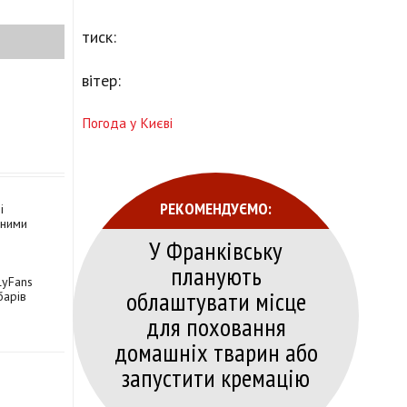
тиск:
вітер:
Погода у Києві
РЕКОМЕНДУЄМО:
і
йними
У Франківську
планують
lyFans
облаштувати місце
барів
для поховання
домашніх тварин або
запустити кремацію