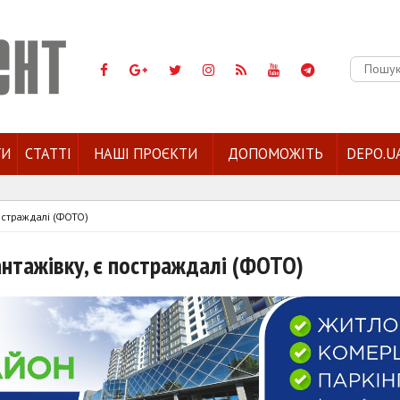
Пошук:
ГИ
СТАТТІ
НАШІ ПРОЄКТИ
ДОПОМОЖІТЬ
DEPO.U
постраждалі (ФОТО)
вантажівку, є постраждалі (ФОТО)