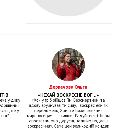
Деркачова Ольга
ІТІВ
«НЕХАЙ ВОСКРЕСНЕ БОГ…»
еча у дику
«Хоч у гріб зійшов Ти, Безсмертний, та
удрішими і
адову зруйнував ти силу, і воскрес єси як
світ, де у
переможець, Христе Боже, жінкам-
иття?
мироносицям звістивши: Радуйтеся, і Твоїм
апостолам мир даруєш, падшим подаєш
воскресіння». Саме цей великодній кондак