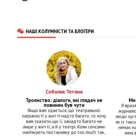
НАШІ КОЛУМНІСТИ ТА БЛОГЕРИ
Соболик Тетяна
Троянство: діалоги, які глядач не
Ми 
повинен був чути
Я враз
Якщо вам здається, що театральної
журналіс
награності у житті надто багато, то хочу
люди зуст
вам сказати, що її занадто багато не
як із такс
лише у житті, а й у театрі. Коли сенсами
немає на
напічкують постановку до too much так,
мені 