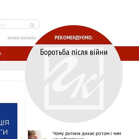
РЕКОМЕНДУЄМО:
УМОВИ РЕКЛАМИ
Боротьба після війни
A
Чому дитина дихає ротом і чим