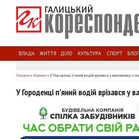
ВЛАДА
ЖИТТЯ
ДІЛО
КУЛЬТУРА
СПОРТ
БЛО
Головна
»
Новини
»
У Городенці п'яний водій врізався у вантажівку, є 
У Городенці п'яний водій врізався у 