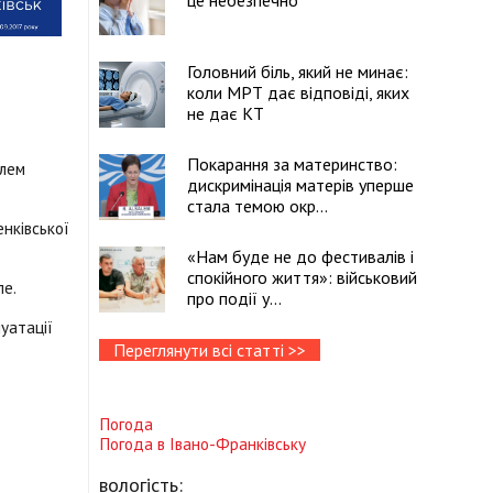
це небезпечно
Головний біль, який не минає:
коли МРТ дає відповіді, яких
не дає КТ
Покарання за материнство:
ілем
дискримінація матерів уперше
стала темою окр...
нківської
«Нам буде не до фестивалів і
спокійного життя»: військовий
ле.
про події у...
уатації
Переглянути всі статті >>
Погода
Погода в
Івано-Франківську
вологість: