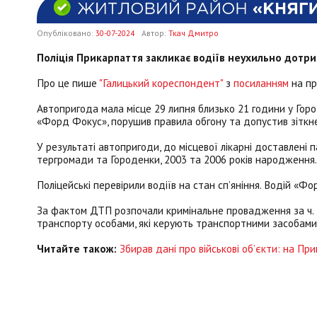
Опубліковано:
30-07-2024
Автор:
Ткач Дмитро
Поліція Прикарпаття закликає водіїв неухильно дотр
Про це пише
"Галицький кореспондент"
з
посиланням
на пр
Автопригода мала місце 29 липня близько 21 години у Горо
«Форд Фокус», порушив правила обгону та допустив зіткн
У результаті автопригоди, до місцевої лікарні доставлен
тергромади та Городенки, 2003 та 2006 років народження.
Поліцейські перевірили водіїв на стан сп’яніння. Водій «Ф
За фактом ДТП розпочали кримінальне провадження за ч. 1
транспорту особами, які керують транспортними засобами в
Читайте також:
Збирав дані про військові об’єкти: на Пр