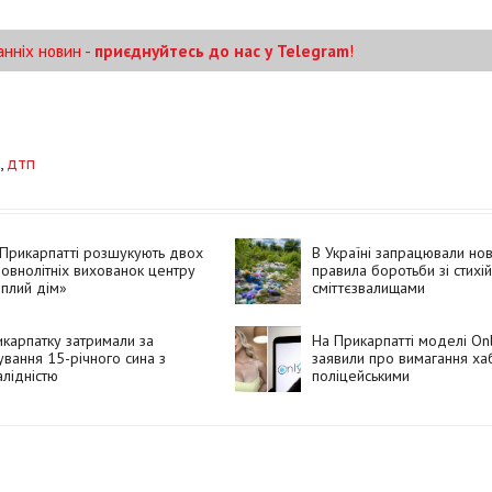
анніх новин -
приєднуйтесь до нас у Telegram
!
,
дтп
Прикарпатті розшукують двох
В Україні запрацювали нов
овнолітніх вихованок центру
правила боротьби зі стихі
плий дім»
сміттєзвалищами
карпатку затримали за
На Прикарпатті моделі On
ування 15-річного сина з
заявили про вимагання ха
алідністю
поліцейськими