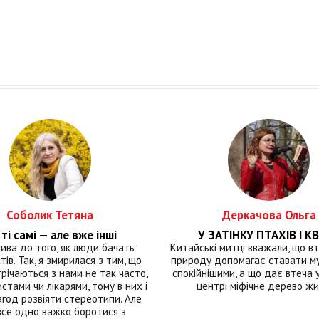
Соболик Тетяна
Деркачова Ольга
ті самі — але вже інші
У ЗАТІНКУ ПТАХІВ І КВ
лива до того, як люди бачать
Китайські митці вважали, що вт
тів. Так, я змирилася з тим, що
природу допомагає ставати м
річаються з нами не так часто,
спокійнішими, а що дає втеча у 
истами чи лікарями, тому в них і
центрі міфічне дерево ж
год розвіяти стереотипи. Але
все одно важко боротися з