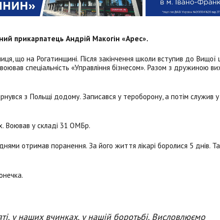
чний прикарпатець Андрій Макогін «Арес».
иця, що на Рогатинщині. Після закінчення школи вступив до Вищої
Освоював спеціальність «Управління бізнесом». Разом з дружиною ви
нувся з Польщі додому. Записався у тероборону, а потім служив у
х. Воював у складі 31 ОМБр.
нями отримав поранення. За його життя лікарі боролися 5 днів. Та,
онечка.
яті, у наших вчинках, у нашій боротьбі. Висловлюємо