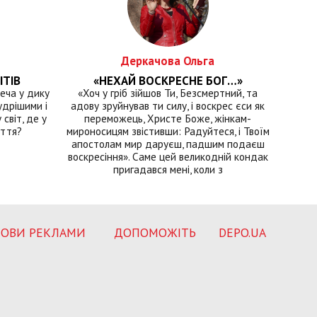
Деркачова Ольга
ІТІВ
«НЕХАЙ ВОСКРЕСНЕ БОГ…»
еча у дику
«Хоч у гріб зійшов Ти, Безсмертний, та
удрішими і
адову зруйнував ти силу, і воскрес єси як
світ, де у
переможець, Христе Боже, жінкам-
иття?
мироносицям звістивши: Радуйтеся, і Твоїм
апостолам мир даруєш, падшим подаєш
воскресіння». Саме цей великодній кондак
пригадався мені, коли з
ОВИ РЕКЛАМИ
ДОПОМОЖІТЬ
DEPO.UA