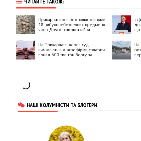
ЧИТАЙТЕ ТАКОЖ:
Прикарпатські піротехніки знищили
«Де
18 вибухонебезпечних предметів
доп
часів Другої світової війни
що 
доп
бан
На Прикарпатті через суд
На 
вимагають від агрофірми сплатити
роз
понад 600 тис. грн боргу за
пер
оренду землі
НАШІ КОЛУМНІСТИ ТА БЛОГЕРИ