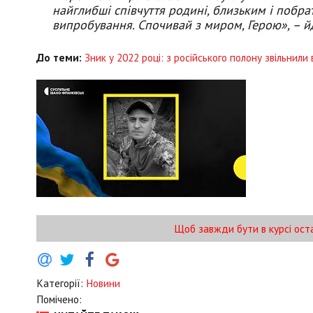
найглибші співчуття родині, близьким і побр
випробування. Спочивай з миром, Герою», – йд
До теми:
Зник у 2022 році: з російського полону звільнил
Щоб завжди бути в курсі ост
Категорії:
Новини
Помічено: