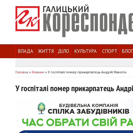
ВЛАДА
ЖИТТЯ
ДІЛО
КУЛЬТУРА
СПОРТ
БЛО
Головна
»
Новини
»
У госпіталі помер прикарпатець Андрій Макогін
У госпіталі помер прикарпатець Андр