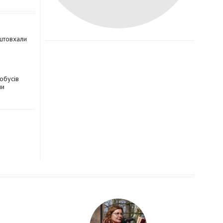
иштовхали
обусів
ми