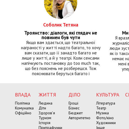
Соболик Тетяна
Троянство: діалоги, які глядач не
Ми 
повинен був чути
Я враз
Якщо вам здається, що театральної
журналіс
награності у житті надто багато, то хочу
люди зуст
вам сказати, що її занадто багато не
як із такс
лише у житті, а й у театрі. Коли сенсами
немає на
напічкують постановку до too much так,
мені 
що без пояснень не розберешся. Тож
упе
пояснювати беруться багато і
ВЛАДА
ЖИТТЯ
ДІЛО
КУЛЬТУРА
С
Політика
Людина
Гроші
Література
Комуналка
Діти
Бізнес
Театр
Офіційно
Здоров’я
Бюджет
Музика
Туризм
Авторитетно
Фото/кіно
Історія
Художники
Притрафунки
Інше