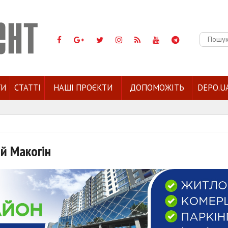
Пошук:
ГИ
СТАТТІ
НАШІ ПРОЄКТИ
ДОПОМОЖІТЬ
DEPO.U
ій Макогін