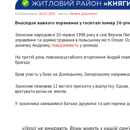
Опубліковано:
06-02-2025
Автор:
Наталя Деркевич
Внаслідок важкого поранення у госпіталі помер 26-рі
Захисник народився 10 червня 1998 року в селі Верхня Лип
управління та адміністрування в польському місті Ополе. 
донечку Андріану,
повідомляють
у громаді.
На третій день повномасштабного вторгнення Андрій повер
бригаді.
Брав участь у боях на Донецькому, Запорізькому напрямка
Захисник планував 12 лютого приїхати у відпустку. Однак д
врятувати воїна не змогли.
У захисника залишилися батьки, дружина та шестирічна д
«Герої не вмирають. Вони живуть у нашій пам’