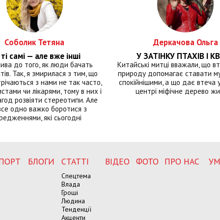
Соболик Тетяна
Деркачова Ольга
ті самі — але вже інші
У ЗАТІНКУ ПТАХІВ І КВ
лива до того, як люди бачать
Китайські митці вважали, що вт
тів. Так, я змирилася з тим, що
природу допомагає ставати м
річаються з нами не так часто,
спокійнішими, а що дає втеча у 
истами чи лікарями, тому в них і
центрі міфічне дерево ж
год розвіяти стереотипи. Але
все одно важко боротися з
редженнями, які сьогодні
ПОРТ
БЛОГИ
СТАТТІ
ВІДЕО
ФОТО
ПРО НАС
УМ
Спецтема
Влада
Гроші
Людина
Тенденції
Акценти