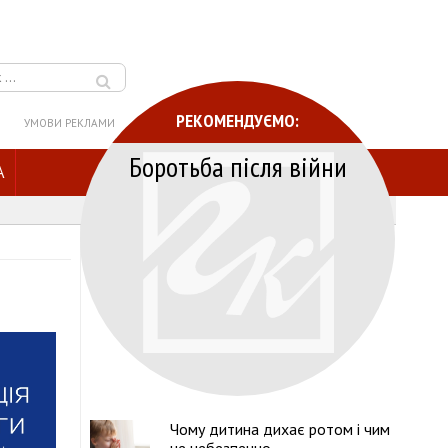
РЕКОМЕНДУЄМО:
УМОВИ РЕКЛАМИ
Боротьба після війни
A
Чому дитина дихає ротом і чим