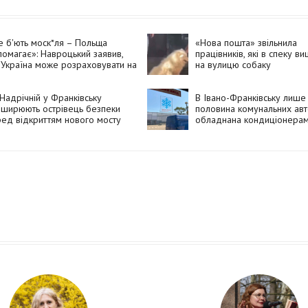
 б'ють моск*ля – Польща
«Нова пошта» звільнила
омагає»: Навроцький заявив,
працівників, які в спеку в
Україна може розраховувати на
на вулицю собаку
омогу Польщі, але «без
д*рівських прапорів»
Надрічній у Франківську
В Івано-Франківську лише
ширюють острівець безпеки
половина комунальних авт
ед відкриттям нового мосту
обладнана кондиціонера