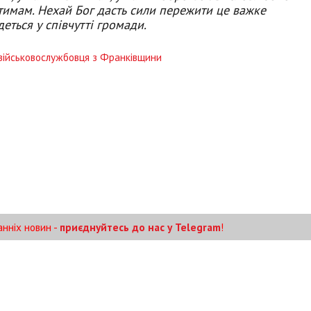
атимам. Нехай Бог дасть сили пережити це важке
еться у співчутті громади.
и військовослужбовця з Франківщини
анніх новин -
приєднуйтесь до нас у Telegram
!