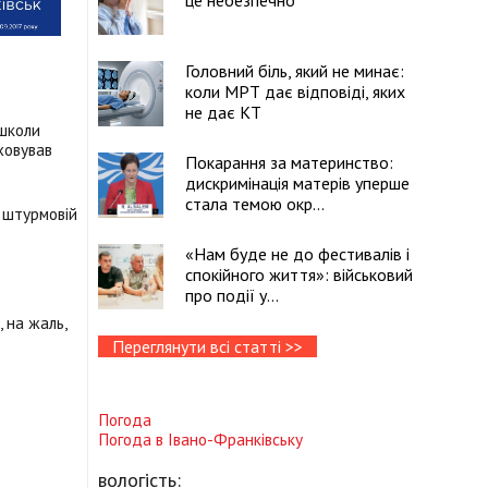
це небезпечно
Головний біль, який не минає:
коли МРТ дає відповіді, яких
не дає КТ
 школи
ховував
Покарання за материнство:
дискримінація матерів уперше
стала темою окр...
 штурмовій
«Нам буде не до фестивалів і
спокійного життя»: військовий
про події у...
 на жаль,
Переглянути всі статті >>
Погода
Погода в
Івано-Франківську
вологість: