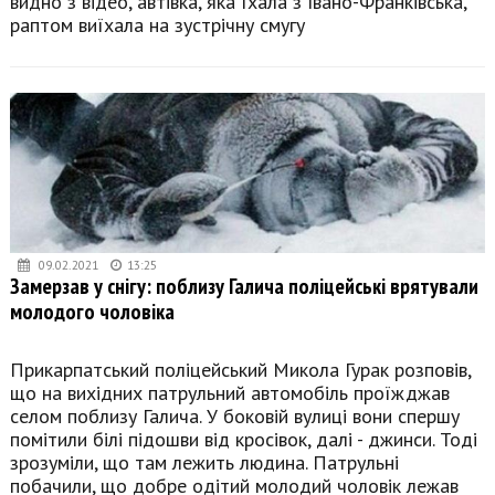
видно з відео, автівка, яка їхала з Івано-Франківська,
раптом виїхала на зустрічну смугу
09.02.2021
13:25
Замерзав у снігу: поблизу Галича поліцейські врятували
молодого чоловіка
Прикарпатський поліцейський Микола Гурак розповів,
що на вихідних патрульний автомобіль проїжджав
селом поблизу Галича. У боковій вулиці вони спершу
помітили білі підошви від кросівок, далі - джинси. Тоді
зрозуміли, що там лежить людина. Патрульні
побачили, що добре одітий молодий чоловік лежав