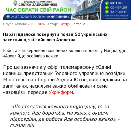
Опубліковано:
26-06-2024
Автор:
Тимчук Світлана
Наразі вдалося повернути понад 50 українських
захисників, які вийшли з Азовсталі.
Робота з повернення полонених воїнів підрозділу Нацгвардії
«Азов» йде особливо важко.
Про це зазначив у ефірі телемарафону «Єдині
новини» представник Головного управління розвідки
Міністерства оборони Андрій Юсов, відповідаючи на
запитання, наскільки важко обмінювати саме
«азовців», передає
Укрінформ
.
«Що стосується кожного підрозділу, то за
кожного йде боротьба. На жаль, є окремі
підрозділи, де робота йде особливо важко», -
сказав він.