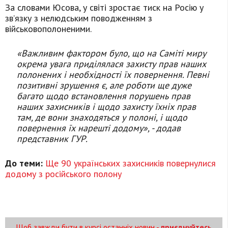
За словами Юсова, у світі зростає тиск на Росію у
зв’язку з нелюдським поводженням з
військовополоненими.
«Важливим фактором було, що на Саміті миру
окрема увага приділялася захисту прав наших
полонених і необхідності їх повернення. Певні
позитивні зрушення є, але роботи ще дуже
багато щодо встановлення порушень прав
наших захисників і щодо захисту їхніх прав
там, де вони знаходяться у полоні, і щодо
повернення їх нарешті додому», - додав
представник ГУР.
До теми:
Ще 90 українських захисників повернулися
додому з російського полону
Щоб завжди бути в курсі останніх новин -
приєднуйтесь