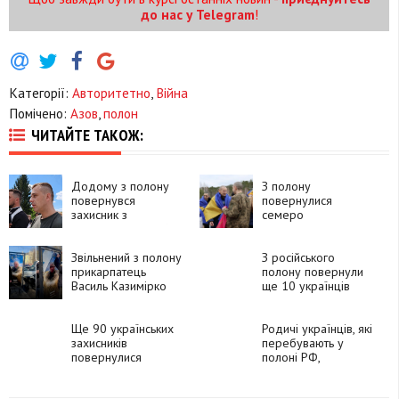
до нас у Telegram
!
Категорії:
Авторитетно
,
Війна
Помічено:
Азов
,
полон
ЧИТАЙТЕ ТАКОЖ:
Додому з полону
З полону
повернувся
повернулися
захисник з
семеро
Прикарпаття Юрій
прикарпатців
Микитчук
Звільнений з полону
З російського
прикарпатець
полону повернули
Василь Казимірко
ще 10 українців
зняв своє фото на
Алеї зниклих
безвісти
Ще 90 українських
Родичі українців, які
захисників
перебувають у
повернулися
полоні РФ,
додому з
розпочали
російського полону
міжнародний