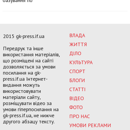
базування по
ВЛАДА
2015 gk-press.if.ua
ЖИТТЯ
Передрук та інше
ДІЛО
використання матеріалів,
що розміщені на сайті
КУЛЬТУРА
дозволяється за умови
СПОРТ
посилання на gk-
press.if.ua Інтернет-
БЛОГИ
видання можуть
СТАТТІ
використовувати
матеріали сайту,
ВІДЕО
розміщувати відео за
ФОТО
умови гіперпосилання на
gk-press.if.ua, не нижче
ПРО НАС
другого абзацу тексту.
УМОВИ РЕКЛАМИ