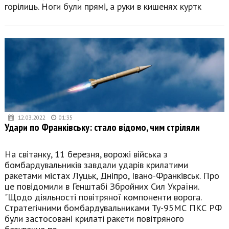
горілиць. Ноги були прямі, а руки в кишенях куртк
12.03.2022
01:35
Удари по Франківську: стало відомо, чим стріляли
На світанку, 11 березня, ворожі війська з
бомбардувальників завдали ударів крилатими
ракетами містах Луцьк, Дніпро, Івано-Франківськ. Про
це повідомили в Генштабі Збройних Сил України.
"Щодо діяльності повітряної компоненти ворога.
Стратегічними бомбардувальниками Ту-95МС ПКС РФ
були застосовані крилаті ракети повітряного