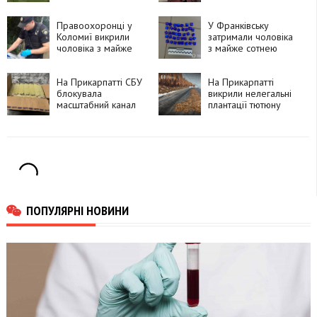
громаді землю біля
наркотрафік до
«німецького» озера
колонії на
Правоохоронці у
Прикарпатті
У Франківську
Коломиї викрили
затримали чоловіка
чоловіка з майже
з майже сотнею
кілограмом кратому
згортків психотропів
На Прикарпатті СБУ
На Прикарпатті
блокувала
викрили нелегальні
масштабний канал
плантації тютюну
наркоконтрабанди
ПОПУЛЯРНІ НОВИНИ