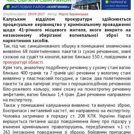
Опубліковано:
19-09-2017
Автор:
Марта Баранецька
Калуським відділом прокуратури здійснюється
процесуальне керівництво у кримінальному провадженні
щодо 41-річного місцевого жителя, якого викрито на
незаконному зберіганні вогнепальної зброї та
наркотичних засобів.
Так, під час санкціонованого обшуку в помешканні зловмисника
виявлено 68 поліетиленових пакетів із сухою речовиною, зовні
схожою на суцвіття коноплі, вагою близько 530 г, повідомили в
прокуратурі області.
Крім того, аналогічну подрібнену речовину у сухому стані вагою
близько 400 грамів та 7 грамів цієї речовини у вологому стані
виявлено у пластмасовій посудині, а також два поліетиленові
пакети та два паперові згортки з порошкоподібною речовиною
біло-рожевого кольору, зовні схожу на психотропну речовину
амфетамін, вагою близько 1,4 грам. Дані речовини направлено
на експертизу.
Також у помешканні калушанина виявлено та вилучено зброю,
боєприпаси і металевий кастет, які направлено на експертизу.
Чоловіка затримано в порядку ст. 208 КПК України. Наразі
вирішується питання щодо повідомлення йому про підозру у
вчиненні кримінальних правопорушень, передбачених ч.1 ст.
263 (незаконне поводження зі зброєю, бойовими припасами