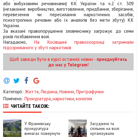
або вибуховими речовинами) КК України та ч.2 ст. 309
(незаконне виробництво, виготовлення, придбання, зберігання,
перевезення чи пересилання наркотичних засобів,
психотропних речовин або їх аналогів без мети збуту) КК
України.
За вказані правопорушення зловмиснику загрожує до семи
років позбавлення волі.
Нагадаємо,
На Косівщині правоохоронці затримали
підозрюваного у збуті наркотиків
Щоб завжди бути в курсі останніх новин -
приєднуйтесь
до нас у Telegram
!
Категорії:
Життя
,
Людина
,
Новини
,
Притрафунки
Помічено:
Прокуратура
,
наркотики
,
конопля
ЧИТАЙТЕ ТАКОЖ:
У Франківську
Засуджені та
прокуратура
спільник на волі
вимагає повернути
організували