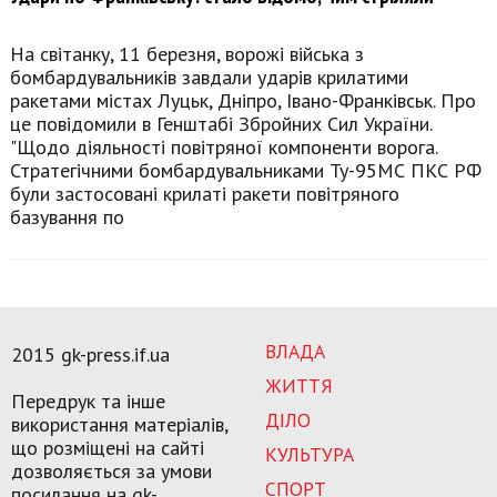
На світанку, 11 березня, ворожі війська з
бомбардувальників завдали ударів крилатими
ракетами містах Луцьк, Дніпро, Івано-Франківськ. Про
це повідомили в Генштабі Збройних Сил України.
"Щодо діяльності повітряної компоненти ворога.
Стратегічними бомбардувальниками Ту-95МС ПКС РФ
були застосовані крилаті ракети повітряного
базування по
ВЛАДА
2015 gk-press.if.ua
ЖИТТЯ
Передрук та інше
ДІЛО
використання матеріалів,
що розміщені на сайті
КУЛЬТУРА
дозволяється за умови
СПОРТ
посилання на gk-