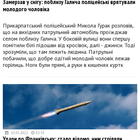
Замерзав у снігу: поблизу Галича поліцейські врятували
молодого чоловіка
Прикарпатський поліцейський Микола Гурак розповів,
що на вихідних патрульний автомобіль проїжджав
селом поблизу Галича. У боковій вулиці вони спершу
помітили білі підошви від кросівок, далі - джинси. Тоді
зрозуміли, що там лежить людина. Патрульні
побачили, що добре одітий молодий чоловік лежав
горілиць. Ноги були прямі, а руки в кишенях куртк
12.03.2022
01:35
Удари по Франківську: стало відомо, чим стріляли