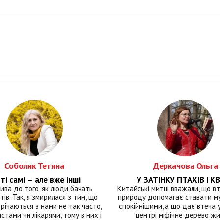
Соболик Тетяна
Деркачова Ольга
ті самі — але вже інші
У ЗАТІНКУ ПТАХІВ І КВ
лива до того, як люди бачать
Китайські митці вважали, що вт
тів. Так, я змирилася з тим, що
природу допомагає ставати м
річаються з нами не так часто,
спокійнішими, а що дає втеча у 
истами чи лікарями, тому в них і
центрі міфічне дерево ж