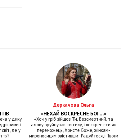
Деркачова Ольга
ІТІВ
«НЕХАЙ ВОСКРЕСНЕ БОГ…»
еча у дику
«Хоч у гріб зійшов Ти, Безсмертний, та
удрішими і
адову зруйнував ти силу, і воскрес єси як
світ, де у
переможець, Христе Боже, жінкам-
иття?
мироносицям звістивши: Радуйтеся, і Твоїм