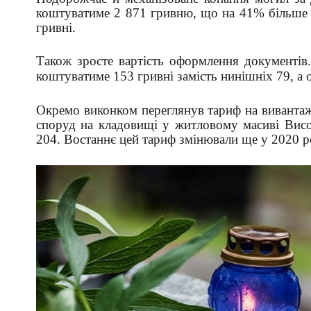
коштуватиме 2 871 гривню, що на 41% більше в
гривні.
Також зросте вартість оформлення документів
коштуватиме 153 гривні замість нинішніх 79, а
Окремо виконком переглянув тариф на вивантаже
споруд на кладовищі у житловому масиві Височ
204. Востаннє цей тариф змінювали ще у 2020 р