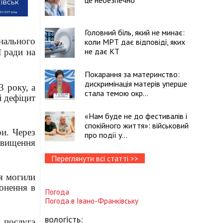
це небезпечно
Головний біль, який не минає:
нального
коли МРТ дає відповіді, яких
не дає КТ
ї ради на
Покарання за материнство:
дискримінація матерів уперше
3 року, а
стала темою окр...
 дефіцит
«Нам буде не до фестивалів і
спокійного життя»: військовий
и. Через
про події у...
двищення
Переглянути всі статті >>
ня могили
онення в
Погода
Погода в
Івано-Франківську
вологість:
 послуга