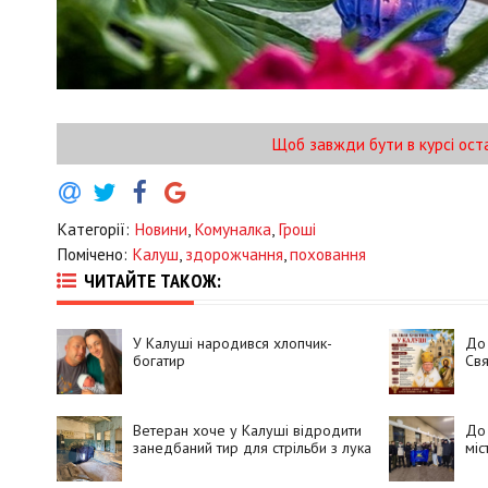
Щоб завжди бути в курсі ост
Категорії:
Новини
,
Комуналка
,
Гроші
Помічено:
Калуш
,
здорожчання
,
поховання
ЧИТАЙТЕ ТАКОЖ:
У Калуші народився хлопчик-
До
богатир
Свя
Ветеран хоче у Калуші відродити
До 
занедбаний тир для стрільби з лука
міс