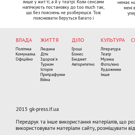
лише у житті, а й у театрі. Коли сенсами
немає на
напічкують постановку до too much так,
мені 
що без пояснень не розберешся. Тож
упе
пояснювати беруться багато і
ВЛАДА
ЖИТТЯ
ДІЛО
КУЛЬТУРА
С
Політика
Людина
Гроші
Література
Комуналка
Діти
Бізнес
Театр
Офіційно
Здоров’я
Бюджет
Музика
Туризм
Авторитетно
Фото/кіно
Історія
Художники
Притрафунки
Інше
Війна
2015 gk-press.if.ua
Передрук та інше використання матеріалів, що роз
використовувати матеріали сайту, розміщувати віде