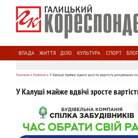
ВЛАДА
ЖИТТЯ
ДІЛО
КУЛЬТУРА
СПОРТ
БЛО
Головна
»
Новини
»
У Калуші майже вдвічі зросте вартість ритуальних п
У Калуші майже вдвічі зросте вартіс