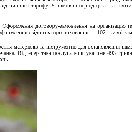
ід чинного тарифу. У зимовий період ціна становити
. Оформлення договору-замовлення на організацію п
 оформлення свідоцтва про поховання — 102 гривні зам
ння матеріалів та інструментів для встановлення на
анка. Відтепер така послуга коштуватиме 493 гривні
оці.