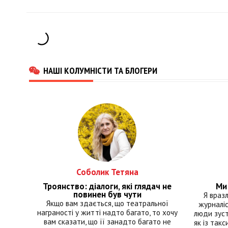
НАШІ КОЛУМНІСТИ ТА БЛОГЕРИ
Соболик Тетяна
Троянство: діалоги, які глядач не
Ми 
повинен був чути
Я враз
Якщо вам здається, що театральної
журналіс
награності у житті надто багато, то хочу
люди зуст
вам сказати, що її занадто багато не
як із такс