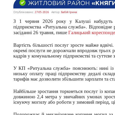
Опубліковано:
27-05-2026
Автор:
Бабій Ірина
З 1 червня 2026 року у Калуші набудуть ч
підприємства «Ритуальна служба». Відповідне р
засіданні 26 травня, пише
Галицький кореспонд
Вартість більшості послуг зросте майже вдвічі
окремі послуги не дорожчали впродовж трьох р
кадрів у комунальному підприємстві та суттєве з
У КП «Ритуальна служба» пояснюють: нині із 
низьку оплату праці підприємству дедалі скла
тарифів має дозволити збільшити зарплати та ст
Найбільше зростання торкнеться послуг із копа
довжиною 2,4 метра у звичайних умовах зрост
існуючу могилу або роботи у зимовий період, ці
Подорожчає й механізоване копання могил за 