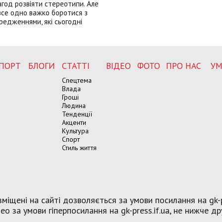
год розвіяти стереотипи. Але
все одно важко боротися з
редженнями, які сьогодні
ПОРТ
БЛОГИ
СТАТТІ
ВІДЕО
ФОТО
ПРО НАС
УМ
Спецтема
Влада
Гроші
Людина
Тенденції
Акценти
Культура
Спорт
Стиль життя
міщені на сайті дозволяється за умови посилання на gk-p
о за умови гіперпосилання на gk-press.if.ua, не нижче др