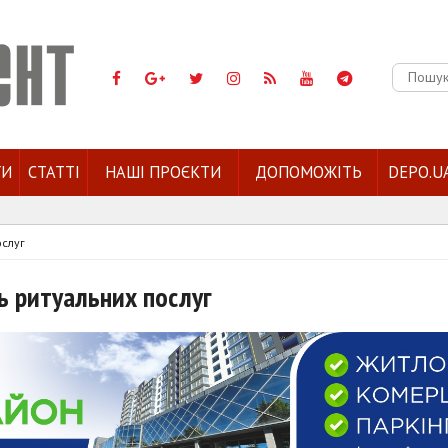
Пошук:
ГИ
СТАТТІ
НАШІ ПРОЄКТИ
ДОПОМОЖІТЬ
DEPO.U
ослуг
ть ритуальних послуг