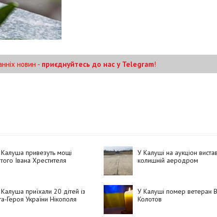
анніх новин -
приєднуйтесь до нас у Telegram
!
 Калуша привезуть мощі
У Калуші на аукціон виста
того Івана Хрестителя
колишній аеродром
Калуша приїхали 20 дітей із
У Калуші помер ветеран В
та-Героя України Нікополя
Колотов