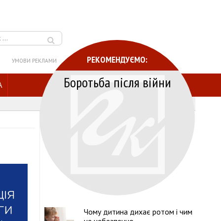
РЕКОМЕНДУЄМО:
УМОВИ РЕКЛАМИ
Боротьба після війни
A
Чому дитина дихає ротом і чим