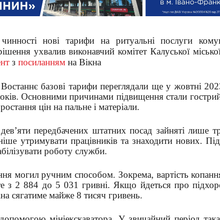
инності нові тарифи на ритуальні послуги кому
ішення ухвалив виконавчий комітет Калуської місько
ент
з
посиланням
на Вікна
. Востаннє базові тарифи переглядали ще у жовтні 202
оків. Основними причинами підвищення стали гострий
ростання цін на пальне і матеріали.
дев’яти передбачених штатних посад зайняті лише тр
дніше утримувати працівників та знаходити нових. Пі
абілізувати роботу служби.
ння могил ручним способом. Зокрема, вартість копан
е з 2 884 до 5 031 гривні. Якщо йдеться про підхор
на сягатиме майже 8 тисяч гривень.
допомогою мініекскаватора. У звичайний період така