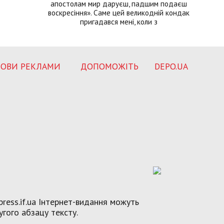
апостолам мир даруєш, падшим подаєш
воскресіння». Саме цей великодній кондак
пригадався мені, коли з
ОВИ РЕКЛАМИ
ДОПОМОЖІТЬ
DEPO.UA
ress.if.ua Інтернет-видання можуть
угого абзацу тексту.