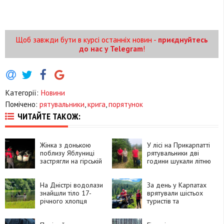
Щоб завжди бути в курсі останніх новин -
приєднуйтесь
до нас у Telegram
!
Категорії:
Новини
Помічено:
рятувальники
,
крига
,
порятунок
ЧИТАЙТЕ ТАКОЖ:
Жінка з донькою
У лісі на Прикарпатті
поблизу Яблуниці
рятувальники дві
застрягли на гірській
години шукали літню
дорозі
жінку
На Дністрі водолази
За день у Карпатах
знайшли тіло 17-
врятували шістьох
річного хлопця
туристів та
травмованого
собаку