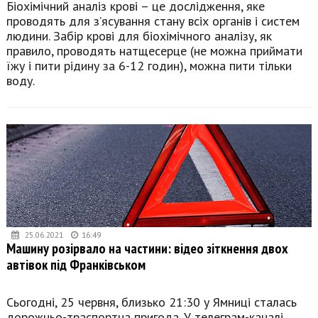
Біохімічний аналіз крові – це дослідження, яке
проводять для з’ясування стану всіх органів і систем
людини. Забір крові для біохімічного аналізу, як
правило, проводять натщесерце (не можна приймати
їжу і пити рідину за 6-12 годин), можна пити тільки
воду.
25.06.2021
16:49
Машину розірвало на частини: відео зіткнення двох
автівок під Франківськом
Сьогодні, 25 червня, близько 21:30 у Ямниці сталась
дорожньо-траспортна пригода. У телеграм-каналі