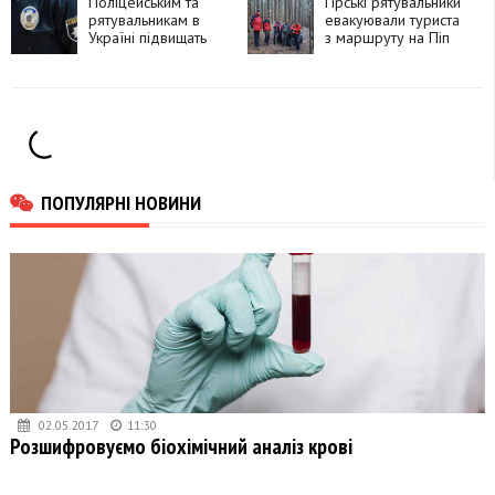
Поліцейським та
Гірські рятувальники
рятувальникам в
евакуювали туриста
Україні підвищать
з маршруту на Піп
грошове
Іван
забезпечення
ПОПУЛЯРНІ НОВИНИ
02.05.2017
11:30
Розшифровуємо біохімічний аналіз крові