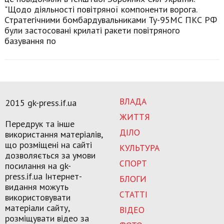
"Щодо діяльності повітряної компоненти ворога.
Стратегічними бомбардувальниками Ту-95МС ПКС РФ
були застосовані крилаті ракети повітряного
базування по
ВЛАДА
2015 gk-press.if.ua
ЖИТТЯ
Передрук та інше
ДІЛО
використання матеріалів,
що розміщені на сайті
КУЛЬТУРА
дозволяється за умови
СПОРТ
посилання на gk-
press.if.ua Інтернет-
БЛОГИ
видання можуть
СТАТТІ
використовувати
матеріали сайту,
ВІДЕО
розміщувати відео за