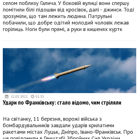
селом поблизу Галича. У боковій вулиці вони спершу
помітили білі підошви від кросівок, далі - джинси. Тоді
зрозуміли, що там лежить людина. Патрульні
побачили, що добре одітий молодий чоловік лежав
горілиць. Ноги були прямі, а руки в кишенях куртк
12.03.2022
01:35
Удари по Франківську: стало відомо, чим стріляли
На світанку, 11 березня, ворожі війська з
бомбардувальників завдали ударів крилатими
ракетами містах Луцьк, Дніпро, Івано-Франківськ. Про
це повідомили в Генштабі Збройних Сил України.