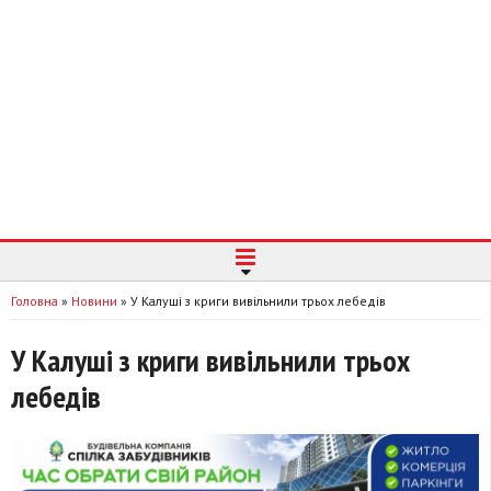
Головна
»
Новини
»
У Калуші з криги вивільнили трьох лебедів
У Калуші з криги вивільнили трьох
лебедів