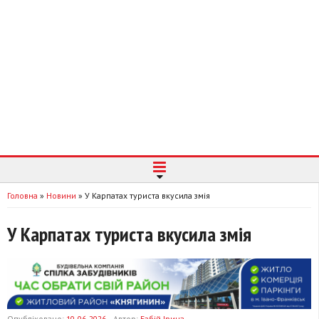
Головна
»
Новини
»
У Карпатах туриста вкусила змія
У Карпатах туриста вкусила змія
Опубліковано:
10-06-2026
Автор:
Бабій Ірина