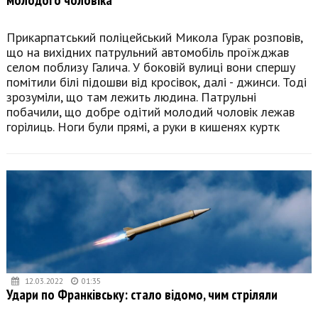
Прикарпатський поліцейський Микола Гурак розповів,
що на вихідних патрульний автомобіль проїжджав
селом поблизу Галича. У боковій вулиці вони спершу
помітили білі підошви від кросівок, далі - джинси. Тоді
зрозуміли, що там лежить людина. Патрульні
побачили, що добре одітий молодий чоловік лежав
горілиць. Ноги були прямі, а руки в кишенях куртк
12.03.2022
01:35
Удари по Франківську: стало відомо, чим стріляли