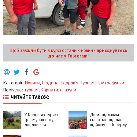
Щоб завжди бути в курсі останніх новин -
приєднуйтесь
до нас у Telegram
!
Категорії:
Новини
,
Людина
,
Здоров'я
,
Туризм
,
Притрафунки
Помічено:
туризм
,
Карпати
,
плазуни
ЧИТАЙТЕ ТАКОЖ:
У Карпатах турист
Двом підліткам
травмував ногу, а
стало зле під час
дві дівчини
підйому на Говерлу
заблукали під час
спуску