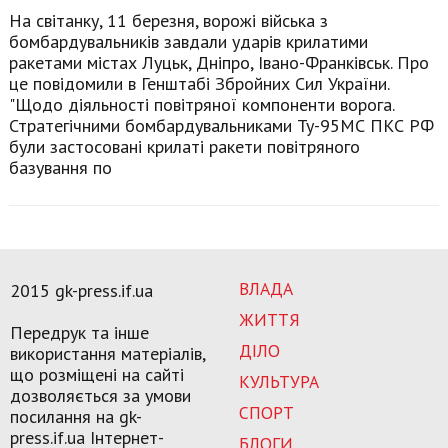
На світанку, 11 березня, ворожі війська з
бомбардувальників завдали ударів крилатими
ракетами містах Луцьк, Дніпро, Івано-Франківськ. Про
це повідомили в Генштабі Збройних Сил України.
"Щодо діяльності повітряної компоненти ворога.
Стратегічними бомбардувальниками Ту-95МС ПКС РФ
були застосовані крилаті ракети повітряного
базування по
ВЛАДА
2015 gk-press.if.ua
ЖИТТЯ
Передрук та інше
ДІЛО
використання матеріалів,
що розміщені на сайті
КУЛЬТУРА
дозволяється за умови
СПОРТ
посилання на gk-
press.if.ua Інтернет-
БЛОГИ