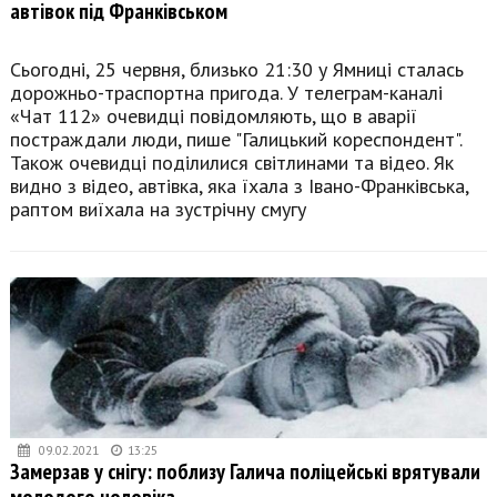
автівок під Франківськом
Сьогодні, 25 червня, близько 21:30 у Ямниці сталась
дорожньо-траспортна пригода. У телеграм-каналі
«Чат 112» очевидці повідомляють, що в аварії
постраждали люди, пише "Галицький кореспондент".
Також очевидці поділилися світлинами та відео. Як
видно з відео, автівка, яка їхала з Івано-Франківська,
раптом виїхала на зустрічну смугу
09.02.2021
13:25
Замерзав у снігу: поблизу Галича поліцейські врятували
молодого чоловіка