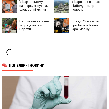
У Карпатському
У Карпатах під час
нацпарку запустили
підйому помер
електронні квитки
чоловік
для туристів
Перша кінна станція
Понад 25 муралів
запрацювала у
про Бога: в Івано-
Ворохті
Франківську
відбудеться
благодійна
екскурсія
ПОПУЛЯРНІ НОВИНИ