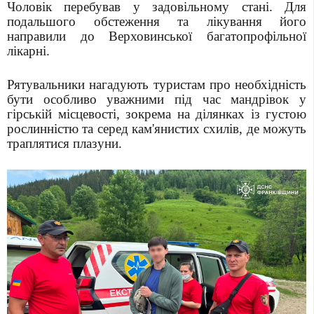
Чоловік перебував у задовільному стані. Для
подальшого обстеження та лікування його
направили до Верховинської багатопрофільної
лікарні.
Рятувальники нагадують туристам про необхідність
бути особливо уважними під час мандрівок у
гірській місцевості, зокрема на ділянках із густою
рослинністю та серед кам'янистих схилів, де можуть
траплятися плазуни.