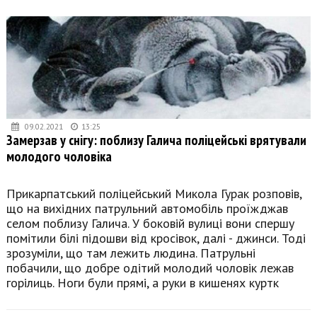
09.02.2021
13:25
Замерзав у снігу: поблизу Галича поліцейські врятували
молодого чоловіка
Прикарпатський поліцейський Микола Гурак розповів,
що на вихідних патрульний автомобіль проїжджав
селом поблизу Галича. У боковій вулиці вони спершу
помітили білі підошви від кросівок, далі - джинси. Тоді
зрозуміли, що там лежить людина. Патрульні
побачили, що добре одітий молодий чоловік лежав
горілиць. Ноги були прямі, а руки в кишенях куртк