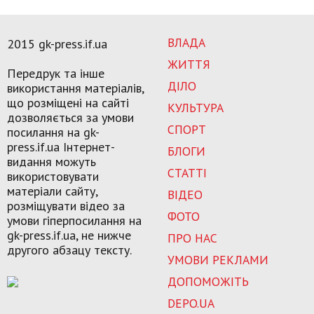
ВЛАДА
2015 gk-press.if.ua
ЖИТТЯ
Передрук та інше
ДІЛО
використання матеріалів,
що розміщені на сайті
КУЛЬТУРА
дозволяється за умови
СПОРТ
посилання на gk-
press.if.ua Інтернет-
БЛОГИ
видання можуть
СТАТТІ
використовувати
матеріали сайту,
ВІДЕО
розміщувати відео за
ФОТО
умови гіперпосилання на
gk-press.if.ua, не нижче
ПРО НАС
другого абзацу тексту.
УМОВИ РЕКЛАМИ
ДОПОМОЖІТЬ
DEPO.UA