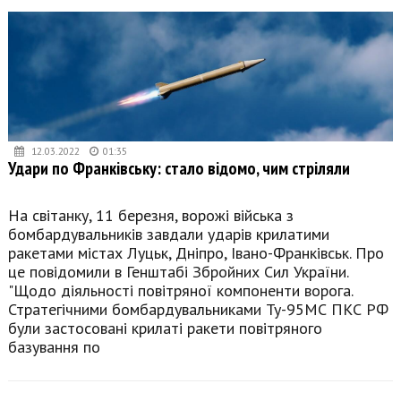
12.03.2022
01:35
Удари по Франківську: стало відомо, чим стріляли
На світанку, 11 березня, ворожі війська з
бомбардувальників завдали ударів крилатими
ракетами містах Луцьк, Дніпро, Івано-Франківськ. Про
це повідомили в Генштабі Збройних Сил України.
"Щодо діяльності повітряної компоненти ворога.
Стратегічними бомбардувальниками Ту-95МС ПКС РФ
були застосовані крилаті ракети повітряного
базування по