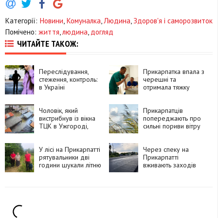
Категорії:
Новини
,
Комуналка
,
Людина
,
Здоров'я і саморозвиток
Помічено:
життя
,
людина
,
догляд
ЧИТАЙТЕ ТАКОЖ:
Переслідування,
Прикарпатка впала з
стеження, контроль:
черешні та
в Україні
отримала тяжку
пропонують
травму хребта і
запровадити
численні переломи
кримінальну
Чоловік, який
ребер
Прикарпатців
відповідальність за
вистрибнув із вікна
попереджають про
сталкінг
ТЦК в Ужгороді,
сильні пориви вітру
помер у лікарні
У лісі на Прикарпатті
Через спеку на
рятувальники дві
Прикарпатті
години шукали літню
вживають заходів
жінку
для збереження
доріг