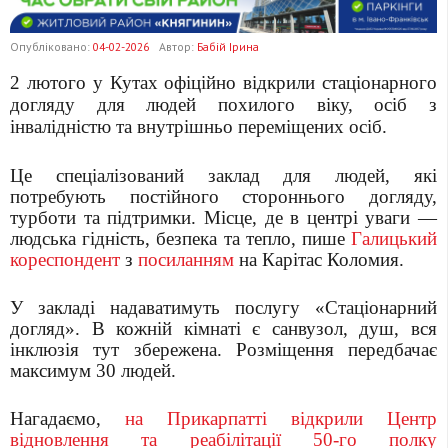
Опубліковано:
04-02-2026
Автор:
Бабій Ірина
2 лютого у Кутах офіційно відкрили стаціонарного
догляду для людей похилого віку, осіб з
інвалідністю та внутрішньо переміщених осіб.
Це спеціалізований заклад для людей, які
потребують постійного стороннього догляду,
турботи та підтримки. Місце, де в центрі уваги —
людська гідність, безпека та тепло, пише
Галицький
кореспондент
з
посиланням
на Карітас Коломия.
У закладі надаватимуть послугу «Стаціонарний
догляд». В кожній кімнаті є санвузол, душ, вся
інклюзія тут збережена. Розміщення передбачає
максимум 30 людей.
Нагадаємо,
на Прикарпатті відкрили Центр
відновлення та реабілітації 50-го полку